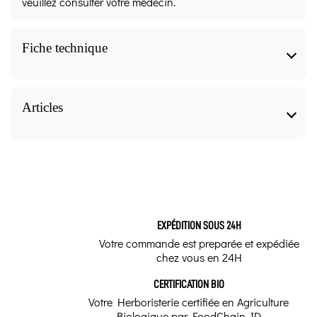
veuillez consulter votre médecin.
Fiche technique
Pierre roulée 1 pce - Agate noire - Lithothérapie
Caractéristiques
Articles
Forme
Pierre roulée 1 pce - Agate noire - Lithothérapie,
nos articles pour approfondir le sujet.
Pierre Roulée, Lithothérapie - Pierres de Santé
Utiliser la
Vertus énergétiques
lithothérapie ou
EXPÉDITION SOUS 24H
les pierres de
Courage, Protection, Concentration
santé pour lâcher
Votre commande est preparée et expédiée
prise ?
chez vous en 24H
Nom de la pierre
Les pierres de santé
CERTIFICATION BIO
Agate noire
possèdent-elles des
Votre Herboristerie certifiée en Agriculture
vertus capables de
nous aider à lâcher
Biologique par FoodChain ID
Signes du Zodiaque