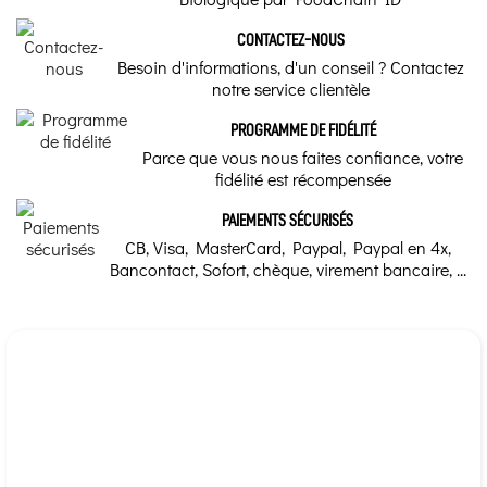
prise ? Pour le savoir,
tentons premièrement
de comprendre
CONTACTEZ-NOUS
Lion, Scorpion, Sagittaire, Capricorne
l’action des cristaux
sur notre corps et sur
Besoin d'informations, d'un conseil ? Contactez
nos émotions...
notre service clientèle
Planètes
L’astrologie
Saturne
PROGRAMME DE FIDÉLITÉ
médicinale : les
Parce que vous nous faites confiance, votre
plantes, les
Eléments
fidélité est récompensée
planètes et les
signes
Feu
PAIEMENTS SÉCURISÉS
CB, Visa, MasterCard, Paypal, Paypal en 4x,
L’astrologie est un
Chakra
Bancontact, Sofort, chèque, virement bancaire, ...
concept ancestral qui
peut être divinitoire et
médicinale. Les cycles
4ème Chakra Cœur
lunaires et planétaires
ont une énergie qui
influence le potentiel
Marque
thérapeutique des
plantes médicinales.
Lithothérapie Valmont