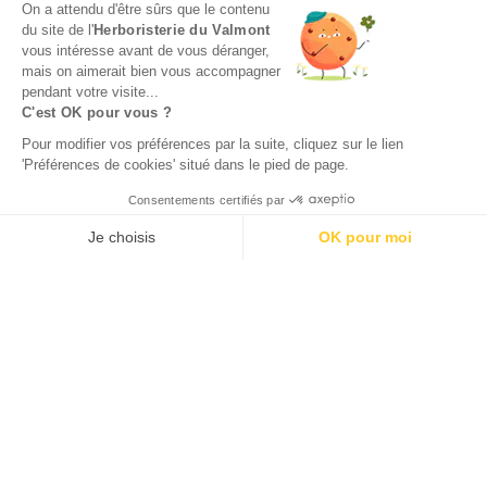
On a attendu d'être sûrs que le contenu
du site de l'
Herboristerie du Valmont
vous intéresse avant de vous déranger,
mais on aimerait bien vous accompagner
pendant votre visite...
C'est OK pour vous ?
Pour modifier vos préférences par la suite, cliquez sur le lien
'Préférences de cookies' situé dans le pied de page.
INSCRIPTION
Consentements certifiés par
NEWSLETTER
Je choisis
OK pour moi
Axeptio consent
Plateforme de Gestion du Consentement : Personnalisez vos O
Notre plateforme vous permet d'adapter et de gérer vos paramètr
Facebook
Instagram