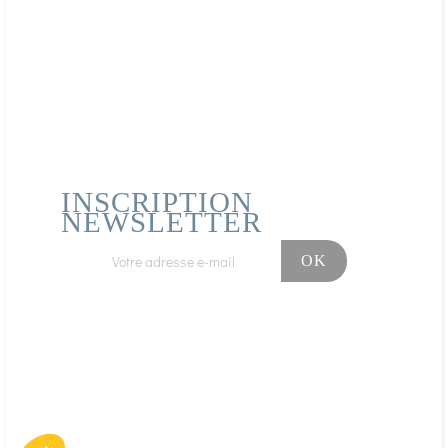
Acheteur Vérifié
Publié le 06/12/2020 à 21:00
(Date de commande : 28/11/2020)
Superbe, ma mère la aimer tous de suite et en a même
ressentie instantanément son énergie.
INSCRIPTION
NEWSLETTER
Facebook
Instagram