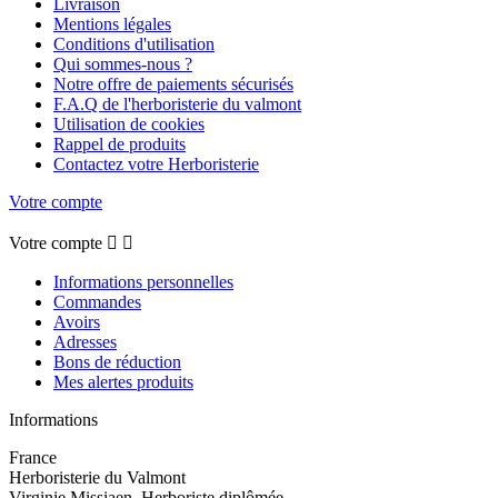
Livraison
Mentions légales
Conditions d'utilisation
Qui sommes-nous ?
Notre offre de paiements sécurisés
F.A.Q de l'herboristerie du valmont
Utilisation de cookies
Rappel de produits
Contactez votre Herboristerie
Votre compte
Votre compte


Informations personnelles
Commandes
Avoirs
Adresses
Bons de réduction
Mes alertes produits
Informations
France
Herboristerie du Valmont
Virginie Missiaen, Herboriste diplômée