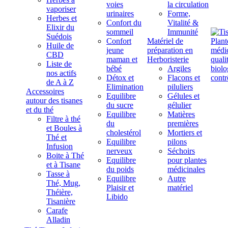
voies
la circulation
vaporiser
urinaires
Forme,
Herbes et
Confort du
Vitalité &
Elixir du
sommeil
Immunité
Suédois
Confort
Matériel de
Huile de
jeune
préparation en
CBD
maman et
Herboristerie
Liste de
bébé
Argiles
nos actifs
Détox et
Flacons et
de A à Z
Elimination
piluliers
Accessoires
Equilibre
Gélules et
autour des tisanes
du sucre
gélulier
et du thé
Equilibre
Matières
Filtre à thé
du
premières
et Boules à
cholestérol
Mortiers et
Thé et
Equilibre
pilons
Infusion
nerveux
Séchoirs
Boite à Thé
Equilibre
pour plantes
et à Tisane
du poids
médicinales
Tasse à
Equilibre
Autre
Thé, Mug,
Plaisir et
matériel
Théière,
Libido
Tisanière
Carafe
Alladin