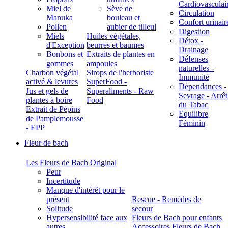
Cardiovasculai
Miel de
Sève de
Circulation
Manuka
bouleau et
Confort urinair
Pollen
aubier de tilleul
Digestion
Miels
Huiles végétales,
Détox -
d'Exception
beurres et baumes
Drainage
Bonbons et
Extraits de plantes en
Défenses
gommes
ampoules
naturelles -
Charbon végétal
Sirops de l'herboriste
Immunité
activé & levures
SuperFood -
Dépendances -
Jus et gels de
Superaliments - Raw
Sevrage - Arrêt
plantes à boire
Food
du Tabac
Extrait de Pépins
Equilibre
de Pamplemousse
Féminin
- EPP
Fleur de bach
Les Fleurs de Bach Original
Peur
Incertitude
Manque d'intérêt pour le
présent
Rescue - Remèdes de
Solitude
secour
Hypersensibilité face aux
Fleurs de Bach pour enfants
autres
Accessoires Fleurs de Bach