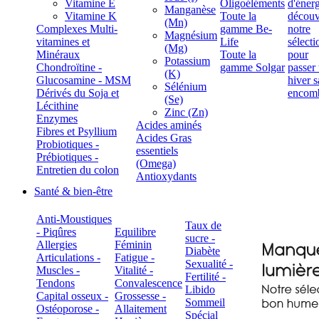
Vitamine E
Oligoéléments
Manganèse
Vitamine K
Toute la
(Mn)
Complexes Multi-
gamme Be-
Magnésium
vitamines et
Life
(Mg)
Minéraux
Toute la
Potassium
Chondroïtine -
gamme Solgar
(K)
Glucosamine - MSM
Sélénium
Dérivés du Soja et
(Se)
Lécithine
Zinc (Zn)
Enzymes
Acides aminés
Fibres et Psyllium
Acides Gras
Probiotiques -
essentiels
Prébiotiques -
(Omega)
Entretien du colon
Antioxydants
Santé & bien-être
Anti-Moustiques
Taux de
- Piqûres
Equilibre
sucre -
Allergies
Féminin
Diabète
Articulations -
Fatigue -
Sexualité -
Muscles -
Vitalité -
Fertilité -
Tendons
Convalescence
Libido
Capital osseux -
Grossesse -
Sommeil
Ostéoporose -
Allaitement
Spécial