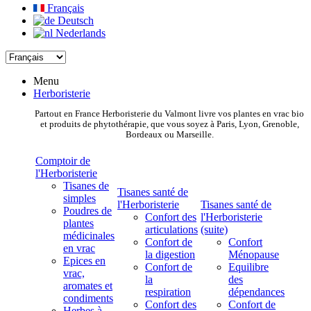
Français
Deutsch
Nederlands
Menu
Herboristerie
Partout en France Herboristerie du Valmont livre vos plantes en vrac bio
et produits de phytothérapie, que vous soyez à Paris, Lyon, Grenoble,
Bordeaux ou Marseille.
Comptoir de
l'Herboristerie
Tisanes de
Tisanes santé de
simples
l'Herboristerie
Tisanes santé de
Poudres de
Confort des
l'Herboristerie
plantes
articulations
(suite)
médicinales
Confort de
Confort
en vrac
la digestion
Ménopause
Epices en
Confort de
Equilibre
vrac,
la
des
aromates et
respiration
dépendances
condiments
Confort des
Confort de
Herbes à