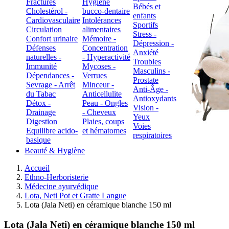
Fractures
Hygiène
Bébés et
Cholestérol -
bucco-dentaire
enfants
Cardiovasculaire
Intolérances
Sportifs
Circulation
alimentaires
Stress -
Confort urinaire
Mémoire -
Dépression -
Défenses
Concentration
Anxiété
naturelles -
- Hyperactivité
Troubles
Immunité
Mycoses -
Masculins -
Dépendances -
Verrues
Prostate
Sevrage - Arrêt
Minceur -
Anti-Âge -
du Tabac
Anticellulite
Antioxydants
Détox -
Peau - Ongles
Vision -
Drainage
- Cheveux
Yeux
Digestion
Plaies, coups
Voies
Equilibre acido-
et hématomes
respiratoires
basique
Beauté & Hygiène
Accueil
Ethno-Herboristerie
Médecine ayurvédique
Lota, Neti Pot et Gratte Langue
Lota (Jala Neti) en céramique blanche 150 ml
Lota (Jala Neti) en céramique blanche 150 ml