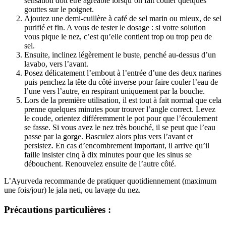
sensation doit être agréable lorsqu’on fait couler quelques
gouttes sur le poignet.
Ajoutez une demi-cuillère à café de sel marin ou mieux, de sel
purifié et fin. A vous de tester le dosage : si votre solution
vous pique le nez, c’est qu’elle contient trop ou trop peu de
sel.
(24 avis)
Ensuite, inclinez légèrement le buste, penché au-dessus d’un
lavabo, vers l’avant.
Posez délicatement l’embout à l’entrée d’une des deux narines
puis penchez la tête du côté inverse pour faire couler l’eau de
l’une vers l’autre, en respirant uniquement par la bouche.
Lors de la première utilisation, il est tout à fait normal que cela
prenne quelques minutes pour trouver l’angle correct. Levez
le coude, orientez différemment le pot pour que l’écoulement
se fasse. Si vous avez le nez très bouché, il se peut que l’eau
passe par la gorge. Basculez alors plus vers l’avant et
persistez. En cas d’encombrement important, il arrive qu’il
faille insister cinq à dix minutes pour que les sinus se
débouchent. Renouvelez ensuite de l’autre côté.
L’Ayurveda recommande de pratiquer quotidiennement (maximum
une fois/jour) le jala neti, ou lavage du nez.
Précautions particulières :