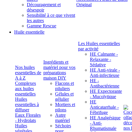
Découragement et
Original
désespoir
Sensibilité à ce que vivent
les autres
Gamme Rescue
Huile essentielle
Les Huiles essentielles
par activité
HE Calmante -
Relaxante -
Ingrédients et
Sédative
Nos huiles
matériel pour vos
HE Anti-virale -
essentielles de
préparations
Anti-infectieuse
A à Z
maison DIY
HE -
Complexes
Flacons et
Antibactérienne
aux huiles
piluliers
HE Expectorante
essentielles
Gélules et
- Mucolytique
Huiles
gélulier
HE
essentielles à
Mortiers et
Anticatarrhale -
diffuser
pilons
Fébrifuge
Eaux Florales
Autre
HE Analgésique
- Hydrolats
matériel
- Anti-
Huiles
Séchoirs
Rhumatismale
végétales,
pour