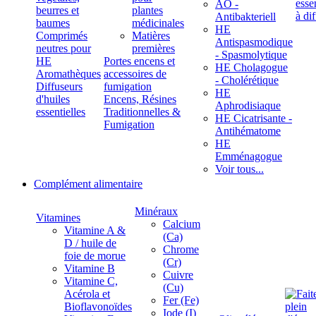
ÄÖ -
beurres et
plantes
Antibakteriell
baumes
médicinales
HE
Comprimés
Matières
Antispasmodique
neutres pour
premières
- Spasmolytique
HE
Portes encens et
HE Cholagogue
Aromathèques
accessoires de
- Cholérétique
Diffuseurs
fumigation
HE
d'huiles
Encens, Résines
Aphrodisiaque
essentielles
Traditionnelles &
HE Cicatrisante -
Fumigation
Antihématome
HE
Emménagogue
Voir tous...
Complément alimentaire
Minéraux
Vitamines
Calcium
Vitamine A &
(Ca)
D / huile de
Chrome
foie de morue
(Cr)
Vitamine B
Cuivre
Vitamine C,
(Cu)
Acérola et
Fer (Fe)
Bioflavonoïdes
Iode (I)