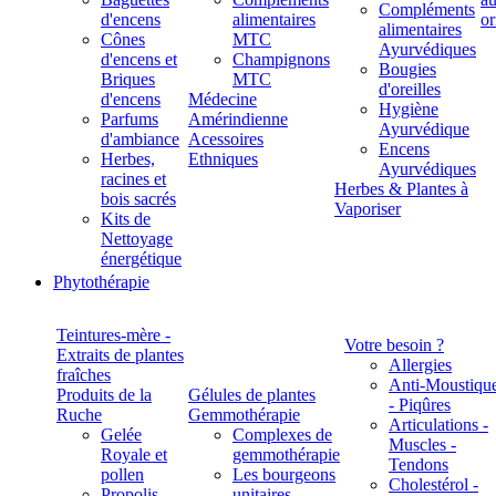
Compléments
d'encens
alimentaires
alimentaires
Cônes
MTC
Ayurvédiques
d'encens et
Champignons
Bougies
Briques
MTC
d'oreilles
d'encens
Médecine
Hygiène
Parfums
Amérindienne
Ayurvédique
d'ambiance
Acessoires
Encens
Herbes,
Ethniques
Ayurvédiques
racines et
Herbes & Plantes à
bois sacrés
Vaporiser
Kits de
Nettoyage
énergétique
Phytothérapie
Teintures-mère -
Votre besoin ?
Extraits de plantes
Allergies
fraîches
Anti-Moustiqu
Produits de la
Gélules de plantes
- Piqûres
Ruche
Gemmothérapie
Articulations -
Gelée
Complexes de
Muscles -
Royale et
gemmothérapie
Tendons
pollen
Les bourgeons
Cholestérol -
Propolis
unitaires