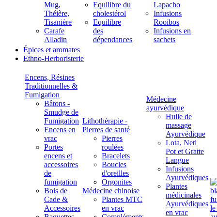
Mug,
Equilibre du
Lapacho
Théière,
cholestérol
Infusions
Tisanière
Equilibre
Rooibos
Carafe
des
Infusions en
Alladin
dépendances
sachets
Épices et aromates
Ethno-Herboristerie
Encens, Résines
Traditionnelles &
Fumigation
Médecine
Bâtons -
ayurvédique
Smudge de
Huile de
Fumigation
Lithothérapie -
massage
Encens en
Pierres de santé
Ayurvédique
vrac
Pierres
Lota, Neti
Portes
roulées
Pot et Gratte
encens et
Bracelets
Langue
accessoires
Boucles
Infusions
de
d'oreilles
Ayurvédiques
fumigation
Orgonites
Plantes
Bois de
Médecine chinoise
médicinales
Cade &
Plantes MTC
Ayurvédiques
Accessoires
en vrac
en vrac
Baguettes
Compléments