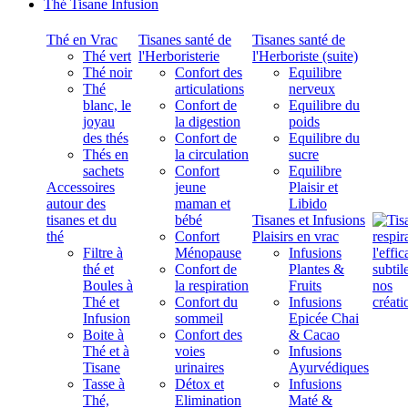
Thé Tisane Infusion
Thé en Vrac
Tisanes santé de
Tisanes santé de
Thé vert
l'Herboristerie
l'Herboriste (suite)
Thé noir
Confort des
Equilibre
Thé
articulations
nerveux
blanc, le
Confort de
Equilibre du
joyau
la digestion
poids
des thés
Confort de
Equilibre du
Thés en
la circulation
sucre
sachets
Confort
Equilibre
Accessoires
jeune
Plaisir et
autour des
maman et
Libido
tisanes et du
bébé
Tisanes et Infusions
thé
Confort
Plaisirs en vrac
Filtre à
Ménopause
Infusions
thé et
Confort de
Plantes &
Boules à
la respiration
Fruits
Thé et
Confort du
Infusions
Infusion
sommeil
Epicée Chai
Boite à
Confort des
& Cacao
Thé et à
voies
Infusions
Tisane
urinaires
Ayurvédiques
Tasse à
Détox et
Infusions
Thé,
Elimination
Maté &