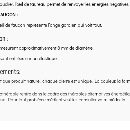
bouclier, l’œil de taureau permet de renvoyer les énergies négatives
FAUCON :
œil de faucon représente l’ange gardien qui voit tout.
n :
 mesurent approximativement 8 mm de diamètre.
sont enfilées sur un élastique.
sements:
t que produit naturel, chaque pierre est unique. La couleur, la form
.
hothérapie rentre dans le cadre des thérapies alternatives énergéti
e. Pour tout problème médical veuillez consulter votre médecin.