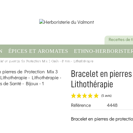
Recettes de 
N
ÉPICES ET AROMATES
ETHNO-HERBORISTER
let en pierres de Protection Mix 3 Oeils - 8 mm - Lithothérapie
OMPLÉMENT ALIMENTAIRE
SANTÉ & BIEN-ÊT
Bracelet en pierres
Lithothérapie
Référence
4448
Bracelet en pierres de protect