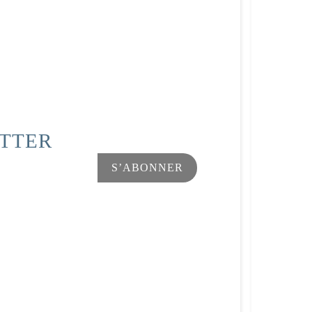
ETTER
Facebook
Instagram
s Options
ètres de confidentialité, en garantissant la conformité avec le