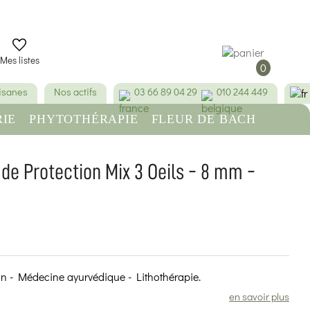
Mes listes
0
tisanes
Nos actifs
03 66 89 04 29
010 244 449
IE
PHYTOTHÉRAPIE
FLEUR DE BACH
RE
BEAUTÉ & HYGIÈNE
 de Protection Mix 3 Oeils - 8 mm -
(5 avis)
ion - Médecine ayurvédique - Lithothérapie.
en savoir plus