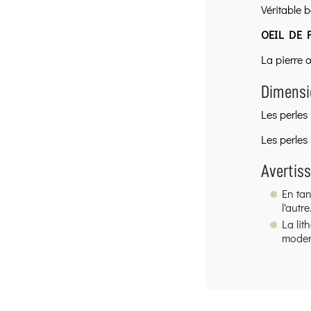
Véritable 
OEIL DE 
La pierre 
Dimensio
Les perles
Les perles 
Avertis
En tan
l'autre
La lit
modern