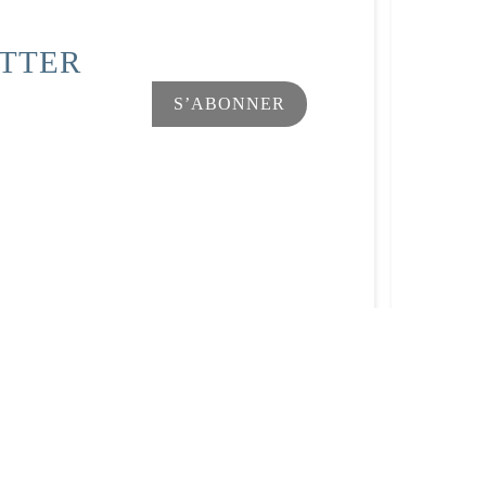
ETTER
Facebook
Instagram
s Options
ètres de confidentialité, en garantissant la conformité avec le