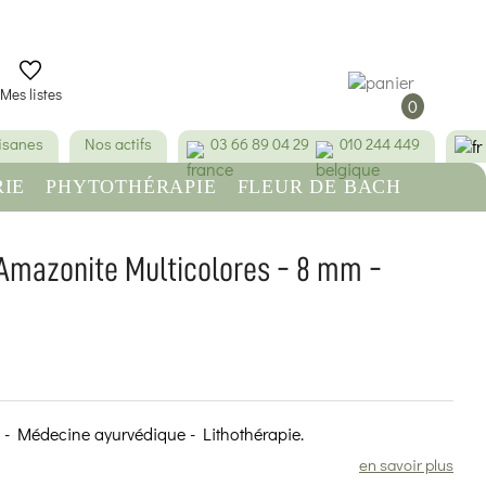
Mes listes
0
tisanes
Nos actifs
03 66 89 04 29
010 244 449
IE
PHYTOTHÉRAPIE
FLEUR DE BACH
RE
BEAUTÉ & HYGIÈNE
 Amazonite Multicolores - 8 mm -
(5 avis)
e - Médecine ayurvédique - Lithothérapie.
en savoir plus