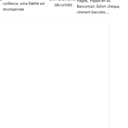
Paypal, Paypal en 4x,
confiance, votre fidélité est
Bancontact, Sofort, chèque,
récompensée
virement bancaire, ...