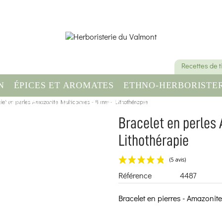
Recettes de 
N
ÉPICES ET AROMATES
ETHNO-HERBORISTER
let en perles Amazonite Multicolores - 8 mm - Lithothérapie
OMPLÉMENT ALIMENTAIRE
SANTÉ & BIEN-ÊT
Bracelet en perles
Lithothérapie
Référence
4487
Bracelet en pierres - Amazonit