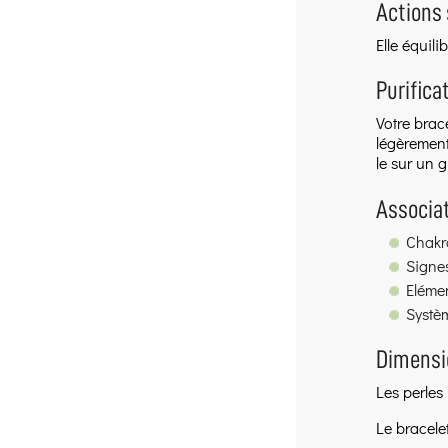
Actions 
Elle équilib
Purifica
Votre brac
légèrement
le sur un g
Associat
Chakr
Signes
Elémen
Systèm
Dimensio
Les perles
Le bracele