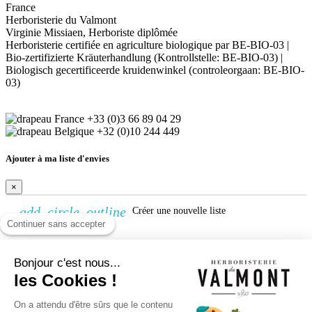
France
Herboristerie du Valmont
Virginie Missiaen, Herboriste diplômée
Herboristerie certifiée en agriculture biologique par BE-BIO-03 |
Bio-zertifizierte Kräuterhandlung (Kontrollstelle: BE-BIO-03) |
Biologisch gecertificeerde kruidenwinkel (controleorgaan: BE-BIO-
03)
+33 (0)3 66 89 04 29
+32 (0)10 244 449
Ajouter à ma liste d'envies
×
add_circle_outline
Créer une nouvelle liste
Continuer sans accepter
Créer une liste d'envies
Bonjour c'est nous...
×
les Cookies !
Nom de la liste d'envies
On a attendu d'être sûrs que le contenu
Annuler
Créer une liste d'envies