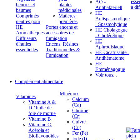
ÄÖ -
beurres et
plantes
Antibakteriell
baumes
médicinales
HE
Comprimés
Matières
Antispasmodique
neutres pour
premières
- Spasmolytique
HE
Portes encens et
HE Cholagogue
Aromathèques
accessoires de
- Cholérétique
Diffuseurs
fumigation
HE
d'huiles
Encens, Résines
Aphrodisiaque
essentielles
Traditionnelles &
HE Cicatrisante -
Fumigation
Antihématome
HE
Emménagogue
Voir tous...
Complément alimentaire
Minéraux
Vitamines
Calcium
Vitamine A &
(Ca)
D / huile de
Chrome
foie de morue
(Cr)
Vitamine B
Cuivre
Vitamine C,
(Cu)
Acérola et
Fer (Fe)
Bioflavonoïdes
Iode (I)