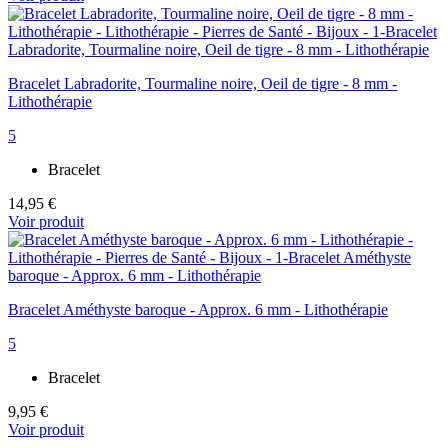
Bracelet Labradorite, Tourmaline noire, Oeil de tigre - 8 mm -
Lithothérapie
5
Bracelet
14,95 €
Voir produit
Bracelet Améthyste baroque - Approx. 6 mm - Lithothérapie
5
Bracelet
9,95 €
Voir produit