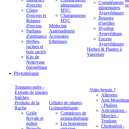
Compléments
d'encens
alimentaires
alimentaires
Cônes
MTC
Ayurvédiques
d'encens et
Champignons
Bougies
Briques
MTC
d'oreilles
d'encens
Médecine
Hygiène
Parfums
Amérindienne
Ayurvédique
d'ambiance
Acessoires
Encens
Herbes,
Ethniques
Ayurvédiques
racines et
Herbes & Plantes à
bois sacrés
Vaporiser
Kits de
Nettoyage
énergétique
Phytothérapie
Teintures-mère -
Votre besoin ?
Extraits de plantes
Allergies
fraîches
Anti-Moustiqu
Produits de la
Gélules de plantes
- Piqûres
Ruche
Gemmothérapie
Articulations -
Gelée
Complexes de
Muscles -
Royale et
gemmothérapie
Tendons
pollen
Les bourgeons
Cholestérol -
Propolis
unitaires