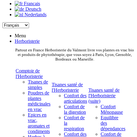
Français
Deutsch
Nederlands
Menu
Herboristerie
Partout en France Herboristerie du Valmont livre vos plantes en vrac bio
et produits de phytothérapie, que vous soyez à Paris, Lyon, Grenoble,
Bordeaux ou Marseille.
Comptoir de
l'Herboristerie
Tisanes de
Tisanes santé de
simples
l'Herboristerie
Tisanes santé de
Poudres de
Confort des
l'Herboristerie
plantes
articulations
(suite)
médicinales
Confort de
Confort
en vrac
la digestion
Ménopause
Epices en
Confort de
Equilibre
vrac,
la
des
aromates et
respiration
dépendances
condiments
Confort des
Confort de
Herbes à