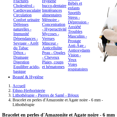
Fractures
Hygiène
Bébés et
Cholestérol -
bucco-dentaire
enfants
Cardiovasculaire
Intolérances
Sportifs
Circulation
alimentaires
Stress -
Confort urinaire
Mémoire -
Dépression -
Défenses
Concentration
Anxiété
naturelles -
- Hyperactivité
Troubles
Immunité
Mycoses -
Masculins -
Dépendances -
Verrues
Prostate
Sevrage - Arrêt
Minceur -
Anti-Âge -
du Tabac
Anticellulite
Antioxydants
Détox -
Peau - Ongles
Vision -
Drainage
- Cheveux
Yeux
Digestion
Plaies, coups
Voies
Equilibre acido-
et hématomes
respiratoires
basique
Beauté & Hygiène
Accueil
Ethno-Herboristerie
Lithothérapie - Pierres de Santé - Bijoux
Bracelet en perles d'Amazonite et Agate noire - 6 mm -
Lithothérapie
Bracelet en perles d'Amazonite et Agate noire - 6 mm