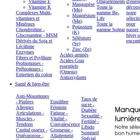
Vitamine E
Oligoéléments
Manganèse
Vitamine K
Toute la
(Mn)
Complexes Multi-
gamme Be-
Magnésium
vitamines et
Life
(Mg)
Minéraux
Toute la
Potassium
Chondroïtine -
gamme Solgar
(K)
Glucosamine - MSM
Sélénium
Dérivés du Soja et
(Se)
Lécithine
Zinc (Zn)
Enzymes
Acides aminés
Fibres et Psyllium
Acides Gras
Probiotiques -
essentiels
Prébiotiques -
(Omega)
Entretien du colon
Antioxydants
Santé & bien-être
Anti-Moustiques
Taux de
- Piqûres
Equilibre
sucre -
Allergies
Féminin
Diabète
Articulations -
Fatigue -
Sexualité -
Muscles -
Vitalité -
Fertilité -
Tendons
Convalescence
Libido
Capital osseux -
Grossesse -
Sommeil
Ostéoporose -
Allaitement
Spécial