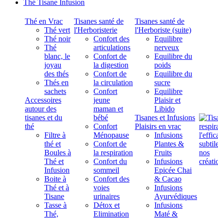
Thé Tisane Infusion
Thé en Vrac
Tisanes santé de
Tisanes santé de
Thé vert
l'Herboristerie
l'Herboriste (suite)
Thé noir
Confort des
Equilibre
Thé
articulations
nerveux
blanc, le
Confort de
Equilibre du
joyau
la digestion
poids
des thés
Confort de
Equilibre du
Thés en
la circulation
sucre
sachets
Confort
Equilibre
Accessoires
jeune
Plaisir et
autour des
maman et
Libido
tisanes et du
bébé
Tisanes et Infusions
thé
Confort
Plaisirs en vrac
Filtre à
Ménopause
Infusions
thé et
Confort de
Plantes &
Boules à
la respiration
Fruits
Thé et
Confort du
Infusions
Infusion
sommeil
Epicée Chai
Boite à
Confort des
& Cacao
Thé et à
voies
Infusions
Tisane
urinaires
Ayurvédiques
Tasse à
Détox et
Infusions
Thé,
Elimination
Maté &