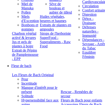
Cardiovasculai
Miel de
Sève de
Circulation
Manuka
bouleau et
Confort urinair
Pollen
aubier de tilleul
Digestion
Miels
Huiles végétales,
Détox -
d'Exception
beurres et baumes
Drainage
Bonbons et
Extraits de plantes en
Défenses
gommes
ampoules
naturelles -
Charbon végétal
Sirops de l'herboriste
Immunité
activé & levures
SuperFood -
Dépendances -
Jus et gels de
Superaliments - Raw
Sevrage - Arrêt
plantes à boire
Food
du Tabac
Extrait de Pépins
Equilibre
de Pamplemousse
Féminin
- EPP
Fleur de bach
Les Fleurs de Bach Original
Peur
Incertitude
Manque d'intérêt pour le
présent
Rescue - Remèdes de
Solitude
secour
Hypersensibilité face aux
Fleurs de Bach pour enfants
autres
Accessoires Fleurs de Bach