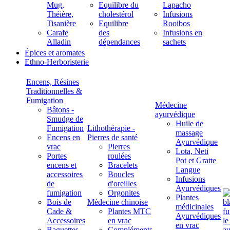
Mug,
Equilibre du
Lapacho
Théière,
cholestérol
Infusions
Tisanière
Equilibre
Rooibos
Carafe
des
Infusions en
Alladin
dépendances
sachets
Épices et aromates
Ethno-Herboristerie
Encens, Résines
Traditionnelles &
Fumigation
Médecine
Bâtons -
ayurvédique
Smudge de
Huile de
Fumigation
Lithothérapie -
massage
Encens en
Pierres de santé
Ayurvédique
vrac
Pierres
Lota, Neti
Portes
roulées
Pot et Gratte
encens et
Bracelets
Langue
accessoires
Boucles
Infusions
de
d'oreilles
Ayurvédiques
fumigation
Orgonites
Plantes
Bois de
Médecine chinoise
médicinales
Cade &
Plantes MTC
Ayurvédiques
Accessoires
en vrac
en vrac
Baguettes
Compléments