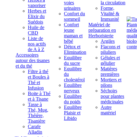
voies
la circulation
vaporiser
urinaires
Forme,
Herbes et
Confort du
Vitalité &
Elixir du
sommeil
Immunité
Suédois
Confort
Matériel de
Huile de
jeune
préparation en
CBD
maman et
Herboristerie
Liste de
bébé
Argiles
nos actifs
Détox et
Flacons et
de A à Z
Elimination
piluliers
Accessoires
Equilibre
Gélules et
autour des tisanes
du sucre
gélulier
et du thé
Equilibre
Matières
Filtre à thé
du
premières
et Boules à
cholestérol
Mortiers et
Thé et
Equilibre
pilons
Infusion
nerveux
Séchoirs
Boite à Thé
Equilibre
pour plantes
et à Tisane
du poids
médicinales
Tasse à
Equilibre
Autre
Thé, Mug,
Plaisir et
matériel
Théière,
Libido
Tisanière
Carafe
Alladin