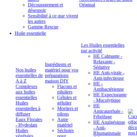
Découragement et
Original
désespoir
Sensibilité à ce que vivent
les autres
Gamme Rescue
Huile essentielle
Les Huiles essentielles
par activité
HE Calmante -
Relaxante -
Ingrédients et
Sédative
Nos huiles
matériel pour vos
HE Anti-virale -
essentielles de
préparations
Anti-infectieuse
A à Z
maison DIY
HE -
Complexes
Flacons et
Antibactérienne
aux huiles
piluliers
HE Expectorante
essentielles
Gélules et
- Mucolytique
Huiles
gélulier
HE
essentielles à
Mortiers et
Anticatarrhale -
diffuser
pilons
Fébrifuge
Eaux Florales
Autre
HE Analgésique
- Hydrolats
matériel
- Anti-
Huiles
Séchoirs
Rhumatismale
végétales,
pour