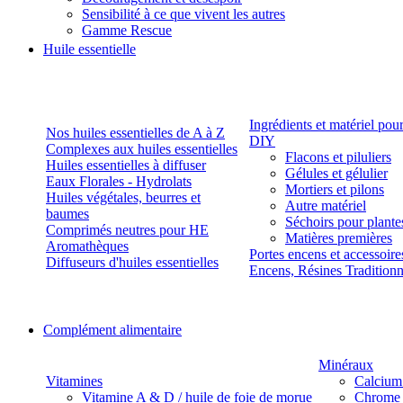
Sensibilité à ce que vivent les autres
Gamme Rescue
Huile essentielle
Ingrédients et matériel pou
Nos huiles essentielles de A à Z
DIY
Complexes aux huiles essentielles
Flacons et piluliers
Huiles essentielles à diffuser
Gélules et gélulier
Eaux Florales - Hydrolats
Mortiers et pilons
Huiles végétales, beurres et
Autre matériel
baumes
Séchoirs pour plante
Comprimés neutres pour HE
Matières premières
Aromathèques
Portes encens et accessoire
Diffuseurs d'huiles essentielles
Encens, Résines Tradition
Complément alimentaire
Minéraux
Vitamines
Calcium
Vitamine A & D / huile de foie de morue
Chrome 