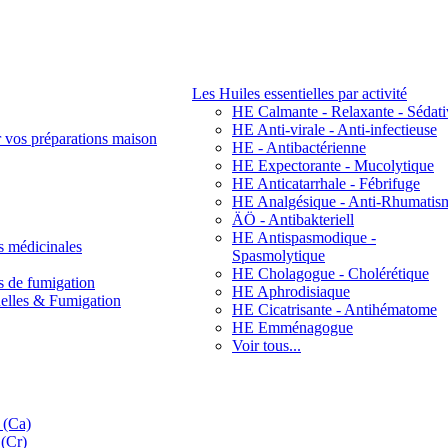
Les Huiles essentielles par activité
HE Calmante - Relaxante - Sédati
HE Anti-virale - Anti-infectieuse
r vos préparations maison
HE - Antibactérienne
HE Expectorante - Mucolytique
HE Anticatarrhale - Fébrifuge
HE Analgésique - Anti-Rhumatis
ÄÖ - Antibakteriell
HE Antispasmodique -
s médicinales
Spasmolytique
HE Cholagogue - Cholérétique
s de fumigation
HE Aphrodisiaque
nelles & Fumigation
HE Cicatrisante - Antihématome
HE Emménagogue
Voir tous...
 (Ca)
(Cr)