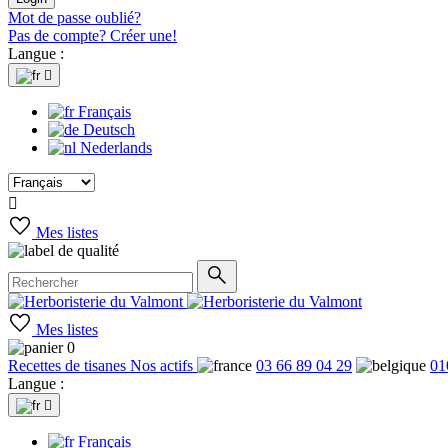
Mot de passe oublié?
Pas de compte? Créer une!
Langue :

Français
Deutsch
Nederlands

Mes listes
Mes listes
0
Recettes de tisanes
Nos actifs
03 66 89 04 29
01
Langue :

Français