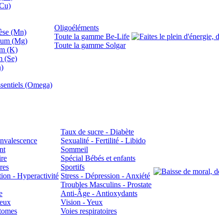
(Cu)
Oligoéléments
se (Mn)
Toute la gamme Be-Life
ium (Mg)
Toute la gamme Solgar
um (K)
m (Se)
n)
sentiels (Omega)
Taux de sucre - Diabète
Convalescence
Sexualité - Fertilité - Libido
nt
Sommeil
ire
Spécial Bébés et enfants
res
Sportifs
ion - Hyperactivité
Stress - Dépression - Anxiété
Troubles Masculins - Prostate
e
Anti-Âge - Antioxydants
veux
Vision - Yeux
atomes
Voies respiratoires