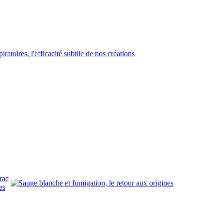
rac
es