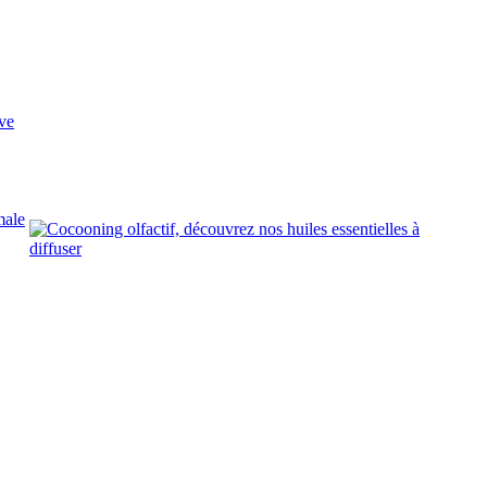
ve
male