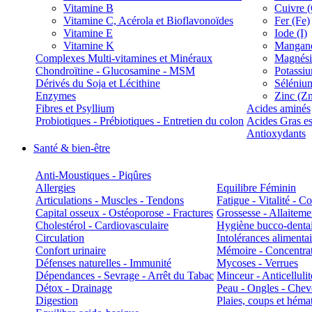
Vitamine B
Cuivre 
Vitamine C, Acérola et Bioflavonoïdes
Fer (Fe)
Vitamine E
Iode (I)
Vitamine K
Manganè
Complexes Multi-vitamines et Minéraux
Magnés
Chondroïtine - Glucosamine - MSM
Potassi
Dérivés du Soja et Lécithine
Séléniu
Enzymes
Zinc (Z
Fibres et Psyllium
Acides aminés
Probiotiques - Prébiotiques - Entretien du colon
Acides Gras es
Antioxydants
Santé & bien-être
Anti-Moustiques - Piqûres
Allergies
Equilibre Féminin
Articulations - Muscles - Tendons
Fatigue - Vitalité - 
Capital osseux - Ostéoporose - Fractures
Grossesse - Allaiteme
Cholestérol - Cardiovasculaire
Hygiène bucco-denta
Circulation
Intolérances alimentai
Confort urinaire
Mémoire - Concentrat
Défenses naturelles - Immunité
Mycoses - Verrues
Dépendances - Sevrage - Arrêt du Tabac
Minceur - Anticellulit
Détox - Drainage
Peau - Ongles - Che
Digestion
Plaies, coups et hém