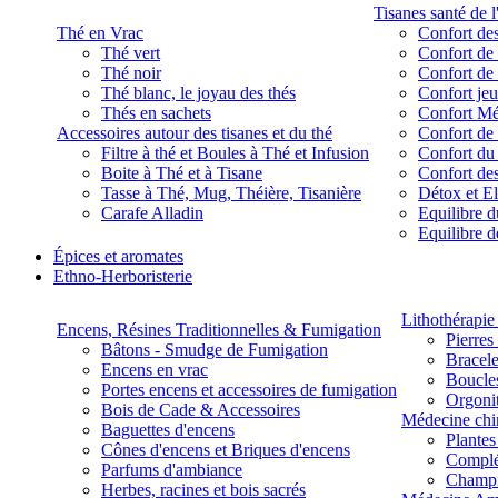
Tisanes santé de l
Thé en Vrac
Confort des
Thé vert
Confort de 
Thé noir
Confort de 
Thé blanc, le joyau des thés
Confort je
Thés en sachets
Confort M
Accessoires autour des tisanes et du thé
Confort de 
Filtre à thé et Boules à Thé et Infusion
Confort du
Boite à Thé et à Tisane
Confort des
Tasse à Thé, Mug, Théière, Tisanière
Détox et E
Carafe Alladin
Equilibre d
Equilibre 
Épices et aromates
Ethno-Herboristerie
Lithothérapie 
Encens, Résines Traditionnelles & Fumigation
Pierres
Bâtons - Smudge de Fumigation
Bracele
Encens en vrac
Boucles
Portes encens et accessoires de fumigation
Orgoni
Bois de Cade & Accessoires
Médecine chi
Baguettes d'encens
Plante
Cônes d'encens et Briques d'encens
Complé
Parfums d'ambiance
Champ
Herbes, racines et bois sacrés