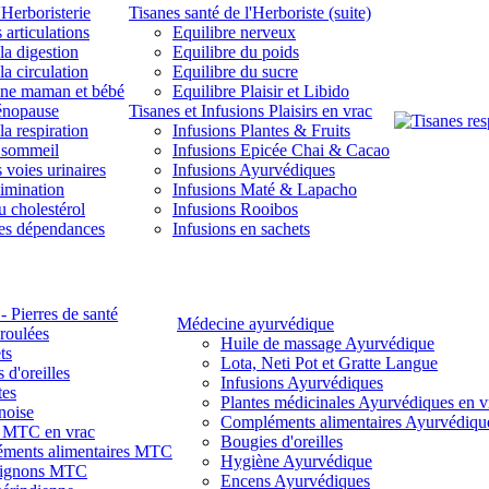
'Herboristerie
Tisanes santé de l'Herboriste (suite)
 articulations
Equilibre nerveux
la digestion
Equilibre du poids
la circulation
Equilibre du sucre
une maman et bébé
Equilibre Plaisir et Libido
énopause
Tisanes et Infusions Plaisirs en vrac
la respiration
Infusions Plantes & Fruits
 sommeil
Infusions Epicée Chai & Cacao
 voies urinaires
Infusions Ayurvédiques
limination
Infusions Maté & Lapacho
u cholestérol
Infusions Rooibos
des dépendances
Infusions en sachets
- Pierres de santé
Médecine ayurvédique
 roulées
Huile de massage Ayurvédique
ts
Lota, Neti Pot et Gratte Langue
 d'oreilles
Infusions Ayurvédiques
tes
Plantes médicinales Ayurvédiques en v
noise
Compléments alimentaires Ayurvédiqu
s MTC en vrac
Bougies d'oreilles
ments alimentaires MTC
Hygiène Ayurvédique
ignons MTC
Encens Ayurvédiques