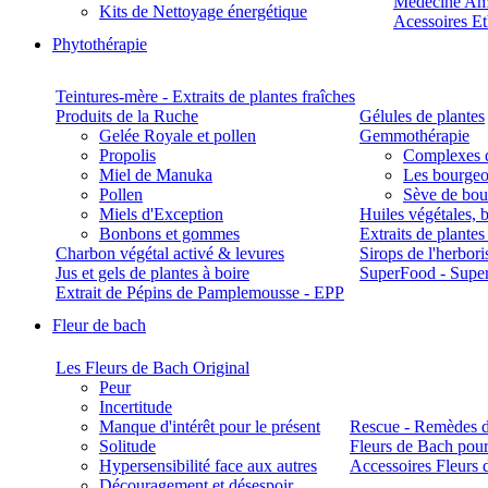
Médecine Am
Kits de Nettoyage énergétique
Acessoires E
Phytothérapie
Teintures-mère - Extraits de plantes fraîches
Produits de la Ruche
Gélules de plantes
Gelée Royale et pollen
Gemmothérapie
Propolis
Complexes 
Miel de Manuka
Les bourgeo
Pollen
Sève de boul
Miels d'Exception
Huiles végétales, 
Bonbons et gommes
Extraits de plante
Charbon végétal activé & levures
Sirops de l'herbori
Jus et gels de plantes à boire
SuperFood - Supe
Extrait de Pépins de Pamplemousse - EPP
Fleur de bach
Les Fleurs de Bach Original
Peur
Incertitude
Manque d'intérêt pour le présent
Rescue - Remèdes d
Solitude
Fleurs de Bach pour
Hypersensibilité face aux autres
Accessoires Fleurs 
Découragement et désespoir