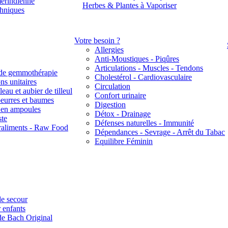
érindienne
Herbes & Plantes à Vaporiser
thniques
Votre besoin ?
Allergies
Anti-Moustiques - Piqûres
Articulations - Muscles - Tendons
de gemmothérapie
Cholestérol - Cardiovasculaire
ns unitaires
Circulation
eau et aubier de tilleul
Confort urinaire
beurres et baumes
Digestion
s en ampoules
Détox - Drainage
ste
Défenses naturelles - Immunité
raliments - Raw Food
Dépendances - Sevrage - Arrêt du Tabac
Equilibre Féminin
e secour
 enfants
de Bach Original