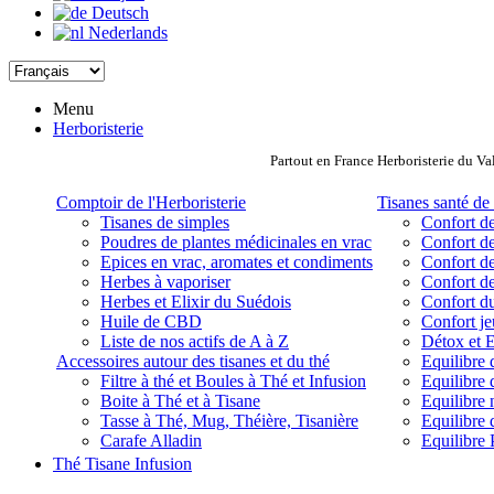
Deutsch
Nederlands
Menu
Herboristerie
Partout en France Herboristerie du Va
Comptoir de l'Herboristerie
Tisanes santé de 
Tisanes de simples
Confort de
Poudres de plantes médicinales en vrac
Confort de
Epices en vrac, aromates et condiments
Confort de
Herbes à vaporiser
Confort de
Herbes et Elixir du Suédois
Confort d
Huile de CBD
Confort j
Liste de nos actifs de A à Z
Détox et E
Accessoires autour des tisanes et du thé
Equilibre 
Filtre à thé et Boules à Thé et Infusion
Equilibre 
Boite à Thé et à Tisane
Equilibre
Tasse à Thé, Mug, Théière, Tisanière
Equilibre 
Carafe Alladin
Equilibre P
Thé Tisane Infusion