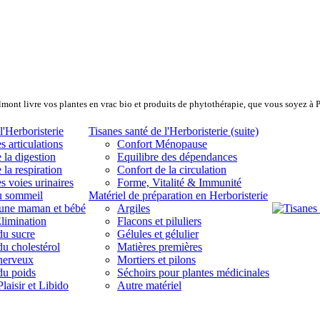
lmont livre vos plantes en vrac bio et produits de phytothérapie, que vous soyez à 
l'Herboristerie
Tisanes santé de l'Herboristerie (suite)
s articulations
Confort Ménopause
 la digestion
Equilibre des dépendances
 la respiration
Confort de la circulation
s voies urinaires
Forme, Vitalité & Immunité
u sommeil
Matériel de préparation en Herboristerie
eune maman et bébé
Argiles
limination
Flacons et piluliers
du sucre
Gélules et gélulier
du cholestérol
Matières premières
 nerveux
Mortiers et pilons
du poids
Séchoirs pour plantes médicinales
laisir et Libido
Autre matériel