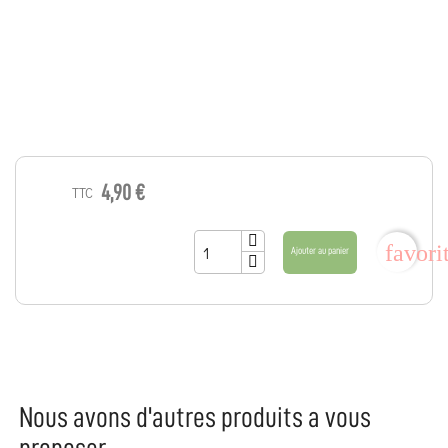
4,90 €
TTC
favori
Ajouter au panier
Nous avons d'autres produits a vous