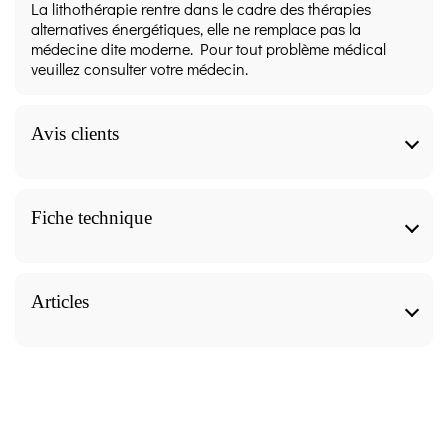
La lithothérapie rentre dans le cadre des thérapies
alternatives énergétiques, elle ne remplace pas la
médecine dite moderne. Pour tout problème médical
veuillez consulter votre médecin.
Avis clients
Pierre roulée 1 pce - Jade -
Fiche technique
Lithothérapie avis
Pierre roulée 1 pce - Jade - Lithothérapie
Caractéristiques
Articles
10
/10
Forme
Pierre roulée 1 pce - Jade - Lithothérapie, nos
articles pour approfondir le sujet.
VOIR L'ATTESTATION
Lithothérapie - Pierres de Santé, Pierre Roulée
Basé sur 7 avis
Avis soumis à un contrôle
Utiliser la
Vertus énergétiques