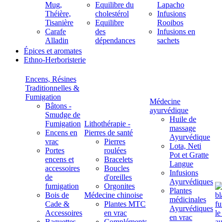
Mug,
Equilibre du
Lapacho
Théière,
cholestérol
Infusions
Tisanière
Equilibre
Rooibos
Carafe
des
Infusions en
Alladin
dépendances
sachets
Épices et aromates
Ethno-Herboristerie
Encens, Résines
Traditionnelles &
Fumigation
Médecine
Bâtons -
ayurvédique
Smudge de
Huile de
Fumigation
Lithothérapie -
massage
Encens en
Pierres de santé
Ayurvédique
vrac
Pierres
Lota, Neti
Portes
roulées
Pot et Gratte
encens et
Bracelets
Langue
accessoires
Boucles
Infusions
de
d'oreilles
Ayurvédiques
fumigation
Orgonites
Plantes
Bois de
Médecine chinoise
médicinales
Cade &
Plantes MTC
Ayurvédiques
Accessoires
en vrac
en vrac
Baguettes
Compléments