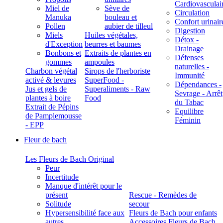
Cardiovasculai
Miel de
Sève de
Circulation
Manuka
bouleau et
Confort urinair
Pollen
aubier de tilleul
Digestion
Miels
Huiles végétales,
Détox -
d'Exception
beurres et baumes
Drainage
Bonbons et
Extraits de plantes en
Défenses
gommes
ampoules
naturelles -
Charbon végétal
Sirops de l'herboriste
Immunité
activé & levures
SuperFood -
Dépendances -
Jus et gels de
Superaliments - Raw
Sevrage - Arrêt
plantes à boire
Food
du Tabac
Extrait de Pépins
Equilibre
de Pamplemousse
Féminin
- EPP
Fleur de bach
Les Fleurs de Bach Original
Peur
Incertitude
Manque d'intérêt pour le
présent
Rescue - Remèdes de
Solitude
secour
Hypersensibilité face aux
Fleurs de Bach pour enfants
autres
Accessoires Fleurs de Bach