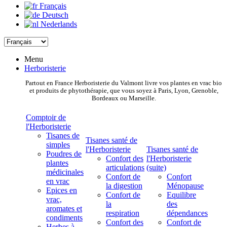
Français
Deutsch
Nederlands
Menu
Herboristerie
Partout en France Herboristerie du Valmont livre vos plantes en vrac bio
et produits de phytothérapie, que vous soyez à Paris, Lyon, Grenoble,
Bordeaux ou Marseille.
Comptoir de
l'Herboristerie
Tisanes de
Tisanes santé de
simples
l'Herboristerie
Tisanes santé de
Poudres de
Confort des
l'Herboristerie
plantes
articulations
(suite)
médicinales
Confort de
Confort
en vrac
la digestion
Ménopause
Epices en
Confort de
Equilibre
vrac,
la
des
aromates et
respiration
dépendances
condiments
Confort des
Confort de
Herbes à