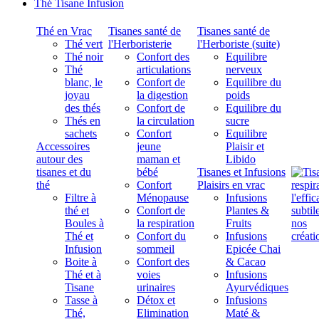
Thé Tisane Infusion
Thé en Vrac
Tisanes santé de
Tisanes santé de
Thé vert
l'Herboristerie
l'Herboriste (suite)
Thé noir
Confort des
Equilibre
Thé
articulations
nerveux
blanc, le
Confort de
Equilibre du
joyau
la digestion
poids
des thés
Confort de
Equilibre du
Thés en
la circulation
sucre
sachets
Confort
Equilibre
Accessoires
jeune
Plaisir et
autour des
maman et
Libido
tisanes et du
bébé
Tisanes et Infusions
thé
Confort
Plaisirs en vrac
Filtre à
Ménopause
Infusions
thé et
Confort de
Plantes &
Boules à
la respiration
Fruits
Thé et
Confort du
Infusions
Infusion
sommeil
Epicée Chai
Boite à
Confort des
& Cacao
Thé et à
voies
Infusions
Tisane
urinaires
Ayurvédiques
Tasse à
Détox et
Infusions
Thé,
Elimination
Maté &