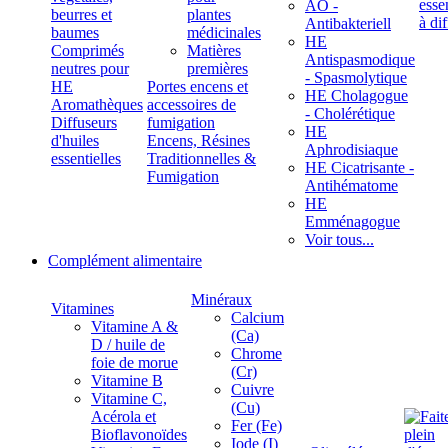
ÄÖ -
beurres et
plantes
Antibakteriell
baumes
médicinales
HE
Comprimés
Matières
Antispasmodique
neutres pour
premières
- Spasmolytique
HE
Portes encens et
HE Cholagogue
Aromathèques
accessoires de
- Cholérétique
Diffuseurs
fumigation
HE
d'huiles
Encens, Résines
Aphrodisiaque
essentielles
Traditionnelles &
HE Cicatrisante -
Fumigation
Antihématome
HE
Emménagogue
Voir tous...
Complément alimentaire
Minéraux
Vitamines
Calcium
Vitamine A &
(Ca)
D / huile de
Chrome
foie de morue
(Cr)
Vitamine B
Cuivre
Vitamine C,
(Cu)
Acérola et
Fer (Fe)
Bioflavonoïdes
Iode (I)