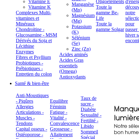
Vitamine E
Oligoéléments
Manganèse
Vitamine K
Toute la
(Mn)
Complexes Multi-
gamme Be-
Magnésium
vitamines et
Life
(Mg)
Minéraux
Toute la
Potassium
Chondroïtine -
gamme Solgar
(K)
Glucosamine - MSM
Sélénium
Dérivés du Soja et
(Se)
Lécithine
Zinc (Zn)
Enzymes
Acides aminés
Fibres et Psyllium
Acides Gras
Probiotiques -
essentiels
Prébiotiques -
(Omega)
Entretien du colon
Antioxydants
Santé & bien-être
Anti-Moustiques
Taux de
- Piqûres
Equilibre
sucre -
Allergies
Féminin
Diabète
Articulations -
Fatigue -
Sexualité -
Muscles -
Vitalité -
Fertilité -
Tendons
Convalescence
Libido
Capital osseux -
Grossesse -
Sommeil
Ostéoporose -
Allaitement
Spécial