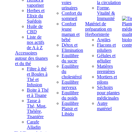
voies
la circulation
vaporiser
urinaires
Forme,
Herbes et
Confort du
Vitalité &
Elixir du
sommeil
Immunité
Suédois
Confort
Matériel de
Huile de
jeune
préparation en
CBD
maman et
Herboristerie
Liste de
bébé
Argiles
nos actifs
Détox et
Flacons et
de A à Z
Elimination
piluliers
Accessoires
Equilibre
Gélules et
autour des tisanes
du sucre
gélulier
et du thé
Equilibre
Matières
Filtre à thé
du
premières
et Boules à
cholestérol
Mortiers et
Thé et
Equilibre
pilons
Infusion
nerveux
Séchoirs
Boite à Thé
Equilibre
pour plantes
et à Tisane
du poids
médicinales
Tasse à
Equilibre
Autre
Thé, Mug,
Plaisir et
matériel
Théière,
Libido
Tisanière
Carafe
Alladin