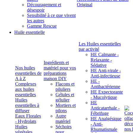
Découragement et
Original
désespoir
Sensibilité à ce que vivent
les autres
Gamme Rescue
Huile essentielle
Les Huiles essentielles
par activité
HE Calmante -
Relaxante -
Ingrédients et
Sédative
Nos huiles
matériel pour vos
HE Anti-virale -
essentielles de
préparations
Anti-infectieuse
A à Z
maison DIY
HE -
Complexes
Flacons et
Antibactérienne
aux huiles
piluliers
HE Expectorante
essentielles
Gélules et
- Mucolytique
Huiles
gélulier
HE
essentielles à
Mortiers et
Anticatarrhale -
diffuser
pilons
Fébrifuge
Eaux Florales
Autre
HE Analgésique
- Hydrolats
matériel
- Anti-
Huiles
Séchoirs
Rhumatismale
végétales,
pour