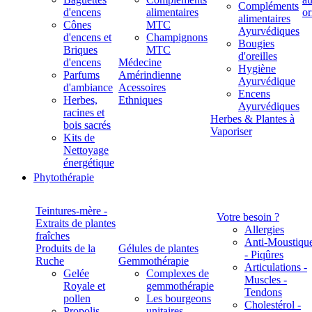
Compléments
d'encens
alimentaires
alimentaires
Cônes
MTC
Ayurvédiques
d'encens et
Champignons
Bougies
Briques
MTC
d'oreilles
d'encens
Médecine
Hygiène
Parfums
Amérindienne
Ayurvédique
d'ambiance
Acessoires
Encens
Herbes,
Ethniques
Ayurvédiques
racines et
Herbes & Plantes à
bois sacrés
Vaporiser
Kits de
Nettoyage
énergétique
Phytothérapie
Teintures-mère -
Votre besoin ?
Extraits de plantes
Allergies
fraîches
Anti-Moustiqu
Produits de la
Gélules de plantes
- Piqûres
Ruche
Gemmothérapie
Articulations -
Gelée
Complexes de
Muscles -
Royale et
gemmothérapie
Tendons
pollen
Les bourgeons
Cholestérol -
Propolis
unitaires