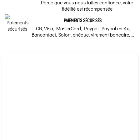
Parce que vous nous faites confiance, votre
ont une énergie qui
alternatives énergétiques, elle ne remplace pas la
fidélité est récompensée
influence le potentiel
médecine dite moderne. Pour tout problème médical
Marque
thérapeutique des
plantes médicinales.
veuillez consulter votre médecin.
PAIEMENTS SÉCURISÉS
Lithothérapie Valmont
CB, Visa, MasterCard, Paypal, Paypal en 4x,
Bancontact, Sofort, chèque, virement bancaire, ...