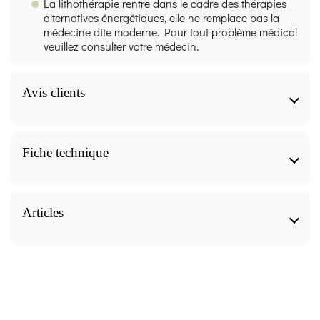
La lithothérapie rentre dans le cadre des thérapies
alternatives énergétiques, elle ne remplace pas la
médecine dite moderne. Pour tout problème médical
veuillez consulter votre médecin.
Avis clients
Bracelet Obsidienne noire - 8 mm -
Fiche technique
Lithothérapie avis
Bracelet Obsidienne noire - 8 mm - Lithothérapie
Caractéristiques
Articles
8.6
/10
Forme
Bracelet Obsidienne noire - 8 mm - Lithothérapie,
nos articles pour approfondir le sujet.
VOIR L'ATTESTATION
Accessoire Ayurvedique, Lithothérapie - Pierres de Santé,
Basé sur 3 avis
Avis soumis à un contrôle
Bracelet
Utiliser la
Nom de la pierre