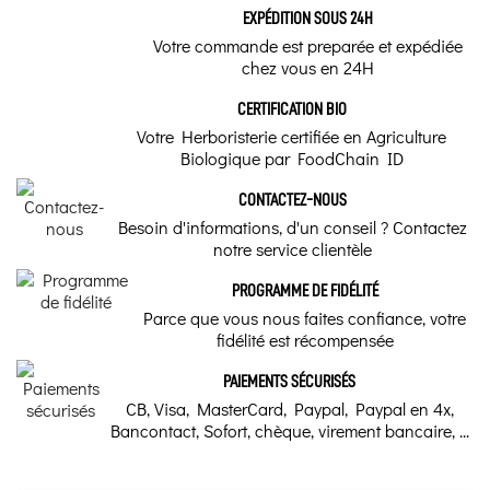
lithothérapie ou
Monique L.
EXPÉDITION SOUS 24H
les pierres de
Publié le 12/01/2024 à 08:44
(Date de commande : 12/12/2023)
Obsidienne noire
santé pour lâcher
Votre commande est preparée et expédiée
Très bien
prise ?
chez vous en 24H
Marque
Les pierres de santé
CERTIFICATION BIO
Acheteur Vérifié
possèdent-elles des
Lithothérapie Valmont
Votre Herboristerie certifiée en Agriculture
vertus capables de
Publié le 09/03/2021 à 17:14
(Date de commande : 01/03/2021)
nous aider à lâcher
Biologique par FoodChain ID
trop petit pour moi
prise ? Pour le savoir,
tentons premièrement
de comprendre
CONTACTEZ-NOUS
l’action des cristaux
sur notre corps et sur
Besoin d'informations, d'un conseil ? Contactez
Acheteur Vérifié
nos émotions...
notre service clientèle
Publié le 18/01/2021 à 09:26
(Date de commande : 03/01/2021)
Beau bracelet. Bon rapport qualité/prix.
L’astrologie
PROGRAMME DE FIDÉLITÉ
médicinale : les
Parce que vous nous faites confiance, votre
plantes, les
fidélité est récompensée
planètes et les
signes
PAIEMENTS SÉCURISÉS
CB, Visa, MasterCard, Paypal, Paypal en 4x,
L’astrologie est un
Bancontact, Sofort, chèque, virement bancaire, ...
concept ancestral qui
peut être divinitoire et
médicinale. Les cycles
lunaires et planétaires
ont une énergie qui