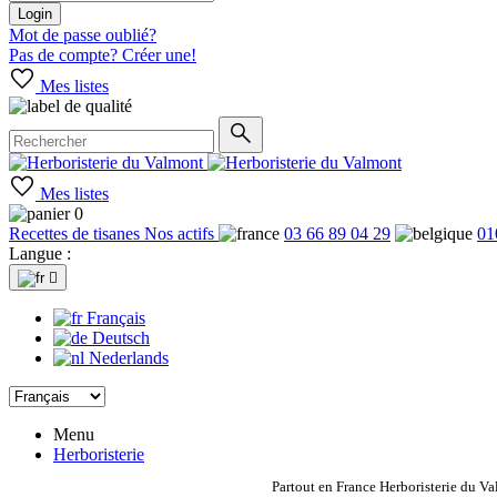
Login
Mot de passe oublié?
Pas de compte? Créer une!
Mes listes
Mes listes
0
Recettes de tisanes
Nos actifs
03 66 89 04 29
01
Langue :

Français
Deutsch
Nederlands
Menu
Herboristerie
Partout en France Herboristerie du Va