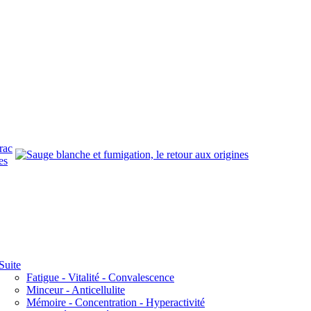
rac
es
Suite
Fatigue - Vitalité - Convalescence
Minceur - Anticellulite
Mémoire - Concentration - Hyperactivité