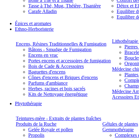
Boite à Thé et à Tisane
Confort des
Tasse à Thé, Mug, Théière, Tisanière
Détox et E
Carafe Alladin
Equilibre d
Equilibre 
Épices et aromates
Ethno-Herboristerie
Lithothérapie 
Encens, Résines Traditionnelles & Fumigation
Pierres
Bâtons - Smudge de Fumigation
Bracele
Encens en vrac
Boucles
Portes encens et accessoires de fumigation
Orgoni
Bois de Cade & Accessoires
Médecine chi
Baguettes d'encens
Plante
Cônes d'encens et Briques d'encens
Complé
Parfums d'ambiance
Champ
Herbes, racines et bois sacrés
Médecine Am
Kits de Nettoyage énergétique
Acessoires E
Phytothérapie
Teintures-mère - Extraits de plantes fraîches
Produits de la Ruche
Gélules de plantes
Gelée Royale et pollen
Gemmothérapie
Propolis
Complexes 