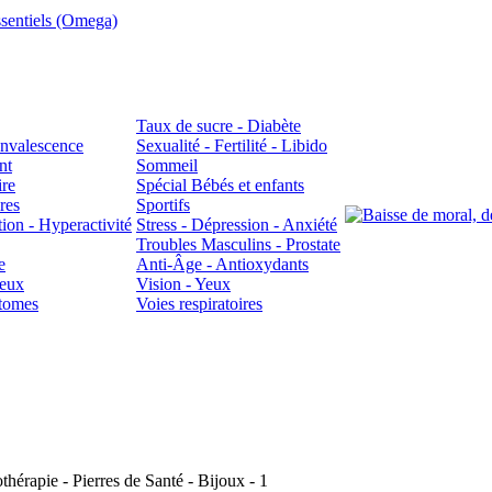
sentiels (Omega)
Taux de sucre - Diabète
Convalescence
Sexualité - Fertilité - Libido
nt
Sommeil
ire
Spécial Bébés et enfants
res
Sportifs
ion - Hyperactivité
Stress - Dépression - Anxiété
Troubles Masculins - Prostate
e
Anti-Âge - Antioxydants
veux
Vision - Yeux
atomes
Voies respiratoires