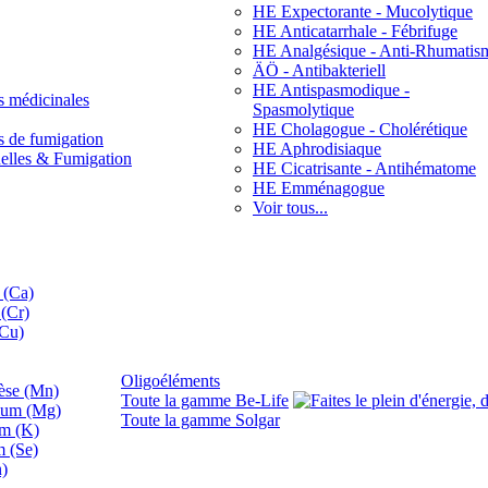
HE Expectorante - Mucolytique
HE Anticatarrhale - Fébrifuge
HE Analgésique - Anti-Rhumatis
ÄÖ - Antibakteriell
HE Antispasmodique -
s médicinales
Spasmolytique
HE Cholagogue - Cholérétique
s de fumigation
HE Aphrodisiaque
nelles & Fumigation
HE Cicatrisante - Antihématome
HE Emménagogue
Voir tous...
 (Ca)
(Cr)
(Cu)
Oligoéléments
se (Mn)
Toute la gamme Be-Life
ium (Mg)
Toute la gamme Solgar
um (K)
m (Se)
n)