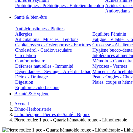
Fibres et Psyllium
Acides aminés
Probiotiques - Prébiotiques - Entretien du colon
Acides Gras es
Antioxydants
Santé & bien-être
Anti-Moustiques - Piqûres
Allergies
Equilibre Féminin
Articulations - Muscles - Tendons
Fatigue - Vitalité - 
Capital osseux - Ostéoporose - Fractures
Grossesse - Allaiteme
Cholestérol - Cardiovasculaire
Hygiène bucco-denta
Circulation
Intolérances alimentai
Confort urinaire
Mémoire - Concentrat
Défenses naturelles - Immunité
Mycoses - Verrues
Dépendances - Sevrage - Arrêt du Tabac
Minceur - Anticellulit
Détox - Drainage
Peau - Ongles - Che
Digestion
Plaies, coups et hém
Equilibre acido-basique
Beauté & Hygiène
Accueil
Ethno-Herboristerie
Lithothérapie - Pierres de Santé - Bijoux
Pierre roulée 1 pce - Quartz hématoïde rouge - Lithothérapie