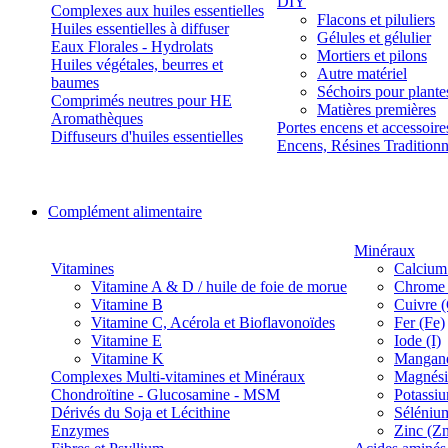
DIY
Complexes aux huiles essentielles
Flacons et piluliers
Huiles essentielles à diffuser
Gélules et gélulier
Eaux Florales - Hydrolats
Mortiers et pilons
Huiles végétales, beurres et
Autre matériel
baumes
Séchoirs pour plante
Comprimés neutres pour HE
Matières premières
Aromathèques
Portes encens et accessoire
Diffuseurs d'huiles essentielles
Encens, Résines Tradition
Complément alimentaire
Minéraux
Vitamines
Calcium
Vitamine A & D / huile de foie de morue
Chrome 
Vitamine B
Cuivre 
Vitamine C, Acérola et Bioflavonoïdes
Fer (Fe)
Vitamine E
Iode (I)
Vitamine K
Manganè
Complexes Multi-vitamines et Minéraux
Magnés
Chondroïtine - Glucosamine - MSM
Potassi
Dérivés du Soja et Lécithine
Séléniu
Enzymes
Zinc (Z