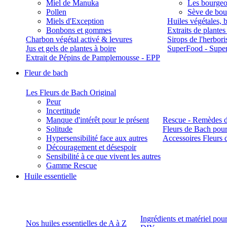
Miel de Manuka
Les bourgeo
Pollen
Sève de boul
Miels d'Exception
Huiles végétales, 
Bonbons et gommes
Extraits de plante
Charbon végétal activé & levures
Sirops de l'herbori
Jus et gels de plantes à boire
SuperFood - Supe
Extrait de Pépins de Pamplemousse - EPP
Fleur de bach
Les Fleurs de Bach Original
Peur
Incertitude
Manque d'intérêt pour le présent
Rescue - Remèdes d
Solitude
Fleurs de Bach pour
Hypersensibilité face aux autres
Accessoires Fleurs 
Découragement et désespoir
Sensibilité à ce que vivent les autres
Gamme Rescue
Huile essentielle
Ingrédients et matériel pou
Nos huiles essentielles de A à Z