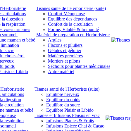
l'Herboristerie
Tisanes santé de l'Herboristerie (suite)
s articulations
Confort Ménopause
 la digestion
Equilibre des dépendances
 la respiration
Confort de la circulation
s voies urinaires
Forme, Vitalité & Immunité
u sommeil
Matériel de préparation en Herboristerie
eune maman et bébé
Argiles
limination
Flacons et piluliers
du sucre
Gélules et gélulier
du cholestérol
Matières premières
 nerveux
Mortiers et pilons
du poids
Séchoirs pour plantes médicinales
laisir et Libido
Autre matériel
'Herboristerie
Tisanes santé de l'Herboriste (suite)
 articulations
Equilibre nerveux
la digestion
Equilibre du poids
la circulation
Equilibre du sucre
une maman et bébé
Equilibre Plaisir et Libido
énopause
Tisanes et Infusions Plaisirs en vrac
la respiration
Infusions Plantes & Fruits
 sommeil
Infusions Epicée Chai & Cacao