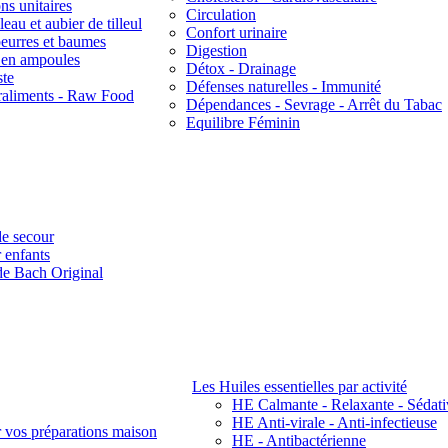
ns unitaires
Circulation
eau et aubier de tilleul
Confort urinaire
beurres et baumes
Digestion
s en ampoules
Détox - Drainage
ste
Défenses naturelles - Immunité
raliments - Raw Food
Dépendances - Sevrage - Arrêt du Tabac
Equilibre Féminin
e secour
 enfants
de Bach Original
Les Huiles essentielles par activité
HE Calmante - Relaxante - Sédati
HE Anti-virale - Anti-infectieuse
r vos préparations maison
HE - Antibactérienne