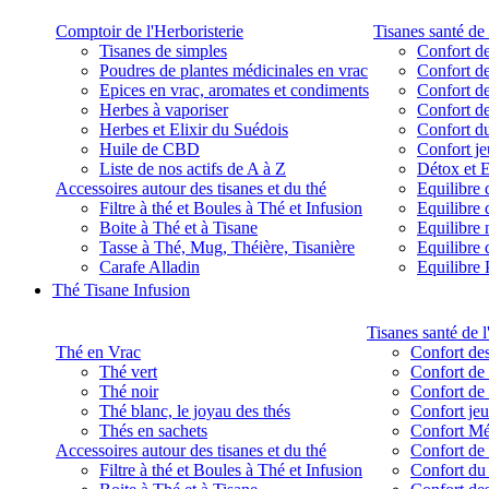
Comptoir de l'Herboristerie
Tisanes santé de 
Tisanes de simples
Confort de
Poudres de plantes médicinales en vrac
Confort de
Epices en vrac, aromates et condiments
Confort de
Herbes à vaporiser
Confort de
Herbes et Elixir du Suédois
Confort d
Huile de CBD
Confort j
Liste de nos actifs de A à Z
Détox et E
Accessoires autour des tisanes et du thé
Equilibre 
Filtre à thé et Boules à Thé et Infusion
Equilibre 
Boite à Thé et à Tisane
Equilibre
Tasse à Thé, Mug, Théière, Tisanière
Equilibre 
Carafe Alladin
Equilibre P
Thé Tisane Infusion
Tisanes santé de l
Thé en Vrac
Confort des
Thé vert
Confort de 
Thé noir
Confort de 
Thé blanc, le joyau des thés
Confort je
Thés en sachets
Confort M
Accessoires autour des tisanes et du thé
Confort de 
Filtre à thé et Boules à Thé et Infusion
Confort du