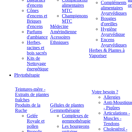
Compléments
d'encens
alimentaires
alimentaires
Cônes
MTC
Ayurvédiques
d'encens et
Champignons
Bougies
Briques
MTC
d'oreilles
d'encens
Médecine
Hygiène
Parfums
Amérindienne
Ayurvédique
d'ambiance
Acessoires
Encens
Herbes,
Ethniques
Ayurvédiques
racines et
Herbes & Plantes à
bois sacrés
Vaporiser
Kits de
Nettoyage
énergétique
Phytothérapie
Teintures-mère -
Votre besoin ?
Extraits de plantes
Allergies
fraîches
Anti-Moustiqu
Produits de la
Gélules de plantes
- Piqûres
Ruche
Gemmothérapie
Articulations -
Gelée
Complexes de
Muscles -
Royale et
gemmothérapie
Tendons
pollen
Les bourgeons
Cholestérol -
Propolis
unitaires