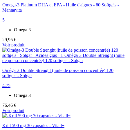
Omega-3 Platinum DHA et EPA - Huile d'algues - 60 Softgels -
Mannavita
5
Omega 3
29,95 €
Voir produit
Oméga-3 Double Strenght (huile de poisson concentrée) 120
softgels - Solgar
4.75
Omega 3
76,46 €
Voir produit
Krill 590 mg 30 capsules - Vitall+