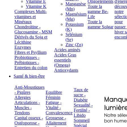
Vitamine E
Oligoéléments
Manganèse
Vitamine K
Toute la
(Mn)
Complexes Multi-
gamme Be-
Magnésium
vitamines et
Life
(Mg)
Minéraux
Toute la
Potassium
Chondroïtine -
gamme Solgar
(K)
Glucosamine - MSM
Sélénium
Dérivés du Soja et
(Se)
Lécithine
Zinc (Zn)
Enzymes
Acides aminés
Fibres et Psyllium
Acides Gras
Probiotiques -
essentiels
Prébiotiques -
(Omega)
Entretien du colon
Antioxydants
Santé & bien-être
Anti-Moustiques
Taux de
- Piqûres
Equilibre
sucre -
Allergies
Féminin
Diabète
Articulations -
Fatigue -
Sexualité -
Muscles -
Vitalité -
Fertilité -
Tendons
Convalescence
Libido
Capital osseux -
Grossesse -
Sommeil
Ostéoporose -
Allaitement
Spécial