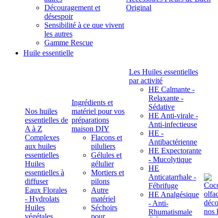
Découragement et
Original
désespoir
Sensibilité à ce que vivent
les autres
Gamme Rescue
Huile essentielle
Les Huiles essentielles
par activité
HE Calmante -
Relaxante -
Ingrédients et
Sédative
Nos huiles
matériel pour vos
HE Anti-virale -
essentielles de
préparations
Anti-infectieuse
A à Z
maison DIY
HE -
Complexes
Flacons et
Antibactérienne
aux huiles
piluliers
HE Expectorante
essentielles
Gélules et
- Mucolytique
Huiles
gélulier
HE
essentielles à
Mortiers et
Anticatarrhale -
diffuser
pilons
Fébrifuge
Eaux Florales
Autre
HE Analgésique
- Hydrolats
matériel
- Anti-
Huiles
Séchoirs
Rhumatismale
végétales,
pour