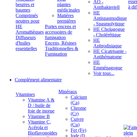
ÄÖ -
beurres et
plantes
Antibakteriell
baumes
médicinales
HE
Comprimés
Matières
Antispasmodique
neutres pour
premières
- Spasmolytique
HE
Portes encens et
HE Cholagogue
Aromathèques
accessoires de
- Cholérétique
Diffuseurs
fumigation
HE
d'huiles
Encens, Résines
Aphrodisiaque
essentielles
Traditionnelles &
HE Cicatrisante -
Fumigation
Antihématome
HE
Emménagogue
Voir tous...
Complément alimentaire
Minéraux
Vitamines
Calcium
Vitamine A &
(Ca)
D / huile de
Chrome
foie de morue
(Cr)
Vitamine B
Cuivre
Vitamine C,
(Cu)
Acérola et
Fer (Fe)
Bioflavonoïdes
Iode (I)