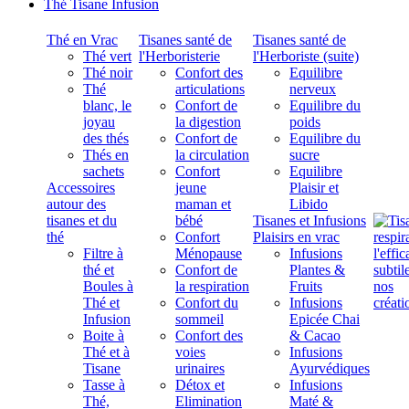
Thé Tisane Infusion
Thé en Vrac
Tisanes santé de
Tisanes santé de
Thé vert
l'Herboristerie
l'Herboriste (suite)
Thé noir
Confort des
Equilibre
Thé
articulations
nerveux
blanc, le
Confort de
Equilibre du
joyau
la digestion
poids
des thés
Confort de
Equilibre du
Thés en
la circulation
sucre
sachets
Confort
Equilibre
Accessoires
jeune
Plaisir et
autour des
maman et
Libido
tisanes et du
bébé
Tisanes et Infusions
thé
Confort
Plaisirs en vrac
Filtre à
Ménopause
Infusions
thé et
Confort de
Plantes &
Boules à
la respiration
Fruits
Thé et
Confort du
Infusions
Infusion
sommeil
Epicée Chai
Boite à
Confort des
& Cacao
Thé et à
voies
Infusions
Tisane
urinaires
Ayurvédiques
Tasse à
Détox et
Infusions
Thé,
Elimination
Maté &