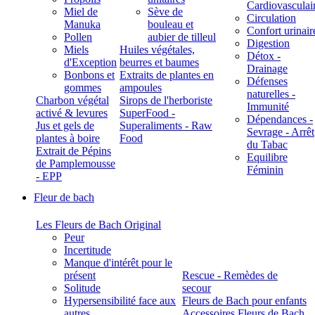
Cardiovasculai
Miel de
Sève de
Circulation
Manuka
bouleau et
Confort urinair
Pollen
aubier de tilleul
Digestion
Miels
Huiles végétales,
Détox -
d'Exception
beurres et baumes
Drainage
Bonbons et
Extraits de plantes en
Défenses
gommes
ampoules
naturelles -
Charbon végétal
Sirops de l'herboriste
Immunité
activé & levures
SuperFood -
Dépendances -
Jus et gels de
Superaliments - Raw
Sevrage - Arrêt
plantes à boire
Food
du Tabac
Extrait de Pépins
Equilibre
de Pamplemousse
Féminin
- EPP
Fleur de bach
Les Fleurs de Bach Original
Peur
Incertitude
Manque d'intérêt pour le
présent
Rescue - Remèdes de
Solitude
secour
Hypersensibilité face aux
Fleurs de Bach pour enfants
autres
Accessoires Fleurs de Bach