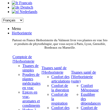
Français
Deutsch
Nederlands
Menu
Herboristerie
Partout en France Herboristerie du Valmont livre vos plantes en vrac bio
et produits de phytothérapie, que vous soyez à Paris, Lyon, Grenoble,
Bordeaux ou Marseille.
Comptoir de
l'Herboristerie
Tisanes de
Tisanes santé de
simples
l'Herboristerie
Tisanes santé de
Poudres de
Confort des
l'Herboristerie
plantes
articulations
(suite)
médicinales
Confort de
Confort
en vrac
la digestion
Ménopause
Epices en
Confort de
Equilibre
vrac,
la
des
aromates et
respiration
dépendances
condiments
Confort des
Confort de
Herbes à