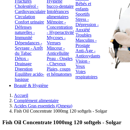
Fractures
Hygiène
Bébés et
Cholestérol -
bucco-dentaire
enfants
Cardiovasculaire
Intolérances
Sportifs
Circulation
alimentaires
Stress -
Confort urinaire
Mémoire -
Dépression -
Défenses
Concentration
Anxiété
naturelles -
- Hyperactivité
Troubles
Immunité
Mycoses -
Masculins -
Dépendances -
Verrues
Prostate
Sevrage - Arrêt
Minceur -
Anti-Âge -
du Tabac
Anticellulite
Antioxydants
Détox -
Peau - Ongles
Vision -
Drainage
- Cheveux
Yeux
Digestion
Plaies, coups
Voies
Equilibre acido-
et hématomes
respiratoires
basique
Beauté & Hygiène
Accueil
Complément alimentaire
Acides Gras essentiels (Omega)
Fish Oil Concentrate 1000mg 120 softgels - Solgar
Fish Oil Concentrate 1000mg 120 softgels - Solgar