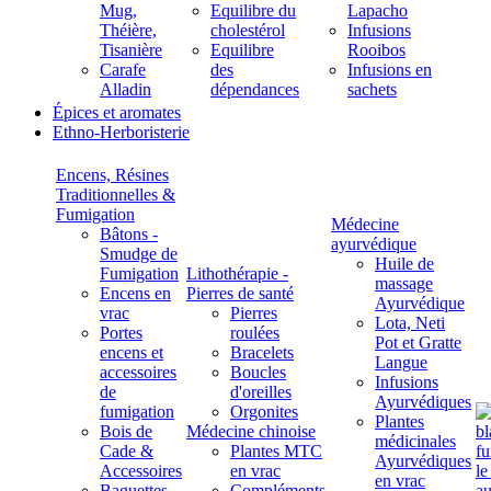
Mug,
Equilibre du
Lapacho
Théière,
cholestérol
Infusions
Tisanière
Equilibre
Rooibos
Carafe
des
Infusions en
Alladin
dépendances
sachets
Épices et aromates
Ethno-Herboristerie
Encens, Résines
Traditionnelles &
Fumigation
Médecine
Bâtons -
ayurvédique
Smudge de
Huile de
Fumigation
Lithothérapie -
massage
Encens en
Pierres de santé
Ayurvédique
vrac
Pierres
Lota, Neti
Portes
roulées
Pot et Gratte
encens et
Bracelets
Langue
accessoires
Boucles
Infusions
de
d'oreilles
Ayurvédiques
fumigation
Orgonites
Plantes
Bois de
Médecine chinoise
médicinales
Cade &
Plantes MTC
Ayurvédiques
Accessoires
en vrac
en vrac
Baguettes
Compléments