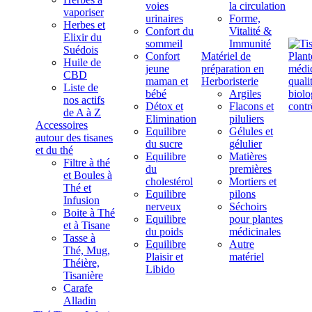
voies
la circulation
vaporiser
urinaires
Forme,
Herbes et
Confort du
Vitalité &
Elixir du
sommeil
Immunité
Suédois
Confort
Matériel de
Huile de
jeune
préparation en
CBD
maman et
Herboristerie
Liste de
bébé
Argiles
nos actifs
Détox et
Flacons et
de A à Z
Elimination
piluliers
Accessoires
Equilibre
Gélules et
autour des tisanes
du sucre
gélulier
et du thé
Equilibre
Matières
Filtre à thé
du
premières
et Boules à
cholestérol
Mortiers et
Thé et
Equilibre
pilons
Infusion
nerveux
Séchoirs
Boite à Thé
Equilibre
pour plantes
et à Tisane
du poids
médicinales
Tasse à
Equilibre
Autre
Thé, Mug,
Plaisir et
matériel
Théière,
Libido
Tisanière
Carafe
Alladin