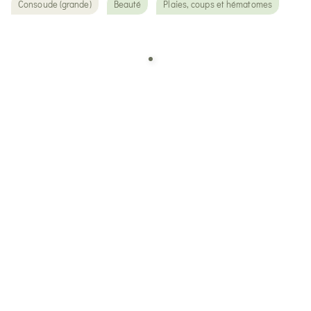
Consoude (grande)
Beauté
Plaies, coups et hématomes