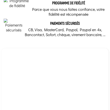
PROGRAMME DE FIDÉLITÉ
Notre conseil d'Herboriste
Parce que vous nous faites confiance, votre
Beauté, Plaies, coups et hématomes
fidélité est récompensée
Marque
PAIEMENTS SÉCURISÉS
CB, Visa, MasterCard, Paypal, Paypal en 4x,
Herbalgem
Bancontact, Sofort, chèque, virement bancaire, ...