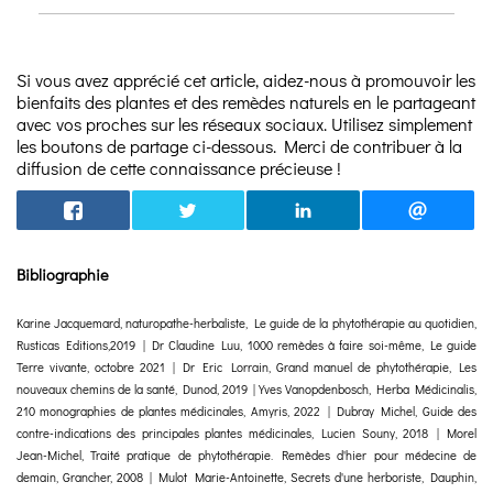
Si vous avez apprécié cet article, aidez-nous à promouvoir les
bienfaits des plantes et des remèdes naturels en le partageant
avec vos proches sur les réseaux sociaux. Utilisez simplement
les boutons de partage ci-dessous. Merci de contribuer à la
diffusion de cette connaissance précieuse !
Bibliographie
Karine Jacquemard, naturopathe-herbaliste, Le guide de la phytothérapie au quotidien,
Rusticas Editions,2019 | Dr Claudine Luu, 1000 remèdes à faire soi-même, Le guide
Terre vivante, octobre 2021 | Dr Eric Lorrain, Grand manuel de phytothérapie, Les
nouveaux chemins de la santé, Dunod, 2019 | Yves Vanopdenbosch, Herba Médicinalis,
210 monographies de plantes médicinales, Amyris, 2022 | Dubray Michel, Guide des
contre-indications des principales plantes médicinales, Lucien Souny, 2018 | Morel
Jean-Michel, Traité pratique de phytothérapie. Remèdes d'hier pour médecine de
demain, Grancher, 2008 | Mulot Marie-Antoinette, Secrets d'une herboriste, Dauphin,