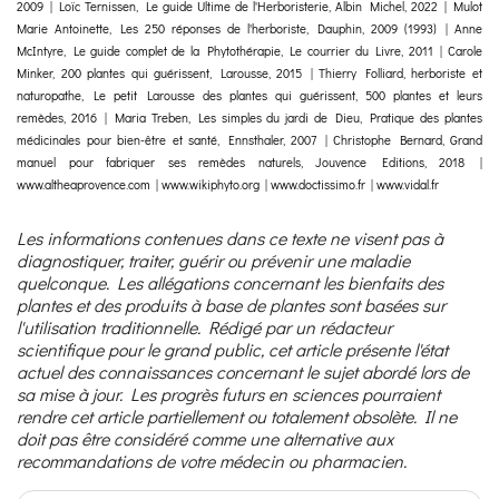
2009 | Loïc Ternissen, Le guide Ultime de l'Herboristerie, Albin Michel, 2022 | Mulot
Marie Antoinette, Les 250 réponses de l'herboriste, Dauphin, 2009 (1993) | Anne
McIntyre, Le guide complet de la Phytothérapie, Le courrier du Livre, 2011 | Carole
Minker, 200 plantes qui guérissent, Larousse, 2015 | Thierry Folliard, herboriste et
naturopathe, Le petit Larousse des plantes qui guérissent, 500 plantes et leurs
remèdes, 2016 | Maria Treben, Les simples du jardi de Dieu, Pratique des plantes
médicinales pour bien-être et santé, Ennsthaler, 2007 | Christophe Bernard, Grand
manuel pour fabriquer ses remèdes naturels, Jouvence Editions, 2018 |
www.altheaprovence.com | www.wikiphyto.org | www.doctissimo.fr | www.vidal.fr
Les informations contenues dans ce texte ne visent pas à
diagnostiquer, traiter, guérir ou prévenir une maladie
quelconque. Les allégations concernant les bienfaits des
plantes et des produits à base de plantes sont basées sur
l'utilisation traditionnelle. Rédigé par un rédacteur
scientifique pour le grand public, cet article présente l'état
actuel des connaissances concernant le sujet abordé lors de
sa mise à jour. Les progrès futurs en sciences pourraient
rendre cet article partiellement ou totalement obsolète. Il ne
doit pas être considéré comme une alternative aux
recommandations de votre médecin ou pharmacien.