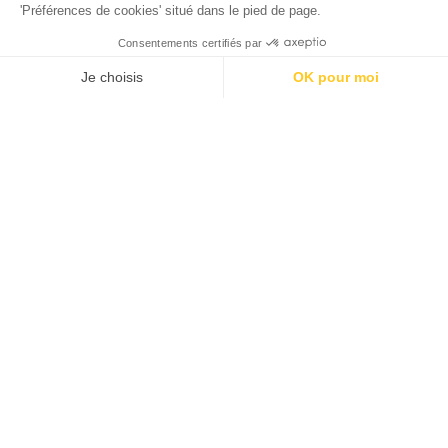
'Préférences de cookies' situé dans le pied de page.
Consentements certifiés par
Je choisis
OK pour moi
Axeptio consent
Plateforme de Gestion du Consentement : Personnalisez vos O
Notre plateforme vous permet d'adapter et de gérer vos paramètr