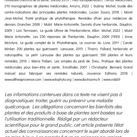
210 monographies de plantes médicinales, Amyris, 2022 | Dubray Michel, Guide des
contre-indications des principales plantes médicinales, Lucien Souny, 2018 | Morel
Jean-Michel, Traité pratique de phytothérapie. Remèdes d'hier pour médecine de
demain, Grancher, 2008 | Mulot Marie-Antoinette, Secrets d'une herboriste, Dauphin,
2009 | Loïc Ternissen, Le guide Ultime de l'Herboristerie, Albin Michel, 2022 | Mulot
Marie Antoinette, Les 250 réponses de l'herboriste, Dauphin, 2009 (1993) | Anne
McIntyre, Le guide complet de la Phytothérapie, Le courrier du Livre, 2011 | Carole
Minker, 200 plantes qui guérissent, Larousse, 2015 | Thierry Folliard, herboriste et
naturopathe, Le petit Larousse des plantes qui guérissent, 500 plantes et leurs
remèdes, 2016 | Maria Treben, Les simples du jardi de Dieu, Pratique des plantes
médicinales pour bien-être et santé, Ennsthaler, 2007 | Christophe Bernard, Grand
manuel pour fabriquer ses remèdes naturels, Jouvence Editions, 2018 |
www.altheaprovence.com | www.wikiphyto.org | www.doctissimo.fr | www.vidal.fr
Les informations contenues dans ce texte ne visent pas à
diagnostiquer, traiter, guérir ou prévenir une maladie
quelconque. Les allégations concernant les bienfaits des
plantes et des produits à base de plantes sont basées sur
l'utilisation traditionnelle. Rédigé par un rédacteur
scientifique pour le grand public, cet article présente l'état
actuel des connaissances concernant le sujet abordé lors de
sa mise à jour. Les progrès futurs en sciences pourraient