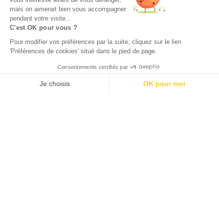
mais on aimerait bien vous accompagner
pendant votre visite...
C'est OK pour vous ?
Pour modifier vos préférences par la suite, cliquez sur le lien
'Préférences de cookies' situé dans le pied de page.
Consentements certifiés par
Je choisis
OK pour moi
Axeptio consent
Plateforme de Gestion du Consentement : Personnalisez vos O
Notre plateforme vous permet d'adapter et de gérer vos paramètr