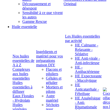
Découragement et
Original
désespoir
Sensibilité à ce que vivent
les autres
Gamme Rescue
Huile essentielle
Les Huiles essentielles
par activité
HE Calmante -
Relaxante -
Ingrédients et
Sédative
Nos huiles
matériel pour vos
HE Anti-virale -
essentielles de
préparations
Anti-infectieuse
A à Z
maison DIY
HE -
Complexes
Flacons et
Antibactérienne
aux huiles
piluliers
HE Expectorante
essentielles
Gélules et
- Mucolytique
Huiles
gélulier
HE
essentielles à
Mortiers et
Anticatarrhale -
diffuser
pilons
Fébrifuge
Eaux Florales
Autre
HE Analgésique
- Hydrolats
matériel
- Anti-
Huiles
Séchoirs
Rhumatismale
végétales,
pour