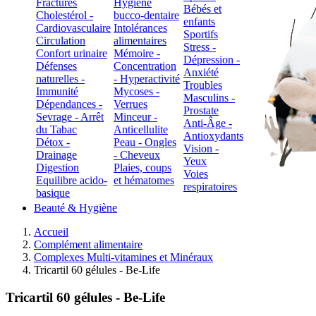
Fractures
Hygiène
Bébés et
Cholestérol -
bucco-dentaire
enfants
Cardiovasculaire
Intolérances
Sportifs
Circulation
alimentaires
Stress -
Confort urinaire
Mémoire -
Dépression -
Défenses
Concentration
Anxiété
naturelles -
- Hyperactivité
Troubles
Immunité
Mycoses -
Masculins -
Dépendances -
Verrues
Prostate
Sevrage - Arrêt
Minceur -
Anti-Âge -
du Tabac
Anticellulite
Antioxydants
Détox -
Peau - Ongles
Vision -
Drainage
- Cheveux
Yeux
Digestion
Plaies, coups
Voies
Equilibre acido-
et hématomes
respiratoires
basique
Beauté & Hygiène
Accueil
Complément alimentaire
Complexes Multi-vitamines et Minéraux
Tricartil 60 gélules - Be-Life
Tricartil 60 gélules - Be-Life