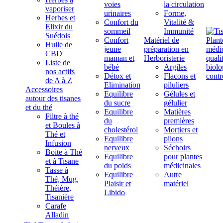
voies
la circulation
vaporiser
urinaires
Forme,
Herbes et
Confort du
Vitalité &
Elixir du
sommeil
Immunité
Suédois
Confort
Matériel de
Huile de
jeune
préparation en
CBD
maman et
Herboristerie
Liste de
bébé
Argiles
nos actifs
Détox et
Flacons et
de A à Z
Elimination
piluliers
Accessoires
Equilibre
Gélules et
autour des tisanes
du sucre
gélulier
et du thé
Equilibre
Matières
Filtre à thé
du
premières
et Boules à
cholestérol
Mortiers et
Thé et
Equilibre
pilons
Infusion
nerveux
Séchoirs
Boite à Thé
Equilibre
pour plantes
et à Tisane
du poids
médicinales
Tasse à
Equilibre
Autre
Thé, Mug,
Plaisir et
matériel
Théière,
Libido
Tisanière
Carafe
Alladin