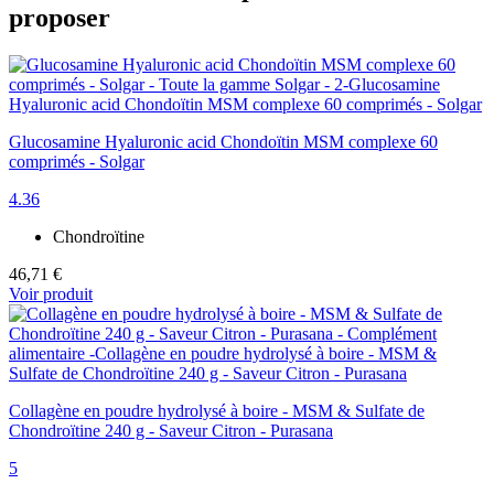
proposer
Glucosamine Hyaluronic acid Chondoïtin MSM complexe 60
comprimés - Solgar
4.36
Chondroïtine
46,71 €
Voir produit
Collagène en poudre hydrolysé à boire - MSM & Sulfate de
Chondroïtine 240 g - Saveur Citron - Purasana
5