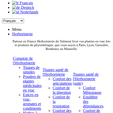
Français
Deutsch
Nederlands
Menu
Herboristerie
Partout en France Herboristerie du Valmont livre vos plantes en vrac bio
et produits de phytothérapie, que vous soyez à Paris, Lyon, Grenoble,
Bordeaux ou Marseille.
Comptoir de
l'Herboristerie
Tisanes de
Tisanes santé de
simples
l'Herboristerie
Tisanes santé de
Poudres de
Confort des
l'Herboristerie
plantes
articulations
(suite)
médicinales
Confort de
Confort
en vrac
la digestion
Ménopause
Epices en
Confort de
Equilibre
vrac,
la
des
aromates et
respiration
dépendances
condiments
Confort des
Confort de
Herbes à