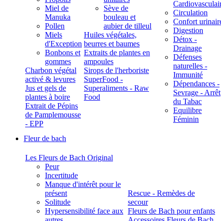
Cardiovasculai
Miel de
Sève de
Circulation
Manuka
bouleau et
Confort urinair
Pollen
aubier de tilleul
Digestion
Miels
Huiles végétales,
Détox -
d'Exception
beurres et baumes
Drainage
Bonbons et
Extraits de plantes en
Défenses
gommes
ampoules
naturelles -
Charbon végétal
Sirops de l'herboriste
Immunité
activé & levures
SuperFood -
Dépendances -
Jus et gels de
Superaliments - Raw
Sevrage - Arrêt
plantes à boire
Food
du Tabac
Extrait de Pépins
Equilibre
de Pamplemousse
Féminin
- EPP
Fleur de bach
Les Fleurs de Bach Original
Peur
Incertitude
Manque d'intérêt pour le
présent
Rescue - Remèdes de
Solitude
secour
Hypersensibilité face aux
Fleurs de Bach pour enfants
autres
Accessoires Fleurs de Bach