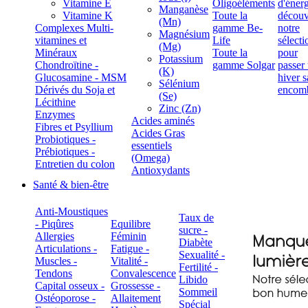
Vitamine E
Oligoéléments
Manganèse
Vitamine K
Toute la
(Mn)
Complexes Multi-
gamme Be-
Magnésium
vitamines et
Life
(Mg)
Minéraux
Toute la
Potassium
Chondroïtine -
gamme Solgar
(K)
Glucosamine - MSM
Sélénium
Dérivés du Soja et
(Se)
Lécithine
Zinc (Zn)
Enzymes
Acides aminés
Fibres et Psyllium
Acides Gras
Probiotiques -
essentiels
Prébiotiques -
(Omega)
Entretien du colon
Antioxydants
Santé & bien-être
Anti-Moustiques
Taux de
- Piqûres
Equilibre
sucre -
Allergies
Féminin
Diabète
Articulations -
Fatigue -
Sexualité -
Muscles -
Vitalité -
Fertilité -
Tendons
Convalescence
Libido
Capital osseux -
Grossesse -
Sommeil
Ostéoporose -
Allaitement
Spécial