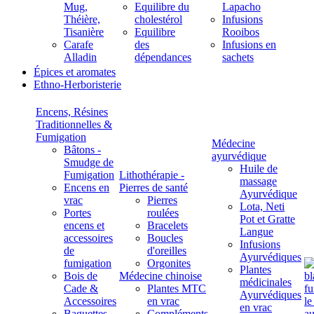
Mug,
Equilibre du
Lapacho
Théière,
cholestérol
Infusions
Tisanière
Equilibre
Rooibos
Carafe
des
Infusions en
Alladin
dépendances
sachets
Épices et aromates
Ethno-Herboristerie
Encens, Résines
Traditionnelles &
Fumigation
Médecine
Bâtons -
ayurvédique
Smudge de
Huile de
Fumigation
Lithothérapie -
massage
Encens en
Pierres de santé
Ayurvédique
vrac
Pierres
Lota, Neti
Portes
roulées
Pot et Gratte
encens et
Bracelets
Langue
accessoires
Boucles
Infusions
de
d'oreilles
Ayurvédiques
fumigation
Orgonites
Plantes
Bois de
Médecine chinoise
médicinales
Cade &
Plantes MTC
Ayurvédiques
Accessoires
en vrac
en vrac
Baguettes
Compléments