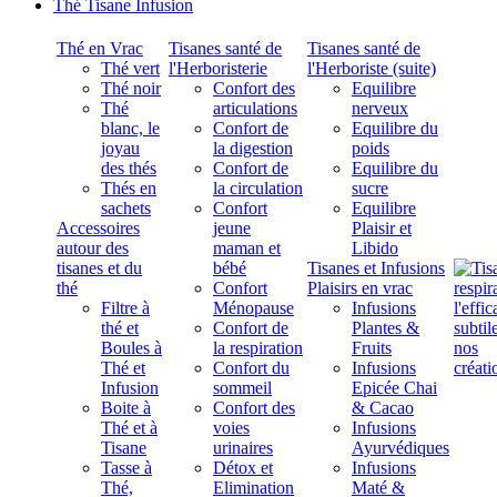
Thé Tisane Infusion
Thé en Vrac
Tisanes santé de
Tisanes santé de
Thé vert
l'Herboristerie
l'Herboriste (suite)
Thé noir
Confort des
Equilibre
Thé
articulations
nerveux
blanc, le
Confort de
Equilibre du
joyau
la digestion
poids
des thés
Confort de
Equilibre du
Thés en
la circulation
sucre
sachets
Confort
Equilibre
Accessoires
jeune
Plaisir et
autour des
maman et
Libido
tisanes et du
bébé
Tisanes et Infusions
thé
Confort
Plaisirs en vrac
Filtre à
Ménopause
Infusions
thé et
Confort de
Plantes &
Boules à
la respiration
Fruits
Thé et
Confort du
Infusions
Infusion
sommeil
Epicée Chai
Boite à
Confort des
& Cacao
Thé et à
voies
Infusions
Tisane
urinaires
Ayurvédiques
Tasse à
Détox et
Infusions
Thé,
Elimination
Maté &