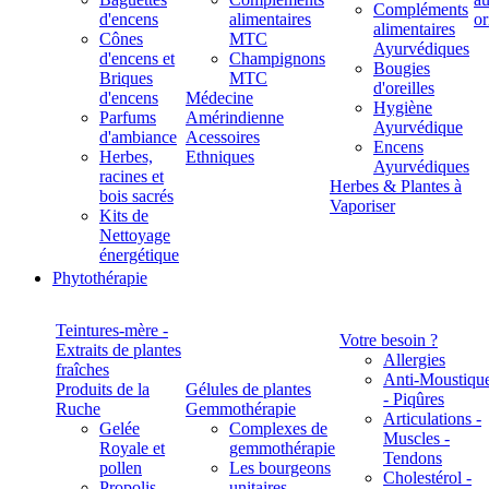
Compléments
d'encens
alimentaires
alimentaires
Cônes
MTC
Ayurvédiques
d'encens et
Champignons
Bougies
Briques
MTC
d'oreilles
d'encens
Médecine
Hygiène
Parfums
Amérindienne
Ayurvédique
d'ambiance
Acessoires
Encens
Herbes,
Ethniques
Ayurvédiques
racines et
Herbes & Plantes à
bois sacrés
Vaporiser
Kits de
Nettoyage
énergétique
Phytothérapie
Teintures-mère -
Votre besoin ?
Extraits de plantes
Allergies
fraîches
Anti-Moustiqu
Produits de la
Gélules de plantes
- Piqûres
Ruche
Gemmothérapie
Articulations -
Gelée
Complexes de
Muscles -
Royale et
gemmothérapie
Tendons
pollen
Les bourgeons
Cholestérol -
Propolis
unitaires