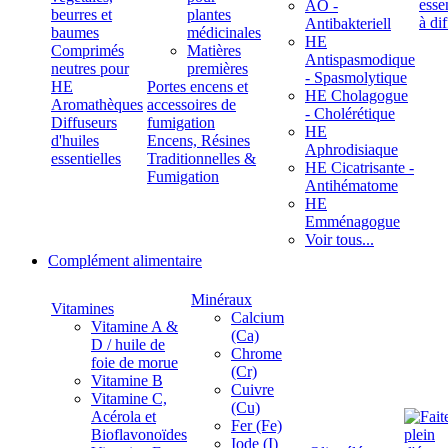
ÄÖ -
beurres et
plantes
Antibakteriell
baumes
médicinales
HE
Comprimés
Matières
Antispasmodique
neutres pour
premières
- Spasmolytique
HE
Portes encens et
HE Cholagogue
Aromathèques
accessoires de
- Cholérétique
Diffuseurs
fumigation
HE
d'huiles
Encens, Résines
Aphrodisiaque
essentielles
Traditionnelles &
HE Cicatrisante -
Fumigation
Antihématome
HE
Emménagogue
Voir tous...
Complément alimentaire
Minéraux
Vitamines
Calcium
Vitamine A &
(Ca)
D / huile de
Chrome
foie de morue
(Cr)
Vitamine B
Cuivre
Vitamine C,
(Cu)
Acérola et
Fer (Fe)
Bioflavonoïdes
Iode (I)