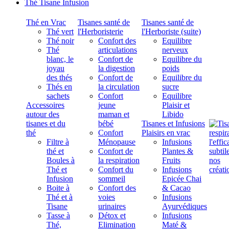
Thé Tisane Infusion
Thé en Vrac
Tisanes santé de
Tisanes santé de
Thé vert
l'Herboristerie
l'Herboriste (suite)
Thé noir
Confort des
Equilibre
Thé
articulations
nerveux
blanc, le
Confort de
Equilibre du
joyau
la digestion
poids
des thés
Confort de
Equilibre du
Thés en
la circulation
sucre
sachets
Confort
Equilibre
Accessoires
jeune
Plaisir et
autour des
maman et
Libido
tisanes et du
bébé
Tisanes et Infusions
thé
Confort
Plaisirs en vrac
Filtre à
Ménopause
Infusions
thé et
Confort de
Plantes &
Boules à
la respiration
Fruits
Thé et
Confort du
Infusions
Infusion
sommeil
Epicée Chai
Boite à
Confort des
& Cacao
Thé et à
voies
Infusions
Tisane
urinaires
Ayurvédiques
Tasse à
Détox et
Infusions
Thé,
Elimination
Maté &