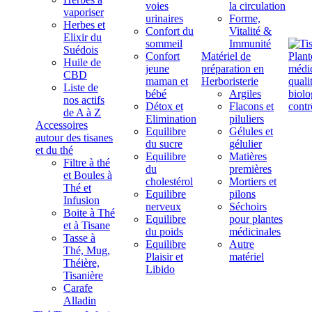
voies
la circulation
vaporiser
urinaires
Forme,
Herbes et
Confort du
Vitalité &
Elixir du
sommeil
Immunité
Suédois
Confort
Matériel de
Huile de
jeune
préparation en
CBD
maman et
Herboristerie
Liste de
bébé
Argiles
nos actifs
Détox et
Flacons et
de A à Z
Elimination
piluliers
Accessoires
Equilibre
Gélules et
autour des tisanes
du sucre
gélulier
et du thé
Equilibre
Matières
Filtre à thé
du
premières
et Boules à
cholestérol
Mortiers et
Thé et
Equilibre
pilons
Infusion
nerveux
Séchoirs
Boite à Thé
Equilibre
pour plantes
et à Tisane
du poids
médicinales
Tasse à
Equilibre
Autre
Thé, Mug,
Plaisir et
matériel
Théière,
Libido
Tisanière
Carafe
Alladin