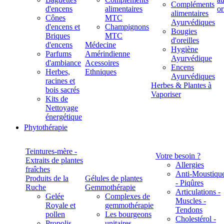
Compléments
d'encens
alimentaires
alimentaires
Cônes
MTC
Ayurvédiques
d'encens et
Champignons
Bougies
Briques
MTC
d'oreilles
d'encens
Médecine
Hygiène
Parfums
Amérindienne
Ayurvédique
d'ambiance
Acessoires
Encens
Herbes,
Ethniques
Ayurvédiques
racines et
Herbes & Plantes à
bois sacrés
Vaporiser
Kits de
Nettoyage
énergétique
Phytothérapie
Teintures-mère -
Votre besoin ?
Extraits de plantes
Allergies
fraîches
Anti-Moustiqu
Produits de la
Gélules de plantes
- Piqûres
Ruche
Gemmothérapie
Articulations -
Gelée
Complexes de
Muscles -
Royale et
gemmothérapie
Tendons
pollen
Les bourgeons
Cholestérol -
Propolis
unitaires