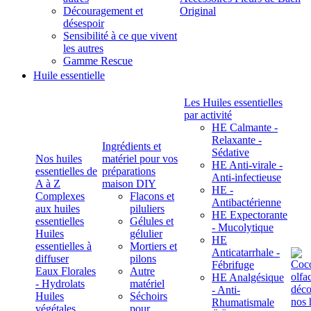
Découragement et
Original
désespoir
Sensibilité à ce que vivent
les autres
Gamme Rescue
Huile essentielle
Les Huiles essentielles
par activité
HE Calmante -
Relaxante -
Ingrédients et
Sédative
Nos huiles
matériel pour vos
HE Anti-virale -
essentielles de
préparations
Anti-infectieuse
A à Z
maison DIY
HE -
Complexes
Flacons et
Antibactérienne
aux huiles
piluliers
HE Expectorante
essentielles
Gélules et
- Mucolytique
Huiles
gélulier
HE
essentielles à
Mortiers et
Anticatarrhale -
diffuser
pilons
Fébrifuge
Eaux Florales
Autre
HE Analgésique
- Hydrolats
matériel
- Anti-
Huiles
Séchoirs
Rhumatismale
végétales,
pour