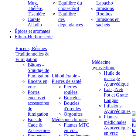
Mug,
Equilibre du
Lapacho
Théière,
cholestérol
Infusions
Tisanière
Equilibre
Rooibos
Carafe
des
Infusions en
Alladin
dépendances
sachets
Épices et aromates
Ethno-Herboristerie
Encens, Résines
Traditionnelles &
Fumigation
Médecine
Bâtons -
ayurvédique
Smudge de
Huile de
Fumigation
Lithothérapie -
massage
Encens en
Pierres de santé
Ayurvédique
vrac
Pierres
Lota, Neti
Portes
roulées
Pot et Gratte
encens et
Bracelets
Langue
accessoires
Boucles
Infusions
de
d'oreilles
Ayurvédiques
fumigation
Orgonites
Plantes
Bois de
Médecine chinoise
médicinales
Cade &
Plantes MTC
Ayurvédiques
Accessoires
en vrac
en vrac
Baguettes
Compléments