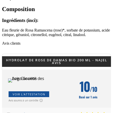
Composition
Ingrédients (inci):
Eau fleurie de Rosa Ramascena (rose)*, sorbate de potassium, acide
citrique, géraniol, citronellol, eugénol, citral, linalool.
Avis clients
HYDROLAT DE ROSE DE DAMAS BIO 200 ML - NAJEL
AVIS
10
/10
VOIR L'ATTESTATION
Basé sur 1 avis
Avis soumis à un contrôle