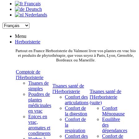
Français
Deutsch
Nederlands
Menu
Herboristerie
Partout en France Herboristerie du Valmont livre vos plantes en vrac bio
et produits de phytothérapie, que vous soyez à Paris, Lyon, Grenoble,
Bordeaux ou Marseille.
Comptoir de
l'Herboristerie
Tisanes de
Tisanes santé de
simples
l'Herboristerie
Tisanes santé de
Poudres de
Confort des
l'Herboristerie
plantes
articulations
(suite)
médicinales
Confort de
Confort
en vrac
la digestion
Ménopause
Epices en
Confort de
Equilibre
vrac,
la
des
aromates et
respiration
dépendances
condiments
Confort des
Confort de
Herbes à