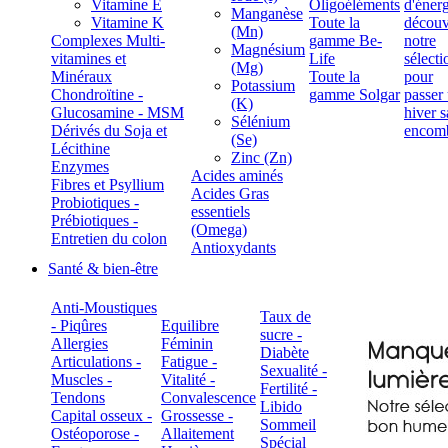
Vitamine E
Oligoéléments
Manganèse
Vitamine K
Toute la
(Mn)
Complexes Multi-
gamme Be-
Magnésium
vitamines et
Life
(Mg)
Minéraux
Toute la
Potassium
Chondroïtine -
gamme Solgar
(K)
Glucosamine - MSM
Sélénium
Dérivés du Soja et
(Se)
Lécithine
Zinc (Zn)
Enzymes
Acides aminés
Fibres et Psyllium
Acides Gras
Probiotiques -
essentiels
Prébiotiques -
(Omega)
Entretien du colon
Antioxydants
Santé & bien-être
Anti-Moustiques
Taux de
- Piqûres
Equilibre
sucre -
Allergies
Féminin
Diabète
Articulations -
Fatigue -
Sexualité -
Muscles -
Vitalité -
Fertilité -
Tendons
Convalescence
Libido
Capital osseux -
Grossesse -
Sommeil
Ostéoporose -
Allaitement
Spécial