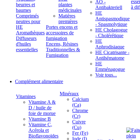
ÄÖ -
beurres et
plantes
Antibakteriell
baumes
médicinales
HE
Comprimés
Matières
Antispasmodique
neutres pour
premières
- Spasmolytique
HE
Portes encens et
HE Cholagogue
Aromathèques
accessoires de
- Cholérétique
Diffuseurs
fumigation
HE
d'huiles
Encens, Résines
Aphrodisiaque
essentielles
Traditionnelles &
HE Cicatrisante -
Fumigation
Antihématome
HE
Emménagogue
Voir tous...
Complément alimentaire
Minéraux
Vitamines
Calcium
Vitamine A &
(Ca)
D / huile de
Chrome
foie de morue
(Cr)
Vitamine B
Cuivre
Vitamine C,
(Cu)
Acérola et
Fer (Fe)
Bioflavonoïdes
Iode (I)