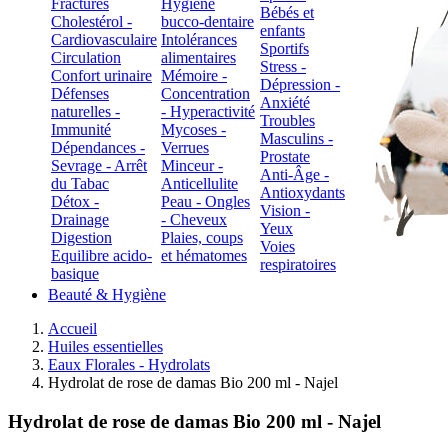
Fractures
Hygiène
Bébés et
Cholestérol -
bucco-dentaire
enfants
Cardiovasculaire
Intolérances
Sportifs
Circulation
alimentaires
Stress -
Confort urinaire
Mémoire -
Dépression -
Défenses
Concentration
Anxiété
naturelles -
- Hyperactivité
Troubles
Immunité
Mycoses -
Masculins -
Dépendances -
Verrues
Prostate
Sevrage - Arrêt
Minceur -
Anti-Âge -
du Tabac
Anticellulite
Antioxydants
Détox -
Peau - Ongles
Vision -
Drainage
- Cheveux
Yeux
Digestion
Plaies, coups
Voies
Equilibre acido-
et hématomes
respiratoires
basique
Beauté & Hygiène
Accueil
Huiles essentielles
Eaux Florales - Hydrolats
Hydrolat de rose de damas Bio 200 ml - Najel
Hydrolat de rose de damas Bio 200 ml - Najel