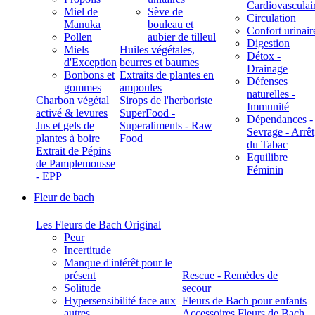
Cardiovasculai
Miel de
Sève de
Circulation
Manuka
bouleau et
Confort urinair
Pollen
aubier de tilleul
Digestion
Miels
Huiles végétales,
Détox -
d'Exception
beurres et baumes
Drainage
Bonbons et
Extraits de plantes en
Défenses
gommes
ampoules
naturelles -
Charbon végétal
Sirops de l'herboriste
Immunité
activé & levures
SuperFood -
Dépendances -
Jus et gels de
Superaliments - Raw
Sevrage - Arrêt
plantes à boire
Food
du Tabac
Extrait de Pépins
Equilibre
de Pamplemousse
Féminin
- EPP
Fleur de bach
Les Fleurs de Bach Original
Peur
Incertitude
Manque d'intérêt pour le
présent
Rescue - Remèdes de
Solitude
secour
Hypersensibilité face aux
Fleurs de Bach pour enfants
autres
Accessoires Fleurs de Bach