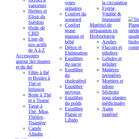
voies
la circulation
vaporiser
urinaires
Forme,
Herbes et
Confort du
Vitalité &
Elixir du
sommeil
Immunité
Suédois
Confort
Matériel de
Huile de
jeune
préparation en
CBD
maman et
Herboristerie
Liste de
bébé
Argiles
nos actifs
Détox et
Flacons et
de A à Z
Elimination
piluliers
Accessoires
Equilibre
Gélules et
autour des tisanes
du sucre
gélulier
et du thé
Equilibre
Matières
Filtre à thé
du
premières
et Boules à
cholestérol
Mortiers et
Thé et
Equilibre
pilons
Infusion
nerveux
Séchoirs
Boite à Thé
Equilibre
pour plantes
et à Tisane
du poids
médicinales
Tasse à
Equilibre
Autre
Thé, Mug,
Plaisir et
matériel
Théière,
Libido
Tisanière
Carafe
Alladin