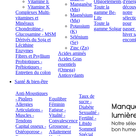
Vitamine E
Oligoéléments
Manganèse
Vitamine K
Toute la
(Mn)
Complexes Multi-
gamme Be-
Magnésium
vitamines et
Life
(Mg)
Minéraux
Toute la
Potassium
Chondroïtine -
gamme Solgar
(K)
Glucosamine - MSM
Sélénium
Dérivés du Soja et
(Se)
Lécithine
Zinc (Zn)
Enzymes
Acides aminés
Fibres et Psyllium
Acides Gras
Probiotiques -
essentiels
Prébiotiques -
(Omega)
Entretien du colon
Antioxydants
Santé & bien-être
Anti-Moustiques
Taux de
- Piqûres
Equilibre
sucre -
Allergies
Féminin
Diabète
Articulations -
Fatigue -
Sexualité -
Muscles -
Vitalité -
Fertilité -
Tendons
Convalescence
Libido
Capital osseux -
Grossesse -
Sommeil
Ostéoporose -
Allaitement
Spécial