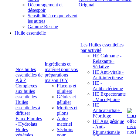
Découragement et
Original
désespoir
Sensibilité à ce que vivent
les autres
Gamme Rescue
Huile essentielle
Les Huiles essentielles
par activité
HE Calmante -
Relaxante -
Ingrédients et
Sédative
Nos huiles
matériel pour vos
HE Anti-virale -
essentielles de
préparations
Anti-infectieuse
A à Z
maison DIY
HE -
Complexes
Flacons et
Antibactérienne
aux huiles
piluliers
HE Expectorante
essentielles
Gélules et
- Mucolytique
Huiles
gélulier
HE
essentielles à
Mortiers et
Anticatarrhale -
diffuser
pilons
Fébrifuge
Eaux Florales
Autre
HE Analgésique
- Hydrolats
matériel
- Anti-
Huiles
Séchoirs
Rhumatismale
végétales,
pour