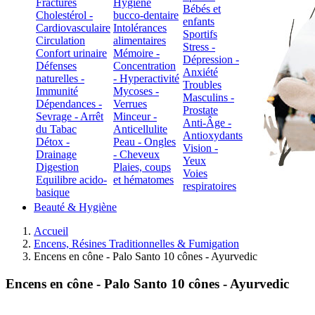
Fractures
Hygiène
Bébés et
Cholestérol -
bucco-dentaire
enfants
Cardiovasculaire
Intolérances
Sportifs
Circulation
alimentaires
Stress -
Confort urinaire
Mémoire -
Dépression -
Défenses
Concentration
Anxiété
naturelles -
- Hyperactivité
Troubles
Immunité
Mycoses -
Masculins -
Dépendances -
Verrues
Prostate
Sevrage - Arrêt
Minceur -
Anti-Âge -
du Tabac
Anticellulite
Antioxydants
Détox -
Peau - Ongles
Vision -
Drainage
- Cheveux
Yeux
Digestion
Plaies, coups
Voies
Equilibre acido-
et hématomes
respiratoires
basique
Beauté & Hygiène
Accueil
Encens, Résines Traditionnelles & Fumigation
Encens en cône - Palo Santo 10 cônes - Ayurvedic
Encens en cône - Palo Santo 10 cônes - Ayurvedic