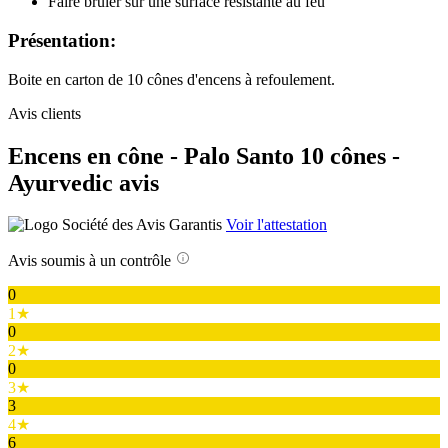
Faire brûler sur une surface résistante au feu
Présentation:
Boite en carton de 10 cônes d'encens à refoulement.
Avis clients
Encens en cône - Palo Santo 10 cônes -
Ayurvedic avis
Voir l'attestation
Avis soumis à un contrôle
0
1★
0
2★
0
3★
3
4★
6