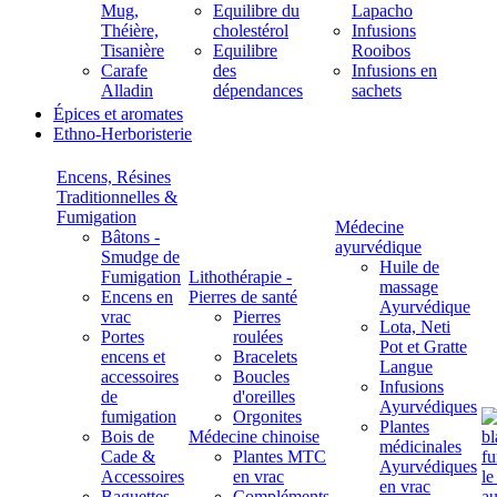
Mug,
Equilibre du
Lapacho
Théière,
cholestérol
Infusions
Tisanière
Equilibre
Rooibos
Carafe
des
Infusions en
Alladin
dépendances
sachets
Épices et aromates
Ethno-Herboristerie
Encens, Résines
Traditionnelles &
Fumigation
Médecine
Bâtons -
ayurvédique
Smudge de
Huile de
Fumigation
Lithothérapie -
massage
Encens en
Pierres de santé
Ayurvédique
vrac
Pierres
Lota, Neti
Portes
roulées
Pot et Gratte
encens et
Bracelets
Langue
accessoires
Boucles
Infusions
de
d'oreilles
Ayurvédiques
fumigation
Orgonites
Plantes
Bois de
Médecine chinoise
médicinales
Cade &
Plantes MTC
Ayurvédiques
Accessoires
en vrac
en vrac
Baguettes
Compléments