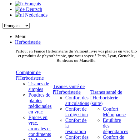
Français
Deutsch
Nederlands
Menu
Herboristerie
Partout en France Herboristerie du Valmont livre vos plantes en vrac bio
et produits de phytothérapie, que vous soyez à Paris, Lyon, Grenoble,
Bordeaux ou Marseille.
Comptoir de
l'Herboristerie
Tisanes de
Tisanes santé de
simples
l'Herboristerie
Tisanes santé de
Poudres de
Confort des
l'Herboristerie
plantes
articulations
(suite)
médicinales
Confort de
Confort
en vrac
la digestion
Ménopause
Epices en
Confort de
Equilibre
vrac,
la
des
aromates et
respiration
dépendances
condiments
Confort des
Confort de
Herbes à