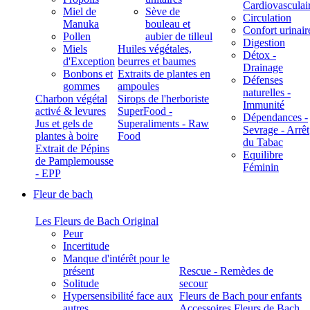
Cardiovasculai
Miel de
Sève de
Circulation
Manuka
bouleau et
Confort urinair
Pollen
aubier de tilleul
Digestion
Miels
Huiles végétales,
Détox -
d'Exception
beurres et baumes
Drainage
Bonbons et
Extraits de plantes en
Défenses
gommes
ampoules
naturelles -
Charbon végétal
Sirops de l'herboriste
Immunité
activé & levures
SuperFood -
Dépendances -
Jus et gels de
Superaliments - Raw
Sevrage - Arrêt
plantes à boire
Food
du Tabac
Extrait de Pépins
Equilibre
de Pamplemousse
Féminin
- EPP
Fleur de bach
Les Fleurs de Bach Original
Peur
Incertitude
Manque d'intérêt pour le
présent
Rescue - Remèdes de
Solitude
secour
Hypersensibilité face aux
Fleurs de Bach pour enfants
autres
Accessoires Fleurs de Bach