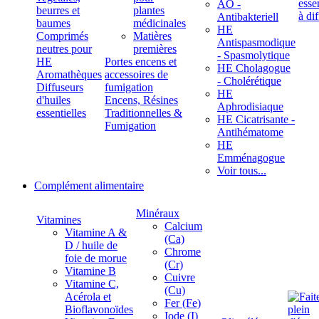
ÄÖ -
beurres et
plantes
Antibakteriell
baumes
médicinales
HE
Comprimés
Matières
Antispasmodique
neutres pour
premières
- Spasmolytique
HE
Portes encens et
HE Cholagogue
Aromathèques
accessoires de
- Cholérétique
Diffuseurs
fumigation
HE
d'huiles
Encens, Résines
Aphrodisiaque
essentielles
Traditionnelles &
HE Cicatrisante -
Fumigation
Antihématome
HE
Emménagogue
Voir tous...
Complément alimentaire
Minéraux
Vitamines
Calcium
Vitamine A &
(Ca)
D / huile de
Chrome
foie de morue
(Cr)
Vitamine B
Cuivre
Vitamine C,
(Cu)
Acérola et
Fer (Fe)
Bioflavonoïdes
Iode (I)