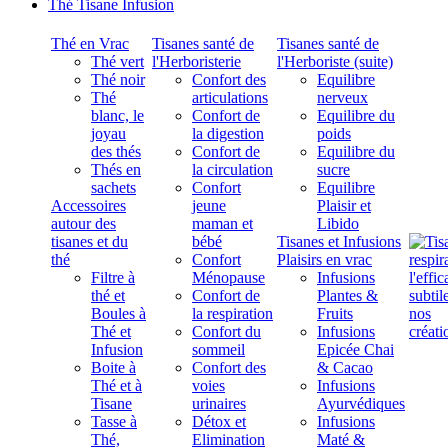
Thé Tisane Infusion
Thé en Vrac
Tisanes santé de
Tisanes santé de
Thé vert
l'Herboristerie
l'Herboriste (suite)
Thé noir
Confort des
Equilibre
Thé
articulations
nerveux
blanc, le
Confort de
Equilibre du
joyau
la digestion
poids
des thés
Confort de
Equilibre du
Thés en
la circulation
sucre
sachets
Confort
Equilibre
Accessoires
jeune
Plaisir et
autour des
maman et
Libido
tisanes et du
bébé
Tisanes et Infusions
thé
Confort
Plaisirs en vrac
Filtre à
Ménopause
Infusions
thé et
Confort de
Plantes &
Boules à
la respiration
Fruits
Thé et
Confort du
Infusions
Infusion
sommeil
Epicée Chai
Boite à
Confort des
& Cacao
Thé et à
voies
Infusions
Tisane
urinaires
Ayurvédiques
Tasse à
Détox et
Infusions
Thé,
Elimination
Maté &