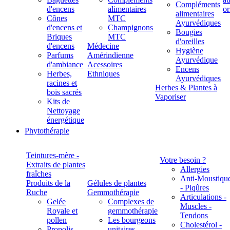
Compléments
d'encens
alimentaires
alimentaires
Cônes
MTC
Ayurvédiques
d'encens et
Champignons
Bougies
Briques
MTC
d'oreilles
d'encens
Médecine
Hygiène
Parfums
Amérindienne
Ayurvédique
d'ambiance
Acessoires
Encens
Herbes,
Ethniques
Ayurvédiques
racines et
Herbes & Plantes à
bois sacrés
Vaporiser
Kits de
Nettoyage
énergétique
Phytothérapie
Teintures-mère -
Votre besoin ?
Extraits de plantes
Allergies
fraîches
Anti-Moustiqu
Produits de la
Gélules de plantes
- Piqûres
Ruche
Gemmothérapie
Articulations -
Gelée
Complexes de
Muscles -
Royale et
gemmothérapie
Tendons
pollen
Les bourgeons
Cholestérol -
Propolis
unitaires