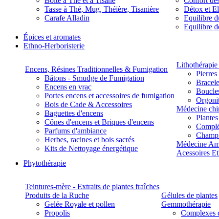
Boite à Thé et à Tisane
Confort des
Tasse à Thé, Mug, Théière, Tisanière
Détox et E
Carafe Alladin
Equilibre d
Equilibre 
Épices et aromates
Ethno-Herboristerie
Lithothérapie 
Encens, Résines Traditionnelles & Fumigation
Pierres
Bâtons - Smudge de Fumigation
Bracele
Encens en vrac
Boucles
Portes encens et accessoires de fumigation
Orgoni
Bois de Cade & Accessoires
Médecine chi
Baguettes d'encens
Plante
Cônes d'encens et Briques d'encens
Complé
Parfums d'ambiance
Champ
Herbes, racines et bois sacrés
Médecine Am
Kits de Nettoyage énergétique
Acessoires E
Phytothérapie
Teintures-mère - Extraits de plantes fraîches
Produits de la Ruche
Gélules de plantes
Gelée Royale et pollen
Gemmothérapie
Propolis
Complexes 