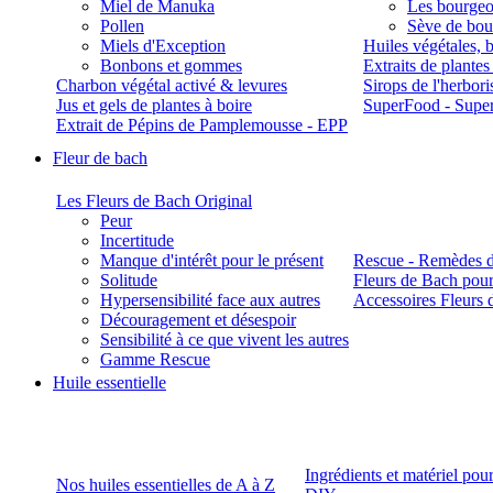
Miel de Manuka
Les bourgeo
Pollen
Sève de boul
Miels d'Exception
Huiles végétales, 
Bonbons et gommes
Extraits de plante
Charbon végétal activé & levures
Sirops de l'herbori
Jus et gels de plantes à boire
SuperFood - Supe
Extrait de Pépins de Pamplemousse - EPP
Fleur de bach
Les Fleurs de Bach Original
Peur
Incertitude
Manque d'intérêt pour le présent
Rescue - Remèdes d
Solitude
Fleurs de Bach pour
Hypersensibilité face aux autres
Accessoires Fleurs 
Découragement et désespoir
Sensibilité à ce que vivent les autres
Gamme Rescue
Huile essentielle
Ingrédients et matériel pou
Nos huiles essentielles de A à Z