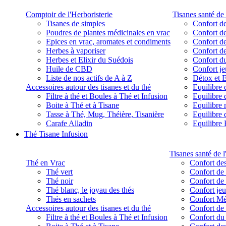
Comptoir de l'Herboristerie
Tisanes santé de 
Tisanes de simples
Confort de
Poudres de plantes médicinales en vrac
Confort de
Epices en vrac, aromates et condiments
Confort de
Herbes à vaporiser
Confort de
Herbes et Elixir du Suédois
Confort d
Huile de CBD
Confort j
Liste de nos actifs de A à Z
Détox et E
Accessoires autour des tisanes et du thé
Equilibre 
Filtre à thé et Boules à Thé et Infusion
Equilibre 
Boite à Thé et à Tisane
Equilibre
Tasse à Thé, Mug, Théière, Tisanière
Equilibre 
Carafe Alladin
Equilibre P
Thé Tisane Infusion
Tisanes santé de l
Thé en Vrac
Confort des
Thé vert
Confort de 
Thé noir
Confort de 
Thé blanc, le joyau des thés
Confort je
Thés en sachets
Confort M
Accessoires autour des tisanes et du thé
Confort de 
Filtre à thé et Boules à Thé et Infusion
Confort du