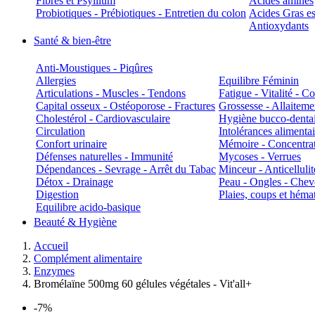
Fibres et Psyllium
Acides aminés
Probiotiques - Prébiotiques - Entretien du colon
Acides Gras es
Antioxydants
Santé & bien-être
Anti-Moustiques - Piqûres
Allergies
Equilibre Féminin
Articulations - Muscles - Tendons
Fatigue - Vitalité - 
Capital osseux - Ostéoporose - Fractures
Grossesse - Allaiteme
Cholestérol - Cardiovasculaire
Hygiène bucco-denta
Circulation
Intolérances alimentai
Confort urinaire
Mémoire - Concentrat
Défenses naturelles - Immunité
Mycoses - Verrues
Dépendances - Sevrage - Arrêt du Tabac
Minceur - Anticellulit
Détox - Drainage
Peau - Ongles - Che
Digestion
Plaies, coups et hém
Equilibre acido-basique
Beauté & Hygiène
Accueil
Complément alimentaire
Enzymes
Bromélaïne 500mg 60 gélules végétales - Vit'all+
-7%