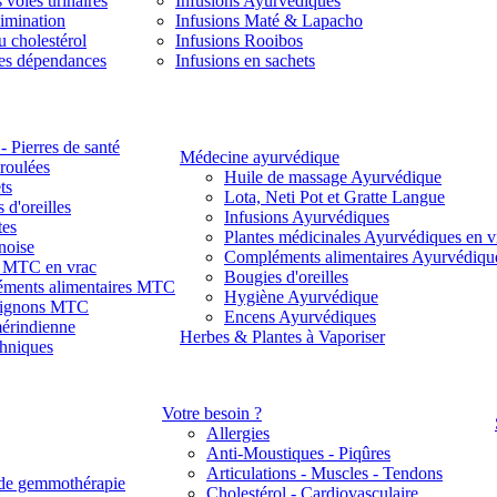
 voies urinaires
Infusions Ayurvédiques
limination
Infusions Maté & Lapacho
u cholestérol
Infusions Rooibos
des dépendances
Infusions en sachets
- Pierres de santé
Médecine ayurvédique
 roulées
Huile de massage Ayurvédique
ts
Lota, Neti Pot et Gratte Langue
 d'oreilles
Infusions Ayurvédiques
tes
Plantes médicinales Ayurvédiques en v
noise
Compléments alimentaires Ayurvédiqu
s MTC en vrac
Bougies d'oreilles
ments alimentaires MTC
Hygiène Ayurvédique
ignons MTC
Encens Ayurvédiques
érindienne
Herbes & Plantes à Vaporiser
thniques
Votre besoin ?
Allergies
Anti-Moustiques - Piqûres
Articulations - Muscles - Tendons
de gemmothérapie
Cholestérol - Cardiovasculaire