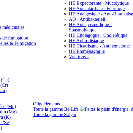
HE Expectorante - Mucolytique
HE Anticatarrhale - Fébrifuge
HE Analgésique - Anti-Rhumatis
ÄÖ - Antibakteriell
HE Antispasmodique -
s médicinales
Spasmolytique
HE Cholagogue - Cholérétique
s de fumigation
HE Aphrodisiaque
nelles & Fumigation
HE Cicatrisante - Antihématome
HE Emménagogue
Voir tous...
 (Ca)
(Cr)
(Cu)
Oligoéléments
se (Mn)
Toute la gamme Be-Life
ium (Mg)
Toute la gamme Solgar
um (K)
m (Se)
n)