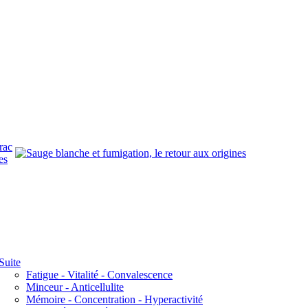
rac
es
Suite
Fatigue - Vitalité - Convalescence
Minceur - Anticellulite
Mémoire - Concentration - Hyperactivité