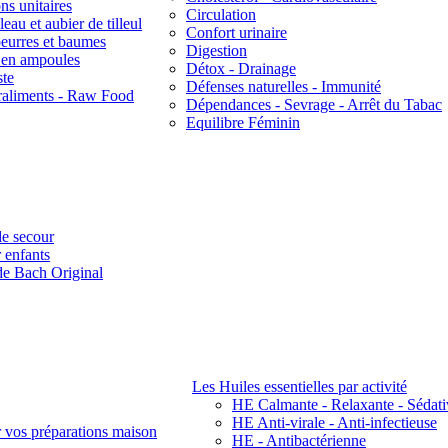
ns unitaires
Circulation
eau et aubier de tilleul
Confort urinaire
beurres et baumes
Digestion
s en ampoules
Détox - Drainage
ste
Défenses naturelles - Immunité
raliments - Raw Food
Dépendances - Sevrage - Arrêt du Tabac
Equilibre Féminin
e secour
 enfants
de Bach Original
Les Huiles essentielles par activité
HE Calmante - Relaxante - Sédati
HE Anti-virale - Anti-infectieuse
r vos préparations maison
HE - Antibactérienne