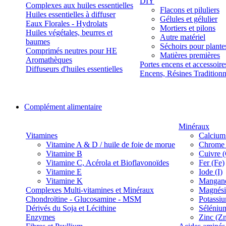
DIY
Complexes aux huiles essentielles
Flacons et piluliers
Huiles essentielles à diffuser
Gélules et gélulier
Eaux Florales - Hydrolats
Mortiers et pilons
Huiles végétales, beurres et
Autre matériel
baumes
Séchoirs pour plante
Comprimés neutres pour HE
Matières premières
Aromathèques
Portes encens et accessoire
Diffuseurs d'huiles essentielles
Encens, Résines Tradition
Complément alimentaire
Minéraux
Vitamines
Calcium
Vitamine A & D / huile de foie de morue
Chrome 
Vitamine B
Cuivre 
Vitamine C, Acérola et Bioflavonoïdes
Fer (Fe)
Vitamine E
Iode (I)
Vitamine K
Manganè
Complexes Multi-vitamines et Minéraux
Magnés
Chondroïtine - Glucosamine - MSM
Potassi
Dérivés du Soja et Lécithine
Séléniu
Enzymes
Zinc (Z