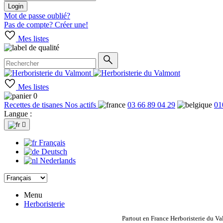
Login
Mot de passe oublié?
Pas de compte? Créer une!
Mes listes
Mes listes
0
Recettes de tisanes
Nos actifs
03 66 89 04 29
01
Langue :

Français
Deutsch
Nederlands
Menu
Herboristerie
Partout en France Herboristerie du Va