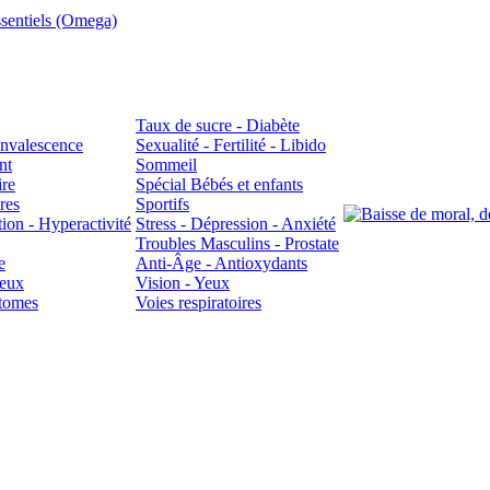
sentiels (Omega)
Taux de sucre - Diabète
Convalescence
Sexualité - Fertilité - Libido
nt
Sommeil
ire
Spécial Bébés et enfants
res
Sportifs
ion - Hyperactivité
Stress - Dépression - Anxiété
Troubles Masculins - Prostate
e
Anti-Âge - Antioxydants
veux
Vision - Yeux
atomes
Voies respiratoires