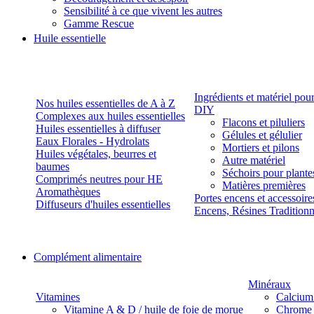
Sensibilité à ce que vivent les autres
Gamme Rescue
Huile essentielle
Ingrédients et matériel pou
Nos huiles essentielles de A à Z
DIY
Complexes aux huiles essentielles
Flacons et piluliers
Huiles essentielles à diffuser
Gélules et gélulier
Eaux Florales - Hydrolats
Mortiers et pilons
Huiles végétales, beurres et
Autre matériel
baumes
Séchoirs pour plante
Comprimés neutres pour HE
Matières premières
Aromathèques
Portes encens et accessoire
Diffuseurs d'huiles essentielles
Encens, Résines Tradition
Complément alimentaire
Minéraux
Vitamines
Calcium
Vitamine A & D / huile de foie de morue
Chrome 