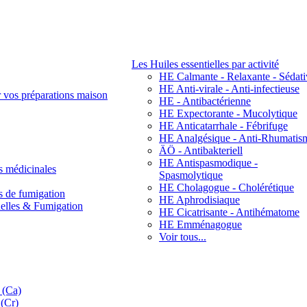
Les Huiles essentielles par activité
HE Calmante - Relaxante - Sédati
HE Anti-virale - Anti-infectieuse
r vos préparations maison
HE - Antibactérienne
HE Expectorante - Mucolytique
HE Anticatarrhale - Fébrifuge
HE Analgésique - Anti-Rhumatis
ÄÖ - Antibakteriell
HE Antispasmodique -
s médicinales
Spasmolytique
HE Cholagogue - Cholérétique
s de fumigation
HE Aphrodisiaque
nelles & Fumigation
HE Cicatrisante - Antihématome
HE Emménagogue
Voir tous...
 (Ca)
(Cr)