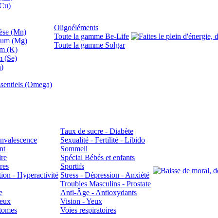
(Cu)
Oligoéléments
se (Mn)
Toute la gamme Be-Life
ium (Mg)
Toute la gamme Solgar
um (K)
m (Se)
n)
sentiels (Omega)
Taux de sucre - Diabète
Convalescence
Sexualité - Fertilité - Libido
nt
Sommeil
ire
Spécial Bébés et enfants
res
Sportifs
ion - Hyperactivité
Stress - Dépression - Anxiété
Troubles Masculins - Prostate
e
Anti-Âge - Antioxydants
veux
Vision - Yeux
atomes
Voies respiratoires