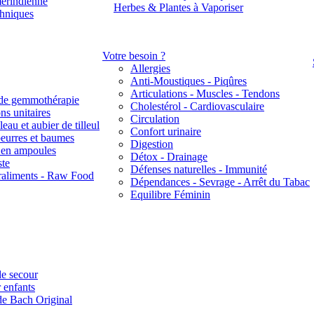
érindienne
Herbes & Plantes à Vaporiser
thniques
Votre besoin ?
Allergies
Anti-Moustiques - Piqûres
Articulations - Muscles - Tendons
de gemmothérapie
Cholestérol - Cardiovasculaire
ns unitaires
Circulation
eau et aubier de tilleul
Confort urinaire
beurres et baumes
Digestion
s en ampoules
Détox - Drainage
ste
Défenses naturelles - Immunité
raliments - Raw Food
Dépendances - Sevrage - Arrêt du Tabac
Equilibre Féminin
e secour
 enfants
de Bach Original