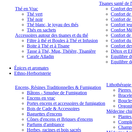
Tisanes santé de l
Thé en Vrac
Confort des
Thé vert
Confort de 
Thé noir
Confort de 
Thé blanc, le joyau des thés
Confort je
Thés en sachets
Confort M
Accessoires autour des tisanes et du thé
Confort de 
Filtre à thé et Boules à Thé et Infusion
Confort du
Boite à Thé et à Tisane
Confort des
Tasse à Thé, Mug, Théière, Tisanière
Détox et E
Carafe Alladin
Equilibre d
Equilibre 
Épices et aromates
Ethno-Herboristerie
Lithothérapie 
Encens, Résines Traditionnelles & Fumigation
Pierres
Bâtons - Smudge de Fumigation
Bracele
Encens en vrac
Boucles
Portes encens et accessoires de fumigation
Orgoni
Bois de Cade & Accessoires
Médecine chi
Baguettes d'encens
Plante
Cônes d'encens et Briques d'encens
Complé
Parfums d'ambiance
Champ
Herbes, racines et bois sacrés