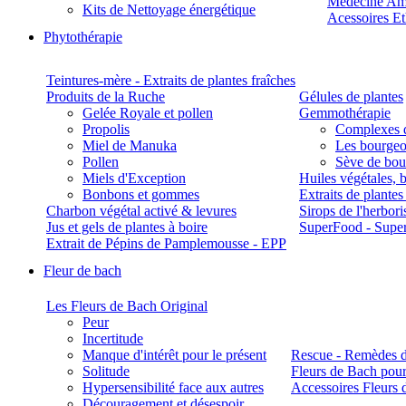
Médecine Am
Kits de Nettoyage énergétique
Acessoires E
Phytothérapie
Teintures-mère - Extraits de plantes fraîches
Produits de la Ruche
Gélules de plantes
Gelée Royale et pollen
Gemmothérapie
Propolis
Complexes 
Miel de Manuka
Les bourgeo
Pollen
Sève de boul
Miels d'Exception
Huiles végétales, 
Bonbons et gommes
Extraits de plante
Charbon végétal activé & levures
Sirops de l'herbori
Jus et gels de plantes à boire
SuperFood - Supe
Extrait de Pépins de Pamplemousse - EPP
Fleur de bach
Les Fleurs de Bach Original
Peur
Incertitude
Manque d'intérêt pour le présent
Rescue - Remèdes d
Solitude
Fleurs de Bach pour
Hypersensibilité face aux autres
Accessoires Fleurs 
Découragement et désespoir