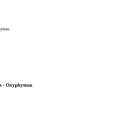
hyteau
es - Oxyphyteau