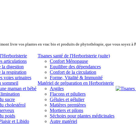
lmont livre vos plantes en vrac bio et produits de phytothérapie, que vous soyez à 
l'Herboristerie
Tisanes santé de l'Herboristerie (suite)
s articulations
Confort Ménopause
 la digestion
Equilibre des dépendances
 la respiration
Confort de la circulation
s voies urinaires
Forme, Vitalité & Immunité
u sommeil
Matériel de préparation en Herboristerie
eune maman et bébé
Argiles
limination
Flacons et piluliers
du sucre
Gélules et gélulier
du cholestérol
Matières premières
 nerveux
Mortiers et pilons
du poids
Séchoirs pour plantes médicinales
laisir et Libido
Autre matériel