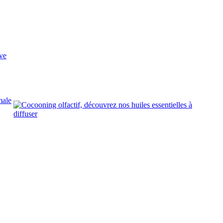
ve
male