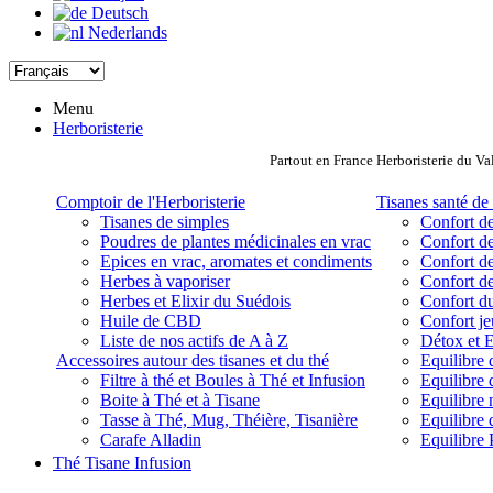
Deutsch
Nederlands
Menu
Herboristerie
Partout en France Herboristerie du Va
Comptoir de l'Herboristerie
Tisanes santé de 
Tisanes de simples
Confort de
Poudres de plantes médicinales en vrac
Confort de
Epices en vrac, aromates et condiments
Confort de
Herbes à vaporiser
Confort de
Herbes et Elixir du Suédois
Confort d
Huile de CBD
Confort j
Liste de nos actifs de A à Z
Détox et E
Accessoires autour des tisanes et du thé
Equilibre 
Filtre à thé et Boules à Thé et Infusion
Equilibre 
Boite à Thé et à Tisane
Equilibre
Tasse à Thé, Mug, Théière, Tisanière
Equilibre 
Carafe Alladin
Equilibre P
Thé Tisane Infusion