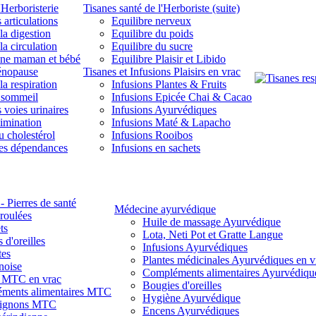
'Herboristerie
Tisanes santé de l'Herboriste (suite)
 articulations
Equilibre nerveux
la digestion
Equilibre du poids
la circulation
Equilibre du sucre
une maman et bébé
Equilibre Plaisir et Libido
énopause
Tisanes et Infusions Plaisirs en vrac
la respiration
Infusions Plantes & Fruits
 sommeil
Infusions Epicée Chai & Cacao
 voies urinaires
Infusions Ayurvédiques
limination
Infusions Maté & Lapacho
u cholestérol
Infusions Rooibos
des dépendances
Infusions en sachets
- Pierres de santé
Médecine ayurvédique
 roulées
Huile de massage Ayurvédique
ts
Lota, Neti Pot et Gratte Langue
 d'oreilles
Infusions Ayurvédiques
tes
Plantes médicinales Ayurvédiques en v
noise
Compléments alimentaires Ayurvédiqu
s MTC en vrac
Bougies d'oreilles
ments alimentaires MTC
Hygiène Ayurvédique
ignons MTC
Encens Ayurvédiques