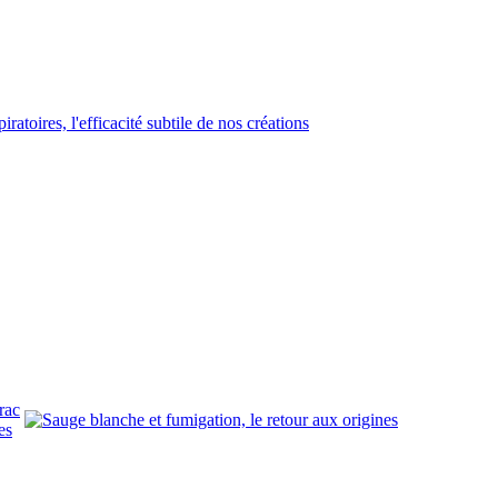
rac
es