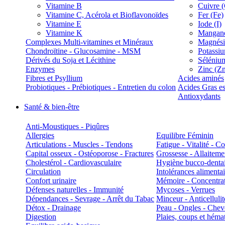
Vitamine B
Cuivre 
Vitamine C, Acérola et Bioflavonoïdes
Fer (Fe)
Vitamine E
Iode (I)
Vitamine K
Manganè
Complexes Multi-vitamines et Minéraux
Magnés
Chondroïtine - Glucosamine - MSM
Potassi
Dérivés du Soja et Lécithine
Séléniu
Enzymes
Zinc (Z
Fibres et Psyllium
Acides aminés
Probiotiques - Prébiotiques - Entretien du colon
Acides Gras es
Antioxydants
Santé & bien-être
Anti-Moustiques - Piqûres
Allergies
Equilibre Féminin
Articulations - Muscles - Tendons
Fatigue - Vitalité - 
Capital osseux - Ostéoporose - Fractures
Grossesse - Allaiteme
Cholestérol - Cardiovasculaire
Hygiène bucco-denta
Circulation
Intolérances alimentai
Confort urinaire
Mémoire - Concentrat
Défenses naturelles - Immunité
Mycoses - Verrues
Dépendances - Sevrage - Arrêt du Tabac
Minceur - Anticellulit
Détox - Drainage
Peau - Ongles - Che
Digestion
Plaies, coups et hém