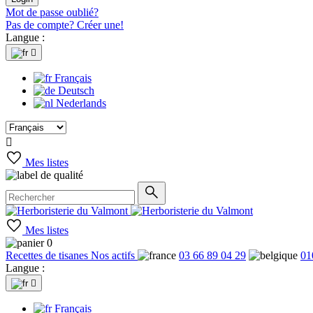
Mot de passe oublié?
Pas de compte? Créer une!
Langue :

Français
Deutsch
Nederlands

Mes listes
Mes listes
0
Recettes de tisanes
Nos actifs
03 66 89 04 29
01
Langue :

Français