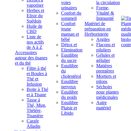
voies
la circulation
vaporiser
urinaires
Forme,
Herbes et
Confort du
Vitalité &
Elixir du
sommeil
Immunité
Suédois
Confort
Matériel de
Huile de
jeune
préparation en
CBD
maman et
Herboristerie
Liste de
bébé
Argiles
nos actifs
Détox et
Flacons et
de A à Z
Elimination
piluliers
Accessoires
Equilibre
Gélules et
autour des tisanes
du sucre
gélulier
et du thé
Equilibre
Matières
Filtre à thé
du
premières
et Boules à
cholestérol
Mortiers et
Thé et
Equilibre
pilons
Infusion
nerveux
Séchoirs
Boite à Thé
Equilibre
pour plantes
et à Tisane
du poids
médicinales
Tasse à
Equilibre
Autre
Thé, Mug,
Plaisir et
matériel
Théière,
Libido
Tisanière
Carafe
Alladin