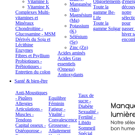
Vitamine E
Oligoéléments
Manganèse
Vitamine K
Toute la
(Mn)
Complexes Multi-
gamme Be-
Magnésium
vitamines et
Life
(Mg)
Minéraux
Toute la
Potassium
Chondroïtine -
gamme Solgar
(K)
Glucosamine - MSM
Sélénium
Dérivés du Soja et
(Se)
Lécithine
Zinc (Zn)
Enzymes
Acides aminés
Fibres et Psyllium
Acides Gras
Probiotiques -
essentiels
Prébiotiques -
(Omega)
Entretien du colon
Antioxydants
Santé & bien-être
Anti-Moustiques
Taux de
- Piqûres
Equilibre
sucre -
Allergies
Féminin
Diabète
Articulations -
Fatigue -
Sexualité -
Muscles -
Vitalité -
Fertilité -
Tendons
Convalescence
Libido
Capital osseux -
Grossesse -
Sommeil
Ostéoporose -
Allaitement
Spécial