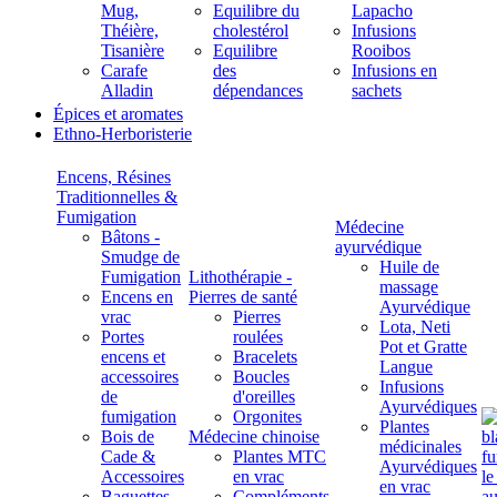
Mug,
Equilibre du
Lapacho
Théière,
cholestérol
Infusions
Tisanière
Equilibre
Rooibos
Carafe
des
Infusions en
Alladin
dépendances
sachets
Épices et aromates
Ethno-Herboristerie
Encens, Résines
Traditionnelles &
Fumigation
Médecine
Bâtons -
ayurvédique
Smudge de
Huile de
Fumigation
Lithothérapie -
massage
Encens en
Pierres de santé
Ayurvédique
vrac
Pierres
Lota, Neti
Portes
roulées
Pot et Gratte
encens et
Bracelets
Langue
accessoires
Boucles
Infusions
de
d'oreilles
Ayurvédiques
fumigation
Orgonites
Plantes
Bois de
Médecine chinoise
médicinales
Cade &
Plantes MTC
Ayurvédiques
Accessoires
en vrac
en vrac
Baguettes
Compléments