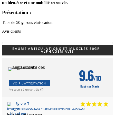
un bien-être et une mobilité retrouvée.
Présentation :
Tube de 50 gr sous étuis carton.
Avis clients
BAUME ARTICULATIONS ET MUSCLES 50GR -
ALPHAGEM AVIS
9.6
/10
VOIR L'ATTESTATION
Basé sur 5 avis
Avis soumis à un contrôle
Sylvie T.
Publié le 29/06/2026 à 11:21
(Date de commande : 08/06/2026)
Je l'ai envoyé à ma sœur