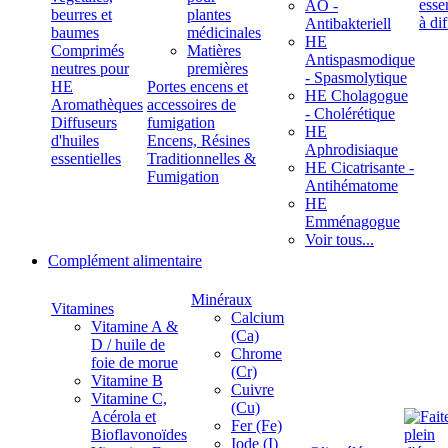
ÄÖ -
beurres et
plantes
Antibakteriell
baumes
médicinales
HE
Comprimés
Matières
Antispasmodique
neutres pour
premières
- Spasmolytique
HE
Portes encens et
HE Cholagogue
Aromathèques
accessoires de
- Cholérétique
Diffuseurs
fumigation
HE
d'huiles
Encens, Résines
Aphrodisiaque
essentielles
Traditionnelles &
HE Cicatrisante -
Fumigation
Antihématome
HE
Emménagogue
Voir tous...
Complément alimentaire
Minéraux
Vitamines
Calcium
Vitamine A &
(Ca)
D / huile de
Chrome
foie de morue
(Cr)
Vitamine B
Cuivre
Vitamine C,
(Cu)
Acérola et
Fer (Fe)
Bioflavonoïdes
Iode (I)