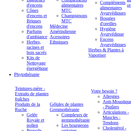
Compléments
d'encens
alimentaires
alimentaires
Cônes
MTC
Ayurvédiques
d'encens et
Champignons
Bougies
Briques
MTC
d'oreilles
d'encens
Médecine
Hygiène
Parfums
Amérindienne
Ayurvédique
d'ambiance
Acessoires
Encens
Herbes,
Ethniques
Ayurvédiques
racines et
Herbes & Plantes à
bois sacrés
Vaporiser
Kits de
Nettoyage
énergétique
Phytothérapie
Teintures-mère -
Votre besoin ?
Extraits de plantes
Allergies
fraîches
Anti-Moustiqu
Produits de la
Gélules de plantes
- Piqûres
Ruche
Gemmothérapie
Articulations -
Gelée
Complexes de
Muscles -
Royale et
gemmothérapie
Tendons
pollen
Les bourgeons
Cholestérol -
Propolis
unitaires