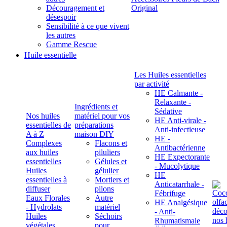
Découragement et
Original
désespoir
Sensibilité à ce que vivent
les autres
Gamme Rescue
Huile essentielle
Les Huiles essentielles
par activité
HE Calmante -
Relaxante -
Ingrédients et
Sédative
Nos huiles
matériel pour vos
HE Anti-virale -
essentielles de
préparations
Anti-infectieuse
A à Z
maison DIY
HE -
Complexes
Flacons et
Antibactérienne
aux huiles
piluliers
HE Expectorante
essentielles
Gélules et
- Mucolytique
Huiles
gélulier
HE
essentielles à
Mortiers et
Anticatarrhale -
diffuser
pilons
Fébrifuge
Eaux Florales
Autre
HE Analgésique
- Hydrolats
matériel
- Anti-
Huiles
Séchoirs
Rhumatismale
végétales,
pour