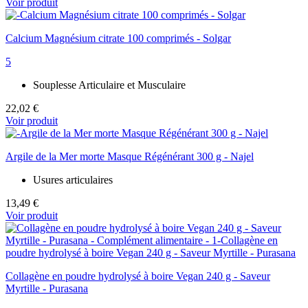
Voir produit
Calcium Magnésium citrate 100 comprimés - Solgar
5
Souplesse Articulaire et Musculaire
22,02 €
Voir produit
Argile de la Mer morte Masque Régénérant 300 g - Najel
Usures articulaires
13,49 €
Voir produit
Collagène en poudre hydrolysé à boire Vegan 240 g - Saveur
Myrtille - Purasana