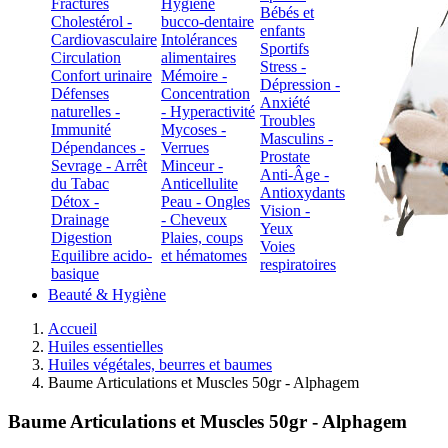
Fractures
Hygiène
Bébés et
Cholestérol -
bucco-dentaire
enfants
Cardiovasculaire
Intolérances
Sportifs
Circulation
alimentaires
Stress -
Confort urinaire
Mémoire -
Dépression -
Défenses
Concentration
Anxiété
naturelles -
- Hyperactivité
Troubles
Immunité
Mycoses -
Masculins -
Dépendances -
Verrues
Prostate
Sevrage - Arrêt
Minceur -
Anti-Âge -
du Tabac
Anticellulite
Antioxydants
Détox -
Peau - Ongles
Vision -
Drainage
- Cheveux
Yeux
Digestion
Plaies, coups
Voies
Equilibre acido-
et hématomes
respiratoires
basique
Beauté & Hygiène
Accueil
Huiles essentielles
Huiles végétales, beurres et baumes
Baume Articulations et Muscles 50gr - Alphagem
Baume Articulations et Muscles 50gr - Alphagem