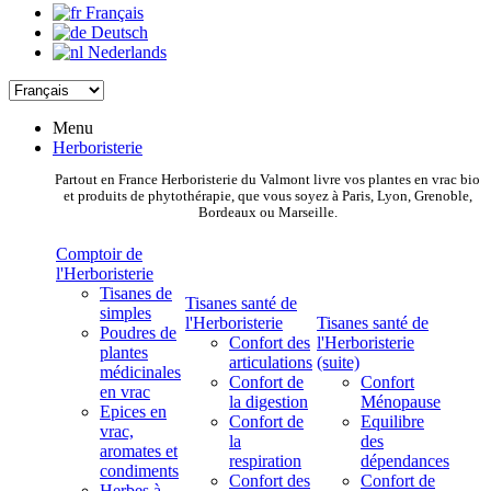
Français
Deutsch
Nederlands
Menu
Herboristerie
Partout en France Herboristerie du Valmont livre vos plantes en vrac bio
et produits de phytothérapie, que vous soyez à Paris, Lyon, Grenoble,
Bordeaux ou Marseille.
Comptoir de
l'Herboristerie
Tisanes de
Tisanes santé de
simples
l'Herboristerie
Tisanes santé de
Poudres de
Confort des
l'Herboristerie
plantes
articulations
(suite)
médicinales
Confort de
Confort
en vrac
la digestion
Ménopause
Epices en
Confort de
Equilibre
vrac,
la
des
aromates et
respiration
dépendances
condiments
Confort des
Confort de
Herbes à