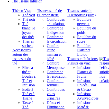
Thé Tisane Infusion
Thé en Vrac
Tisanes santé de
Tisanes santé de
Thé vert
l'Herboristerie
l'Herboriste (suite)
Thé noir
Confort des
Equilibre
Thé
articulations
nerveux
blanc, le
Confort de
Equilibre du
joyau
la digestion
poids
des thés
Confort de
Equilibre du
Thés en
la circulation
sucre
sachets
Confort
Equilibre
Accessoires
jeune
Plaisir et
autour des
maman et
Libido
tisanes et du
bébé
Tisanes et Infusions
thé
Confort
Plaisirs en vrac
Filtre à
Ménopause
Infusions
thé et
Confort de
Plantes &
Boules à
la respiration
Fruits
Thé et
Confort du
Infusions
Infusion
sommeil
Epicée Chai
Boite à
Confort des
& Cacao
Thé et à
voies
Infusions
Tisane
urinaires
Ayurvédiques
Tasse à
Détox et
Infusions
Thé,
Elimination
Maté &