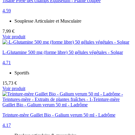
Tisane Prêle des champs Equisetum - Plante coupée
4.59
Souplesse Articulaire et Musculaire
7,99 €
Voir produit
L-Glutamine 500 mg (forme libre) 50 gélules végétales - Solgar
4.71
Sportifs
15,73 €
Voir produit
Teinture-mère Gaillet Bio - Galium verum 50 ml - Ladrôme
4.17