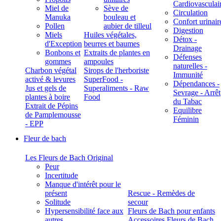
Cardiovasculai
Miel de
Sève de
Circulation
Manuka
bouleau et
Confort urinair
Pollen
aubier de tilleul
Digestion
Miels
Huiles végétales,
Détox -
d'Exception
beurres et baumes
Drainage
Bonbons et
Extraits de plantes en
Défenses
gommes
ampoules
naturelles -
Charbon végétal
Sirops de l'herboriste
Immunité
activé & levures
SuperFood -
Dépendances -
Jus et gels de
Superaliments - Raw
Sevrage - Arrêt
plantes à boire
Food
du Tabac
Extrait de Pépins
Equilibre
de Pamplemousse
Féminin
- EPP
Fleur de bach
Les Fleurs de Bach Original
Peur
Incertitude
Manque d'intérêt pour le
présent
Rescue - Remèdes de
Solitude
secour
Hypersensibilité face aux
Fleurs de Bach pour enfants
autres
Accessoires Fleurs de Bach