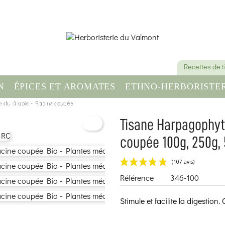
Recettes de 
N
ÉPICES ET AROMATES
ETHNO-HERBORISTER
e du Diable - Racine coupée
OMPLÉMENT ALIMENTAIRE
SANTÉ & BIEN-ÊT
Tisane Harpagophyt
coupée 100g, 250g,
Référence
346-100
Stimule et facilite la digestion.