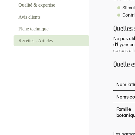
Qualité & expertise
Stimul
Contri
Avis clients
Quelles 
Fiche technique
Ne pas uti
Recettes - Articles
d'hypertens
calculs bili
Quelle e
Nom lati
Noms c
Famille
botaniq
Les harpag