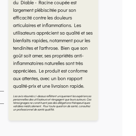
du Diable - Racine coupée est
largement plébiscitée pour son
efficacité contre les douleurs
articulaires et inflammations. Les
utilisateurs apprécient sa qualité et ses
bienfaits rapides, notamment pour les
tendinites et l'arthrose. Bien que son
goût soit amer, ses propriétés anti-
inflammatoires naturelles sont très
appréciées. Le produit est conforme
aux attentes, avec un bon rapport
qualité-prix et une livraison rapide.
Les avis résumés ci-dessus reflètent uniquement les expériences
personnelles des utilisateurs et n'engagent que leurs auteurs. Ces
témoignages ne constituent pas des allégations thérapeutiques
validées médicalement. Pour toute question de santé, consultez
un professionnel de santé qualifié.