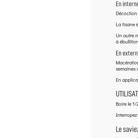
En intern
Décoction 5
La tisane é
Un autre m
à ébullition
En extern
Macération
semaines o
En applicat
UTILISAT
Boire le 1/
Interropez
Le savie