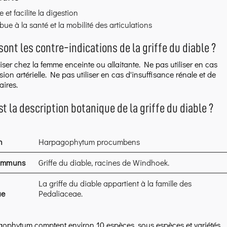
e et facilite la digestion
bue à la santé et la mobilité des articulations
sont les contre-indications de la griffe du diable ?
liser chez la femme enceinte ou allaitante. Ne pas utiliser en cas
ion artérielle. Ne pas utiliser en cas d'insuffisance rénale et de
aires.
st la description botanique de la griffe du diable ?
n
Harpagophytum procumbens
ommuns
Griffe du diable, racines de Windhoek.
La griffe du diable appartient à la famille des
ue
Pedaliaceae.
ophytum comptent environ 10 espèces, sous espèces et variétés.