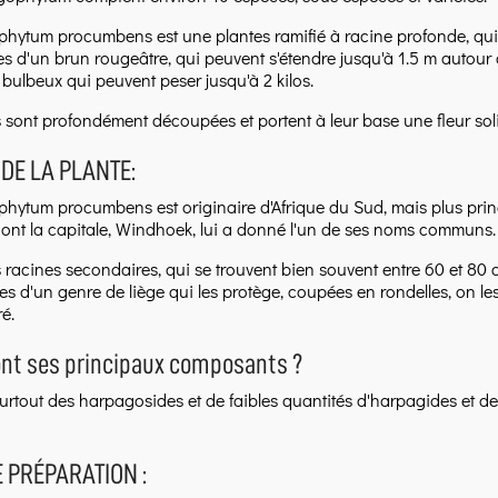
hytum procumbens est une plantes ramifié à racine profonde, qui p
s d'un brun rougeâtre, qui peuvent s'étendre jusqu'à 1.5 m autour d
 bulbeux qui peuvent peser jusqu'à 2 kilos.
es sont profondément découpées et portent à leur base une fleur sol
 DE LA PLANTE:
ytum procumbens est originaire d'Afrique du Sud, mais plus princip
ont la capitale, Windhoek, lui a donné l'un de ses noms communs.
s racines secondaires, qui se trouvent bien souvent entre 60 et 80 
s d'un genre de liège qui les protège, coupées en rondelles, on le
é.
ont ses principaux composants ?
surtout des harpagosides et de faibles quantités d'harpagides et d
 PRÉPARATION :