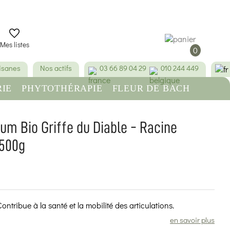
Mes listes
0
tisanes
Nos actifs
03 66 89 04 29
010 244 449
IE
PHYTOTHÉRAPIE
FLEUR DE BACH
RE
BEAUTÉ & HYGIÈNE
um Bio Griffe du Diable - Racine
 500g
(107 avis)
 Contribue à la santé et la mobilité des articulations.
en savoir plus