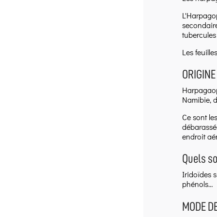
L'Harpagop
secondaire
tubercules
Les feuill
ORIGINE
Harpagaoph
Namibie, d
Ce sont le
débarassée
endroit aér
Quels s
Iridoïdes 
phénols…
MODE DE