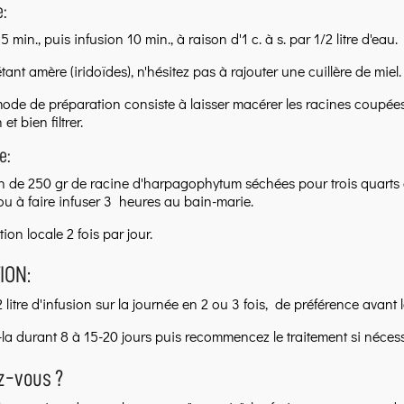
e:
 min., puis infusion 10 min., à raison d'1 c. à s. par 1/2 litre d'eau. F
tant amère (iridoïdes), n'hésitez pas à rajouter une cuillère de miel.
ode de préparation consiste à laisser macérer les racines coupées 
 et bien filtrer.
e:
 de 250 gr de racine d'harpagophytum séchées pour trois quarts de 
u à faire infuser 3 heures au bain-marie.
ion locale 2 fois par jour.
ION:
2 litre d'infusion sur la journée en 2 ou 3 fois, de préférence avant
-la durant 8 à 15-20 jours puis recommencez le traitement si nécess
z-vous ?