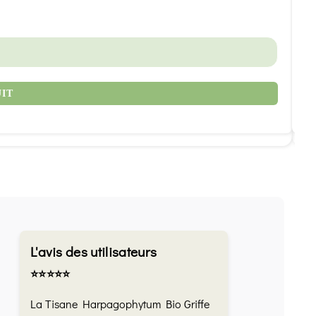
1
UIT
L'avis des utilisateurs
⭐️⭐️⭐️⭐️⭐️
La Tisane Harpagophytum Bio Griffe