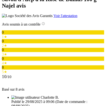
Najel avis
Voir l'attestation
Avis soumis à un contrôle
0
1★
0
2★
0
3★
0
4★
8
5★
10
/10
Basé sur 8 avis
Charlotte B.
Publié le 29/08/2025 à 09:06
(Date de commande :
08/08/2025)