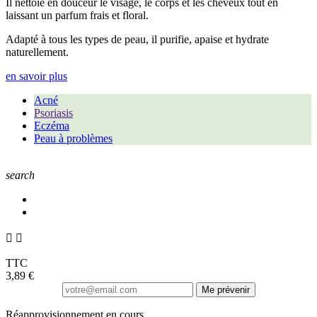
Il nettoie en douceur le visage, le corps et les cheveux tout en
laissant un parfum frais et floral.
Adapté à tous les types de peau, il purifie, apaise et hydrate
naturellement.
en savoir plus
Acné
Psoriasis
Eczéma
Peau à problèmes
search


TTC
3,89 €
Me prévenir
Réapprovisionnement en cours