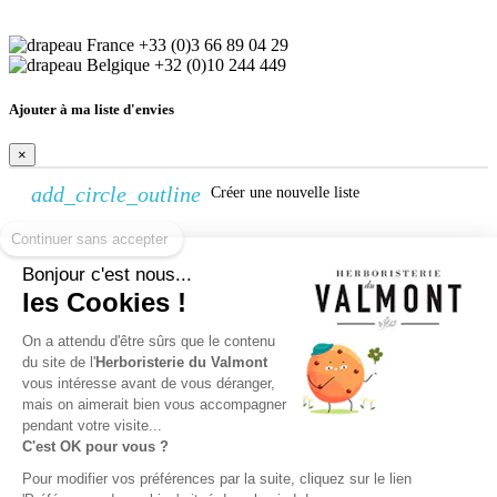
+33 (0)3 66 89 04 29
+32 (0)10 244 449
Ajouter à ma liste d'envies
×
add_circle_outline
Créer une nouvelle liste
Continuer sans accepter
Créer une liste d'envies
Bonjour c'est nous...
×
les Cookies !
Nom de la liste d'envies
On a attendu d'être sûrs que le contenu
Annuler
Créer une liste d'envies
du site de l'
Herboristerie du Valmont
vous intéresse avant de vous déranger,
Connexion
mais on aimerait bien vous accompagner
pendant votre visite...
×
C'est OK pour vous ?
Vous devez être connecté pour ajouter des produits à votre liste
Pour modifier vos préférences par la suite, cliquez sur le lien
d'envies.