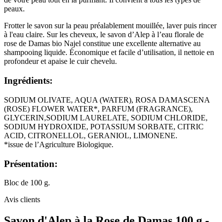
peaux.
Frotter le savon sur la peau préalablement mouillée, laver puis rincer
à l'eau claire. Sur les cheveux, le savon d’Alep à l’eau florale de
rose de Damas bio Najel constitue une excellente alternative au
shampooing liquide. Économique et facile d’utilisation, il nettoie en
profondeur et apaise le cuir chevelu.
Ingrédients:
SODIUM OLIVATE, AQUA (WATER), ROSA DAMASCENA
(ROSE) FLOWER WATER*, PARFUM (FRAGRANCE),
GLYCERIN,SODIUM LAURELATE, SODIUM CHLORIDE,
SODIUM HYDROXIDE, POTASSIUM SORBATE, CITRIC
ACID, CITRONELLOL, GERANIOL, LIMONENE.
*issue de l’Agriculture Biologique.
Présentation:
Bloc de 100 g.
Avis clients
Savon d'Alep à la Rose de Damas 100 g -