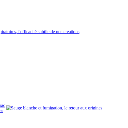
rac
es