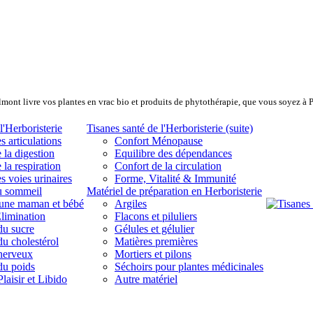
lmont livre vos plantes en vrac bio et produits de phytothérapie, que vous soyez à 
l'Herboristerie
Tisanes santé de l'Herboristerie (suite)
s articulations
Confort Ménopause
 la digestion
Equilibre des dépendances
 la respiration
Confort de la circulation
s voies urinaires
Forme, Vitalité & Immunité
u sommeil
Matériel de préparation en Herboristerie
eune maman et bébé
Argiles
limination
Flacons et piluliers
du sucre
Gélules et gélulier
du cholestérol
Matières premières
 nerveux
Mortiers et pilons
du poids
Séchoirs pour plantes médicinales
laisir et Libido
Autre matériel