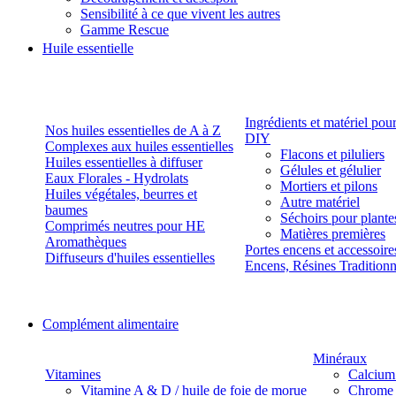
Sensibilité à ce que vivent les autres
Gamme Rescue
Huile essentielle
Ingrédients et matériel pou
Nos huiles essentielles de A à Z
DIY
Complexes aux huiles essentielles
Flacons et piluliers
Huiles essentielles à diffuser
Gélules et gélulier
Eaux Florales - Hydrolats
Mortiers et pilons
Huiles végétales, beurres et
Autre matériel
baumes
Séchoirs pour plante
Comprimés neutres pour HE
Matières premières
Aromathèques
Portes encens et accessoire
Diffuseurs d'huiles essentielles
Encens, Résines Tradition
Complément alimentaire
Minéraux
Vitamines
Calcium
Vitamine A & D / huile de foie de morue
Chrome 