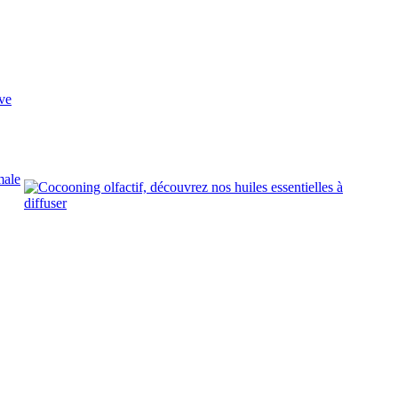
ve
male