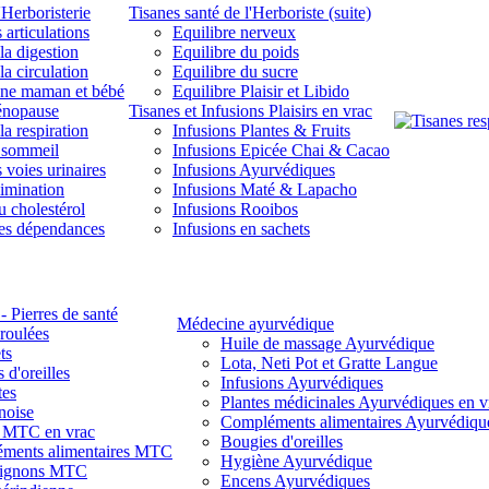
'Herboristerie
Tisanes santé de l'Herboriste (suite)
 articulations
Equilibre nerveux
la digestion
Equilibre du poids
la circulation
Equilibre du sucre
une maman et bébé
Equilibre Plaisir et Libido
énopause
Tisanes et Infusions Plaisirs en vrac
la respiration
Infusions Plantes & Fruits
 sommeil
Infusions Epicée Chai & Cacao
 voies urinaires
Infusions Ayurvédiques
limination
Infusions Maté & Lapacho
u cholestérol
Infusions Rooibos
des dépendances
Infusions en sachets
- Pierres de santé
Médecine ayurvédique
 roulées
Huile de massage Ayurvédique
ts
Lota, Neti Pot et Gratte Langue
 d'oreilles
Infusions Ayurvédiques
tes
Plantes médicinales Ayurvédiques en v
noise
Compléments alimentaires Ayurvédiqu
s MTC en vrac
Bougies d'oreilles
ments alimentaires MTC
Hygiène Ayurvédique
ignons MTC
Encens Ayurvédiques