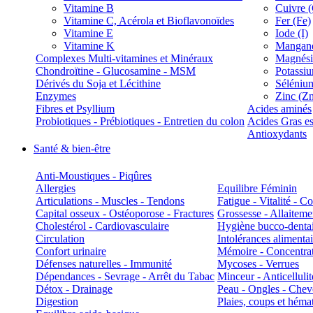
Vitamine B
Cuivre 
Vitamine C, Acérola et Bioflavonoïdes
Fer (Fe)
Vitamine E
Iode (I)
Vitamine K
Manganè
Complexes Multi-vitamines et Minéraux
Magnés
Chondroïtine - Glucosamine - MSM
Potassi
Dérivés du Soja et Lécithine
Séléniu
Enzymes
Zinc (Z
Fibres et Psyllium
Acides aminés
Probiotiques - Prébiotiques - Entretien du colon
Acides Gras es
Antioxydants
Santé & bien-être
Anti-Moustiques - Piqûres
Allergies
Equilibre Féminin
Articulations - Muscles - Tendons
Fatigue - Vitalité - 
Capital osseux - Ostéoporose - Fractures
Grossesse - Allaiteme
Cholestérol - Cardiovasculaire
Hygiène bucco-denta
Circulation
Intolérances alimentai
Confort urinaire
Mémoire - Concentrat
Défenses naturelles - Immunité
Mycoses - Verrues
Dépendances - Sevrage - Arrêt du Tabac
Minceur - Anticellulit
Détox - Drainage
Peau - Ongles - Che
Digestion
Plaies, coups et hém