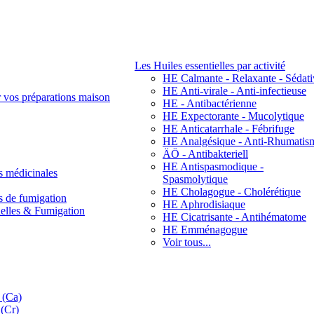
Les Huiles essentielles par activité
HE Calmante - Relaxante - Sédati
HE Anti-virale - Anti-infectieuse
r vos préparations maison
HE - Antibactérienne
HE Expectorante - Mucolytique
HE Anticatarrhale - Fébrifuge
HE Analgésique - Anti-Rhumatis
ÄÖ - Antibakteriell
HE Antispasmodique -
s médicinales
Spasmolytique
HE Cholagogue - Cholérétique
s de fumigation
HE Aphrodisiaque
nelles & Fumigation
HE Cicatrisante - Antihématome
HE Emménagogue
Voir tous...
 (Ca)
(Cr)