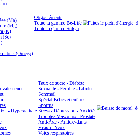
(Cu)
Oligoéléments
se (Mn)
Toute la gamme Be-Life
ium (Mg)
Toute la gamme Solgar
um (K)
m (Se)
n)
sentiels (Omega)
Taux de sucre - Diabète
Convalescence
Sexualité - Fertilité - Libido
nt
Sommeil
ire
Spécial Bébés et enfants
res
Sportifs
ion - Hyperactivité
Stress - Dépression - Anxiété
Troubles Masculins - Prostate
e
Anti-Âge - Antioxydants
veux
Vision - Yeux
atomes
Voies respiratoires