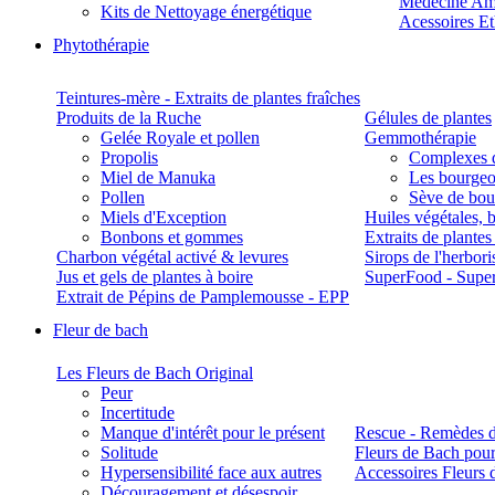
Médecine Am
Kits de Nettoyage énergétique
Acessoires E
Phytothérapie
Teintures-mère - Extraits de plantes fraîches
Produits de la Ruche
Gélules de plantes
Gelée Royale et pollen
Gemmothérapie
Propolis
Complexes 
Miel de Manuka
Les bourgeo
Pollen
Sève de boul
Miels d'Exception
Huiles végétales, 
Bonbons et gommes
Extraits de plante
Charbon végétal activé & levures
Sirops de l'herbori
Jus et gels de plantes à boire
SuperFood - Supe
Extrait de Pépins de Pamplemousse - EPP
Fleur de bach
Les Fleurs de Bach Original
Peur
Incertitude
Manque d'intérêt pour le présent
Rescue - Remèdes d
Solitude
Fleurs de Bach pour
Hypersensibilité face aux autres
Accessoires Fleurs 
Découragement et désespoir