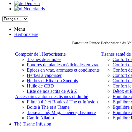
Deutsch
Nederlands
Menu
Herboristerie
Partout en France Herboristerie du Va
Comptoir de l'Herboristerie
Tisanes santé de 
Tisanes de simples
Confort de
Poudres de plantes médicinales en vrac
Confort de
Epices en vrac, aromates et condiments
Confort de
Herbes à vaporiser
Confort de
Herbes et Elixir du Suédois
Confort d
Huile de CBD
Confort j
Liste de nos actifs de A à Z
Détox et E
Accessoires autour des tisanes et du thé
Equilibre 
Filtre à thé et Boules à Thé et Infusion
Equilibre 
Boite à Thé et à Tisane
Equilibre
Tasse à Thé, Mug, Théière, Tisanière
Equilibre 
Carafe Alladin
Equilibre P
Thé Tisane Infusion