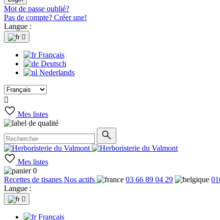
Mot de passe oublié?
Pas de compte? Créer une!
Langue :

Français
Deutsch
Nederlands

Mes listes
Mes listes
0
Recettes de tisanes
Nos actifs
03 66 89 04 29
01
Langue :

Français