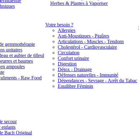
érindienne
Herbes & Plantes à Vaporiser
thniques
Votre besoin ?
Allergies
Anti-Moustiques - Piqûres
Articulations - Muscles - Tendons
de gemmothérapie
Cholestérol - Cardiovasculaire
ns unitaires
Circulation
eau et aubier de tilleul
Confort urinaire
beurres et baumes
Digestion
s en ampoules
Détox - Drainage
ste
Défenses naturelles - Immunité
raliments - Raw Food
Dépendances - Sevrage - Arrêt du Tabac
Equilibre Féminin
e secour
 enfants
de Bach Original