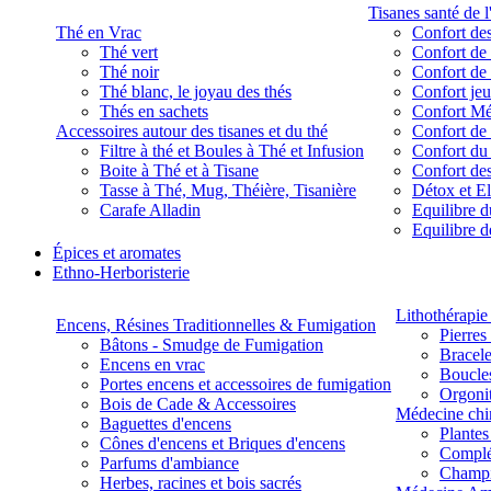
Tisanes santé de l
Thé en Vrac
Confort des
Thé vert
Confort de 
Thé noir
Confort de 
Thé blanc, le joyau des thés
Confort je
Thés en sachets
Confort M
Accessoires autour des tisanes et du thé
Confort de 
Filtre à thé et Boules à Thé et Infusion
Confort du
Boite à Thé et à Tisane
Confort des
Tasse à Thé, Mug, Théière, Tisanière
Détox et E
Carafe Alladin
Equilibre d
Equilibre 
Épices et aromates
Ethno-Herboristerie
Lithothérapie 
Encens, Résines Traditionnelles & Fumigation
Pierres
Bâtons - Smudge de Fumigation
Bracele
Encens en vrac
Boucles
Portes encens et accessoires de fumigation
Orgoni
Bois de Cade & Accessoires
Médecine chi
Baguettes d'encens
Plante
Cônes d'encens et Briques d'encens
Complé
Parfums d'ambiance
Champ
Herbes, racines et bois sacrés