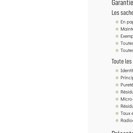
Garantie
Les sache
En pap
Mainte
Exempt
Toutes
Toutes
Toute les
Ident
Princi
Pureté
Résid
Micro
Résidu
Taux e
Radioa