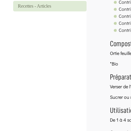
Contri
Recettes - Articles
Contri
Contr
Contr
Contr
Compost
Ortie feuill
*Bio
Préparat
Verser de 
Sucrer ou 
Utilisati
De 1 à 4 sa