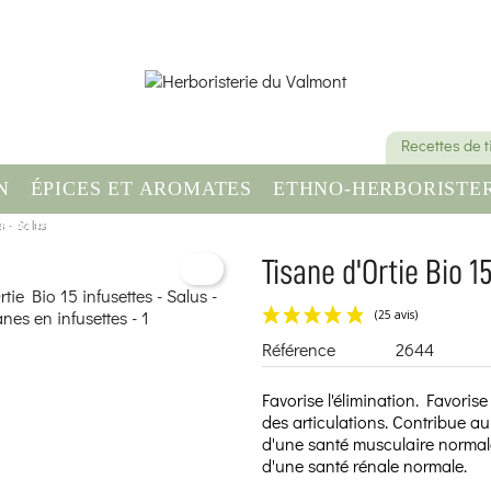
Recettes de 
N
ÉPICES ET AROMATES
ETHNO-HERBORISTER
s - Salus
OMPLÉMENT ALIMENTAIRE
SANTÉ & BIEN-ÊT
Tisane d'Ortie Bio 1
Référence
2644
Favorise l'élimination. Favorise
des articulations. Contribue au
d'une santé musculaire normal
d'une santé rénale normale.