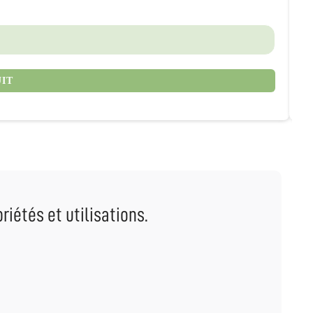
12
UIT
priétés et utilisations.