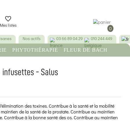
Mes listes
0
tisanes
Nos actifs
03 66 89 04 29
010 244 449
IE
PHYTOTHÉRAPIE
FLEUR DE BACH
RE
BEAUTÉ & HYGIÈNE
5 infusettes - Salus
(25 avis)
 l'élimination des toxines. Contribue à la santé et la mobilité
 maintien de la santé de la prostate. Contribue au maintien
e. Contribue à la bonne santé des os. Contribue au maintien