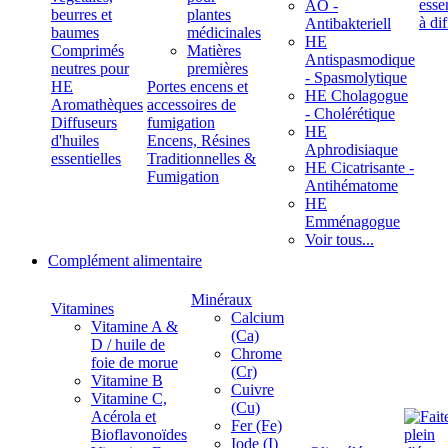
ÄÖ -
beurres et
plantes
Antibakteriell
baumes
médicinales
HE
Comprimés
Matières
Antispasmodique
neutres pour
premières
- Spasmolytique
HE
Portes encens et
HE Cholagogue
Aromathèques
accessoires de
- Cholérétique
Diffuseurs
fumigation
HE
d'huiles
Encens, Résines
Aphrodisiaque
essentielles
Traditionnelles &
HE Cicatrisante -
Fumigation
Antihématome
HE
Emménagogue
Voir tous...
Complément alimentaire
Minéraux
Vitamines
Calcium
Vitamine A &
(Ca)
D / huile de
Chrome
foie de morue
(Cr)
Vitamine B
Cuivre
Vitamine C,
(Cu)
Acérola et
Fer (Fe)
Bioflavonoïdes
Iode (I)