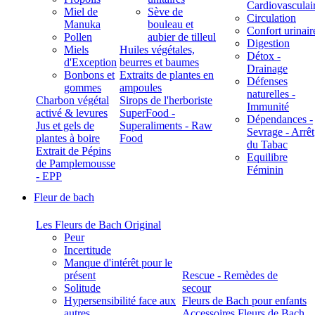
Cardiovasculai
Miel de
Sève de
Circulation
Manuka
bouleau et
Confort urinair
Pollen
aubier de tilleul
Digestion
Miels
Huiles végétales,
Détox -
d'Exception
beurres et baumes
Drainage
Bonbons et
Extraits de plantes en
Défenses
gommes
ampoules
naturelles -
Charbon végétal
Sirops de l'herboriste
Immunité
activé & levures
SuperFood -
Dépendances -
Jus et gels de
Superaliments - Raw
Sevrage - Arrêt
plantes à boire
Food
du Tabac
Extrait de Pépins
Equilibre
de Pamplemousse
Féminin
- EPP
Fleur de bach
Les Fleurs de Bach Original
Peur
Incertitude
Manque d'intérêt pour le
présent
Rescue - Remèdes de
Solitude
secour
Hypersensibilité face aux
Fleurs de Bach pour enfants
autres
Accessoires Fleurs de Bach