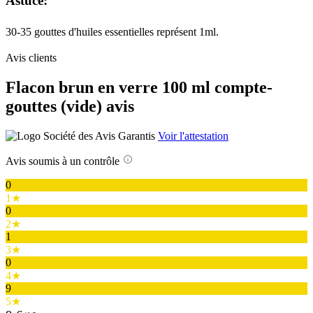
Astuce:
30-35 gouttes d'huiles essentielles représent 1ml.
Avis clients
Flacon brun en verre 100 ml compte-
gouttes (vide) avis
Voir l'attestation
Avis soumis à un contrôle
0
1★
0
2★
1
3★
0
4★
9
5★