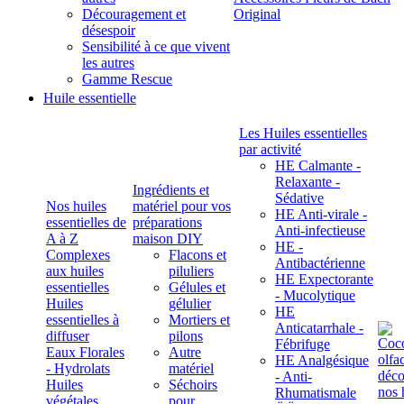
Découragement et
Original
désespoir
Sensibilité à ce que vivent
les autres
Gamme Rescue
Huile essentielle
Les Huiles essentielles
par activité
HE Calmante -
Relaxante -
Ingrédients et
Sédative
Nos huiles
matériel pour vos
HE Anti-virale -
essentielles de
préparations
Anti-infectieuse
A à Z
maison DIY
HE -
Complexes
Flacons et
Antibactérienne
aux huiles
piluliers
HE Expectorante
essentielles
Gélules et
- Mucolytique
Huiles
gélulier
HE
essentielles à
Mortiers et
Anticatarrhale -
diffuser
pilons
Fébrifuge
Eaux Florales
Autre
HE Analgésique
- Hydrolats
matériel
- Anti-
Huiles
Séchoirs
Rhumatismale
végétales,
pour