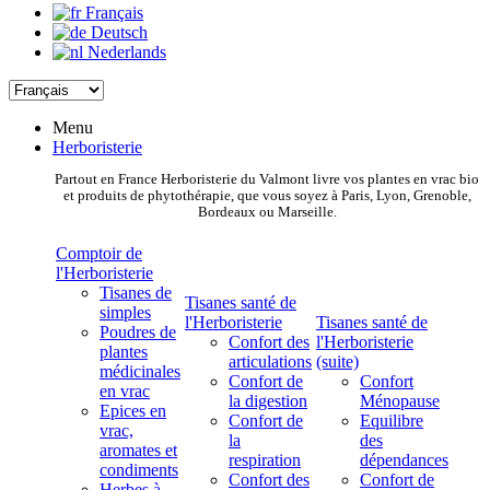
Français
Deutsch
Nederlands
Menu
Herboristerie
Partout en France Herboristerie du Valmont livre vos plantes en vrac bio
et produits de phytothérapie, que vous soyez à Paris, Lyon, Grenoble,
Bordeaux ou Marseille.
Comptoir de
l'Herboristerie
Tisanes de
Tisanes santé de
simples
l'Herboristerie
Tisanes santé de
Poudres de
Confort des
l'Herboristerie
plantes
articulations
(suite)
médicinales
Confort de
Confort
en vrac
la digestion
Ménopause
Epices en
Confort de
Equilibre
vrac,
la
des
aromates et
respiration
dépendances
condiments
Confort des
Confort de
Herbes à