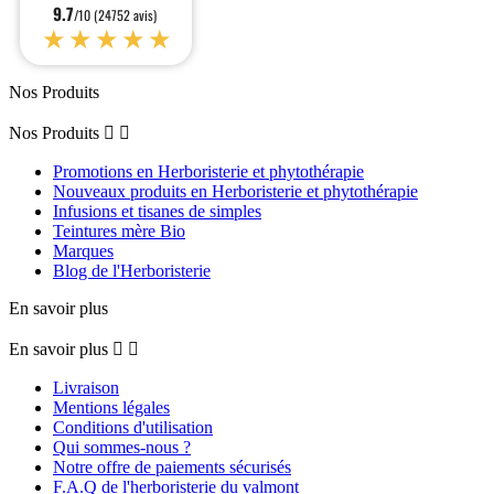
9.7
/10 (24752 avis)
★★★★★
Nos Produits
Nos Produits


Promotions en Herboristerie et phytothérapie
Nouveaux produits en Herboristerie et phytothérapie
Infusions et tisanes de simples
Teintures mère Bio
Marques
Blog de l'Herboristerie
En savoir plus
En savoir plus


Livraison
Mentions légales
Conditions d'utilisation
Qui sommes-nous ?
Notre offre de paiements sécurisés
F.A.Q de l'herboristerie du valmont