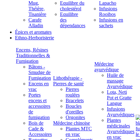
Mug,
Equilibre du
Lapacho
Théière,
cholestérol
Infusions
Tisanière
Equilibre
Rooibos
Carafe
des
Infusions en
Alladin
dépendances
sachets
Épices et aromates
Ethno-Herboristerie
Encens, Résines
Traditionnelles &
Fumigation
Médecine
Bâtons -
ayurvédique
Smudge de
Huile de
Fumigation
Lithothérapie -
massage
Encens en
Pierres de santé
Ayurvédique
vrac
Pierres
Lota, Neti
Portes
roulées
Pot et Gratte
encens et
Bracelets
Langue
accessoires
Boucles
Infusions
de
d'oreilles
Ayurvédiques
fumigation
Orgonites
Plantes
Bois de
Médecine chinoise
médicinales
Cade &
Plantes MTC
Ayurvédiques
Accessoires
en vrac
en vrac
Baguettes
Compléments