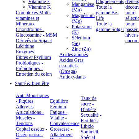
Vitamine E
Oligoéléments
Manganèse
Vitamine K
Toute la
(Mn)
Complexes Multi-
gamme Be-
Magnésium
vitamines et
Life
(Mg)
Minéraux
Toute la
Potassium
Chondroïtine -
gamme Solgar
(K)
Glucosamine - MSM
Sélénium
Dérivés du Soja et
(Se)
Lécithine
Zinc (Zn)
Enzymes
Acides aminés
Fibres et Psyllium
Acides Gras
Probiotiques -
essentiels
Prébiotiques -
(Omega)
Entretien du colon
Antioxydants
Santé & bien-être
Anti-Moustiques
Taux de
- Piqûres
Equilibre
sucre -
Allergies
Féminin
Diabète
Articulations -
Fatigue -
Sexualité -
Muscles -
Vitalité -
Fertilité -
Tendons
Convalescence
Libido
Capital osseux -
Grossesse -
Sommeil
Ostéoporose -
Allaitement
Spécial