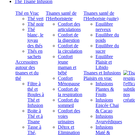
Thé Tisane Infusion
Thé en Vrac
Tisanes santé de
Tisanes santé de
Thé vert
l'Herboristerie
l'Herboriste (suite)
Thé noir
Confort des
Equilibre
Thé
articulations
nerveux
blanc, le
Confort de
Equilibre du
joyau
la digestion
poids
des thés
Confort de
Equilibre du
Thés en
la circulation
sucre
sachets
Confort
Equilibre
Accessoires
jeune
Plaisir et
autour des
maman et
Libido
tisanes et du
bébé
Tisanes et Infusions
thé
Confort
Plaisirs en vrac
Filtre à
Ménopause
Infusions
thé et
Confort de
Plantes &
Boules à
la respiration
Fruits
Thé et
Confort du
Infusions
Infusion
sommeil
Epicée Chai
Boite à
Confort des
& Cacao
Thé et à
voies
Infusions
Tisane
urinaires
Ayurvédiques
Tasse à
Détox et
Infusions
Thé,
Elimination
Maté &