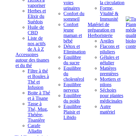
voies
la circulation
vaporiser
urinaires
Forme,
Herbes et
Confort du
Vitalité &
Elixir du
sommeil
Immunité
Suédois
Confort
Matériel de
Huile de
jeune
préparation en
CBD
maman et
Herboristerie
Liste de
bébé
Argiles
nos actifs
Détox et
Flacons et
de A à Z
Elimination
piluliers
Accessoires
Equilibre
Gélules et
autour des tisanes
du sucre
gélulier
et du thé
Equilibre
Matières
Filtre à thé
du
premières
et Boules à
cholestérol
Mortiers et
Thé et
Equilibre
pilons
Infusion
nerveux
Séchoirs
Boite à Thé
Equilibre
pour plantes
et à Tisane
du poids
médicinales
Tasse à
Equilibre
Autre
Thé, Mug,
Plaisir et
matériel
Théière,
Libido
Tisanière
Carafe
Alladin