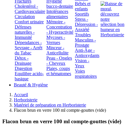
Fractures
Hygiène
Bébés et
Cholestérol -
bucco-dentaire
enfants
Cardiovasculaire
Intolérances
Sportifs
Circulation
alimentaires
Stress -
Confort urinaire
Mémoire -
Dépression -
Défenses
Concentration
Anxiété
naturelles -
- Hyperactivité
Troubles
Immunité
Mycoses -
Masculins -
Dépendances -
Verrues
Prostate
Sevrage - Arrêt
Minceur -
Anti-Âge -
du Tabac
Anticellulite
Antioxydants
Détox -
Peau - Ongles
Vision -
Drainage
- Cheveux
Yeux
Digestion
Plaies, coups
Voies
Equilibre acido-
et hématomes
respiratoires
basique
Beauté & Hygiène
Accueil
Herboristerie
Matériel de préparation en Herboristerie
Flacon brun en verre 100 ml compte-gouttes (vide)
Flacon brun en verre 100 ml compte-gouttes (vide)