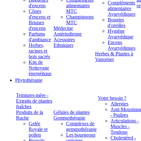
Compléments
d'encens
alimentaires
alimentaires
Cônes
MTC
Ayurvédiques
d'encens et
Champignons
Bougies
Briques
MTC
d'oreilles
d'encens
Médecine
Hygiène
Parfums
Amérindienne
Ayurvédique
d'ambiance
Acessoires
Encens
Herbes,
Ethniques
Ayurvédiques
racines et
Herbes & Plantes à
bois sacrés
Vaporiser
Kits de
Nettoyage
énergétique
Phytothérapie
Teintures-mère -
Votre besoin ?
Extraits de plantes
Allergies
fraîches
Anti-Moustiqu
Produits de la
Gélules de plantes
- Piqûres
Ruche
Gemmothérapie
Articulations -
Gelée
Complexes de
Muscles -
Royale et
gemmothérapie
Tendons
pollen
Les bourgeons
Cholestérol -
Propolis
unitaires