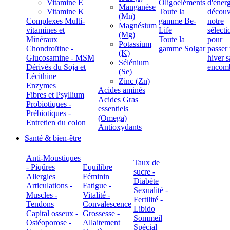
Vitamine E
Oligoéléments
Manganèse
Vitamine K
Toute la
(Mn)
Complexes Multi-
gamme Be-
Magnésium
vitamines et
Life
(Mg)
Minéraux
Toute la
Potassium
Chondroïtine -
gamme Solgar
(K)
Glucosamine - MSM
Sélénium
Dérivés du Soja et
(Se)
Lécithine
Zinc (Zn)
Enzymes
Acides aminés
Fibres et Psyllium
Acides Gras
Probiotiques -
essentiels
Prébiotiques -
(Omega)
Entretien du colon
Antioxydants
Santé & bien-être
Anti-Moustiques
Taux de
- Piqûres
Equilibre
sucre -
Allergies
Féminin
Diabète
Articulations -
Fatigue -
Sexualité -
Muscles -
Vitalité -
Fertilité -
Tendons
Convalescence
Libido
Capital osseux -
Grossesse -
Sommeil
Ostéoporose -
Allaitement
Spécial