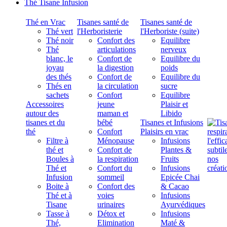
Thé Tisane Infusion
Thé en Vrac
Tisanes santé de
Tisanes santé de
Thé vert
l'Herboristerie
l'Herboriste (suite)
Thé noir
Confort des
Equilibre
Thé
articulations
nerveux
blanc, le
Confort de
Equilibre du
joyau
la digestion
poids
des thés
Confort de
Equilibre du
Thés en
la circulation
sucre
sachets
Confort
Equilibre
Accessoires
jeune
Plaisir et
autour des
maman et
Libido
tisanes et du
bébé
Tisanes et Infusions
thé
Confort
Plaisirs en vrac
Filtre à
Ménopause
Infusions
thé et
Confort de
Plantes &
Boules à
la respiration
Fruits
Thé et
Confort du
Infusions
Infusion
sommeil
Epicée Chai
Boite à
Confort des
& Cacao
Thé et à
voies
Infusions
Tisane
urinaires
Ayurvédiques
Tasse à
Détox et
Infusions
Thé,
Elimination
Maté &