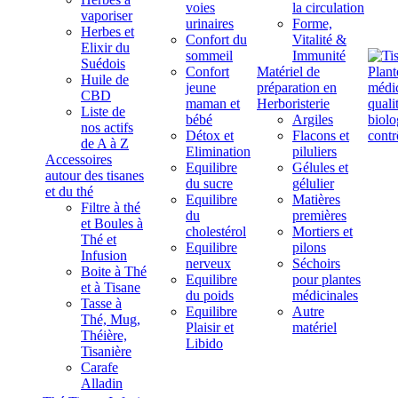
voies
la circulation
vaporiser
urinaires
Forme,
Herbes et
Confort du
Vitalité &
Elixir du
sommeil
Immunité
Suédois
Confort
Matériel de
Huile de
jeune
préparation en
CBD
maman et
Herboristerie
Liste de
bébé
Argiles
nos actifs
Détox et
Flacons et
de A à Z
Elimination
piluliers
Accessoires
Equilibre
Gélules et
autour des tisanes
du sucre
gélulier
et du thé
Equilibre
Matières
Filtre à thé
du
premières
et Boules à
cholestérol
Mortiers et
Thé et
Equilibre
pilons
Infusion
nerveux
Séchoirs
Boite à Thé
Equilibre
pour plantes
et à Tisane
du poids
médicinales
Tasse à
Equilibre
Autre
Thé, Mug,
Plaisir et
matériel
Théière,
Libido
Tisanière
Carafe
Alladin