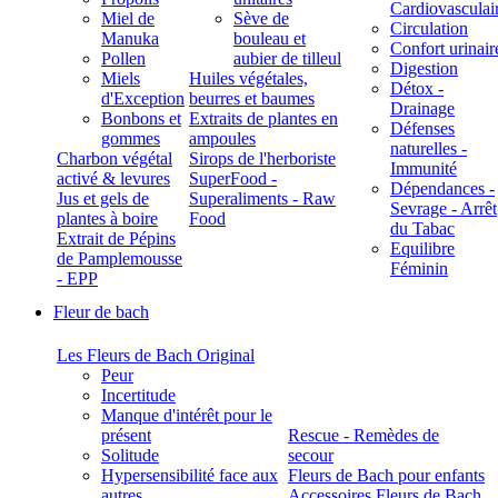
Cardiovasculai
Miel de
Sève de
Circulation
Manuka
bouleau et
Confort urinair
Pollen
aubier de tilleul
Digestion
Miels
Huiles végétales,
Détox -
d'Exception
beurres et baumes
Drainage
Bonbons et
Extraits de plantes en
Défenses
gommes
ampoules
naturelles -
Charbon végétal
Sirops de l'herboriste
Immunité
activé & levures
SuperFood -
Dépendances -
Jus et gels de
Superaliments - Raw
Sevrage - Arrêt
plantes à boire
Food
du Tabac
Extrait de Pépins
Equilibre
de Pamplemousse
Féminin
- EPP
Fleur de bach
Les Fleurs de Bach Original
Peur
Incertitude
Manque d'intérêt pour le
présent
Rescue - Remèdes de
Solitude
secour
Hypersensibilité face aux
Fleurs de Bach pour enfants
autres
Accessoires Fleurs de Bach