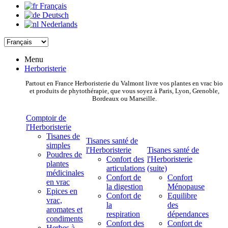
Français
Deutsch
Nederlands
Menu
Herboristerie
Partout en France Herboristerie du Valmont livre vos plantes en vrac bio
et produits de phytothérapie, que vous soyez à Paris, Lyon, Grenoble,
Bordeaux ou Marseille.
Comptoir de
l'Herboristerie
Tisanes de
Tisanes santé de
simples
l'Herboristerie
Tisanes santé de
Poudres de
Confort des
l'Herboristerie
plantes
articulations
(suite)
médicinales
Confort de
Confort
en vrac
la digestion
Ménopause
Epices en
Confort de
Equilibre
vrac,
la
des
aromates et
respiration
dépendances
condiments
Confort des
Confort de
Herbes à