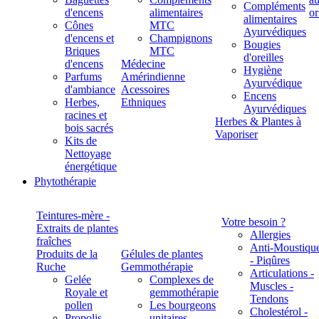
Compléments
d'encens
alimentaires
alimentaires
Cônes
MTC
Ayurvédiques
d'encens et
Champignons
Bougies
Briques
MTC
d'oreilles
d'encens
Médecine
Hygiène
Parfums
Amérindienne
Ayurvédique
d'ambiance
Acessoires
Encens
Herbes,
Ethniques
Ayurvédiques
racines et
Herbes & Plantes à
bois sacrés
Vaporiser
Kits de
Nettoyage
énergétique
Phytothérapie
Teintures-mère -
Votre besoin ?
Extraits de plantes
Allergies
fraîches
Anti-Moustiqu
Produits de la
Gélules de plantes
- Piqûres
Ruche
Gemmothérapie
Articulations -
Gelée
Complexes de
Muscles -
Royale et
gemmothérapie
Tendons
pollen
Les bourgeons
Cholestérol -
Propolis
unitaires