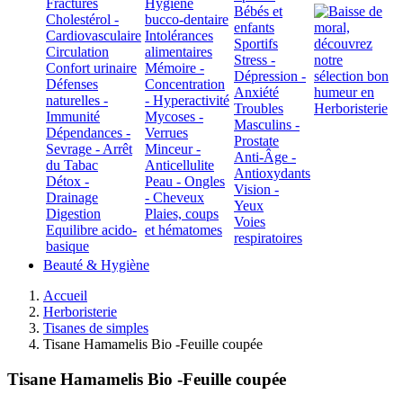
Fractures
Hygiène
Bébés et
Cholestérol -
bucco-dentaire
enfants
Cardiovasculaire
Intolérances
Sportifs
Circulation
alimentaires
Stress -
Confort urinaire
Mémoire -
Dépression -
Défenses
Concentration
Anxiété
naturelles -
- Hyperactivité
Troubles
Immunité
Mycoses -
Masculins -
Dépendances -
Verrues
Prostate
Sevrage - Arrêt
Minceur -
Anti-Âge -
du Tabac
Anticellulite
Antioxydants
Détox -
Peau - Ongles
Vision -
Drainage
- Cheveux
Yeux
Digestion
Plaies, coups
Voies
Equilibre acido-
et hématomes
respiratoires
basique
Beauté & Hygiène
Accueil
Herboristerie
Tisanes de simples
Tisane Hamamelis Bio -Feuille coupée
Tisane Hamamelis Bio -Feuille coupée