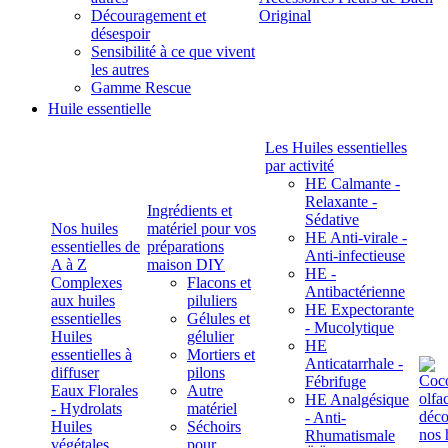
Découragement et
Original
désespoir
Sensibilité à ce que vivent
les autres
Gamme Rescue
Huile essentielle
Les Huiles essentielles
par activité
HE Calmante -
Relaxante -
Ingrédients et
Sédative
Nos huiles
matériel pour vos
HE Anti-virale -
essentielles de
préparations
Anti-infectieuse
A à Z
maison DIY
HE -
Complexes
Flacons et
Antibactérienne
aux huiles
piluliers
HE Expectorante
essentielles
Gélules et
- Mucolytique
Huiles
gélulier
HE
essentielles à
Mortiers et
Anticatarrhale -
diffuser
pilons
Fébrifuge
Eaux Florales
Autre
HE Analgésique
- Hydrolats
matériel
- Anti-
Huiles
Séchoirs
Rhumatismale
végétales,
pour