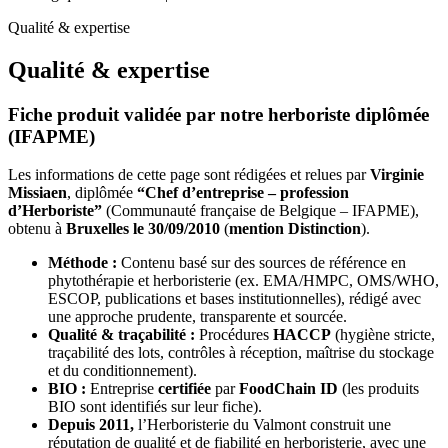
Qualité & expertise
Qualité & expertise
Fiche produit validée par notre herboriste diplômée
(IFAPME)
Les informations de cette page sont rédigées et relues par
Virginie
Missiaen
, diplômée
“Chef d’entreprise – profession
d’Herboriste”
(Communauté française de Belgique – IFAPME),
obtenu à
Bruxelles le 30/09/2010
(
mention Distinction
).
Méthode :
Contenu basé sur des sources de référence en
phytothérapie et herboristerie (ex. EMA/HMPC, OMS/WHO,
ESCOP, publications et bases institutionnelles), rédigé avec
une approche prudente, transparente et sourcée.
Qualité & traçabilité :
Procédures
HACCP
(hygiène stricte,
traçabilité des lots, contrôles à réception, maîtrise du stockage
et du conditionnement).
BIO :
Entreprise
certifiée
par
FoodChain ID
(les produits
BIO sont identifiés sur leur fiche).
Depuis 2011,
l’Herboristerie du Valmont construit une
réputation de qualité et de fiabilité en herboristerie, avec une