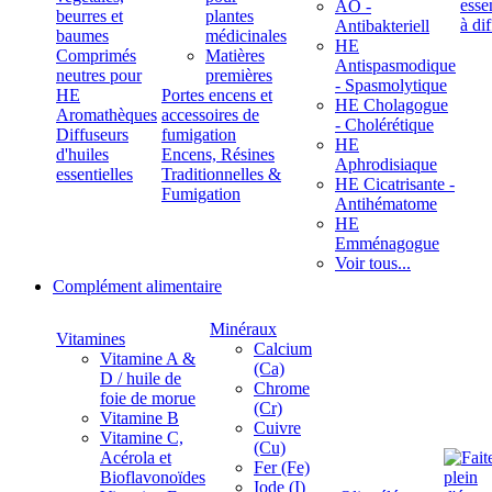
ÄÖ -
beurres et
plantes
Antibakteriell
baumes
médicinales
HE
Comprimés
Matières
Antispasmodique
neutres pour
premières
- Spasmolytique
HE
Portes encens et
HE Cholagogue
Aromathèques
accessoires de
- Cholérétique
Diffuseurs
fumigation
HE
d'huiles
Encens, Résines
Aphrodisiaque
essentielles
Traditionnelles &
HE Cicatrisante -
Fumigation
Antihématome
HE
Emménagogue
Voir tous...
Complément alimentaire
Minéraux
Vitamines
Calcium
Vitamine A &
(Ca)
D / huile de
Chrome
foie de morue
(Cr)
Vitamine B
Cuivre
Vitamine C,
(Cu)
Acérola et
Fer (Fe)
Bioflavonoïdes
Iode (I)