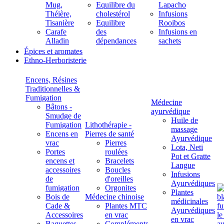
Mug,
Equilibre du
Lapacho
Théière,
cholestérol
Infusions
Tisanière
Equilibre
Rooibos
Carafe
des
Infusions en
Alladin
dépendances
sachets
Épices et aromates
Ethno-Herboristerie
Encens, Résines
Traditionnelles &
Fumigation
Médecine
Bâtons -
ayurvédique
Smudge de
Huile de
Fumigation
Lithothérapie -
massage
Encens en
Pierres de santé
Ayurvédique
vrac
Pierres
Lota, Neti
Portes
roulées
Pot et Gratte
encens et
Bracelets
Langue
accessoires
Boucles
Infusions
de
d'oreilles
Ayurvédiques
fumigation
Orgonites
Plantes
Bois de
Médecine chinoise
médicinales
Cade &
Plantes MTC
Ayurvédiques
Accessoires
en vrac
en vrac
Baguettes
Compléments