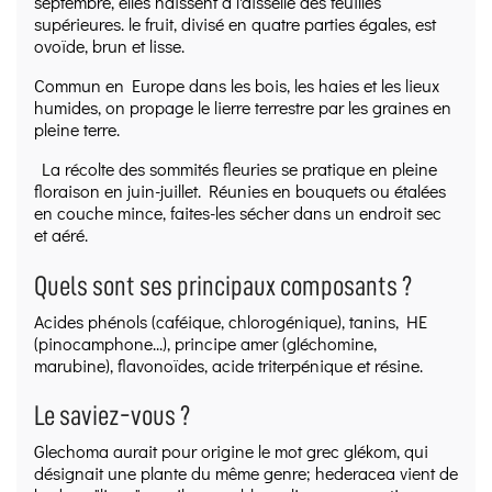
septembre, elles naissent à l'aisselle des feuilles
supérieures. le fruit, divisé en quatre parties égales, est
ovoïde, brun et lisse.
Commun en Europe dans les bois, les haies et les lieux
humides, on propage le lierre terrestre par les graines en
pleine terre.
La récolte des sommités fleuries se pratique en pleine
floraison en juin-juillet. Réunies en bouquets ou étalées
en couche mince, faites-les sécher dans un endroit sec
et aéré.
Quels sont ses principaux composants ?
Acides phénols (caféique, chlorogénique), tanins, HE
(pinocamphone...), principe amer (gléchomine,
marubine), flavonoïdes, acide triterpénique et résine.
Le saviez-vous ?
Glechoma aurait pour origine le mot grec glékom, qui
désignait une plante du même genre; hederacea vient de