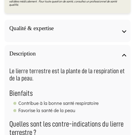
validées médicalement. Pour toute question de santé, consultez un professionnel de santé
qualifié.
Qualité & expertise
Qualité & expertise
Description
Fiche produit validée par notre herboriste
diplômée (IFAPME)
Le lierre terrestre est la plante de la respiration et
de la peau.
Les informations de cette page sont rédigées et relues
par
Virginie Missiaen
, diplômée
“Chef d’entreprise –
profession d’Herboriste”
(Communauté française de
Bienfaits
Belgique – IFAPME), obtenu à
Bruxelles le 30/09/2010
Contribue à la bonne santé respiratoire
(
mention Distinction
).
Favorise la santé de la peau
Méthode :
Contenu basé sur des sources de
référence en phytothérapie et herboristerie (ex.
Quelles sont les contre-indications du lierre
EMA/HMPC, OMS/WHO, ESCOP, publications et
bases institutionnelles), rédigé avec une approche
terrestre ?