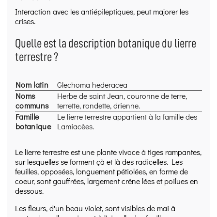
prudente, transparente et sourcée.
Interaction avec les antiépileptiques, peut majorer les
Qualité & traçabilité :
Procédures
HACCP
(hygiène
crises.
stricte, traçabilité des lots, contrôles à réception,
maîtrise du stockage et du conditionnement).
Quelle est la description botanique du lierre
BIO :
Entreprise
certifiée
par
FoodChain ID
(les
terrestre ?
produits BIO sont identifiés sur leur fiche).
Depuis 2011,
l’Herboristerie du Valmont construit
une réputation de qualité et de fiabilité en
Nom latin
Glechoma hederacea
herboristerie, avec une exigence constante sur la
Noms
Herbe de saint Jean, couronne de terre,
sélection des plantes et l’information fournie.
communs
terrette, rondette, drienne.
Famille
Le lierre terrestre appartient à la famille des
botanique
Lamiacèes.
Le lierre terrestre est une plante vivace à tiges rampantes,
sur lesquelles se forment çà et là des radicelles. Les
feuilles, opposées, longuement pétiolées, en forme de
coeur, sont gauffrées, largement créne lées et poilues en
dessous.
Les fleurs, d'un beau violet, sont visibles de mai à