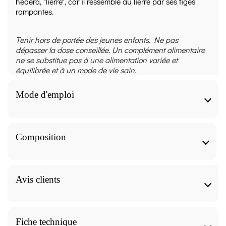
hedera, "lierre", car il ressemble au lierre par ses tiges
rampantes.
Tenir hors de portée des jeunes enfants. Ne pas
dépasser la dose conseillée. Un complément alimentaire
ne se substitue pas à une alimentation variée et
équilibrée et à un mode de vie sain.
Mode d'emploi
Mode d'emploi
Composition
Préparation et utilisation
Pour préparer une tisane de lierre terrestre :
Composition
Avis clients
Faire infuser pendant 10 minutes à raison d'1 cuillère
à soupe par tasse (250 ml).
Ingrédients
Filtrez.
Boire 2 à 3 tasses par jour.
Nom Commun
Nom Latin
Partie de la plante
Tisane Lierre terrestre Bio - PC avis
Fiche technique