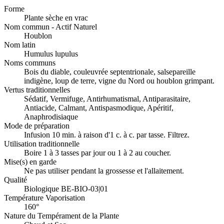
Forme
Plante sèche en vrac
Nom commun - Actif Naturel
Houblon
Nom latin
Humulus lupulus
Noms communs
Bois du diable, couleuvrée septentrionale, salsepareille
indigène, loup de terre, vigne du Nord ou houblon grimpant.
Vertus traditionnelles
Sédatif, Vermifuge, Antirhumatismal, Antiparasitaire,
Antiacide, Calmant, Antispasmodique, Apéritif,
Anaphrodisiaque
Mode de préparation
Infusion 10 min. à raison d'1 c. à c. par tasse. Filtrez.
Utilisation traditionnelle
Boire 1 à 3 tasses par jour ou 1 à 2 au coucher.
Mise(s) en garde
Ne pas utiliser pendant la grossesse et l'allaitement.
Qualité
Biologique BE-BIO-03|01
Température Vaporisation
160°
Nature du Tempérament de la Plante