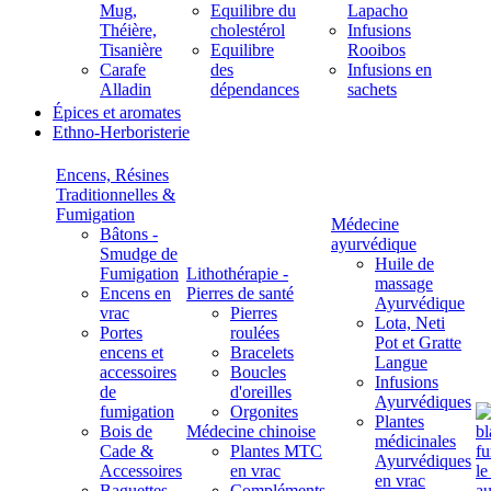
Mug,
Equilibre du
Lapacho
Théière,
cholestérol
Infusions
Tisanière
Equilibre
Rooibos
Carafe
des
Infusions en
Alladin
dépendances
sachets
Épices et aromates
Ethno-Herboristerie
Encens, Résines
Traditionnelles &
Fumigation
Médecine
Bâtons -
ayurvédique
Smudge de
Huile de
Fumigation
Lithothérapie -
massage
Encens en
Pierres de santé
Ayurvédique
vrac
Pierres
Lota, Neti
Portes
roulées
Pot et Gratte
encens et
Bracelets
Langue
accessoires
Boucles
Infusions
de
d'oreilles
Ayurvédiques
fumigation
Orgonites
Plantes
Bois de
Médecine chinoise
médicinales
Cade &
Plantes MTC
Ayurvédiques
Accessoires
en vrac
en vrac
Baguettes
Compléments