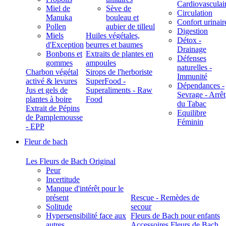
Cardiovasculai
Miel de
Sève de
Circulation
Manuka
bouleau et
Confort urinair
Pollen
aubier de tilleul
Digestion
Miels
Huiles végétales,
Détox -
d'Exception
beurres et baumes
Drainage
Bonbons et
Extraits de plantes en
Défenses
gommes
ampoules
naturelles -
Charbon végétal
Sirops de l'herboriste
Immunité
activé & levures
SuperFood -
Dépendances -
Jus et gels de
Superaliments - Raw
Sevrage - Arrêt
plantes à boire
Food
du Tabac
Extrait de Pépins
Equilibre
de Pamplemousse
Féminin
- EPP
Fleur de bach
Les Fleurs de Bach Original
Peur
Incertitude
Manque d'intérêt pour le
présent
Rescue - Remèdes de
Solitude
secour
Hypersensibilité face aux
Fleurs de Bach pour enfants
autres
Accessoires Fleurs de Bach