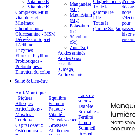
Vitamine E
Oligoéléments
Manganèse
Vitamine K
Toute la
(Mn)
Complexes Multi-
gamme Be-
Magnésium
vitamines et
Life
(Mg)
Minéraux
Toute la
Potassium
Chondroïtine -
gamme Solgar
(K)
Glucosamine - MSM
Sélénium
Dérivés du Soja et
(Se)
Lécithine
Zinc (Zn)
Enzymes
Acides aminés
Fibres et Psyllium
Acides Gras
Probiotiques -
essentiels
Prébiotiques -
(Omega)
Entretien du colon
Antioxydants
Santé & bien-être
Anti-Moustiques
Taux de
- Piqûres
Equilibre
sucre -
Allergies
Féminin
Diabète
Articulations -
Fatigue -
Sexualité -
Muscles -
Vitalité -
Fertilité -
Tendons
Convalescence
Libido
Capital osseux -
Grossesse -
Sommeil
Ostéoporose -
Allaitement
Spécial