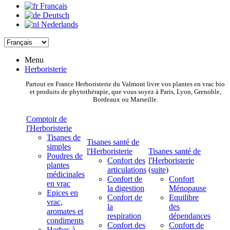
Français
Deutsch
Nederlands
Menu
Herboristerie
Partout en France Herboristerie du Valmont livre vos plantes en vrac bio
et produits de phytothérapie, que vous soyez à Paris, Lyon, Grenoble,
Bordeaux ou Marseille.
Comptoir de
l'Herboristerie
Tisanes de
Tisanes santé de
simples
l'Herboristerie
Tisanes santé de
Poudres de
Confort des
l'Herboristerie
plantes
articulations
(suite)
médicinales
Confort de
Confort
en vrac
la digestion
Ménopause
Epices en
Confort de
Equilibre
vrac,
la
des
aromates et
respiration
dépendances
condiments
Confort des
Confort de
Herbes à