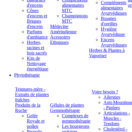
Compléments
d'encens
alimentaires
alimentaires
Cônes
MTC
Ayurvédiques
d'encens et
Champignons
Bougies
Briques
MTC
d'oreilles
d'encens
Médecine
Hygiène
Parfums
Amérindienne
Ayurvédique
d'ambiance
Acessoires
Encens
Herbes,
Ethniques
Ayurvédiques
racines et
Herbes & Plantes à
bois sacrés
Vaporiser
Kits de
Nettoyage
énergétique
Phytothérapie
Teintures-mère -
Votre besoin ?
Extraits de plantes
Allergies
fraîches
Anti-Moustiqu
Produits de la
Gélules de plantes
- Piqûres
Ruche
Gemmothérapie
Articulations -
Gelée
Complexes de
Muscles -
Royale et
gemmothérapie
Tendons
pollen
Les bourgeons
Cholestérol -
Propolis
unitaires