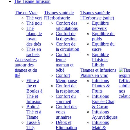
Thé Tisane Infusion
Thé en Vrac
Tisanes santé de
Tisanes santé de
Thé vert
l'Herboristerie
l'Herboriste (suite)
Thé noir
Confort des
Equilibre
Thé
articulations
nerveux
blanc, le
Confort de
Equilibre du
joyau
la digestion
poids
des thés
Confort de
Equilibre du
Thés en
la circulation
sucre
sachets
Confort
Equilibre
Accessoires
jeune
Plaisir et
autour des
maman et
Libido
tisanes et du
bébé
Tisanes et Infusions
thé
Confort
Plaisirs en vrac
Filtre à
Ménopause
Infusions
thé et
Confort de
Plantes &
Boules à
la respiration
Fruits
Thé et
Confort du
Infusions
Infusion
sommeil
Epicée Chai
Boite à
Confort des
& Cacao
Thé et à
voies
Infusions
Tisane
urinaires
Ayurvédiques
Tasse à
Détox et
Infusions
Thé,
Elimination
Maté &