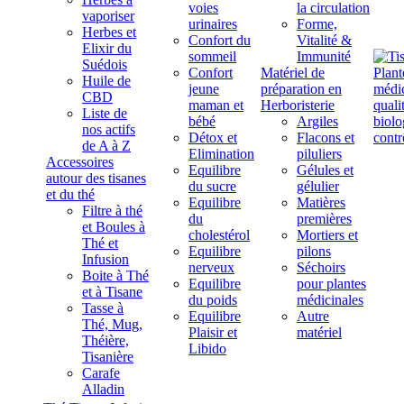
voies
la circulation
vaporiser
urinaires
Forme,
Herbes et
Confort du
Vitalité &
Elixir du
sommeil
Immunité
Suédois
Confort
Matériel de
Huile de
jeune
préparation en
CBD
maman et
Herboristerie
Liste de
bébé
Argiles
nos actifs
Détox et
Flacons et
de A à Z
Elimination
piluliers
Accessoires
Equilibre
Gélules et
autour des tisanes
du sucre
gélulier
et du thé
Equilibre
Matières
Filtre à thé
du
premières
et Boules à
cholestérol
Mortiers et
Thé et
Equilibre
pilons
Infusion
nerveux
Séchoirs
Boite à Thé
Equilibre
pour plantes
et à Tisane
du poids
médicinales
Tasse à
Equilibre
Autre
Thé, Mug,
Plaisir et
matériel
Théière,
Libido
Tisanière
Carafe
Alladin