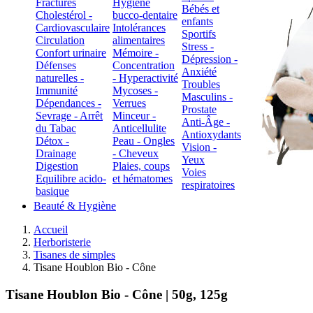
Fractures
Hygiène
Bébés et
Cholestérol -
bucco-dentaire
enfants
Cardiovasculaire
Intolérances
Sportifs
Circulation
alimentaires
Stress -
Confort urinaire
Mémoire -
Dépression -
Défenses
Concentration
Anxiété
naturelles -
- Hyperactivité
Troubles
Immunité
Mycoses -
Masculins -
Dépendances -
Verrues
Prostate
Sevrage - Arrêt
Minceur -
Anti-Âge -
du Tabac
Anticellulite
Antioxydants
Détox -
Peau - Ongles
Vision -
Drainage
- Cheveux
Yeux
Digestion
Plaies, coups
Voies
Equilibre acido-
et hématomes
respiratoires
basique
Beauté & Hygiène
Accueil
Herboristerie
Tisanes de simples
Tisane Houblon Bio - Cône
Tisane Houblon Bio - Cône | 50g, 125g