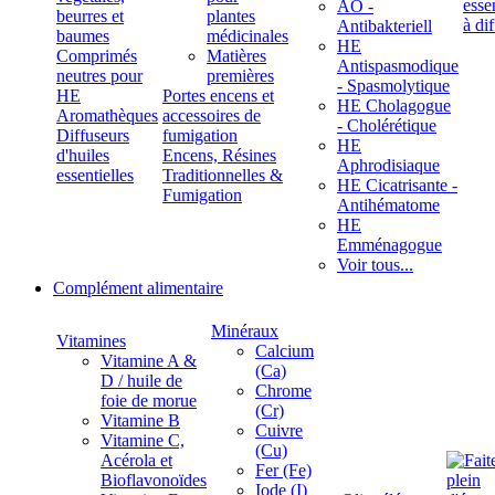
ÄÖ -
beurres et
plantes
Antibakteriell
baumes
médicinales
HE
Comprimés
Matières
Antispasmodique
neutres pour
premières
- Spasmolytique
HE
Portes encens et
HE Cholagogue
Aromathèques
accessoires de
- Cholérétique
Diffuseurs
fumigation
HE
d'huiles
Encens, Résines
Aphrodisiaque
essentielles
Traditionnelles &
HE Cicatrisante -
Fumigation
Antihématome
HE
Emménagogue
Voir tous...
Complément alimentaire
Minéraux
Vitamines
Calcium
Vitamine A &
(Ca)
D / huile de
Chrome
foie de morue
(Cr)
Vitamine B
Cuivre
Vitamine C,
(Cu)
Acérola et
Fer (Fe)
Bioflavonoïdes
Iode (I)