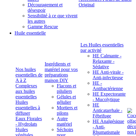
Découragement et
Original
désespoir
Sensibilité à ce que vivent
les autres
Gamme Rescue
Huile essentielle
Les Huiles essentielles
par activité
HE Calmante -
Relaxante -
Ingrédients et
Sédative
Nos huiles
matériel pour vos
HE Anti-virale -
essentielles de
préparations
Anti-infectieuse
A à Z
maison DIY
HE -
Complexes
Flacons et
Antibactérienne
aux huiles
piluliers
HE Expectorante
essentielles
Gélules et
- Mucolytique
Huiles
gélulier
HE
essentielles à
Mortiers et
Anticatarrhale -
diffuser
pilons
Fébrifuge
Eaux Florales
Autre
HE Analgésique
- Hydrolats
matériel
- Anti-
Huiles
Séchoirs
Rhumatismale
végétales,
pour