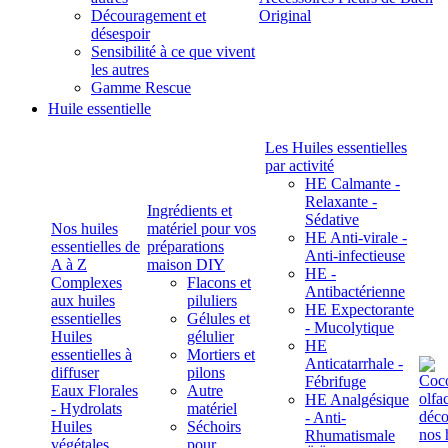
Découragement et
Original
désespoir
Sensibilité à ce que vivent
les autres
Gamme Rescue
Huile essentielle
Les Huiles essentielles
par activité
HE Calmante -
Relaxante -
Ingrédients et
Sédative
Nos huiles
matériel pour vos
HE Anti-virale -
essentielles de
préparations
Anti-infectieuse
A à Z
maison DIY
HE -
Complexes
Flacons et
Antibactérienne
aux huiles
piluliers
HE Expectorante
essentielles
Gélules et
- Mucolytique
Huiles
gélulier
HE
essentielles à
Mortiers et
Anticatarrhale -
diffuser
pilons
Fébrifuge
Eaux Florales
Autre
HE Analgésique
- Hydrolats
matériel
- Anti-
Huiles
Séchoirs
Rhumatismale
végétales,
pour