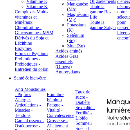
Vitamine E
Oligoéléments
Manganèse
Vitamine K
Toute la
(Mn)
Complexes Multi-
gamme Be-
Magnésium
vitamines et
Life
(Mg)
Minéraux
Toute la
Potassium
Chondroïtine -
gamme Solgar
(K)
Glucosamine - MSM
Sélénium
Dérivés du Soja et
(Se)
Lécithine
Zinc (Zn)
Enzymes
Acides aminés
Fibres et Psyllium
Acides Gras
Probiotiques -
essentiels
Prébiotiques -
(Omega)
Entretien du colon
Antioxydants
Santé & bien-être
Anti-Moustiques
Taux de
- Piqûres
Equilibre
sucre -
Allergies
Féminin
Diabète
Articulations -
Fatigue -
Sexualité -
Muscles -
Vitalité -
Fertilité -
Tendons
Convalescence
Libido
Capital osseux -
Grossesse -
Sommeil
Ostéoporose -
Allaitement
Spécial