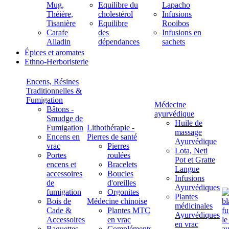
Mug,
Equilibre du
Lapacho
Théière,
cholestérol
Infusions
Tisanière
Equilibre
Rooibos
Carafe
des
Infusions en
Alladin
dépendances
sachets
Épices et aromates
Ethno-Herboristerie
Encens, Résines
Traditionnelles &
Fumigation
Médecine
Bâtons -
ayurvédique
Smudge de
Huile de
Fumigation
Lithothérapie -
massage
Encens en
Pierres de santé
Ayurvédique
vrac
Pierres
Lota, Neti
Portes
roulées
Pot et Gratte
encens et
Bracelets
Langue
accessoires
Boucles
Infusions
de
d'oreilles
Ayurvédiques
fumigation
Orgonites
Plantes
Bois de
Médecine chinoise
médicinales
Cade &
Plantes MTC
Ayurvédiques
Accessoires
en vrac
en vrac
Baguettes
Compléments