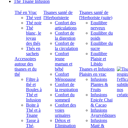
Thé Tisane Infusion
Thé en Vrac
Tisanes santé de
Tisanes santé de
Thé vert
l'Herboristerie
l'Herboriste (suite)
Thé noir
Confort des
Equilibre
Thé
articulations
nerveux
blanc, le
Confort de
Equilibre du
joyau
la digestion
poids
des thés
Confort de
Equilibre du
Thés en
la circulation
sucre
sachets
Confort
Equilibre
Accessoires
jeune
Plaisir et
autour des
maman et
Libido
tisanes et du
bébé
Tisanes et Infusions
thé
Confort
Plaisirs en vrac
Filtre à
Ménopause
Infusions
thé et
Confort de
Plantes &
Boules à
la respiration
Fruits
Thé et
Confort du
Infusions
Infusion
sommeil
Epicée Chai
Boite à
Confort des
& Cacao
Thé et à
voies
Infusions
Tisane
urinaires
Ayurvédiques
Tasse à
Détox et
Infusions
Thé,
Elimination
Maté &