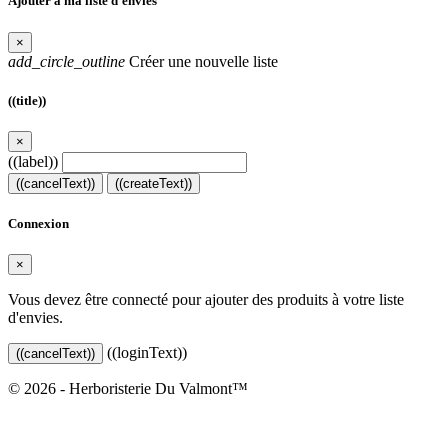
Ajouter à ma liste d'envies
×
add_circle_outline
Créer une nouvelle liste
((title))
×
((label))
((cancelText))
((createText))
Connexion
×
Vous devez être connecté pour ajouter des produits à votre liste
d'envies.
((loginText))
((cancelText))
© 2026 - Herboristerie Du Valmont™