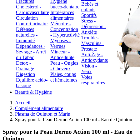
Fractures
Hygiène
Bébés et
Cholestérol -
bucco-dentaire
enfants
Cardiovasculaire
Intolérances
Sportifs
Circulation
alimentaires
Stress -
Confort urinaire
Mémoire -
Dépression -
Défenses
Concentration
Anxiété
naturelles -
- Hyperactivité
Troubles
Immunité
Mycoses -
Masculins -
Dépendances -
Verrues
Prostate
Sevrage - Arrêt
Minceur -
Anti-Âge -
du Tabac
Anticellulite
Antioxydants
Détox -
Peau - Ongles
Vision -
Drainage
- Cheveux
Yeux
Digestion
Plaies, coups
Voies
Equilibre acido-
et hématomes
respiratoires
basique
Beauté & Hygiène
Accueil
Complément alimentaire
Plasma de Quinton et Marin
Spray pour la Peau Dermo Action 100 ml - Eau de Quinton
Spray pour la Peau Dermo Action 100 ml - Eau de
Quinton