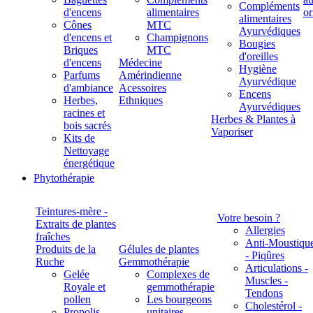
Compléments
d'encens
alimentaires
alimentaires
Cônes
MTC
Ayurvédiques
d'encens et
Champignons
Bougies
Briques
MTC
d'oreilles
d'encens
Médecine
Hygiène
Parfums
Amérindienne
Ayurvédique
d'ambiance
Acessoires
Encens
Herbes,
Ethniques
Ayurvédiques
racines et
Herbes & Plantes à
bois sacrés
Vaporiser
Kits de
Nettoyage
énergétique
Phytothérapie
Teintures-mère -
Votre besoin ?
Extraits de plantes
Allergies
fraîches
Anti-Moustiqu
Produits de la
Gélules de plantes
- Piqûres
Ruche
Gemmothérapie
Articulations -
Gelée
Complexes de
Muscles -
Royale et
gemmothérapie
Tendons
pollen
Les bourgeons
Cholestérol -
Propolis
unitaires