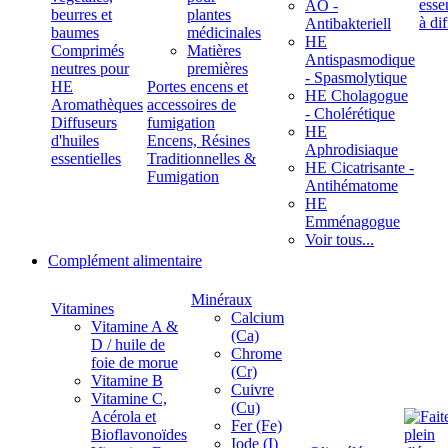
ÄÖ -
beurres et
plantes
Antibakteriell
baumes
médicinales
HE
Comprimés
Matières
Antispasmodique
neutres pour
premières
- Spasmolytique
HE
Portes encens et
HE Cholagogue
Aromathèques
accessoires de
- Cholérétique
Diffuseurs
fumigation
HE
d'huiles
Encens, Résines
Aphrodisiaque
essentielles
Traditionnelles &
HE Cicatrisante -
Fumigation
Antihématome
HE
Emménagogue
Voir tous...
Complément alimentaire
Minéraux
Vitamines
Calcium
Vitamine A &
(Ca)
D / huile de
Chrome
foie de morue
(Cr)
Vitamine B
Cuivre
Vitamine C,
(Cu)
Acérola et
Fer (Fe)
Bioflavonoïdes
Iode (I)