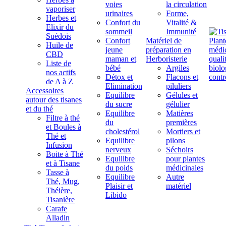
voies
la circulation
vaporiser
urinaires
Forme,
Herbes et
Confort du
Vitalité &
Elixir du
sommeil
Immunité
Suédois
Confort
Matériel de
Huile de
jeune
préparation en
CBD
maman et
Herboristerie
Liste de
bébé
Argiles
nos actifs
Détox et
Flacons et
de A à Z
Elimination
piluliers
Accessoires
Equilibre
Gélules et
autour des tisanes
du sucre
gélulier
et du thé
Equilibre
Matières
Filtre à thé
du
premières
et Boules à
cholestérol
Mortiers et
Thé et
Equilibre
pilons
Infusion
nerveux
Séchoirs
Boite à Thé
Equilibre
pour plantes
et à Tisane
du poids
médicinales
Tasse à
Equilibre
Autre
Thé, Mug,
Plaisir et
matériel
Théière,
Libido
Tisanière
Carafe
Alladin