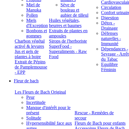
Cardiovasculai
Miel de
Sève de
Circulation
Manuka
bouleau et
Confort urinair
Pollen
aubier de tilleul
Digestion
Miels
Huiles végétales,
Détox -
d'Exception
beurres et baumes
Drainage
Bonbons et
Extraits de plantes en
Défenses
gommes
ampoules
naturelles -
Charbon végétal
Sirops de l'herboriste
Immunité
activé & levures
SuperFood -
Dépendances -
Jus et gels de
Superaliments - Raw
Sevrage - Arrêt
plantes à boire
Food
du Tabac
Extrait de Pépins
Equilibre
de Pamplemousse
Féminin
- EPP
Fleur de bach
Les Fleurs de Bach Original
Peur
Incertitude
Manque d'intérêt pour le
présent
Rescue - Remèdes de
Solitude
secour
Hypersensibilité face aux
Fleurs de Bach pour enfants
autres
Accessoires Fleurs de Bach