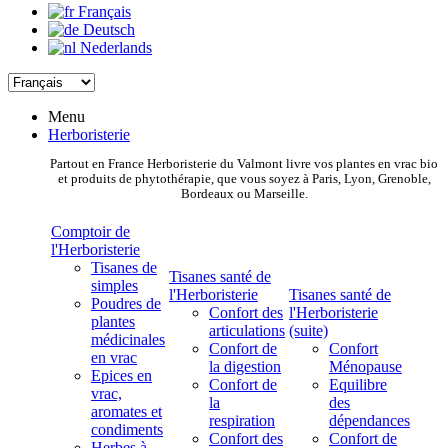
Français
Deutsch
Nederlands
Menu
Herboristerie
Partout en France Herboristerie du Valmont livre vos plantes en vrac bio
et produits de phytothérapie, que vous soyez à Paris, Lyon, Grenoble,
Bordeaux ou Marseille.
Comptoir de
l'Herboristerie
Tisanes de
Tisanes santé de
simples
l'Herboristerie
Tisanes santé de
Poudres de
Confort des
l'Herboristerie
plantes
articulations
(suite)
médicinales
Confort de
Confort
en vrac
la digestion
Ménopause
Epices en
Confort de
Equilibre
vrac,
la
des
aromates et
respiration
dépendances
condiments
Confort des
Confort de
Herbes à