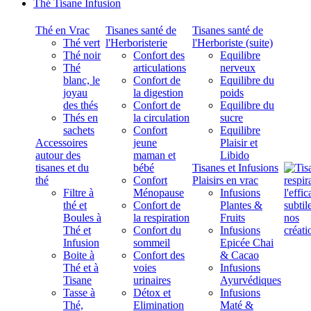
Thé Tisane Infusion
Thé en Vrac
Tisanes santé de
Tisanes santé de
Thé vert
l'Herboristerie
l'Herboriste (suite)
Thé noir
Confort des
Equilibre
Thé
articulations
nerveux
blanc, le
Confort de
Equilibre du
joyau
la digestion
poids
des thés
Confort de
Equilibre du
Thés en
la circulation
sucre
sachets
Confort
Equilibre
Accessoires
jeune
Plaisir et
autour des
maman et
Libido
tisanes et du
bébé
Tisanes et Infusions
thé
Confort
Plaisirs en vrac
Filtre à
Ménopause
Infusions
thé et
Confort de
Plantes &
Boules à
la respiration
Fruits
Thé et
Confort du
Infusions
Infusion
sommeil
Epicée Chai
Boite à
Confort des
& Cacao
Thé et à
voies
Infusions
Tisane
urinaires
Ayurvédiques
Tasse à
Détox et
Infusions
Thé,
Elimination
Maté &