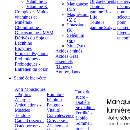
Vitamine E
Oligoéléments
Manganèse
Vitamine K
Toute la
(Mn)
Complexes Multi-
gamme Be-
Magnésium
vitamines et
Life
(Mg)
Minéraux
Toute la
Potassium
Chondroïtine -
gamme Solgar
(K)
Glucosamine - MSM
Sélénium
Dérivés du Soja et
(Se)
Lécithine
Zinc (Zn)
Enzymes
Acides aminés
Fibres et Psyllium
Acides Gras
Probiotiques -
essentiels
Prébiotiques -
(Omega)
Entretien du colon
Antioxydants
Santé & bien-être
Anti-Moustiques
Taux de
- Piqûres
Equilibre
sucre -
Allergies
Féminin
Diabète
Articulations -
Fatigue -
Sexualité -
Muscles -
Vitalité -
Fertilité -
Tendons
Convalescence
Libido
Capital osseux -
Grossesse -
Sommeil
Ostéoporose -
Allaitement
Spécial