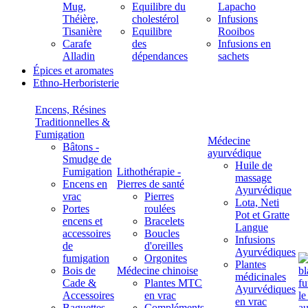
Mug,
Equilibre du
Lapacho
Théière,
cholestérol
Infusions
Tisanière
Equilibre
Rooibos
Carafe
des
Infusions en
Alladin
dépendances
sachets
Épices et aromates
Ethno-Herboristerie
Encens, Résines
Traditionnelles &
Fumigation
Médecine
Bâtons -
ayurvédique
Smudge de
Huile de
Fumigation
Lithothérapie -
massage
Encens en
Pierres de santé
Ayurvédique
vrac
Pierres
Lota, Neti
Portes
roulées
Pot et Gratte
encens et
Bracelets
Langue
accessoires
Boucles
Infusions
de
d'oreilles
Ayurvédiques
fumigation
Orgonites
Plantes
Bois de
Médecine chinoise
médicinales
Cade &
Plantes MTC
Ayurvédiques
Accessoires
en vrac
en vrac
Baguettes
Compléments