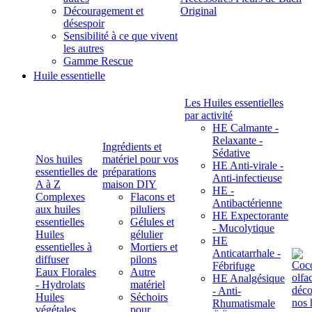
Découragement et
Original
désespoir
Sensibilité à ce que vivent
les autres
Gamme Rescue
Huile essentielle
Les Huiles essentielles
par activité
HE Calmante -
Relaxante -
Ingrédients et
Sédative
Nos huiles
matériel pour vos
HE Anti-virale -
essentielles de
préparations
Anti-infectieuse
A à Z
maison DIY
HE -
Complexes
Flacons et
Antibactérienne
aux huiles
piluliers
HE Expectorante
essentielles
Gélules et
- Mucolytique
Huiles
gélulier
HE
essentielles à
Mortiers et
Anticatarrhale -
diffuser
pilons
Fébrifuge
Eaux Florales
Autre
HE Analgésique
- Hydrolats
matériel
- Anti-
Huiles
Séchoirs
Rhumatismale
végétales,
pour