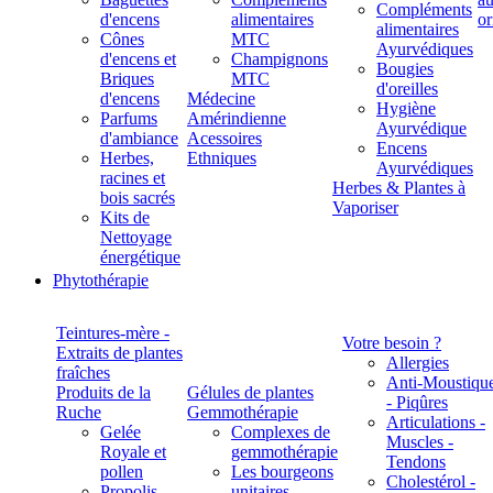
Compléments
d'encens
alimentaires
alimentaires
Cônes
MTC
Ayurvédiques
d'encens et
Champignons
Bougies
Briques
MTC
d'oreilles
d'encens
Médecine
Hygiène
Parfums
Amérindienne
Ayurvédique
d'ambiance
Acessoires
Encens
Herbes,
Ethniques
Ayurvédiques
racines et
Herbes & Plantes à
bois sacrés
Vaporiser
Kits de
Nettoyage
énergétique
Phytothérapie
Teintures-mère -
Votre besoin ?
Extraits de plantes
Allergies
fraîches
Anti-Moustiqu
Produits de la
Gélules de plantes
- Piqûres
Ruche
Gemmothérapie
Articulations -
Gelée
Complexes de
Muscles -
Royale et
gemmothérapie
Tendons
pollen
Les bourgeons
Cholestérol -
Propolis
unitaires