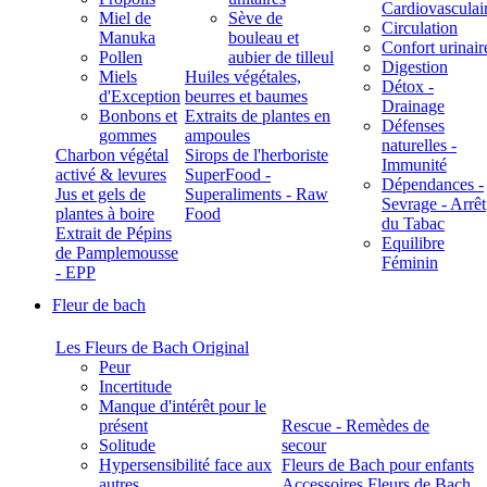
Cardiovasculai
Miel de
Sève de
Circulation
Manuka
bouleau et
Confort urinair
Pollen
aubier de tilleul
Digestion
Miels
Huiles végétales,
Détox -
d'Exception
beurres et baumes
Drainage
Bonbons et
Extraits de plantes en
Défenses
gommes
ampoules
naturelles -
Charbon végétal
Sirops de l'herboriste
Immunité
activé & levures
SuperFood -
Dépendances -
Jus et gels de
Superaliments - Raw
Sevrage - Arrêt
plantes à boire
Food
du Tabac
Extrait de Pépins
Equilibre
de Pamplemousse
Féminin
- EPP
Fleur de bach
Les Fleurs de Bach Original
Peur
Incertitude
Manque d'intérêt pour le
présent
Rescue - Remèdes de
Solitude
secour
Hypersensibilité face aux
Fleurs de Bach pour enfants
autres
Accessoires Fleurs de Bach