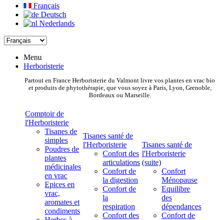
Français
Deutsch
Nederlands
Menu
Herboristerie
Partout en France Herboristerie du Valmont livre vos plantes en vrac bio
et produits de phytothérapie, que vous soyez à Paris, Lyon, Grenoble,
Bordeaux ou Marseille.
Comptoir de
l'Herboristerie
Tisanes de
Tisanes santé de
simples
l'Herboristerie
Tisanes santé de
Poudres de
Confort des
l'Herboristerie
plantes
articulations
(suite)
médicinales
Confort de
Confort
en vrac
la digestion
Ménopause
Epices en
Confort de
Equilibre
vrac,
la
des
aromates et
respiration
dépendances
condiments
Confort des
Confort de
Herbes à