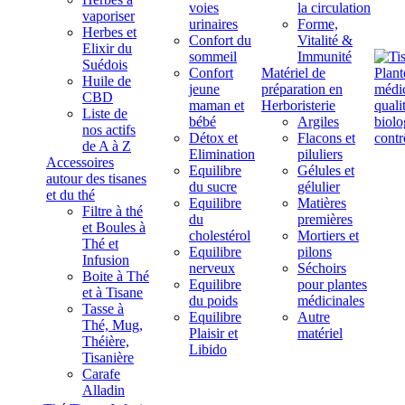
voies
la circulation
vaporiser
urinaires
Forme,
Herbes et
Confort du
Vitalité &
Elixir du
sommeil
Immunité
Suédois
Confort
Matériel de
Huile de
jeune
préparation en
CBD
maman et
Herboristerie
Liste de
bébé
Argiles
nos actifs
Détox et
Flacons et
de A à Z
Elimination
piluliers
Accessoires
Equilibre
Gélules et
autour des tisanes
du sucre
gélulier
et du thé
Equilibre
Matières
Filtre à thé
du
premières
et Boules à
cholestérol
Mortiers et
Thé et
Equilibre
pilons
Infusion
nerveux
Séchoirs
Boite à Thé
Equilibre
pour plantes
et à Tisane
du poids
médicinales
Tasse à
Equilibre
Autre
Thé, Mug,
Plaisir et
matériel
Théière,
Libido
Tisanière
Carafe
Alladin