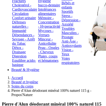
Fractures
Hygiène
Bébés et
Cholestérol -
bucco-dentaire
enfants
Cardiovasculaire
Intolérances
Sportifs
Circulation
alimentaires
Stress -
Confort urinaire
Mémoire -
Dépression -
Défenses
Concentration
Anxiété
naturelles -
- Hyperactivité
Troubles
Immunité
Mycoses -
Masculins -
Dépendances -
Verrues
Prostate
Sevrage - Arrêt
Minceur -
Anti-Âge -
du Tabac
Anticellulite
Antioxydants
Détox -
Peau - Ongles
Vision -
Drainage
- Cheveux
Yeux
Digestion
Plaies, coups
Voies
Equilibre acido-
et hématomes
respiratoires
basique
Beauté & Hygiène
Accueil
Beauté et hygiène
Soins du corps
Pierre d'Alun déodorant minéral 100% naturel 115 g -
Propos'Nature
Pierre d'Alun déodorant minéral 100% naturel 115