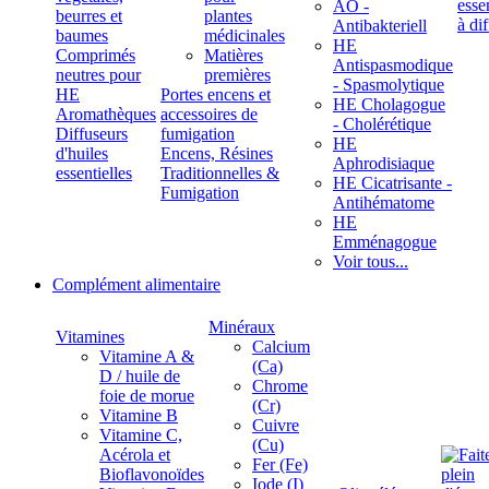
ÄÖ -
beurres et
plantes
Antibakteriell
baumes
médicinales
HE
Comprimés
Matières
Antispasmodique
neutres pour
premières
- Spasmolytique
HE
Portes encens et
HE Cholagogue
Aromathèques
accessoires de
- Cholérétique
Diffuseurs
fumigation
HE
d'huiles
Encens, Résines
Aphrodisiaque
essentielles
Traditionnelles &
HE Cicatrisante -
Fumigation
Antihématome
HE
Emménagogue
Voir tous...
Complément alimentaire
Minéraux
Vitamines
Calcium
Vitamine A &
(Ca)
D / huile de
Chrome
foie de morue
(Cr)
Vitamine B
Cuivre
Vitamine C,
(Cu)
Acérola et
Fer (Fe)
Bioflavonoïdes
Iode (I)