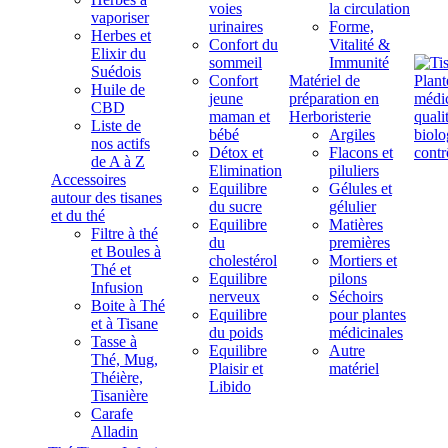
voies
la circulation
vaporiser
urinaires
Forme,
Herbes et
Confort du
Vitalité &
Elixir du
sommeil
Immunité
Suédois
Confort
Matériel de
Huile de
jeune
préparation en
CBD
maman et
Herboristerie
Liste de
bébé
Argiles
nos actifs
Détox et
Flacons et
de A à Z
Elimination
piluliers
Accessoires
Equilibre
Gélules et
autour des tisanes
du sucre
gélulier
et du thé
Equilibre
Matières
Filtre à thé
du
premières
et Boules à
cholestérol
Mortiers et
Thé et
Equilibre
pilons
Infusion
nerveux
Séchoirs
Boite à Thé
Equilibre
pour plantes
et à Tisane
du poids
médicinales
Tasse à
Equilibre
Autre
Thé, Mug,
Plaisir et
matériel
Théière,
Libido
Tisanière
Carafe
Alladin