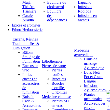
Mug,
Equilibre du
Lapacho
Théière,
cholestérol
Infusions
Tisanière
Equilibre
Rooibos
Carafe
des
Infusions en
Alladin
dépendances
sachets
Épices et aromates
Ethno-Herboristerie
Encens, Résines
Traditionnelles &
Fumigation
Médecine
Bâtons -
ayurvédique
Smudge de
Huile de
Fumigation
Lithothérapie -
massage
Encens en
Pierres de santé
Ayurvédique
vrac
Pierres
Lota, Neti
Portes
roulées
Pot et Gratte
encens et
Bracelets
Langue
accessoires
Boucles
Infusions
de
d'oreilles
Ayurvédiques
fumigation
Orgonites
Plantes
Bois de
Médecine chinoise
médicinales
Cade &
Plantes MTC
Ayurvédiques
Accessoires
en vrac
en vrac
Baguettes
Compléments