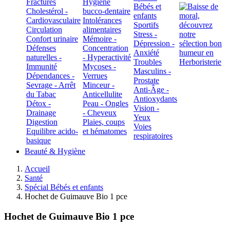
Fractures
Hygiène
Bébés et
Cholestérol -
bucco-dentaire
enfants
Cardiovasculaire
Intolérances
Sportifs
Circulation
alimentaires
Stress -
Confort urinaire
Mémoire -
Dépression -
Défenses
Concentration
Anxiété
naturelles -
- Hyperactivité
Troubles
Immunité
Mycoses -
Masculins -
Dépendances -
Verrues
Prostate
Sevrage - Arrêt
Minceur -
Anti-Âge -
du Tabac
Anticellulite
Antioxydants
Détox -
Peau - Ongles
Vision -
Drainage
- Cheveux
Yeux
Digestion
Plaies, coups
Voies
Equilibre acido-
et hématomes
respiratoires
basique
Beauté & Hygiène
Accueil
Santé
Spécial Bébés et enfants
Hochet de Guimauve Bio 1 pce
Hochet de Guimauve Bio 1 pce