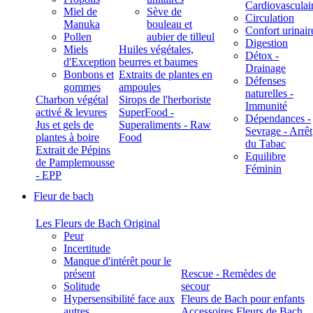
Cardiovasculai
Miel de
Sève de
Circulation
Manuka
bouleau et
Confort urinair
Pollen
aubier de tilleul
Digestion
Miels
Huiles végétales,
Détox -
d'Exception
beurres et baumes
Drainage
Bonbons et
Extraits de plantes en
Défenses
gommes
ampoules
naturelles -
Charbon végétal
Sirops de l'herboriste
Immunité
activé & levures
SuperFood -
Dépendances -
Jus et gels de
Superaliments - Raw
Sevrage - Arrêt
plantes à boire
Food
du Tabac
Extrait de Pépins
Equilibre
de Pamplemousse
Féminin
- EPP
Fleur de bach
Les Fleurs de Bach Original
Peur
Incertitude
Manque d'intérêt pour le
présent
Rescue - Remèdes de
Solitude
secour
Hypersensibilité face aux
Fleurs de Bach pour enfants
autres
Accessoires Fleurs de Bach