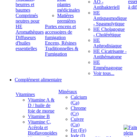
ÄÖ -
beurres et
plantes
Antibakteriell
baumes
médicinales
HE
Comprimés
Matières
Antispasmodique
neutres pour
premières
- Spasmolytique
HE
Portes encens et
HE Cholagogue
Aromathèques
accessoires de
- Cholérétique
Diffuseurs
fumigation
HE
d'huiles
Encens, Résines
Aphrodisiaque
essentielles
Traditionnelles &
HE Cicatrisante -
Fumigation
Antihématome
HE
Emménagogue
Voir tous...
Complément alimentaire
Minéraux
Vitamines
Calcium
Vitamine A &
(Ca)
D / huile de
Chrome
foie de morue
(Cr)
Vitamine B
Cuivre
Vitamine C,
(Cu)
Acérola et
Fer (Fe)
Bioflavonoïdes
Iode (I)