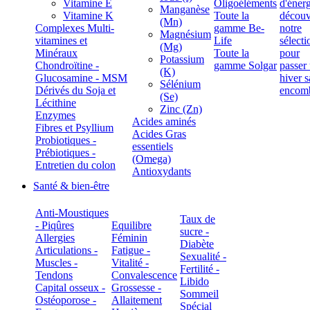
Vitamine E
Oligoéléments
Manganèse
Vitamine K
Toute la
(Mn)
Complexes Multi-
gamme Be-
Magnésium
vitamines et
Life
(Mg)
Minéraux
Toute la
Potassium
Chondroïtine -
gamme Solgar
(K)
Glucosamine - MSM
Sélénium
Dérivés du Soja et
(Se)
Lécithine
Zinc (Zn)
Enzymes
Acides aminés
Fibres et Psyllium
Acides Gras
Probiotiques -
essentiels
Prébiotiques -
(Omega)
Entretien du colon
Antioxydants
Santé & bien-être
Anti-Moustiques
Taux de
- Piqûres
Equilibre
sucre -
Allergies
Féminin
Diabète
Articulations -
Fatigue -
Sexualité -
Muscles -
Vitalité -
Fertilité -
Tendons
Convalescence
Libido
Capital osseux -
Grossesse -
Sommeil
Ostéoporose -
Allaitement
Spécial