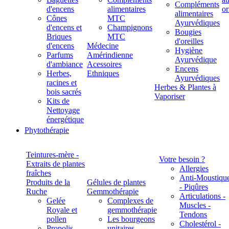
Compléments
d'encens
alimentaires
alimentaires
Cônes
MTC
Ayurvédiques
d'encens et
Champignons
Bougies
Briques
MTC
d'oreilles
d'encens
Médecine
Hygiène
Parfums
Amérindienne
Ayurvédique
d'ambiance
Acessoires
Encens
Herbes,
Ethniques
Ayurvédiques
racines et
Herbes & Plantes à
bois sacrés
Vaporiser
Kits de
Nettoyage
énergétique
Phytothérapie
Teintures-mère -
Votre besoin ?
Extraits de plantes
Allergies
fraîches
Anti-Moustiqu
Produits de la
Gélules de plantes
- Piqûres
Ruche
Gemmothérapie
Articulations -
Gelée
Complexes de
Muscles -
Royale et
gemmothérapie
Tendons
pollen
Les bourgeons
Cholestérol -
Propolis
unitaires