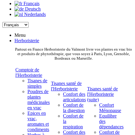
Français
Deutsch
Nederlands
Menu
Herboristerie
Partout en France Herboristerie du Valmont livre vos plantes en vrac bio
et produits de phytothérapie, que vous soyez à Paris, Lyon, Grenoble,
Bordeaux ou Marseille.
Comptoir de
l'Herboristerie
Tisanes de
Tisanes santé de
simples
l'Herboristerie
Tisanes santé de
Poudres de
Confort des
l'Herboristerie
plantes
articulations
(suite)
médicinales
Confort de
Confort
en vrac
la digestion
Ménopause
Epices en
Confort de
Equilibre
vrac,
la
des
aromates et
respiration
dépendances
condiments
Confort des
Confort de
Herbes à