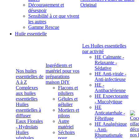
Découragement et
Original
désespoir
Sensibilité à ce que vivent
les autres
Gamme Rescue
Huile essentielle
Les Huiles essentielles
par activité
HE Calmante -
Relaxante -
Ingrédients et
Sédative
Nos huiles
matériel pour vos
HE Anti-virale -
essentielles de
préparations
Anti-infectieuse
A à Z
maison DIY
HE -
Complexes
Flacons et
Antibactérienne
aux huiles
piluliers
HE Expectorante
essentielles
Gélules et
- Mucolytique
Huiles
gélulier
HE
essentielles à
Mortiers et
Anticatarrhale -
diffuser
pilons
Fébrifuge
Eaux Florales
Autre
HE Analgésique
- Hydrolats
matériel
- Anti-
Huiles
Séchoirs
Rhumatismale
végétales,
pour