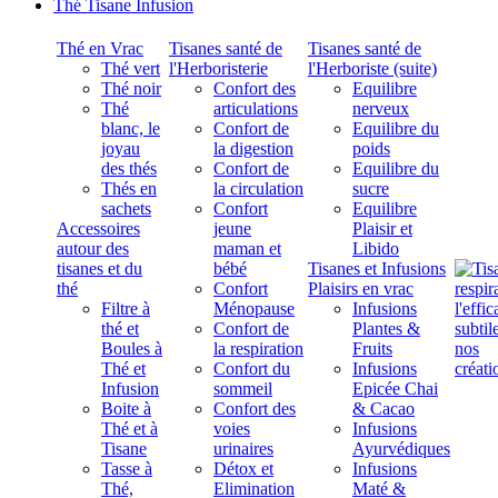
Thé Tisane Infusion
Thé en Vrac
Tisanes santé de
Tisanes santé de
Thé vert
l'Herboristerie
l'Herboriste (suite)
Thé noir
Confort des
Equilibre
Thé
articulations
nerveux
blanc, le
Confort de
Equilibre du
joyau
la digestion
poids
des thés
Confort de
Equilibre du
Thés en
la circulation
sucre
sachets
Confort
Equilibre
Accessoires
jeune
Plaisir et
autour des
maman et
Libido
tisanes et du
bébé
Tisanes et Infusions
thé
Confort
Plaisirs en vrac
Filtre à
Ménopause
Infusions
thé et
Confort de
Plantes &
Boules à
la respiration
Fruits
Thé et
Confort du
Infusions
Infusion
sommeil
Epicée Chai
Boite à
Confort des
& Cacao
Thé et à
voies
Infusions
Tisane
urinaires
Ayurvédiques
Tasse à
Détox et
Infusions
Thé,
Elimination
Maté &