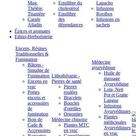
Mug,
Equilibre du
Lapacho
Théière,
cholestérol
Infusions
Tisanière
Equilibre
Rooibos
Carafe
des
Infusions en
Alladin
dépendances
sachets
Épices et aromates
Ethno-Herboristerie
Encens, Résines
Traditionnelles &
Fumigation
Médecine
Bâtons -
ayurvédique
Smudge de
Huile de
Fumigation
Lithothérapie -
massage
Encens en
Pierres de santé
Ayurvédique
vrac
Pierres
Lota, Neti
Portes
roulées
Pot et Gratte
encens et
Bracelets
Langue
accessoires
Boucles
Infusions
de
d'oreilles
Ayurvédiques
fumigation
Orgonites
Plantes
Bois de
Médecine chinoise
médicinales
Cade &
Plantes MTC
Ayurvédiques
Accessoires
en vrac
en vrac
Baguettes
Compléments