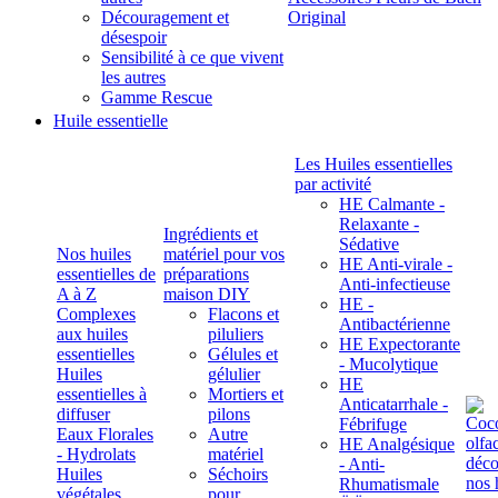
Découragement et
Original
désespoir
Sensibilité à ce que vivent
les autres
Gamme Rescue
Huile essentielle
Les Huiles essentielles
par activité
HE Calmante -
Relaxante -
Ingrédients et
Sédative
Nos huiles
matériel pour vos
HE Anti-virale -
essentielles de
préparations
Anti-infectieuse
A à Z
maison DIY
HE -
Complexes
Flacons et
Antibactérienne
aux huiles
piluliers
HE Expectorante
essentielles
Gélules et
- Mucolytique
Huiles
gélulier
HE
essentielles à
Mortiers et
Anticatarrhale -
diffuser
pilons
Fébrifuge
Eaux Florales
Autre
HE Analgésique
- Hydrolats
matériel
- Anti-
Huiles
Séchoirs
Rhumatismale
végétales,
pour