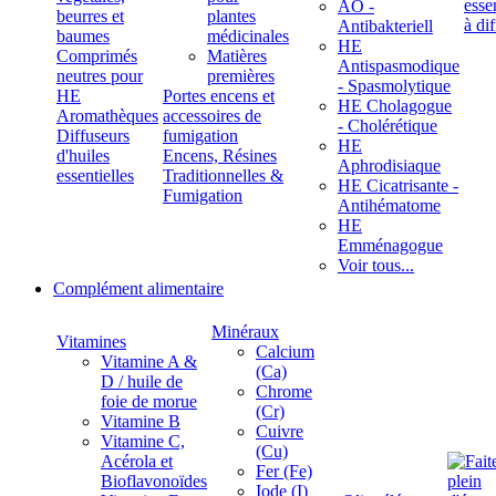
ÄÖ -
beurres et
plantes
Antibakteriell
baumes
médicinales
HE
Comprimés
Matières
Antispasmodique
neutres pour
premières
- Spasmolytique
HE
Portes encens et
HE Cholagogue
Aromathèques
accessoires de
- Cholérétique
Diffuseurs
fumigation
HE
d'huiles
Encens, Résines
Aphrodisiaque
essentielles
Traditionnelles &
HE Cicatrisante -
Fumigation
Antihématome
HE
Emménagogue
Voir tous...
Complément alimentaire
Minéraux
Vitamines
Calcium
Vitamine A &
(Ca)
D / huile de
Chrome
foie de morue
(Cr)
Vitamine B
Cuivre
Vitamine C,
(Cu)
Acérola et
Fer (Fe)
Bioflavonoïdes
Iode (I)