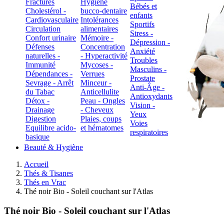
Fractures
Hygiène
Bébés et
Cholestérol -
bucco-dentaire
enfants
Cardiovasculaire
Intolérances
Sportifs
Circulation
alimentaires
Stress -
Confort urinaire
Mémoire -
Dépression -
Défenses
Concentration
Anxiété
naturelles -
- Hyperactivité
Troubles
Immunité
Mycoses -
Masculins -
Dépendances -
Verrues
Prostate
Sevrage - Arrêt
Minceur -
Anti-Âge -
du Tabac
Anticellulite
Antioxydants
Détox -
Peau - Ongles
Vision -
Drainage
- Cheveux
Yeux
Digestion
Plaies, coups
Voies
Equilibre acido-
et hématomes
respiratoires
basique
Beauté & Hygiène
Accueil
Thés & Tisanes
Thés en Vrac
Thé noir Bio - Soleil couchant sur l'Atlas
Thé noir Bio - Soleil couchant sur l'Atlas