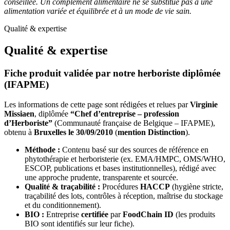
conseillée. Un complément alimentaire ne se substitue pas à une
alimentation variée et équilibrée et à un mode de vie sain.
Qualité & expertise
Qualité & expertise
Fiche produit validée par notre herboriste diplômée
(IFAPME)
Les informations de cette page sont rédigées et relues par
Virginie
Missiaen
, diplômée
“Chef d’entreprise – profession
d’Herboriste”
(Communauté française de Belgique – IFAPME),
obtenu à
Bruxelles le 30/09/2010
(
mention Distinction
).
Méthode :
Contenu basé sur des sources de référence en
phytothérapie et herboristerie (ex. EMA/HMPC, OMS/WHO,
ESCOP, publications et bases institutionnelles), rédigé avec
une approche prudente, transparente et sourcée.
Qualité & traçabilité :
Procédures
HACCP
(hygiène stricte,
traçabilité des lots, contrôles à réception, maîtrise du stockage
et du conditionnement).
BIO :
Entreprise
certifiée
par
FoodChain ID
(les produits
BIO sont identifiés sur leur fiche).