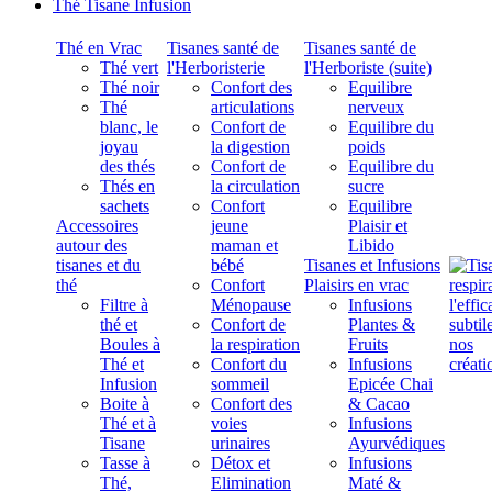
Thé Tisane Infusion
Thé en Vrac
Tisanes santé de
Tisanes santé de
Thé vert
l'Herboristerie
l'Herboriste (suite)
Thé noir
Confort des
Equilibre
Thé
articulations
nerveux
blanc, le
Confort de
Equilibre du
joyau
la digestion
poids
des thés
Confort de
Equilibre du
Thés en
la circulation
sucre
sachets
Confort
Equilibre
Accessoires
jeune
Plaisir et
autour des
maman et
Libido
tisanes et du
bébé
Tisanes et Infusions
thé
Confort
Plaisirs en vrac
Filtre à
Ménopause
Infusions
thé et
Confort de
Plantes &
Boules à
la respiration
Fruits
Thé et
Confort du
Infusions
Infusion
sommeil
Epicée Chai
Boite à
Confort des
& Cacao
Thé et à
voies
Infusions
Tisane
urinaires
Ayurvédiques
Tasse à
Détox et
Infusions
Thé,
Elimination
Maté &