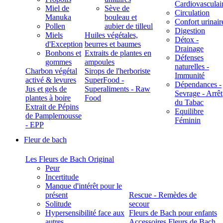
Cardiovasculai
Miel de
Sève de
Circulation
Manuka
bouleau et
Confort urinair
Pollen
aubier de tilleul
Digestion
Miels
Huiles végétales,
Détox -
d'Exception
beurres et baumes
Drainage
Bonbons et
Extraits de plantes en
Défenses
gommes
ampoules
naturelles -
Charbon végétal
Sirops de l'herboriste
Immunité
activé & levures
SuperFood -
Dépendances -
Jus et gels de
Superaliments - Raw
Sevrage - Arrêt
plantes à boire
Food
du Tabac
Extrait de Pépins
Equilibre
de Pamplemousse
Féminin
- EPP
Fleur de bach
Les Fleurs de Bach Original
Peur
Incertitude
Manque d'intérêt pour le
présent
Rescue - Remèdes de
Solitude
secour
Hypersensibilité face aux
Fleurs de Bach pour enfants
autres
Accessoires Fleurs de Bach