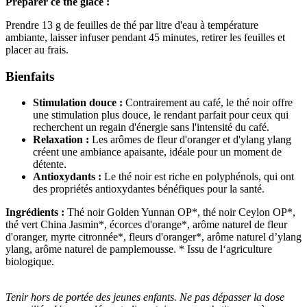
Préparer ce thé glacé :
Prendre 13 g de feuilles de thé par litre d'eau à température
ambiante, laisser infuser pendant 45 minutes, retirer les feuilles et
(2 avis)
placer au frais.
Bienfaits
Stimulation douce :
Contrairement au café, le thé noir offre
une stimulation plus douce, le rendant parfait pour ceux qui
recherchent un regain d'énergie sans l'intensité du café.
Relaxation :
Les arômes de fleur d'oranger et d'ylang ylang
créent une ambiance apaisante, idéale pour un moment de
détente.
Antioxydants :
Le thé noir est riche en polyphénols, qui ont
des propriétés antioxydantes bénéfiques pour la santé.
Ingrédients :
Thé noir Golden Yunnan OP*, thé noir Ceylon OP*,
thé vert China Jasmin*, écorces d'orange*, arôme naturel de fleur
d'oranger, myrte citronnée*, fleurs d'oranger*, arôme naturel d’ylang
ylang, arôme naturel de pamplemousse. * Issu de l‘agriculture
biologique.
Tenir hors de portée des jeunes enfants. Ne pas dépasser la dose