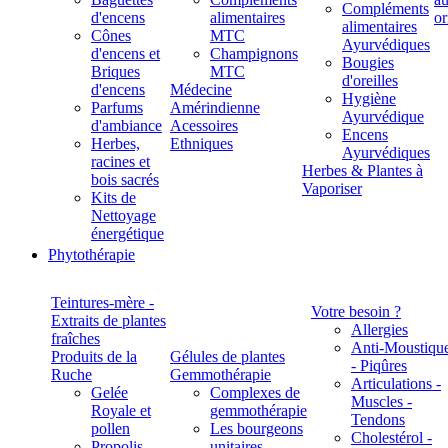
Compléments
d'encens
alimentaires
alimentaires
Cônes
MTC
Ayurvédiques
d'encens et
Champignons
Bougies
Briques
MTC
d'oreilles
d'encens
Médecine
Hygiène
Parfums
Amérindienne
Ayurvédique
d'ambiance
Acessoires
Encens
Herbes,
Ethniques
Ayurvédiques
racines et
Herbes & Plantes à
bois sacrés
Vaporiser
Kits de
Nettoyage
énergétique
Phytothérapie
Teintures-mère -
Votre besoin ?
Extraits de plantes
Allergies
fraîches
Anti-Moustiqu
Produits de la
Gélules de plantes
- Piqûres
Ruche
Gemmothérapie
Articulations -
Gelée
Complexes de
Muscles -
Royale et
gemmothérapie
Tendons
pollen
Les bourgeons
Cholestérol -
Propolis
unitaires