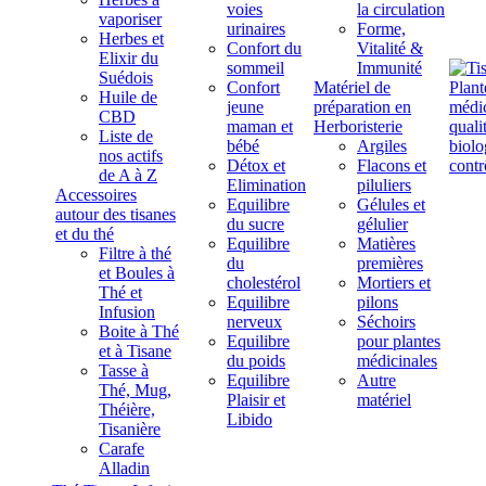
voies
la circulation
vaporiser
urinaires
Forme,
Herbes et
Confort du
Vitalité &
Elixir du
sommeil
Immunité
Suédois
Confort
Matériel de
Huile de
jeune
préparation en
CBD
maman et
Herboristerie
Liste de
bébé
Argiles
nos actifs
Détox et
Flacons et
de A à Z
Elimination
piluliers
Accessoires
Equilibre
Gélules et
autour des tisanes
du sucre
gélulier
et du thé
Equilibre
Matières
Filtre à thé
du
premières
et Boules à
cholestérol
Mortiers et
Thé et
Equilibre
pilons
Infusion
nerveux
Séchoirs
Boite à Thé
Equilibre
pour plantes
et à Tisane
du poids
médicinales
Tasse à
Equilibre
Autre
Thé, Mug,
Plaisir et
matériel
Théière,
Libido
Tisanière
Carafe
Alladin