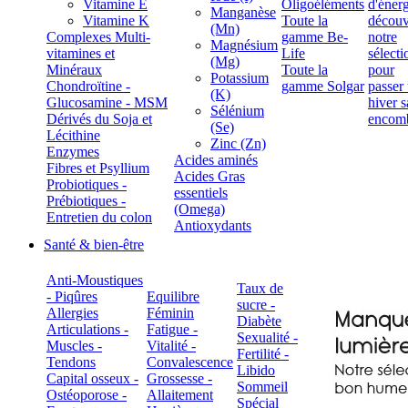
Vitamine E
Oligoéléments
Manganèse
Vitamine K
Toute la
(Mn)
Complexes Multi-
gamme Be-
Magnésium
vitamines et
Life
(Mg)
Minéraux
Toute la
Potassium
Chondroïtine -
gamme Solgar
(K)
Glucosamine - MSM
Sélénium
Dérivés du Soja et
(Se)
Lécithine
Zinc (Zn)
Enzymes
Acides aminés
Fibres et Psyllium
Acides Gras
Probiotiques -
essentiels
Prébiotiques -
(Omega)
Entretien du colon
Antioxydants
Santé & bien-être
Anti-Moustiques
Taux de
- Piqûres
Equilibre
sucre -
Allergies
Féminin
Diabète
Articulations -
Fatigue -
Sexualité -
Muscles -
Vitalité -
Fertilité -
Tendons
Convalescence
Libido
Capital osseux -
Grossesse -
Sommeil
Ostéoporose -
Allaitement
Spécial