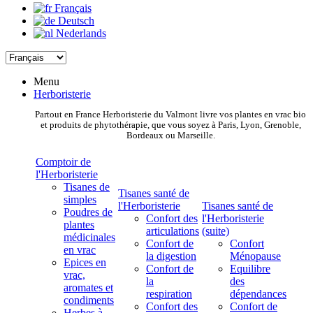
Français
Deutsch
Nederlands
Menu
Herboristerie
Partout en France Herboristerie du Valmont livre vos plantes en vrac bio
et produits de phytothérapie, que vous soyez à Paris, Lyon, Grenoble,
Bordeaux ou Marseille.
Comptoir de
l'Herboristerie
Tisanes de
Tisanes santé de
simples
l'Herboristerie
Tisanes santé de
Poudres de
Confort des
l'Herboristerie
plantes
articulations
(suite)
médicinales
Confort de
Confort
en vrac
la digestion
Ménopause
Epices en
Confort de
Equilibre
vrac,
la
des
aromates et
respiration
dépendances
condiments
Confort des
Confort de
Herbes à