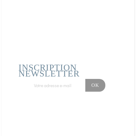
Acheteur Vérifié
Publié le 12/09/2020 à 20:38
(Date de commande : 02/09/2020)
Goût magnifique et infusion de bien-être à recommander
INSCRIPTION
NEWSLETTER
Facebook
Instagram