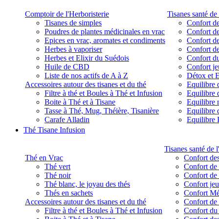
Comptoir de l'Herboristerie
Tisanes santé de 
Tisanes de simples
Confort de
Poudres de plantes médicinales en vrac
Confort de
Epices en vrac, aromates et condiments
Confort de
Herbes à vaporiser
Confort de
Herbes et Elixir du Suédois
Confort d
Huile de CBD
Confort j
Liste de nos actifs de A à Z
Détox et E
Accessoires autour des tisanes et du thé
Equilibre 
Filtre à thé et Boules à Thé et Infusion
Equilibre 
Boite à Thé et à Tisane
Equilibre
Tasse à Thé, Mug, Théière, Tisanière
Equilibre 
Carafe Alladin
Equilibre P
Thé Tisane Infusion
Tisanes santé de l
Thé en Vrac
Confort des
Thé vert
Confort de 
Thé noir
Confort de 
Thé blanc, le joyau des thés
Confort je
Thés en sachets
Confort M
Accessoires autour des tisanes et du thé
Confort de 
Filtre à thé et Boules à Thé et Infusion
Confort du