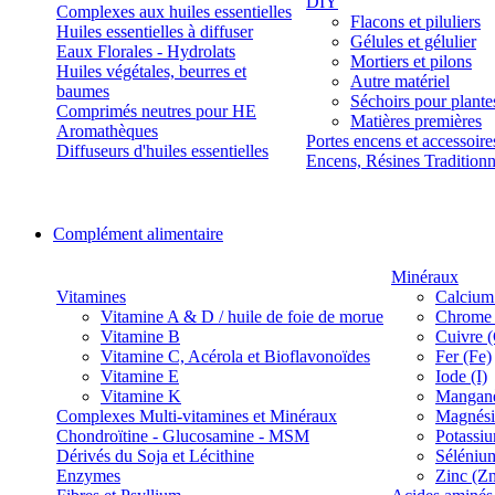
DIY
Complexes aux huiles essentielles
Flacons et piluliers
Huiles essentielles à diffuser
Gélules et gélulier
Eaux Florales - Hydrolats
Mortiers et pilons
Huiles végétales, beurres et
Autre matériel
baumes
Séchoirs pour plante
Comprimés neutres pour HE
Matières premières
Aromathèques
Portes encens et accessoire
Diffuseurs d'huiles essentielles
Encens, Résines Tradition
Complément alimentaire
Minéraux
Vitamines
Calcium
Vitamine A & D / huile de foie de morue
Chrome 
Vitamine B
Cuivre 
Vitamine C, Acérola et Bioflavonoïdes
Fer (Fe)
Vitamine E
Iode (I)
Vitamine K
Manganè
Complexes Multi-vitamines et Minéraux
Magnés
Chondroïtine - Glucosamine - MSM
Potassi
Dérivés du Soja et Lécithine
Séléniu
Enzymes
Zinc (Z