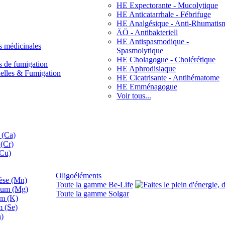
HE Expectorante - Mucolytique
HE Anticatarrhale - Fébrifuge
HE Analgésique - Anti-Rhumatis
ÄÖ - Antibakteriell
HE Antispasmodique -
s médicinales
Spasmolytique
HE Cholagogue - Cholérétique
s de fumigation
HE Aphrodisiaque
nelles & Fumigation
HE Cicatrisante - Antihématome
HE Emménagogue
Voir tous...
 (Ca)
(Cr)
(Cu)
Oligoéléments
se (Mn)
Toute la gamme Be-Life
ium (Mg)
Toute la gamme Solgar
um (K)
m (Se)
n)