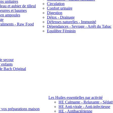
ns unitaires
Circulation
eau et aubier de tilleul
Confort urinaire
beurres et baumes
Digestion
s en ampoules
Détox - Drainage
ste
Défenses naturelles - Immunité
raliments - Raw Food
Dépendances - Sevrage - Arrêt du Tabac
Equilibre Féminin
e secour
 enfants
de Bach Original
Les Huiles essentielles par activité
HE Calmante - Relaxante - Sédati
HE Anti-virale - Anti-infectieuse
r vos préparations maison
HE - Antibactérienne