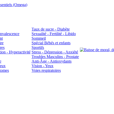
sentiels (Omega)
Taux de sucre - Diabète
Convalescence
Sexualité - Fertilité - Libido
nt
Sommeil
ire
Spécial Bébés et enfants
res
Sportifs
ion - Hyperactivité
Stress - Dépression - Anxiété
Troubles Masculins - Prostate
e
Anti-Âge - Antioxydants
veux
Vision - Yeux
atomes
Voies respiratoires