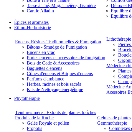
Boite à Thé et à Tisane
Confort des
Tasse à Thé, Mug, Théière, Tisanière
Détox et E
Carafe Alladin
Equilibre d
Equilibre 
Épices et aromates
Ethno-Herboristerie
Lithothérapie 
Encens, Résines Traditionnelles & Fumigation
Pierres
Bâtons - Smudge de Fumigation
Bracele
Encens en vrac
Boucles
Portes encens et accessoires de fumigation
Orgoni
Bois de Cade & Accessoires
Médecine chi
Baguettes d'encens
Plante
Cônes d'encens et Briques d'encens
Complé
Parfums d'ambiance
Champ
Herbes, racines et bois sacrés
Médecine Am
Kits de Nettoyage énergétique
Acessoires E
Phytothérapie
Teintures-mère - Extraits de plantes fraîches
Produits de la Ruche
Gélules de plantes
Gelée Royale et pollen
Gemmothérapie
Propolis
Complexes 