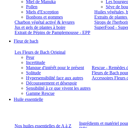
Miel de Manuka
Les bourgeo
Pollen
Sève de boul
Miels d'Exception
Huiles végétales, 
Bonbons et gommes
Extraits de plante
Charbon végétal activé & levures
Sirops de l'herbori
Jus et gels de plantes à boire
SuperFood - Supe
Extrait de Pépins de Pamplemousse - EPP
Fleur de bach
Les Fleurs de Bach Original
Peur
Incertitude
Manque d'intérêt pour le présent
Rescue - Remèdes d
Solitude
Fleurs de Bach pour
Hypersensibilité face aux autres
Accessoires Fleurs 
Découragement et désespoir
Sensibilité à ce que vivent les autres
Gamme Rescue
Huile essentielle
Ingrédients et matériel pou
Nos huiles essentielles de A à Z