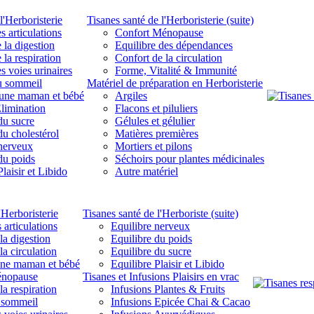
l'Herboristerie
Tisanes santé de l'Herboristerie (suite)
s articulations
Confort Ménopause
 la digestion
Equilibre des dépendances
 la respiration
Confort de la circulation
s voies urinaires
Forme, Vitalité & Immunité
u sommeil
Matériel de préparation en Herboristerie
eune maman et bébé
Argiles
limination
Flacons et piluliers
du sucre
Gélules et gélulier
du cholestérol
Matières premières
 nerveux
Mortiers et pilons
du poids
Séchoirs pour plantes médicinales
laisir et Libido
Autre matériel
'Herboristerie
Tisanes santé de l'Herboriste (suite)
 articulations
Equilibre nerveux
la digestion
Equilibre du poids
la circulation
Equilibre du sucre
une maman et bébé
Equilibre Plaisir et Libido
énopause
Tisanes et Infusions Plaisirs en vrac
la respiration
Infusions Plantes & Fruits
 sommeil
Infusions Epicée Chai & Cacao