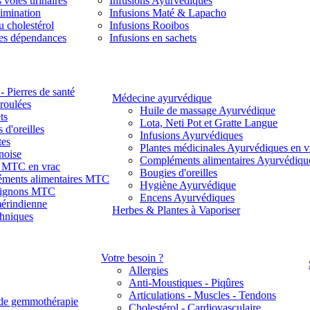
 voies urinaires
Infusions Ayurvédiques
limination
Infusions Maté & Lapacho
u cholestérol
Infusions Rooibos
des dépendances
Infusions en sachets
- Pierres de santé
Médecine ayurvédique
 roulées
Huile de massage Ayurvédique
ts
Lota, Neti Pot et Gratte Langue
 d'oreilles
Infusions Ayurvédiques
tes
Plantes médicinales Ayurvédiques en v
noise
Compléments alimentaires Ayurvédiqu
s MTC en vrac
Bougies d'oreilles
ments alimentaires MTC
Hygiène Ayurvédique
ignons MTC
Encens Ayurvédiques
érindienne
Herbes & Plantes à Vaporiser
thniques
Votre besoin ?
Allergies
Anti-Moustiques - Piqûres
Articulations - Muscles - Tendons
de gemmothérapie
Cholestérol - Cardiovasculaire