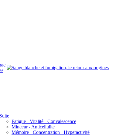
rac
es
Suite
Fatigue - Vitalité - Convalescence
Minceur - Anticellulite
Mémoire - Concentration - Hyperactivité