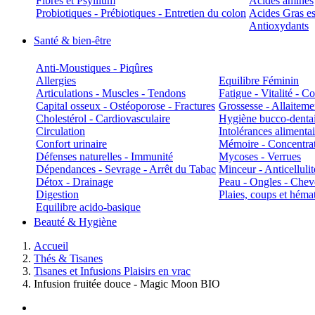
Fibres et Psyllium
Acides aminés
Probiotiques - Prébiotiques - Entretien du colon
Acides Gras es
Antioxydants
Santé & bien-être
Anti-Moustiques - Piqûres
Allergies
Equilibre Féminin
Articulations - Muscles - Tendons
Fatigue - Vitalité - 
Capital osseux - Ostéoporose - Fractures
Grossesse - Allaiteme
Cholestérol - Cardiovasculaire
Hygiène bucco-denta
Circulation
Intolérances alimentai
Confort urinaire
Mémoire - Concentrat
Défenses naturelles - Immunité
Mycoses - Verrues
Dépendances - Sevrage - Arrêt du Tabac
Minceur - Anticellulit
Détox - Drainage
Peau - Ongles - Che
Digestion
Plaies, coups et hém
Equilibre acido-basique
Beauté & Hygiène
Accueil
Thés & Tisanes
Tisanes et Infusions Plaisirs en vrac
Infusion fruitée douce - Magic Moon BIO