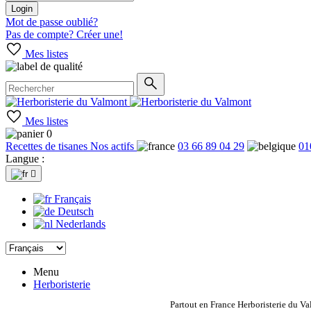
Login
Mot de passe oublié?
Pas de compte? Créer une!
Mes listes
Mes listes
0
Recettes de tisanes
Nos actifs
03 66 89 04 29
01
Langue :

Français
Deutsch
Nederlands
Menu
Herboristerie
Partout en France Herboristerie du Va