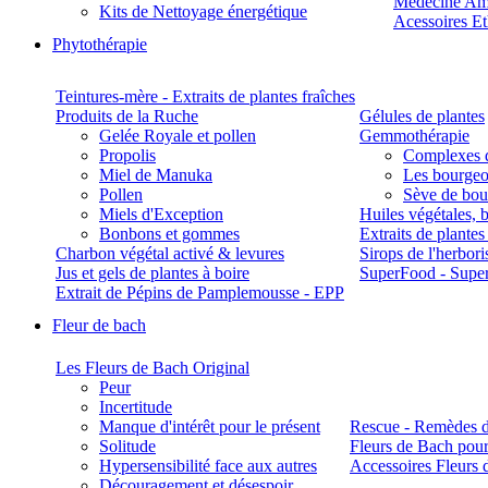
Médecine Am
Kits de Nettoyage énergétique
Acessoires E
Phytothérapie
Teintures-mère - Extraits de plantes fraîches
Produits de la Ruche
Gélules de plantes
Gelée Royale et pollen
Gemmothérapie
Propolis
Complexes 
Miel de Manuka
Les bourgeo
Pollen
Sève de boul
Miels d'Exception
Huiles végétales, 
Bonbons et gommes
Extraits de plante
Charbon végétal activé & levures
Sirops de l'herbori
Jus et gels de plantes à boire
SuperFood - Supe
Extrait de Pépins de Pamplemousse - EPP
Fleur de bach
Les Fleurs de Bach Original
Peur
Incertitude
Manque d'intérêt pour le présent
Rescue - Remèdes d
Solitude
Fleurs de Bach pour
Hypersensibilité face aux autres
Accessoires Fleurs 
Découragement et désespoir