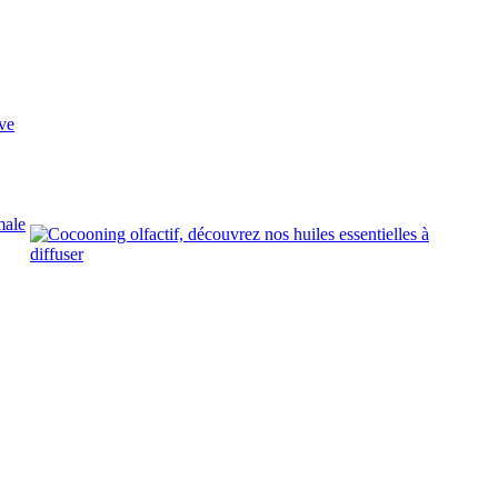
ve
male