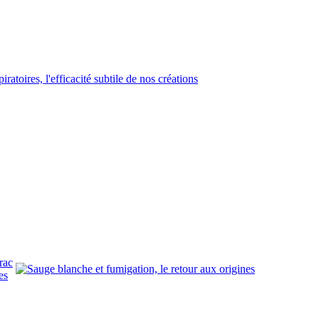
rac
es