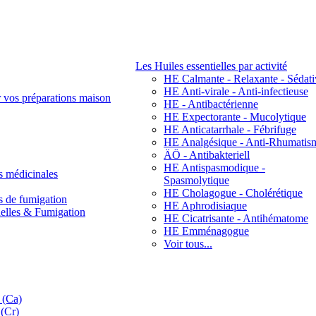
Les Huiles essentielles par activité
HE Calmante - Relaxante - Sédati
HE Anti-virale - Anti-infectieuse
r vos préparations maison
HE - Antibactérienne
HE Expectorante - Mucolytique
HE Anticatarrhale - Fébrifuge
HE Analgésique - Anti-Rhumatis
ÄÖ - Antibakteriell
HE Antispasmodique -
s médicinales
Spasmolytique
HE Cholagogue - Cholérétique
s de fumigation
HE Aphrodisiaque
nelles & Fumigation
HE Cicatrisante - Antihématome
HE Emménagogue
Voir tous...
 (Ca)
(Cr)