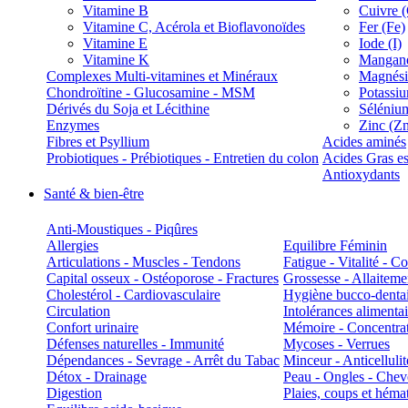
Vitamine B
Cuivre 
Vitamine C, Acérola et Bioflavonoïdes
Fer (Fe)
Vitamine E
Iode (I)
Vitamine K
Manganè
Complexes Multi-vitamines et Minéraux
Magnés
Chondroïtine - Glucosamine - MSM
Potassi
Dérivés du Soja et Lécithine
Séléniu
Enzymes
Zinc (Z
Fibres et Psyllium
Acides aminés
Probiotiques - Prébiotiques - Entretien du colon
Acides Gras es
Antioxydants
Santé & bien-être
Anti-Moustiques - Piqûres
Allergies
Equilibre Féminin
Articulations - Muscles - Tendons
Fatigue - Vitalité - 
Capital osseux - Ostéoporose - Fractures
Grossesse - Allaiteme
Cholestérol - Cardiovasculaire
Hygiène bucco-denta
Circulation
Intolérances alimentai
Confort urinaire
Mémoire - Concentrat
Défenses naturelles - Immunité
Mycoses - Verrues
Dépendances - Sevrage - Arrêt du Tabac
Minceur - Anticellulit
Détox - Drainage
Peau - Ongles - Che
Digestion
Plaies, coups et hém