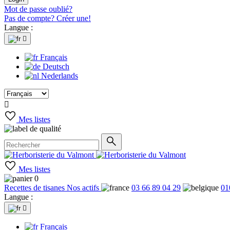
Mot de passe oublié?
Pas de compte? Créer une!
Langue :

Français
Deutsch
Nederlands

Mes listes
Mes listes
0
Recettes de tisanes
Nos actifs
03 66 89 04 29
01
Langue :

Français