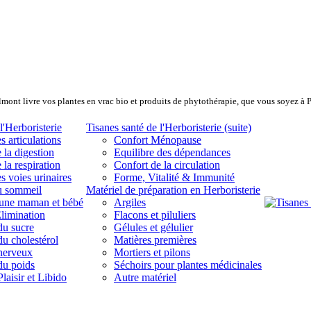
lmont livre vos plantes en vrac bio et produits de phytothérapie, que vous soyez à 
l'Herboristerie
Tisanes santé de l'Herboristerie (suite)
s articulations
Confort Ménopause
 la digestion
Equilibre des dépendances
 la respiration
Confort de la circulation
s voies urinaires
Forme, Vitalité & Immunité
u sommeil
Matériel de préparation en Herboristerie
eune maman et bébé
Argiles
limination
Flacons et piluliers
du sucre
Gélules et gélulier
du cholestérol
Matières premières
 nerveux
Mortiers et pilons
du poids
Séchoirs pour plantes médicinales
laisir et Libido
Autre matériel