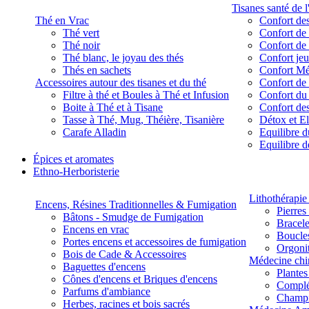
Tisanes santé de l
Thé en Vrac
Confort des
Thé vert
Confort de 
Thé noir
Confort de 
Thé blanc, le joyau des thés
Confort je
Thés en sachets
Confort M
Accessoires autour des tisanes et du thé
Confort de 
Filtre à thé et Boules à Thé et Infusion
Confort du
Boite à Thé et à Tisane
Confort des
Tasse à Thé, Mug, Théière, Tisanière
Détox et E
Carafe Alladin
Equilibre d
Equilibre 
Épices et aromates
Ethno-Herboristerie
Lithothérapie 
Encens, Résines Traditionnelles & Fumigation
Pierres
Bâtons - Smudge de Fumigation
Bracele
Encens en vrac
Boucles
Portes encens et accessoires de fumigation
Orgoni
Bois de Cade & Accessoires
Médecine chi
Baguettes d'encens
Plante
Cônes d'encens et Briques d'encens
Complé
Parfums d'ambiance
Champ
Herbes, racines et bois sacrés