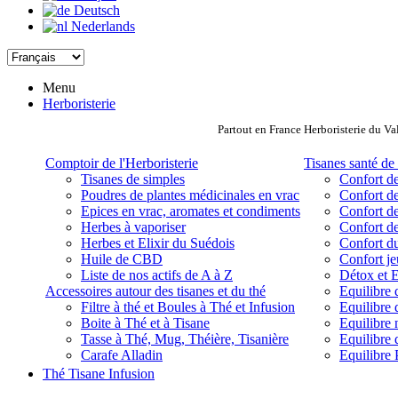
Deutsch
Nederlands
Menu
Herboristerie
Partout en France Herboristerie du Va
Comptoir de l'Herboristerie
Tisanes santé de 
Tisanes de simples
Confort de
Poudres de plantes médicinales en vrac
Confort de
Epices en vrac, aromates et condiments
Confort de
Herbes à vaporiser
Confort de
Herbes et Elixir du Suédois
Confort d
Huile de CBD
Confort j
Liste de nos actifs de A à Z
Détox et E
Accessoires autour des tisanes et du thé
Equilibre 
Filtre à thé et Boules à Thé et Infusion
Equilibre 
Boite à Thé et à Tisane
Equilibre
Tasse à Thé, Mug, Théière, Tisanière
Equilibre 
Carafe Alladin
Equilibre P
Thé Tisane Infusion