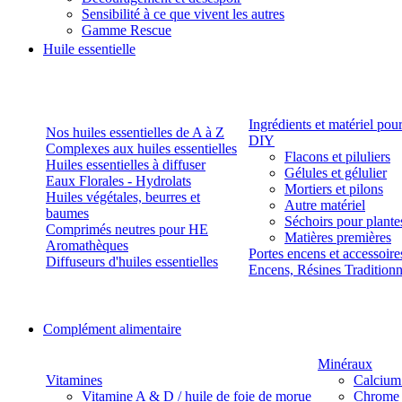
Sensibilité à ce que vivent les autres
Gamme Rescue
Huile essentielle
Ingrédients et matériel pou
Nos huiles essentielles de A à Z
DIY
Complexes aux huiles essentielles
Flacons et piluliers
Huiles essentielles à diffuser
Gélules et gélulier
Eaux Florales - Hydrolats
Mortiers et pilons
Huiles végétales, beurres et
Autre matériel
baumes
Séchoirs pour plante
Comprimés neutres pour HE
Matières premières
Aromathèques
Portes encens et accessoire
Diffuseurs d'huiles essentielles
Encens, Résines Tradition
Complément alimentaire
Minéraux
Vitamines
Calcium
Vitamine A & D / huile de foie de morue
Chrome 