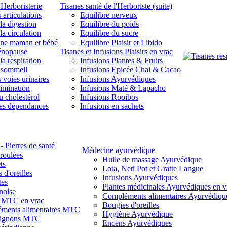
'Herboristerie
Tisanes santé de l'Herboriste (suite)
 articulations
Equilibre nerveux
la digestion
Equilibre du poids
la circulation
Equilibre du sucre
une maman et bébé
Equilibre Plaisir et Libido
énopause
Tisanes et Infusions Plaisirs en vrac
la respiration
Infusions Plantes & Fruits
 sommeil
Infusions Epicée Chai & Cacao
 voies urinaires
Infusions Ayurvédiques
limination
Infusions Maté & Lapacho
u cholestérol
Infusions Rooibos
des dépendances
Infusions en sachets
- Pierres de santé
Médecine ayurvédique
 roulées
Huile de massage Ayurvédique
ts
Lota, Neti Pot et Gratte Langue
 d'oreilles
Infusions Ayurvédiques
tes
Plantes médicinales Ayurvédiques en v
noise
Compléments alimentaires Ayurvédiqu
s MTC en vrac
Bougies d'oreilles
ments alimentaires MTC
Hygiène Ayurvédique
ignons MTC
Encens Ayurvédiques