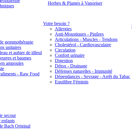
érindienne
Herbes & Plantes à Vaporiser
thniques
Votre besoin ?
Allergies
Anti-Moustiques - Piqûres
Articulations - Muscles - Tendons
de gemmothérapie
Cholestérol - Cardiovasculaire
ns unitaires
Circulation
eau et aubier de tilleul
Confort urinaire
beurres et baumes
Digestion
s en ampoules
Détox - Drainage
ste
Défenses naturelles - Immunité
raliments - Raw Food
Dépendances - Sevrage - Arrêt du Tabac
Equilibre Féminin
e secour
 enfants
de Bach Original