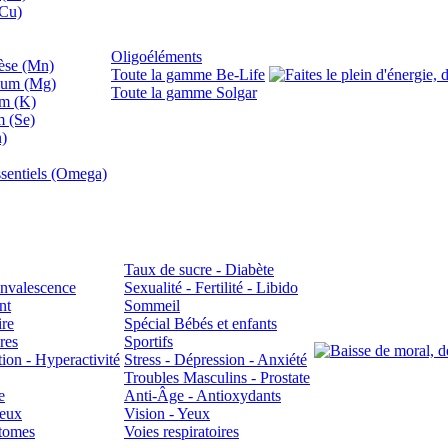
(Cu)
Oligoéléments
se (Mn)
Toute la gamme Be-Life
ium (Mg)
Toute la gamme Solgar
um (K)
m (Se)
n)
sentiels (Omega)
Taux de sucre - Diabète
Convalescence
Sexualité - Fertilité - Libido
nt
Sommeil
ire
Spécial Bébés et enfants
res
Sportifs
ion - Hyperactivité
Stress - Dépression - Anxiété
Troubles Masculins - Prostate
e
Anti-Âge - Antioxydants
veux
Vision - Yeux
atomes
Voies respiratoires