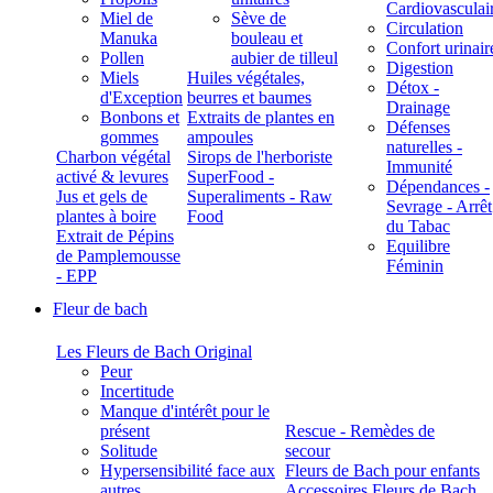
Cardiovasculai
Miel de
Sève de
Circulation
Manuka
bouleau et
Confort urinair
Pollen
aubier de tilleul
Digestion
Miels
Huiles végétales,
Détox -
d'Exception
beurres et baumes
Drainage
Bonbons et
Extraits de plantes en
Défenses
gommes
ampoules
naturelles -
Charbon végétal
Sirops de l'herboriste
Immunité
activé & levures
SuperFood -
Dépendances -
Jus et gels de
Superaliments - Raw
Sevrage - Arrêt
plantes à boire
Food
du Tabac
Extrait de Pépins
Equilibre
de Pamplemousse
Féminin
- EPP
Fleur de bach
Les Fleurs de Bach Original
Peur
Incertitude
Manque d'intérêt pour le
présent
Rescue - Remèdes de
Solitude
secour
Hypersensibilité face aux
Fleurs de Bach pour enfants
autres
Accessoires Fleurs de Bach