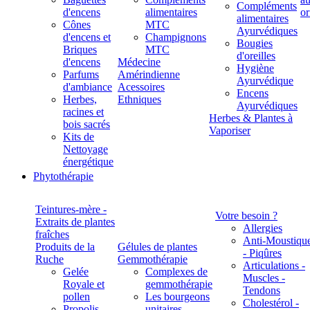
Compléments
d'encens
alimentaires
alimentaires
Cônes
MTC
Ayurvédiques
d'encens et
Champignons
Bougies
Briques
MTC
d'oreilles
d'encens
Médecine
Hygiène
Parfums
Amérindienne
Ayurvédique
d'ambiance
Acessoires
Encens
Herbes,
Ethniques
Ayurvédiques
racines et
Herbes & Plantes à
bois sacrés
Vaporiser
Kits de
Nettoyage
énergétique
Phytothérapie
Teintures-mère -
Votre besoin ?
Extraits de plantes
Allergies
fraîches
Anti-Moustiqu
Produits de la
Gélules de plantes
- Piqûres
Ruche
Gemmothérapie
Articulations -
Gelée
Complexes de
Muscles -
Royale et
gemmothérapie
Tendons
pollen
Les bourgeons
Cholestérol -
Propolis
unitaires