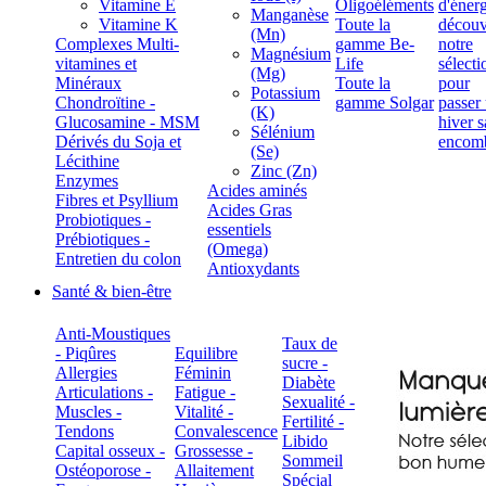
Vitamine E
Oligoéléments
Manganèse
Vitamine K
Toute la
(Mn)
Complexes Multi-
gamme Be-
Magnésium
vitamines et
Life
(Mg)
Minéraux
Toute la
Potassium
Chondroïtine -
gamme Solgar
(K)
Glucosamine - MSM
Sélénium
Dérivés du Soja et
(Se)
Lécithine
Zinc (Zn)
Enzymes
Acides aminés
Fibres et Psyllium
Acides Gras
Probiotiques -
essentiels
Prébiotiques -
(Omega)
Entretien du colon
Antioxydants
Santé & bien-être
Anti-Moustiques
Taux de
- Piqûres
Equilibre
sucre -
Allergies
Féminin
Diabète
Articulations -
Fatigue -
Sexualité -
Muscles -
Vitalité -
Fertilité -
Tendons
Convalescence
Libido
Capital osseux -
Grossesse -
Sommeil
Ostéoporose -
Allaitement
Spécial