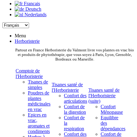
Français
Deutsch
Nederlands
Menu
Herboristerie
Partout en France Herboristerie du Valmont livre vos plantes en vrac bio
et produits de phytothérapie, que vous soyez à Paris, Lyon, Grenoble,
Bordeaux ou Marseille.
Comptoir de
l'Herboristerie
Tisanes de
Tisanes santé de
simples
l'Herboristerie
Tisanes santé de
Poudres de
Confort des
l'Herboristerie
plantes
articulations
(suite)
médicinales
Confort de
Confort
en vrac
la digestion
Ménopause
Epices en
Confort de
Equilibre
vrac,
la
des
aromates et
respiration
dépendances
condiments
Confort des
Confort de
Herbes à