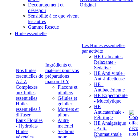
Découragement et
Original
désespoir
Sensibilité à ce que vivent
les autres
Gamme Rescue
Huile essentielle
Les Huiles essentielles
par activité
HE Calmante -
Relaxante -
Ingrédients et
Sédative
Nos huiles
matériel pour vos
HE Anti-virale -
essentielles de
préparations
Anti-infectieuse
A à Z
maison DIY
HE -
Complexes
Flacons et
Antibactérienne
aux huiles
piluliers
HE Expectorante
essentielles
Gélules et
- Mucolytique
Huiles
gélulier
HE
essentielles à
Mortiers et
Anticatarrhale -
diffuser
pilons
Fébrifuge
Eaux Florales
Autre
HE Analgésique
- Hydrolats
matériel
- Anti-
Huiles
Séchoirs
Rhumatismale
végétales,
pour