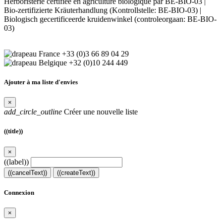
Herboristerie certifiée en agriculture biologique par BE-BIO-03 |
Bio-zertifizierte Kräuterhandlung (Kontrollstelle: BE-BIO-03) |
Biologisch gecertificeerde kruidenwinkel (controleorgaan: BE-BIO-
03)
+33 (0)3 66 89 04 29
+32 (0)10 244 449
Ajouter à ma liste d'envies
×
add_circle_outline
Créer une nouvelle liste
((title))
×
((label))
((cancelText))
((createText))
Connexion
×