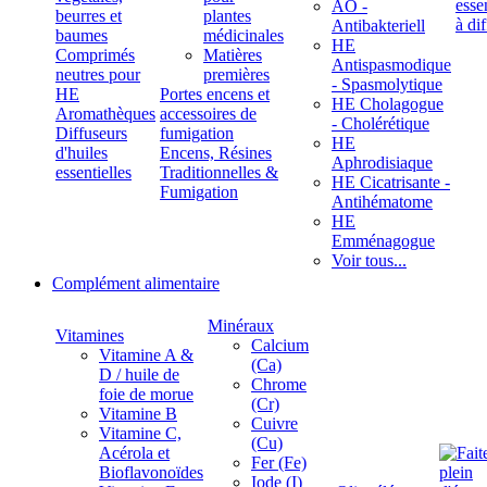
ÄÖ -
beurres et
plantes
Antibakteriell
baumes
médicinales
HE
Comprimés
Matières
Antispasmodique
neutres pour
premières
- Spasmolytique
HE
Portes encens et
HE Cholagogue
Aromathèques
accessoires de
- Cholérétique
Diffuseurs
fumigation
HE
d'huiles
Encens, Résines
Aphrodisiaque
essentielles
Traditionnelles &
HE Cicatrisante -
Fumigation
Antihématome
HE
Emménagogue
Voir tous...
Complément alimentaire
Minéraux
Vitamines
Calcium
Vitamine A &
(Ca)
D / huile de
Chrome
foie de morue
(Cr)
Vitamine B
Cuivre
Vitamine C,
(Cu)
Acérola et
Fer (Fe)
Bioflavonoïdes
Iode (I)