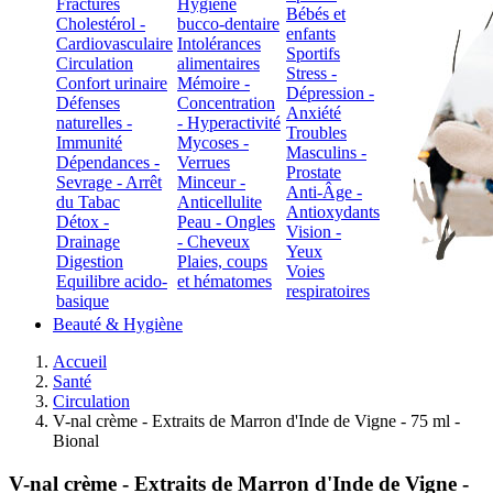
Fractures
Hygiène
Bébés et
Cholestérol -
bucco-dentaire
enfants
Cardiovasculaire
Intolérances
Sportifs
Circulation
alimentaires
Stress -
Confort urinaire
Mémoire -
Dépression -
Défenses
Concentration
Anxiété
naturelles -
- Hyperactivité
Troubles
Immunité
Mycoses -
Masculins -
Dépendances -
Verrues
Prostate
Sevrage - Arrêt
Minceur -
Anti-Âge -
du Tabac
Anticellulite
Antioxydants
Détox -
Peau - Ongles
Vision -
Drainage
- Cheveux
Yeux
Digestion
Plaies, coups
Voies
Equilibre acido-
et hématomes
respiratoires
basique
Beauté & Hygiène
Accueil
Santé
Circulation
V-nal crème - Extraits de Marron d'Inde de Vigne - 75 ml -
Bional
V-nal crème - Extraits de Marron d'Inde de Vigne -