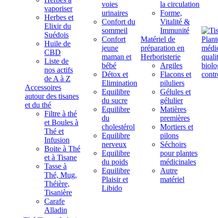
voies
la circulation
vaporiser
urinaires
Forme,
Herbes et
Confort du
Vitalité &
Elixir du
sommeil
Immunité
Suédois
Confort
Matériel de
Huile de
jeune
préparation en
CBD
maman et
Herboristerie
Liste de
bébé
Argiles
nos actifs
Détox et
Flacons et
de A à Z
Elimination
piluliers
Accessoires
Equilibre
Gélules et
autour des tisanes
du sucre
gélulier
et du thé
Equilibre
Matières
Filtre à thé
du
premières
et Boules à
cholestérol
Mortiers et
Thé et
Equilibre
pilons
Infusion
nerveux
Séchoirs
Boite à Thé
Equilibre
pour plantes
et à Tisane
du poids
médicinales
Tasse à
Equilibre
Autre
Thé, Mug,
Plaisir et
matériel
Théière,
Libido
Tisanière
Carafe
Alladin