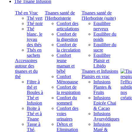
Thé Tisane Infusion
Thé en Vrac
Tisanes santé de
Tisanes santé de
Thé vert
l'Herboristerie
l'Herboriste (suite)
Thé noir
Confort des
Equilibre
Thé
articulations
nerveux
blanc, le
Confort de
Equilibre du
joyau
la digestion
poids
des thés
Confort de
Equilibre du
Thés en
la circulation
sucre
sachets
Confort
Equilibre
Accessoires
jeune
Plaisir et
autour des
maman et
Libido
tisanes et du
bébé
Tisanes et Infusions
thé
Confort
Plaisirs en vrac
Filtre à
Ménopause
Infusions
thé et
Confort de
Plantes &
Boules à
la respiration
Fruits
Thé et
Confort du
Infusions
Infusion
sommeil
Epicée Chai
Boite à
Confort des
& Cacao
Thé et à
voies
Infusions
Tisane
urinaires
Ayurvédiques
Tasse à
Détox et
Infusions
Thé,
Elimination
Maté &