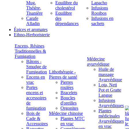
Mug,
Equilibre du
Lapacho
Théière,
cholestérol
Infusions
Tisanière
Equilibre
Rooibos
Carafe
des
Infusions en
Alladin
dépendances
sachets
Épices et aromates
Ethno-Herboristerie
Encens, Résines
Traditionnelles &
Fumigation
Médecine
Bâtons -
ayurvédique
Smudge de
Huile de
Fumigation
Lithothérapie -
massage
Encens en
Pierres de santé
Ayurvédique
vrac
Pierres
Lota, Neti
Portes
roulées
Pot et Gratte
encens et
Bracelets
Langue
accessoires
Boucles
Infusions
de
d'oreilles
Ayurvédiques
fumigation
Orgonites
Plantes
Bois de
Médecine chinoise
médicinales
Cade &
Plantes MTC
Ayurvédiques
Accessoires
en vrac
en vrac
Baguettes
Compléments