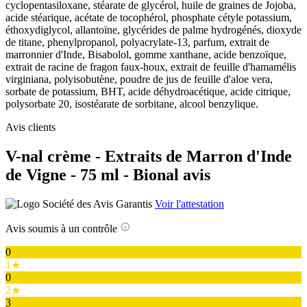
cyclopentasiloxane, stéarate de glycérol, huile de graines de Jojoba,
acide stéarique, acétate de tocophérol, phosphate cétyle potassium,
éthoxydiglycol, allantoïne, glycérides de palme hydrogénés, dioxyde
de titane, phenylpropanol, polyacrylate-13, parfum, extrait de
marronnier d'Inde, Bisabolol, gomme xanthane, acide benzoïque,
extrait de racine de fragon faux-houx, extrait de feuille d'hamamélis
virginiana, polyisobutène, poudre de jus de feuille d'aloe vera,
sorbate de potassium, BHT, acide déhydroacétique, acide citrique,
polysorbate 20, isostéarate de sorbitane, alcool benzylique.
Avis clients
V-nal crème - Extraits de Marron d'Inde
de Vigne - 75 ml - Bional avis
Voir l'attestation
Avis soumis à un contrôle
0
1★
0
2★
3