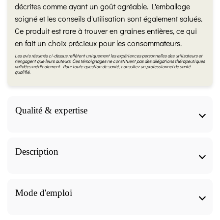
décrites comme ayant un goût agréable. L'emballage
soigné et les conseils d'utilisation sont également salués.
Ce produit est rare à trouver en graines entières, ce qui
en fait un choix précieux pour les consommateurs.
Les avis résumés ci-dessus reflètent uniquement les expériences personnelles des utilisateurs et
n'engagent que leurs auteurs. Ces témoignages ne constituent pas des allégations thérapeutiques
validées médicalement. Pour toute question de santé, consultez un professionnel de santé
qualifié.
Qualité & expertise
Qualité & expertise
Description
Fiche produit validée par notre herboriste
diplômée (IFAPME)
Les bienfaits
Les informations de cette page sont rédigées et relues
Mode d'emploi
par
Virginie Missiaen
, diplômée
“Chef d’entreprise –
Contribue au maintien d'une glycémie normale
profession d’Herboriste”
(Communauté française de
Participe à la protection du système