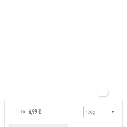
6,99 €
TTC