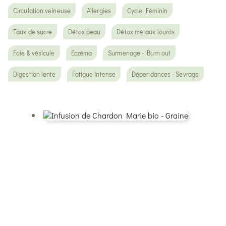
Circulation veineuse
Allergies
Cycle Féminin
Taux de sucre
Détox peau
Détox métaux lourds
Foie & vésicule
Eczéma
Surmenage - Burn out
Digestion lente
Fatigue intense
Dépendances - Sevrage