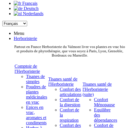
Français
Deutsch
Nederlands
Menu
Herboristerie
Partout en France Herboristerie du Valmont livre vos plantes en vrac bio
et produits de phytothérapie, que vous soyez à Paris, Lyon, Grenoble,
Bordeaux ou Marseille.
Comptoir de
l'Herboristerie
Tisanes de
Tisanes santé de
simples
l'Herboristerie
Tisanes santé de
Poudres de
Confort des
l'Herboristerie
plantes
articulations
(suite)
médicinales
Confort de
Confort
en vrac
la digestion
Ménopause
Epices en
Confort de
Equilibre
vrac,
la
des
aromates et
respiration
dépendances
condiments
Confort des
Confort de
Herbes à