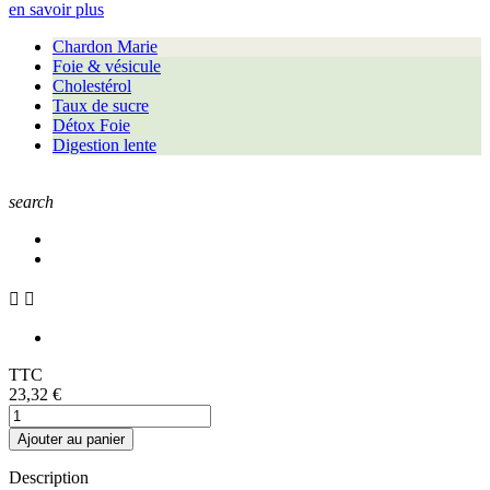
en savoir plus
Chardon Marie
Foie & vésicule
Cholestérol
Taux de sucre
Détox Foie
Digestion lente
search


TTC
23,32 €
Ajouter au panier
Description