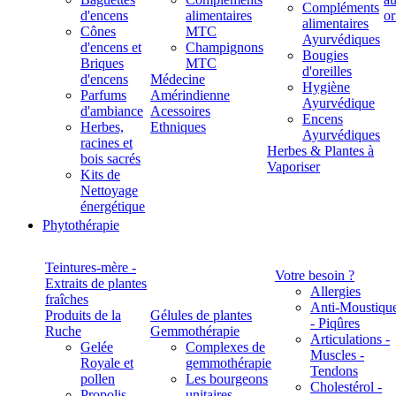
Compléments
d'encens
alimentaires
alimentaires
Cônes
MTC
Ayurvédiques
d'encens et
Champignons
Bougies
Briques
MTC
d'oreilles
d'encens
Médecine
Hygiène
Parfums
Amérindienne
Ayurvédique
d'ambiance
Acessoires
Encens
Herbes,
Ethniques
Ayurvédiques
racines et
Herbes & Plantes à
bois sacrés
Vaporiser
Kits de
Nettoyage
énergétique
Phytothérapie
Teintures-mère -
Votre besoin ?
Extraits de plantes
Allergies
fraîches
Anti-Moustiqu
Produits de la
Gélules de plantes
- Piqûres
Ruche
Gemmothérapie
Articulations -
Gelée
Complexes de
Muscles -
Royale et
gemmothérapie
Tendons
pollen
Les bourgeons
Cholestérol -
Propolis
unitaires