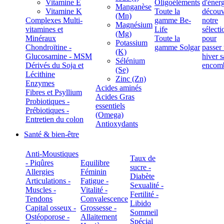
Vitamine E
Oligoéléments
Manganèse
Vitamine K
Toute la
(Mn)
Complexes Multi-
gamme Be-
Magnésium
vitamines et
Life
(Mg)
Minéraux
Toute la
Potassium
Chondroïtine -
gamme Solgar
(K)
Glucosamine - MSM
Sélénium
Dérivés du Soja et
(Se)
Lécithine
Zinc (Zn)
Enzymes
Acides aminés
Fibres et Psyllium
Acides Gras
Probiotiques -
essentiels
Prébiotiques -
(Omega)
Entretien du colon
Antioxydants
Santé & bien-être
Anti-Moustiques
Taux de
- Piqûres
Equilibre
sucre -
Allergies
Féminin
Diabète
Articulations -
Fatigue -
Sexualité -
Muscles -
Vitalité -
Fertilité -
Tendons
Convalescence
Libido
Capital osseux -
Grossesse -
Sommeil
Ostéoporose -
Allaitement
Spécial