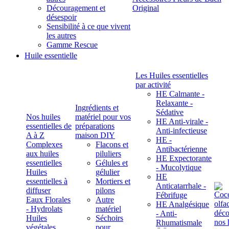
Découragement et
Original
désespoir
Sensibilité à ce que vivent
les autres
Gamme Rescue
Huile essentielle
Les Huiles essentielles
par activité
HE Calmante -
Relaxante -
Ingrédients et
Sédative
Nos huiles
matériel pour vos
HE Anti-virale -
essentielles de
préparations
Anti-infectieuse
A à Z
maison DIY
HE -
Complexes
Flacons et
Antibactérienne
aux huiles
piluliers
HE Expectorante
essentielles
Gélules et
- Mucolytique
Huiles
gélulier
HE
essentielles à
Mortiers et
Anticatarrhale -
diffuser
pilons
Fébrifuge
Eaux Florales
Autre
HE Analgésique
- Hydrolats
matériel
- Anti-
Huiles
Séchoirs
Rhumatismale
végétales,
pour