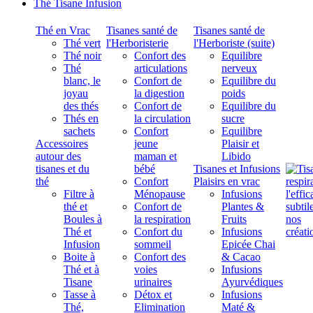
Thé Tisane Infusion
Thé en Vrac
Tisanes santé de
Tisanes santé de
Thé vert
l'Herboristerie
l'Herboriste (suite)
Thé noir
Confort des
Equilibre
Thé
articulations
nerveux
blanc, le
Confort de
Equilibre du
joyau
la digestion
poids
des thés
Confort de
Equilibre du
Thés en
la circulation
sucre
sachets
Confort
Equilibre
Accessoires
jeune
Plaisir et
autour des
maman et
Libido
tisanes et du
bébé
Tisanes et Infusions
thé
Confort
Plaisirs en vrac
Filtre à
Ménopause
Infusions
thé et
Confort de
Plantes &
Boules à
la respiration
Fruits
Thé et
Confort du
Infusions
Infusion
sommeil
Epicée Chai
Boite à
Confort des
& Cacao
Thé et à
voies
Infusions
Tisane
urinaires
Ayurvédiques
Tasse à
Détox et
Infusions
Thé,
Elimination
Maté &