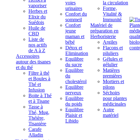
voies
la circulation
vaporiser
urinaires
Forme,
Herbes et
Confort du
Vitalité &
Elixir du
sommeil
Immunité
Suédois
Confort
Matériel de
Huile de
jeune
préparation en
CBD
maman et
Herboristerie
Liste de
bébé
Argiles
nos actifs
Détox et
Flacons et
de A à Z
Elimination
piluliers
Accessoires
Equilibre
Gélules et
autour des tisanes
du sucre
gélulier
et du thé
Equilibre
Matières
Filtre à thé
du
premières
et Boules à
cholestérol
Mortiers et
Thé et
Equilibre
pilons
Infusion
nerveux
Séchoirs
Boite à Thé
Equilibre
pour plantes
et à Tisane
du poids
médicinales
Tasse à
Equilibre
Autre
Thé, Mug,
Plaisir et
matériel
Théière,
Libido
Tisanière
Carafe
Alladin