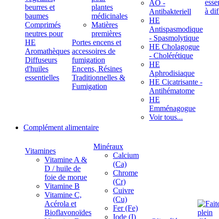
ÄÖ -
beurres et
plantes
Antibakteriell
baumes
médicinales
HE
Comprimés
Matières
Antispasmodique
neutres pour
premières
- Spasmolytique
HE
Portes encens et
HE Cholagogue
Aromathèques
accessoires de
- Cholérétique
Diffuseurs
fumigation
HE
d'huiles
Encens, Résines
Aphrodisiaque
essentielles
Traditionnelles &
HE Cicatrisante -
Fumigation
Antihématome
HE
Emménagogue
Voir tous...
Complément alimentaire
Minéraux
Vitamines
Calcium
Vitamine A &
(Ca)
D / huile de
Chrome
foie de morue
(Cr)
Vitamine B
Cuivre
Vitamine C,
(Cu)
Acérola et
Fer (Fe)
Bioflavonoïdes
Iode (I)