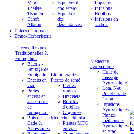
Mug,
Equilibre du
Lapacho
Théière,
cholestérol
Infusions
Tisanière
Equilibre
Rooibos
Carafe
des
Infusions en
Alladin
dépendances
sachets
Épices et aromates
Ethno-Herboristerie
Encens, Résines
Traditionnelles &
Fumigation
Médecine
Bâtons -
ayurvédique
Smudge de
Huile de
Fumigation
Lithothérapie -
massage
Encens en
Pierres de santé
Ayurvédique
vrac
Pierres
Lota, Neti
Portes
roulées
Pot et Gratte
encens et
Bracelets
Langue
accessoires
Boucles
Infusions
de
d'oreilles
Ayurvédiques
fumigation
Orgonites
Plantes
Bois de
Médecine chinoise
médicinales
Cade &
Plantes MTC
Ayurvédiques
Accessoires
en vrac
en vrac
Baguettes
Compléments