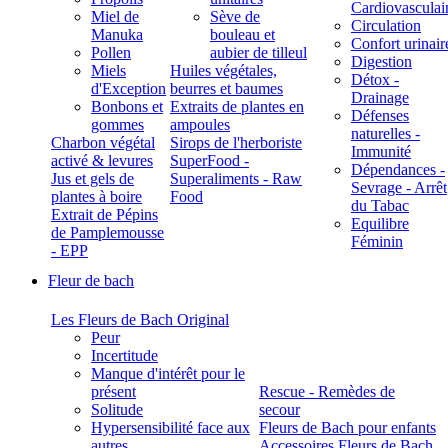
Cardiovasculai
Miel de
Sève de
Circulation
Manuka
bouleau et
Confort urinair
Pollen
aubier de tilleul
Digestion
Miels
Huiles végétales,
Détox -
d'Exception
beurres et baumes
Drainage
Bonbons et
Extraits de plantes en
Défenses
gommes
ampoules
naturelles -
Charbon végétal
Sirops de l'herboriste
Immunité
activé & levures
SuperFood -
Dépendances -
Jus et gels de
Superaliments - Raw
Sevrage - Arrêt
plantes à boire
Food
du Tabac
Extrait de Pépins
Equilibre
de Pamplemousse
Féminin
- EPP
Fleur de bach
Les Fleurs de Bach Original
Peur
Incertitude
Manque d'intérêt pour le
présent
Rescue - Remèdes de
Solitude
secour
Hypersensibilité face aux
Fleurs de Bach pour enfants
autres
Accessoires Fleurs de Bach