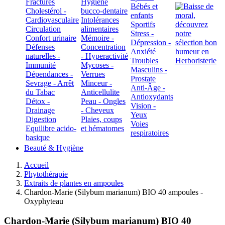
Fractures
Hygiène
Bébés et
Cholestérol -
bucco-dentaire
enfants
Cardiovasculaire
Intolérances
Sportifs
Circulation
alimentaires
Stress -
Confort urinaire
Mémoire -
Dépression -
Défenses
Concentration
Anxiété
naturelles -
- Hyperactivité
Troubles
Immunité
Mycoses -
Masculins -
Dépendances -
Verrues
Prostate
Sevrage - Arrêt
Minceur -
Anti-Âge -
du Tabac
Anticellulite
Antioxydants
Détox -
Peau - Ongles
Vision -
Drainage
- Cheveux
Yeux
Digestion
Plaies, coups
Voies
Equilibre acido-
et hématomes
respiratoires
basique
Beauté & Hygiène
Accueil
Phytothérapie
Extraits de plantes en ampoules
Chardon-Marie (Silybum marianum) BIO 40 ampoules -
Oxyphyteau
Chardon-Marie (Silybum marianum) BIO 40