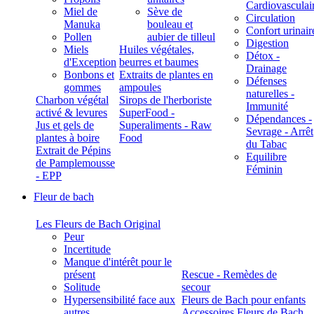
Cardiovasculai
Miel de
Sève de
Circulation
Manuka
bouleau et
Confort urinair
Pollen
aubier de tilleul
Digestion
Miels
Huiles végétales,
Détox -
d'Exception
beurres et baumes
Drainage
Bonbons et
Extraits de plantes en
Défenses
gommes
ampoules
naturelles -
Charbon végétal
Sirops de l'herboriste
Immunité
activé & levures
SuperFood -
Dépendances -
Jus et gels de
Superaliments - Raw
Sevrage - Arrêt
plantes à boire
Food
du Tabac
Extrait de Pépins
Equilibre
de Pamplemousse
Féminin
- EPP
Fleur de bach
Les Fleurs de Bach Original
Peur
Incertitude
Manque d'intérêt pour le
présent
Rescue - Remèdes de
Solitude
secour
Hypersensibilité face aux
Fleurs de Bach pour enfants
autres
Accessoires Fleurs de Bach