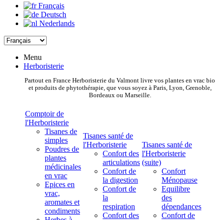
Français
Deutsch
Nederlands
Menu
Herboristerie
Partout en France Herboristerie du Valmont livre vos plantes en vrac bio
et produits de phytothérapie, que vous soyez à Paris, Lyon, Grenoble,
Bordeaux ou Marseille.
Comptoir de
l'Herboristerie
Tisanes de
Tisanes santé de
simples
l'Herboristerie
Tisanes santé de
Poudres de
Confort des
l'Herboristerie
plantes
articulations
(suite)
médicinales
Confort de
Confort
en vrac
la digestion
Ménopause
Epices en
Confort de
Equilibre
vrac,
la
des
aromates et
respiration
dépendances
condiments
Confort des
Confort de
Herbes à