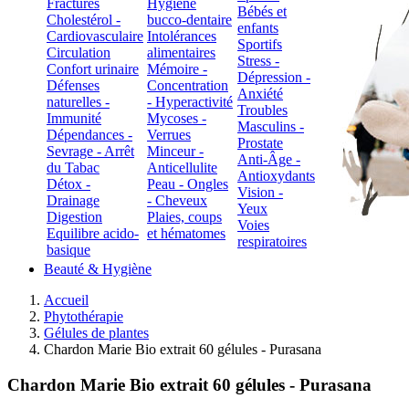
Fractures
Hygiène
Bébés et
Cholestérol -
bucco-dentaire
enfants
Cardiovasculaire
Intolérances
Sportifs
Circulation
alimentaires
Stress -
Confort urinaire
Mémoire -
Dépression -
Défenses
Concentration
Anxiété
naturelles -
- Hyperactivité
Troubles
Immunité
Mycoses -
Masculins -
Dépendances -
Verrues
Prostate
Sevrage - Arrêt
Minceur -
Anti-Âge -
du Tabac
Anticellulite
Antioxydants
Détox -
Peau - Ongles
Vision -
Drainage
- Cheveux
Yeux
Digestion
Plaies, coups
Voies
Equilibre acido-
et hématomes
respiratoires
basique
Beauté & Hygiène
Accueil
Phytothérapie
Gélules de plantes
Chardon Marie Bio extrait 60 gélules - Purasana
Chardon Marie Bio extrait 60 gélules - Purasana