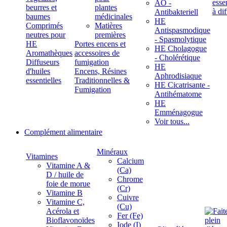
ÄÖ -
beurres et
plantes
Antibakteriell
baumes
médicinales
HE
Comprimés
Matières
Antispasmodique
neutres pour
premières
- Spasmolytique
HE
Portes encens et
HE Cholagogue
Aromathèques
accessoires de
- Cholérétique
Diffuseurs
fumigation
HE
d'huiles
Encens, Résines
Aphrodisiaque
essentielles
Traditionnelles &
HE Cicatrisante -
Fumigation
Antihématome
HE
Emménagogue
Voir tous...
Complément alimentaire
Minéraux
Vitamines
Calcium
Vitamine A &
(Ca)
D / huile de
Chrome
foie de morue
(Cr)
Vitamine B
Cuivre
Vitamine C,
(Cu)
Acérola et
Fer (Fe)
Bioflavonoïdes
Iode (I)