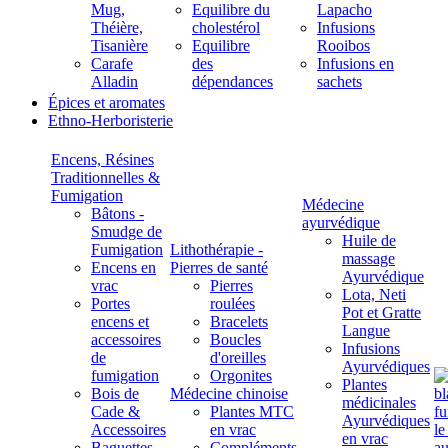
Mug,
Equilibre du
Lapacho
Théière,
cholestérol
Infusions
Tisanière
Equilibre
Rooibos
Carafe
des
Infusions en
Alladin
dépendances
sachets
Épices et aromates
Ethno-Herboristerie
Encens, Résines
Traditionnelles &
Fumigation
Médecine
Bâtons -
ayurvédique
Smudge de
Huile de
Fumigation
Lithothérapie -
massage
Encens en
Pierres de santé
Ayurvédique
vrac
Pierres
Lota, Neti
Portes
roulées
Pot et Gratte
encens et
Bracelets
Langue
accessoires
Boucles
Infusions
de
d'oreilles
Ayurvédiques
fumigation
Orgonites
Plantes
Bois de
Médecine chinoise
médicinales
Cade &
Plantes MTC
Ayurvédiques
Accessoires
en vrac
en vrac
Baguettes
Compléments