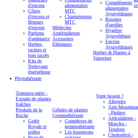
Compléments
d'encens
alimentaires
alimentaires
Cônes
MTC
Ayurvédiques
d'encens et
Champignons
Bougies
Briques
MTC
d'oreilles
d'encens
Médecine
Hygiène
Parfums
Amérindienne
Ayurvédique
d'ambiance
Acessoires
Encens
Herbes,
Ethniques
Ayurvédiques
racines et
Herbes & Plantes à
bois sacrés
Vaporiser
Kits de
Nettoyage
énergétique
Phytothérapie
Teintures-mère -
Votre besoin ?
Extraits de plantes
Allergies
fraîches
Anti-Moustiqu
Produits de la
Gélules de plantes
- Piqûres
Ruche
Gemmothérapie
Articulations -
Gelée
Complexes de
Muscles -
Royale et
gemmothérapie
Tendons
pollen
Les bourgeons
Cholestérol -
Propolis
unitaires