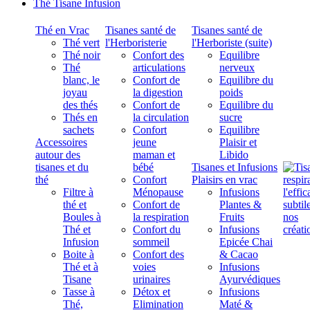
Thé Tisane Infusion
Thé en Vrac
Tisanes santé de
Tisanes santé de
Thé vert
l'Herboristerie
l'Herboriste (suite)
Thé noir
Confort des
Equilibre
Thé
articulations
nerveux
blanc, le
Confort de
Equilibre du
joyau
la digestion
poids
des thés
Confort de
Equilibre du
Thés en
la circulation
sucre
sachets
Confort
Equilibre
Accessoires
jeune
Plaisir et
autour des
maman et
Libido
tisanes et du
bébé
Tisanes et Infusions
thé
Confort
Plaisirs en vrac
Filtre à
Ménopause
Infusions
thé et
Confort de
Plantes &
Boules à
la respiration
Fruits
Thé et
Confort du
Infusions
Infusion
sommeil
Epicée Chai
Boite à
Confort des
& Cacao
Thé et à
voies
Infusions
Tisane
urinaires
Ayurvédiques
Tasse à
Détox et
Infusions
Thé,
Elimination
Maté &