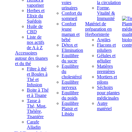
voies
la circulation
vaporiser
urinaires
Forme,
Herbes et
Confort du
Vitalité &
Elixir du
sommeil
Immunité
Suédois
Confort
Matériel de
Huile de
jeune
préparation en
CBD
maman et
Herboristerie
Liste de
bébé
Argiles
nos actifs
Détox et
Flacons et
de A à Z
Elimination
piluliers
Accessoires
Equilibre
Gélules et
autour des tisanes
du sucre
gélulier
et du thé
Equilibre
Matières
Filtre à thé
du
premières
et Boules à
cholestérol
Mortiers et
Thé et
Equilibre
pilons
Infusion
nerveux
Séchoirs
Boite à Thé
Equilibre
pour plantes
et à Tisane
du poids
médicinales
Tasse à
Equilibre
Autre
Thé, Mug,
Plaisir et
matériel
Théière,
Libido
Tisanière
Carafe
Alladin