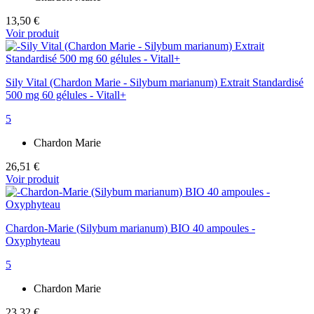
13,50 €
Voir produit
Sily Vital (Chardon Marie - Silybum marianum) Extrait Standardisé
500 mg 60 gélules - Vitall+
5
Chardon Marie
26,51 €
Voir produit
Chardon-Marie (Silybum marianum) BIO 40 ampoules -
Oxyphyteau
5
Chardon Marie
23,32 €