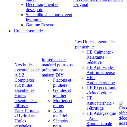
Découragement et
Original
désespoir
Sensibilité à ce que vivent
les autres
Gamme Rescue
Huile essentielle
Les Huiles essentielles
par activité
HE Calmante -
Relaxante -
Ingrédients et
Sédative
Nos huiles
matériel pour vos
HE Anti-virale -
essentielles de
préparations
Anti-infectieuse
A à Z
maison DIY
HE -
Complexes
Flacons et
Antibactérienne
aux huiles
piluliers
HE Expectorante
essentielles
Gélules et
- Mucolytique
Huiles
gélulier
HE
essentielles à
Mortiers et
Anticatarrhale -
diffuser
pilons
Fébrifuge
Eaux Florales
Autre
HE Analgésique
- Hydrolats
matériel
- Anti-
Huiles
Séchoirs
Rhumatismale
végétales,
pour