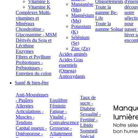
Vitamine E
Oligoéléments
Manganèse
Vitamine K
Toute la
(Mn)
Complexes Multi-
gamme Be-
Magnésium
vitamines et
Life
(Mg)
Minéraux
Toute la
Potassium
Chondroïtine -
gamme Solgar
(K)
Glucosamine - MSM
Sélénium
Dérivés du Soja et
(Se)
Lécithine
Zinc (Zn)
Enzymes
Acides aminés
Fibres et Psyllium
Acides Gras
Probiotiques -
essentiels
Prébiotiques -
(Omega)
Entretien du colon
Antioxydants
Santé & bien-être
Anti-Moustiques
Taux de
- Piqûres
Equilibre
sucre -
Allergies
Féminin
Diabète
Articulations -
Fatigue -
Sexualité -
Muscles -
Vitalité -
Fertilité -
Tendons
Convalescence
Libido
Capital osseux -
Grossesse -
Sommeil
Ostéoporose -
Allaitement
Spécial