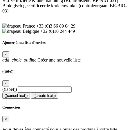
Bio-zertifizierte Kräuterhandlung (Kontrollstelle: BE-BIO-03) |
Biologisch gecertificeerde kruidenwinkel (controleorgaan: BE-BIO-
03)
+33 (0)3 66 89 04 29
+32 (0)10 244 449
Ajouter à ma liste d'envies
×
add_circle_outline
Créer une nouvelle liste
((title))
×
((label))
((cancelText))
((createText))
Connexion
×
Vous devez être connecté pour ajouter des produits à votre liste