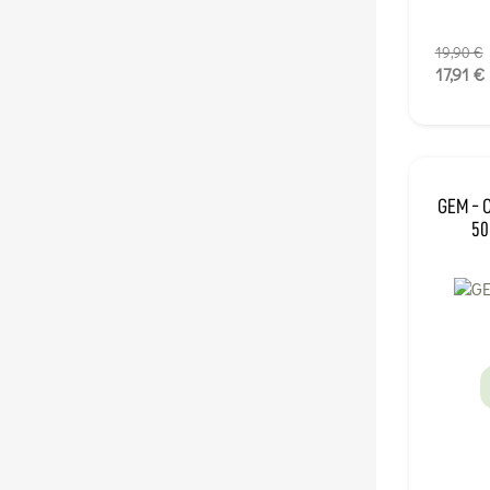
19,90 €
17,91 €
GEM - C
50