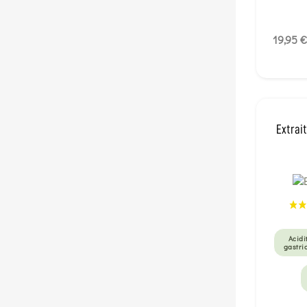
19,95 €
Extrai
Acidi
gastri