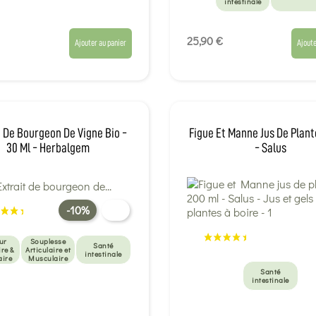
intestinale
25,90 €
Ajouter au panier
Ajoute
t De Bourgeon De Vigne Bio -
Figue Et Manne Jus De Plant
30 Ml - Herbalgem
- Salus
-10%
ur
Souplesse
Santé
ire &
Articulaire et
intestinale
aire
Musculaire
Santé
intestinale