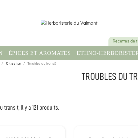
Recettes de 
N
ÉPICES ET AROMATES
ETHNO-HERBORISTER
OMPLÉMENT ALIMENTAIRE
Digestion
Troubles du transit
SANTÉ & BIEN-ÊT
TROUBLES DU TR
 transit, Il y a 121 produits.