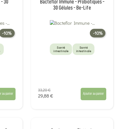
 - 30
Bacteflor Immune - Probiotiques -
30 Gélules - Be-Life
-10%
-10%
Santé
Santé
e
intestinale
intestinale
33,20 €
r au panier
Ajouter au panier
29,88 €