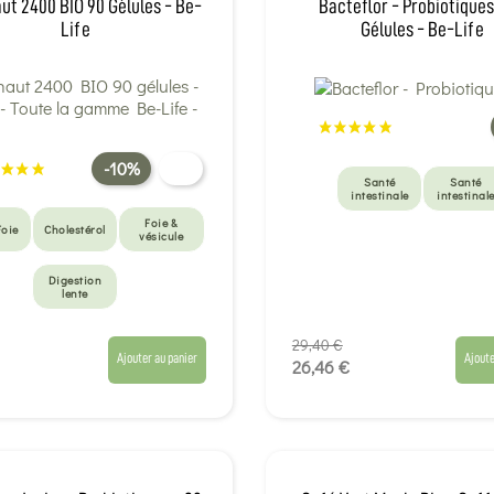
ut 2400 BIO 90 Gélules - Be-
Bacteflor - Probiotiques
Life
Gélules - Be-Life
-10%
Santé
Santé
intestinale
intestinal
Foie &
Foie
Cholestérol
vésicule
Digestion
lente
29,40 €
Ajouter au panier
Ajoute
26,46 €