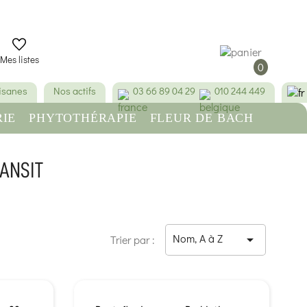
Mes listes
0
tisanes
Nos actifs
03 66 89 04 29
010 244 449
IE
PHYTOTHÉRAPIE
FLEUR DE BACH
RE
BEAUTÉ & HYGIÈNE
ANSIT
Nom, A à Z

Trier par :