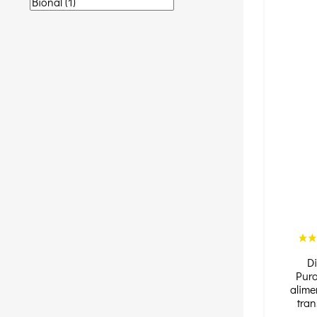
Di
Pura
alime
tran