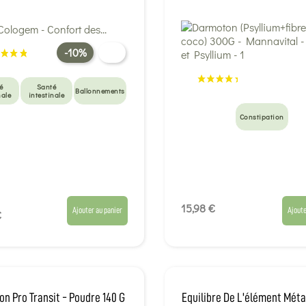
-10%
é
Santé
Ballonnements
nale
intestinale
Constipation
15,98 €
Ajouter au panier
Ajoute
€
on Pro Transit - Poudre 140 G
Equilibre De L'élément Méta