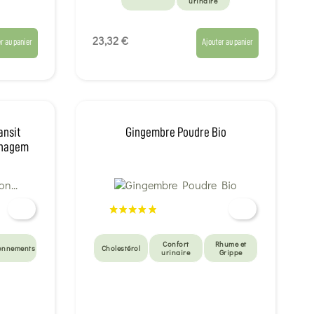
urinaire
23,32 €
r au panier
Ajouter au panier
ansit
Gingembre Poudre Bio
lphagem
Confort
Rhume et
onnements
Cholestérol
urinaire
Grippe