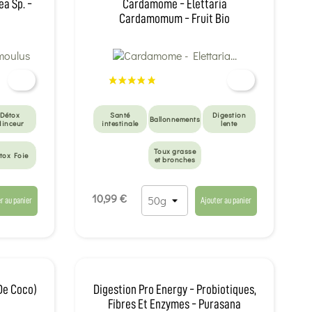
ea Sp. -
Cardamome - Elettaria
Cardamomum - Fruit Bio
Détox
Santé
Digestion
Ballonnements
inceur
intestinale
lente
Toux grasse
tox Foie
et bronches
10,99 €
r au panier
Ajouter au panier
De Coco)
Digestion Pro Energy - Probiotiques,
Fibres Et Enzymes - Purasana