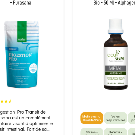
- Purasana
Bio - 50 Ml - Alphag
gestion Pro Transit de
sana est un complément
Maître achat
Voies
Qualité/Prix
respiratoires
pr
ntaire visant à optimiser le
sit intestinal. Fort de sa...
Stress -
Détente -
I