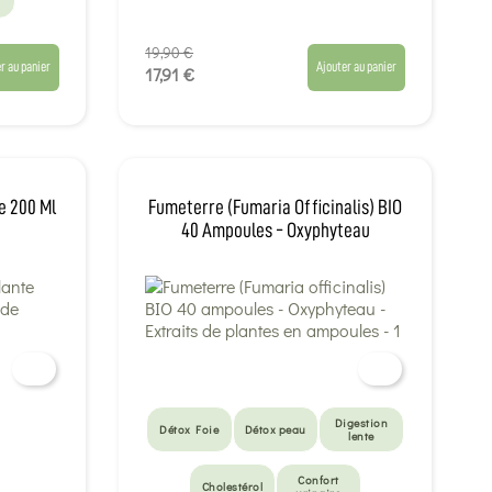
19,90 €
r au panier
Ajouter au panier
17,91 €
e 200 Ml
Fumeterre (Fumaria Officinalis) BIO
40 Ampoules - Oxyphyteau
Digestion
Détox Foie
Détox peau
lente
Confort
Cholestérol