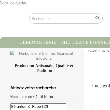
HERBORISTERIE
THÉ TISANE INFUSIO
HUILE ESSENTIELLE
Accueil
Santé
C
Production Artisanale, Qualité et
Tradition
Qualité biologique certifiée
Traçabilité & Origine contrôlée
Troubles du
Affinez votre recherche
Conditionnement artisanal à la main
En savoir plus...
Nom commun - Actif Naturel