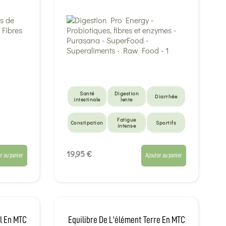
Santé
Digestion
Diarrhée
intestinale
lente
Fatigue
Constipation
Sportifs
intense
Forme et
Santé
Sportifs
Vitalité
intestinale
19,95 €
r au panier
Ajouter au panier
l En MTC
Equilibre De L'élément Terre En MTC