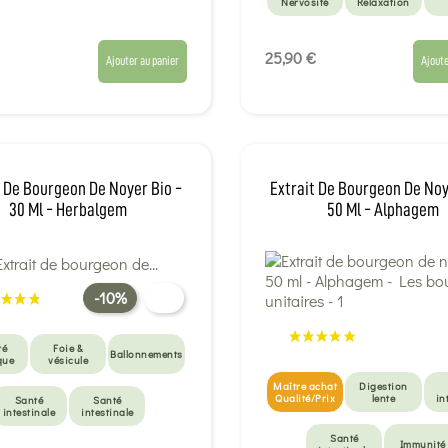
Nervosité
Relaxation
Digestion
lente
25,90 €
Ajouter au panier
Ajoute
t De Bourgeon De Noyer Bio -
Extrait De Bourgeon De Noy
30 Ml - Herbalgem
50 Ml - Alphagem
-10%
té
Foie &
Ballonnements
que
vésicule
Maître achat
Digestion
Qualité/Prix
lente
in
Santé
Santé
intestinale
intestinale
Santé
Immunité