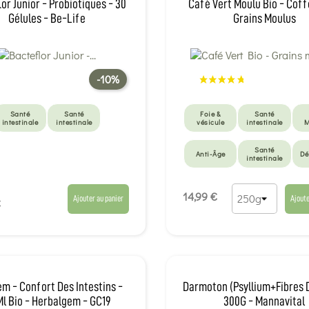
or Junior - Probiotiques - 30
Café Vert Moulu Bio - Coff
Gélules - Be-Life
Grains Moulus
-10%
Santé
Santé
Foie &
Santé
intestinale
intestinale
vésicule
intestinale
M
Santé
Anti-Âge
Dé
intestinale
Anarchie
cellulaire
14,99 €
Ajouter au panier
Ajoute
€
m - Confort Des Intestins -
Darmoton (Psyllium+fibres 
Ml Bio - Herbalgem - GC19
300G - Mannavital