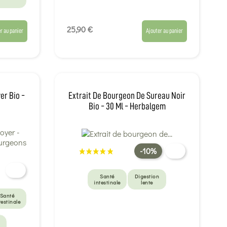
25,90 €
r au panier
Ajouter au panier
er Bio -
Extrait De Bourgeon De Sureau Noir
Bio - 30 Ml - Herbalgem
-10%
Santé
Digestion
intestinale
lente
Santé
testinale