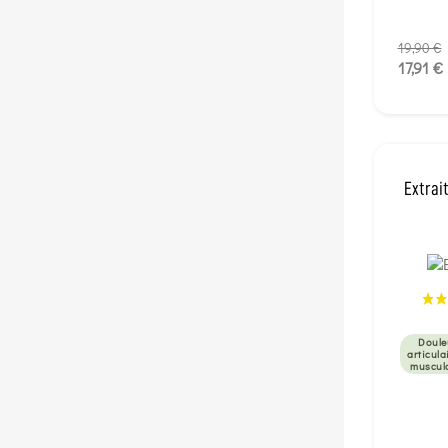
19,90 €
17,91 €
Extrai
Doule
articula
muscul