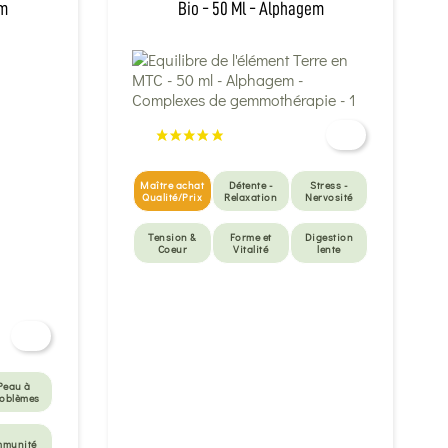
em
Bio - 50 Ml - Alphagem
Maître achat
Détente -
Stress -
Qualité/Prix
Relaxation
Nervosité
Tension &
Forme et
Digestion
Coeur
Vitalité
lente
Immunité
Peau à
oblèmes
mmunité