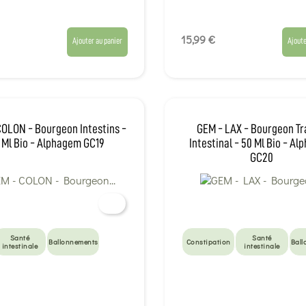
15,99 €
Ajouter au panier
Ajoute
OLON - Bourgeon Intestins -
GEM - LAX - Bourgeon Tr
 Ml Bio - Alphagem GC19
Intestinal - 50 Ml Bio - A
GC20
Santé
Santé
Ballonnements
Constipation
Ball
intestinale
intestinale