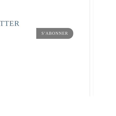
ETTER
Facebook
Instagram
s Options
ètres de confidentialité, en garantissant la conformité avec le