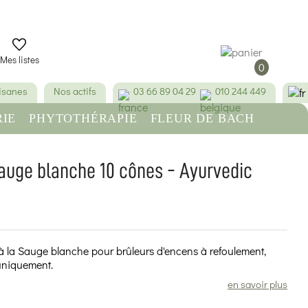
Mes listes
0
tisanes
Nos actifs
03 66 89 04 29
010 244 449
IE
PHYTOTHÉRAPIE
FLEUR DE BACH
RE
BEAUTÉ & HYGIÈNE
auge blanche 10 cônes - Ayurvedic
(15 avis)
 la Sauge blanche pour brûleurs d'encens à refoulement,
 uniquement.
en savoir plus