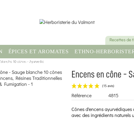
Recettes de 
N
ÉPICES ET AROMATES
ETHNO-HERBORISTER
blanche 10 cônes - Ayurvedic
OMPLÉMENT ALIMENTAIRE
SANTÉ & BIEN-ÊT
Encens en cône - S
Référence
4815
Cônes d'encens ayurvédiques à
avec des ingrédients naturels