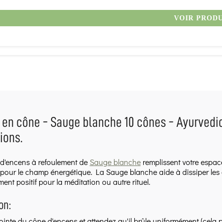
VOIR PROD
en cône - Sauge blanche 10 cônes - Ayurvedic,
tions.
 d'encens à refoulement de
Sauge blanche
remplissent votre espace
r pour le champ énergétique. La Sauge blanche aide à dissiper les é
ent positif pour la méditation ou autre rituel.
ion:
pointe du cône d'encens et attendez qu'il brûle uniformément (cela 