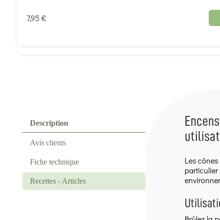
7,95 €
Encens 
Description
utilisa
Avis clients
Les cônes
Fiche technique
particulie
environnem
Recettes - Articles
Utilisat
Brûlez la 