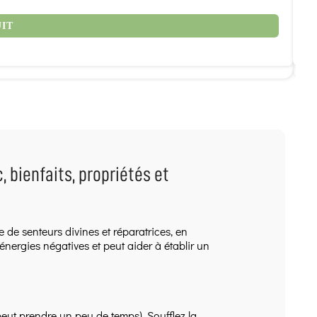
9
UIT
 bienfaits, propriétés et
 de senteurs divines et réparatrices, en
nergies négatives et peut aider à établir un
peut prendre un peu de temps). Soufflez la