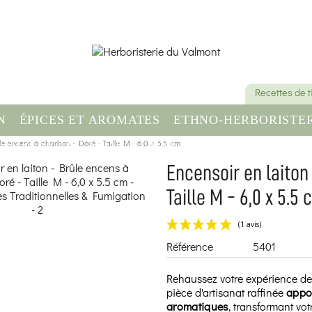
Recettes de 
N
ÉPICES ET AROMATES
ETHNO-HERBORISTER
ûle encens à charbon - Doré - Taille M - 6,0 x 5.5 cm
OMPLÉMENT ALIMENTAIRE
SANTÉ & BIEN-ÊT
Encensoir en laiton
Taille M - 6,0 x 5.5
Référence
5401
Rehaussez votre expérience de
pièce d'artisanat raffinée
appor
aromatiques
, transformant vo