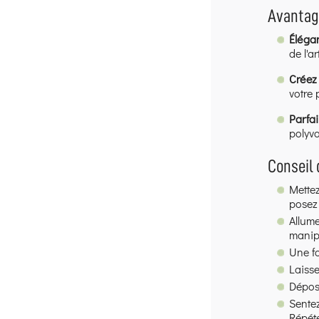
Avantag
Élégan
de l'a
Créez
votre 
Parfa
polyva
Conseil 
Mettez
posez 
Allume
manipu
Une fo
Laisse
Dépose
Sentez
Répéte