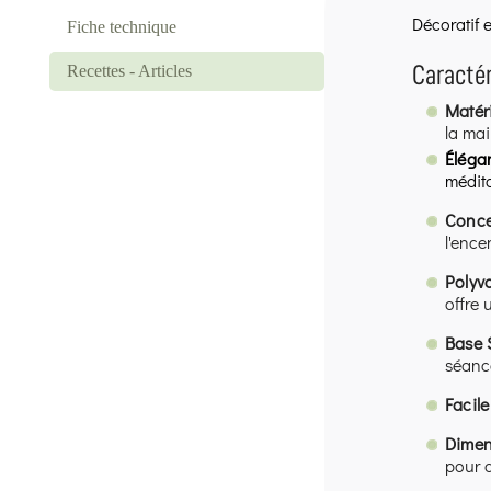
Décoratif 
Fiche technique
Recettes - Articles
Caractér
Matér
la mai
Éléga
médita
Conce
l'ence
Polyva
offre 
Base S
séanc
Facile
Dimen
pour a