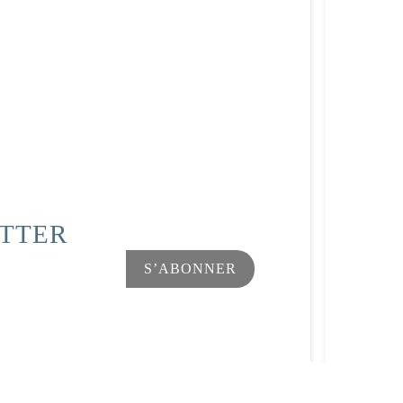
ETTER
s Options
Facebook
Instagram
ètres de confidentialité, en garantissant la conformité avec le