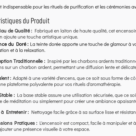
et indispensable pour les rituels de purification et les cérémonies 
istiques du Produit
iau de Qualité :
Fabriqué en laiton de haute qualité, cet encensoir a
n ajoute une touche artistique unique.
nce du Doré :
La teinte dorée apporte une touche de glamour à v
tion et à la relaxation.
ption Traditionnelle :
Inspiré par les charbons ardents traditionne
ns sur un charbon ardent, permettant une diffusion lente et délica
lent :
Adapté à une variété d'encens, que ce soit sous forme de cô
une plateforme polyvalente pour vos rituels d'aromathérapie.
table :
La base stable assure une utilisation sécurisée, que ce soit
e de méditation ou simplement pour créer une ambiance apaisante
 à Entretenir :
Nettoyage facile grâce à sa surface lisse et résistan
sions Pratiques :
L'encensoir est compact, facile à manipuler et 
jouter une présence visuelle à votre espace.