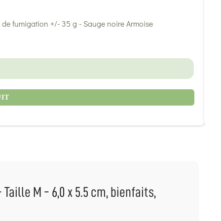
2,
UIT
aille M - 6,0 x 5.5 cm, bienfaits,