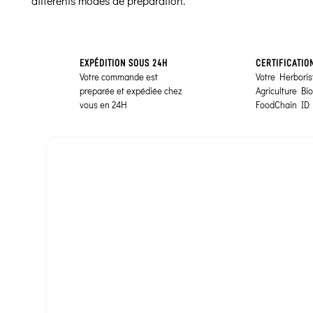
différents modes de préparation.
EXPÉDITION SOUS 24H
CERTIFICATIO
Votre commande est
Votre Herborist
preparée et expédiée chez
Agriculture Bi
vous en 24H
FoodChain ID