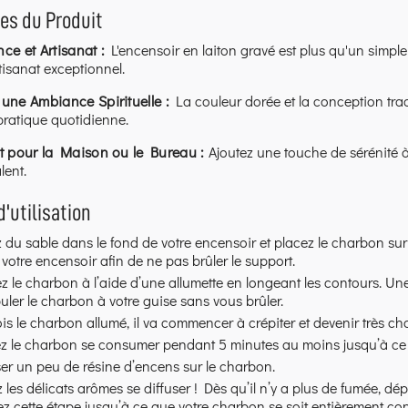
es du Produit
ce et Artisanat :
L'encensoir en laiton gravé est plus qu'un simple
rtisanat exceptionnel.
 une Ambiance Spirituelle :
La couleur dorée et la conception trad
pratique quotidienne.
it pour la Maison ou le Bureau :
Ajoutez une touche de sérénité à
lent.
d'utilisation
 du sable dans le fond de votre encensoir et placez le charbon sur la
votre encensoir afin de ne pas brûler le support.
z le charbon à l’aide d’une allumette en longeant les contours. 
ler le charbon à votre guise sans vous brûler.
is le charbon allumé, il va commencer à crépiter et devenir très ch
z le charbon se consumer pendant 5 minutes au moins jusqu’à ce q
r un peu de résine d’encens sur le charbon.
 les délicats arômes se diffuser ! Dès qu’il n’y a plus de fumée, 
z cette étape jusqu’à ce que votre charbon se soit entièrement c