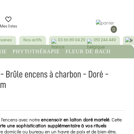
Mes listes
0
tisanes
Nos actifs
03 66 89 04 29
010 244 449
IE
PHYTOTHÉRAPIE
FLEUR DE BACH
RE
BEAUTÉ & HYGIÈNE
 - Brûle encens à charbon - Doré -
 cm
(1 avis)
 l'encens avec notre
encensoir en laiton doré martelé
. Cette
te une sophistication supplémentaire à vos rituels
tre domicile ou bureau en un havre de paix et de bien-être.