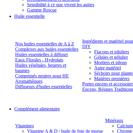
Sensibilité à ce que vivent les autres
Gamme Rescue
Huile essentielle
Ingrédients et matériel pou
Nos huiles essentielles de A à Z
DIY
Complexes aux huiles essentielles
Flacons et piluliers
Huiles essentielles à diffuser
Gélules et gélulier
Eaux Florales - Hydrolats
Mortiers et pilons
Huiles végétales, beurres et
Autre matériel
baumes
Séchoirs pour plante
Comprimés neutres pour HE
Matières premières
Aromathèques
Portes encens et accessoire
Diffuseurs d'huiles essentielles
Encens, Résines Tradition
Complément alimentaire
Minéraux
Vitamines
Calcium
Vitamine A & D / huile de foie de morue
Chrome 