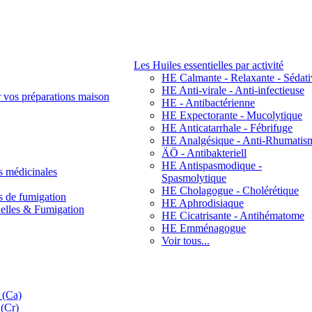
Les Huiles essentielles par activité
HE Calmante - Relaxante - Sédati
HE Anti-virale - Anti-infectieuse
r vos préparations maison
HE - Antibactérienne
HE Expectorante - Mucolytique
HE Anticatarrhale - Fébrifuge
HE Analgésique - Anti-Rhumatis
ÄÖ - Antibakteriell
HE Antispasmodique -
s médicinales
Spasmolytique
HE Cholagogue - Cholérétique
s de fumigation
HE Aphrodisiaque
nelles & Fumigation
HE Cicatrisante - Antihématome
HE Emménagogue
Voir tous...
 (Ca)
(Cr)