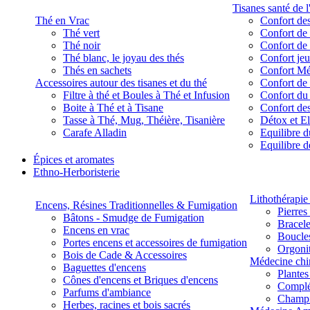
Tisanes santé de l
Thé en Vrac
Confort des
Thé vert
Confort de 
Thé noir
Confort de 
Thé blanc, le joyau des thés
Confort je
Thés en sachets
Confort M
Accessoires autour des tisanes et du thé
Confort de 
Filtre à thé et Boules à Thé et Infusion
Confort du
Boite à Thé et à Tisane
Confort des
Tasse à Thé, Mug, Théière, Tisanière
Détox et E
Carafe Alladin
Equilibre d
Equilibre 
Épices et aromates
Ethno-Herboristerie
Lithothérapie 
Encens, Résines Traditionnelles & Fumigation
Pierres
Bâtons - Smudge de Fumigation
Bracele
Encens en vrac
Boucles
Portes encens et accessoires de fumigation
Orgoni
Bois de Cade & Accessoires
Médecine chi
Baguettes d'encens
Plante
Cônes d'encens et Briques d'encens
Complé
Parfums d'ambiance
Champ
Herbes, racines et bois sacrés