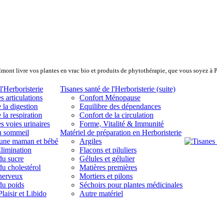
lmont livre vos plantes en vrac bio et produits de phytothérapie, que vous soyez à 
l'Herboristerie
Tisanes santé de l'Herboristerie (suite)
s articulations
Confort Ménopause
 la digestion
Equilibre des dépendances
 la respiration
Confort de la circulation
s voies urinaires
Forme, Vitalité & Immunité
u sommeil
Matériel de préparation en Herboristerie
eune maman et bébé
Argiles
limination
Flacons et piluliers
du sucre
Gélules et gélulier
du cholestérol
Matières premières
 nerveux
Mortiers et pilons
du poids
Séchoirs pour plantes médicinales
laisir et Libido
Autre matériel