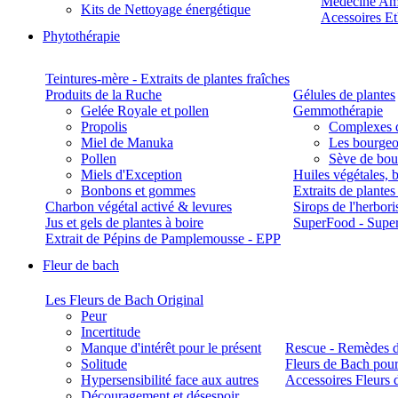
Médecine Am
Kits de Nettoyage énergétique
Acessoires E
Phytothérapie
Teintures-mère - Extraits de plantes fraîches
Produits de la Ruche
Gélules de plantes
Gelée Royale et pollen
Gemmothérapie
Propolis
Complexes 
Miel de Manuka
Les bourgeo
Pollen
Sève de boul
Miels d'Exception
Huiles végétales, 
Bonbons et gommes
Extraits de plante
Charbon végétal activé & levures
Sirops de l'herbori
Jus et gels de plantes à boire
SuperFood - Supe
Extrait de Pépins de Pamplemousse - EPP
Fleur de bach
Les Fleurs de Bach Original
Peur
Incertitude
Manque d'intérêt pour le présent
Rescue - Remèdes d
Solitude
Fleurs de Bach pour
Hypersensibilité face aux autres
Accessoires Fleurs 
Découragement et désespoir