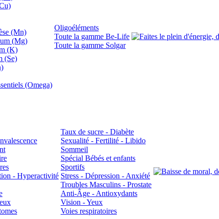
(Cu)
Oligoéléments
se (Mn)
Toute la gamme Be-Life
ium (Mg)
Toute la gamme Solgar
um (K)
m (Se)
n)
sentiels (Omega)
Taux de sucre - Diabète
Convalescence
Sexualité - Fertilité - Libido
nt
Sommeil
ire
Spécial Bébés et enfants
res
Sportifs
ion - Hyperactivité
Stress - Dépression - Anxiété
Troubles Masculins - Prostate
e
Anti-Âge - Antioxydants
veux
Vision - Yeux
atomes
Voies respiratoires