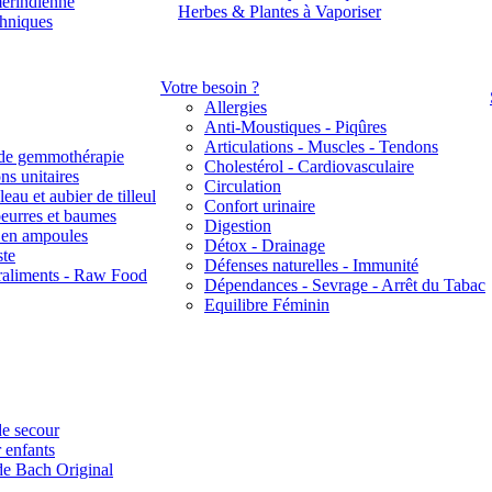
érindienne
Herbes & Plantes à Vaporiser
thniques
Votre besoin ?
Allergies
Anti-Moustiques - Piqûres
Articulations - Muscles - Tendons
de gemmothérapie
Cholestérol - Cardiovasculaire
ns unitaires
Circulation
eau et aubier de tilleul
Confort urinaire
beurres et baumes
Digestion
s en ampoules
Détox - Drainage
ste
Défenses naturelles - Immunité
raliments - Raw Food
Dépendances - Sevrage - Arrêt du Tabac
Equilibre Féminin
e secour
 enfants
de Bach Original