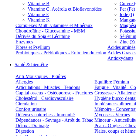
Vitamine B
Cuivre 
Vitamine C, Acérola et Bioflavonoïdes
Fer (Fe)
Vitamine E
Iode (I)
Vitamine K
Manganè
Complexes Multi-vitamines et Minéraux
Magnés
Chondroïtine - Glucosamine - MSM
Potassi
Dérivés du Soja et Lécithine
Séléniu
Enzymes
Zinc (Z
Fibres et Psyllium
Acides aminés
Probiotiques - Prébiotiques - Entretien du colon
Acides Gras es
Antioxydants
Santé & bien-être
Anti-Moustiques - Piqûres
Allergies
Equilibre Féminin
Articulations - Muscles - Tendons
Fatigue - Vitalité - 
Capital osseux - Ostéoporose - Fractures
Grossesse - Allaiteme
Cholestérol - Cardiovasculaire
Hygiène bucco-denta
Circulation
Intolérances alimentai
Confort urinaire
Mémoire - Concentrat
Défenses naturelles - Immunité
Mycoses - Verrues
Dépendances - Sevrage - Arrêt du Tabac
Minceur - Anticellulit
Détox - Drainage
Peau - Ongles - Che
Digestion
Plaies, coups et hém