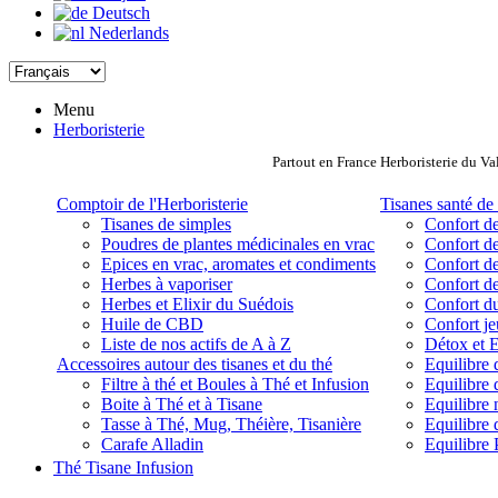
Deutsch
Nederlands
Menu
Herboristerie
Partout en France Herboristerie du Va
Comptoir de l'Herboristerie
Tisanes santé de 
Tisanes de simples
Confort de
Poudres de plantes médicinales en vrac
Confort de
Epices en vrac, aromates et condiments
Confort de
Herbes à vaporiser
Confort de
Herbes et Elixir du Suédois
Confort d
Huile de CBD
Confort j
Liste de nos actifs de A à Z
Détox et E
Accessoires autour des tisanes et du thé
Equilibre 
Filtre à thé et Boules à Thé et Infusion
Equilibre 
Boite à Thé et à Tisane
Equilibre
Tasse à Thé, Mug, Théière, Tisanière
Equilibre 
Carafe Alladin
Equilibre P
Thé Tisane Infusion