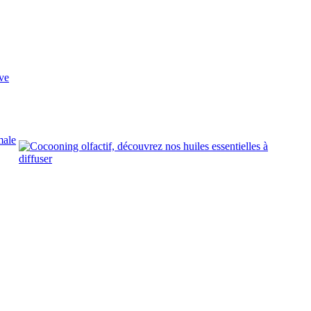
ve
male