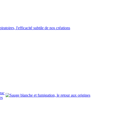
rac
es