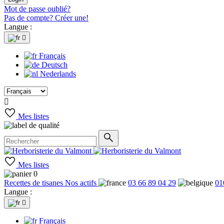
Mot de passe oublié?
Pas de compte? Créer une!
Langue :

Français
Deutsch
Nederlands

Mes listes
Mes listes
0
Recettes de tisanes
Nos actifs
03 66 89 04 29
01
Langue :

Français