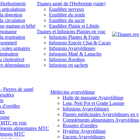
'Herboristerie
Tisanes santé de l'Herboriste (suite)
 articulations
Equilibre nerveux
la digestion
Equilibre du poids
la circulation
Equilibre du sucre
une maman et bébé
Equilibre Plaisir et Libido
énopause
Tisanes et Infusions Plaisirs en vrac
la respiration
Infusions Plantes & Fruits
 sommeil
Infusions Epicée Chai & Cacao
 voies urinaires
Infusions Ayurvédiques
limination
Infusions Maté & Lapacho
u cholestérol
Infusions Rooibos
des dépendances
Infusions en sachets
- Pierres de santé
Médecine ayurvédique
 roulées
Huile de massage Ayurvédique
ts
Lota, Neti Pot et Gratte Langue
 d'oreilles
Infusions Ayurvédiques
tes
Plantes médicinales Ayurvédiques en v
noise
Compléments alimentaires Ayurvédiqu
s MTC en vrac
Bougies d'oreilles
ments alimentaires MTC
Hygiène Ayurvédique
ignons MTC
Encens Ayurvédiques