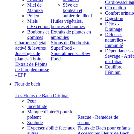
Cardiovasculai
Miel de
Sève de
Circulation
Manuka
bouleau et
Confort urinair
Pollen
aubier de tilleul
Digestion
Miels
Huiles végétales,
Détox -
d'Exception
beurres et baumes
Drainage
Bonbons et
Extraits de plantes en
Défenses
gommes
ampoules
naturelles -
Charbon végétal
Sirops de l'herboriste
Immunité
activé & levures
SuperFood -
Dépendances -
Jus et gels de
Superaliments - Raw
Sevrage - Arrêt
plantes à boire
Food
du Tabac
Extrait de Pépins
Equilibre
de Pamplemousse
Féminin
- EPP
Fleur de bach
Les Fleurs de Bach Original
Peur
Incertitude
Manque d'intérêt pour le
présent
Rescue - Remèdes de
Solitude
secour
Hypersensibilité face aux
Fleurs de Bach pour enfants
autres
Accessoires Fleurs de Bach