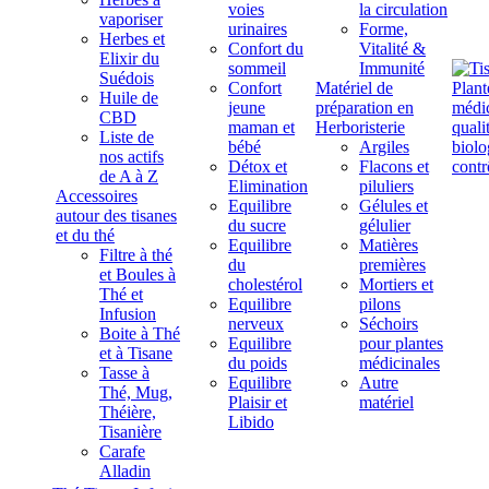
voies
la circulation
vaporiser
urinaires
Forme,
Herbes et
Confort du
Vitalité &
Elixir du
sommeil
Immunité
Suédois
Confort
Matériel de
Huile de
jeune
préparation en
CBD
maman et
Herboristerie
Liste de
bébé
Argiles
nos actifs
Détox et
Flacons et
de A à Z
Elimination
piluliers
Accessoires
Equilibre
Gélules et
autour des tisanes
du sucre
gélulier
et du thé
Equilibre
Matières
Filtre à thé
du
premières
et Boules à
cholestérol
Mortiers et
Thé et
Equilibre
pilons
Infusion
nerveux
Séchoirs
Boite à Thé
Equilibre
pour plantes
et à Tisane
du poids
médicinales
Tasse à
Equilibre
Autre
Thé, Mug,
Plaisir et
matériel
Théière,
Libido
Tisanière
Carafe
Alladin