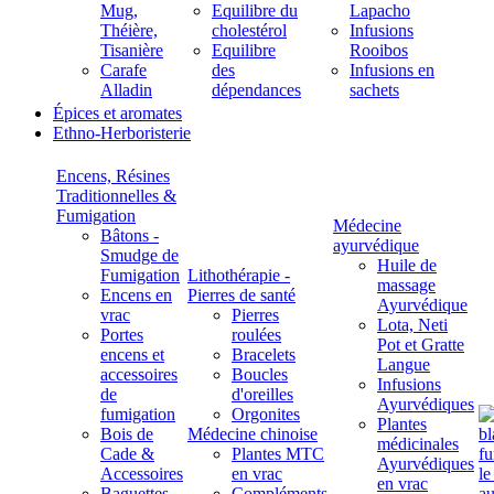
Mug,
Equilibre du
Lapacho
Théière,
cholestérol
Infusions
Tisanière
Equilibre
Rooibos
Carafe
des
Infusions en
Alladin
dépendances
sachets
Épices et aromates
Ethno-Herboristerie
Encens, Résines
Traditionnelles &
Fumigation
Médecine
Bâtons -
ayurvédique
Smudge de
Huile de
Fumigation
Lithothérapie -
massage
Encens en
Pierres de santé
Ayurvédique
vrac
Pierres
Lota, Neti
Portes
roulées
Pot et Gratte
encens et
Bracelets
Langue
accessoires
Boucles
Infusions
de
d'oreilles
Ayurvédiques
fumigation
Orgonites
Plantes
Bois de
Médecine chinoise
médicinales
Cade &
Plantes MTC
Ayurvédiques
Accessoires
en vrac
en vrac
Baguettes
Compléments