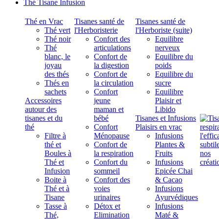
Thé Tisane Infusion
Thé en Vrac
Tisanes santé de
Tisanes santé de
Thé vert
l'Herboristerie
l'Herboriste (suite)
Thé noir
Confort des
Equilibre
Thé
articulations
nerveux
blanc, le
Confort de
Equilibre du
joyau
la digestion
poids
des thés
Confort de
Equilibre du
Thés en
la circulation
sucre
sachets
Confort
Equilibre
Accessoires
jeune
Plaisir et
autour des
maman et
Libido
tisanes et du
bébé
Tisanes et Infusions
thé
Confort
Plaisirs en vrac
Filtre à
Ménopause
Infusions
thé et
Confort de
Plantes &
Boules à
la respiration
Fruits
Thé et
Confort du
Infusions
Infusion
sommeil
Epicée Chai
Boite à
Confort des
& Cacao
Thé et à
voies
Infusions
Tisane
urinaires
Ayurvédiques
Tasse à
Détox et
Infusions
Thé,
Elimination
Maté &