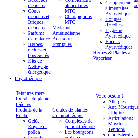
Compléments
d'encens
alimentaires
alimentaires
Cônes
MTC
Ayurvédiques
d'encens et
Champignons
Bougies
Briques
MTC
d'oreilles
d'encens
Médecine
Hygiène
Parfums
Amérindienne
Ayurvédique
d'ambiance
Acessoires
Encens
Herbes,
Ethniques
Ayurvédiques
racines et
Herbes & Plantes à
bois sacrés
Vaporiser
Kits de
Nettoyage
énergétique
Phytothérapie
Teintures-mère -
Votre besoin ?
Extraits de plantes
Allergies
fraîches
Anti-Moustiqu
Produits de la
Gélules de plantes
- Piqûres
Ruche
Gemmothérapie
Articulations -
Gelée
Complexes de
Muscles -
Royale et
gemmothérapie
Tendons
pollen
Les bourgeons
Cholestérol -
Propolis
unitaires