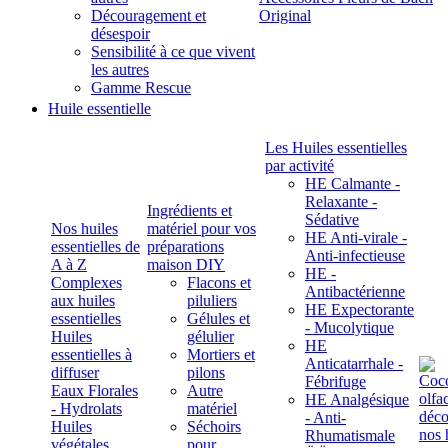
Découragement et
Original
désespoir
Sensibilité à ce que vivent
les autres
Gamme Rescue
Huile essentielle
Les Huiles essentielles
par activité
HE Calmante -
Relaxante -
Ingrédients et
Sédative
Nos huiles
matériel pour vos
HE Anti-virale -
essentielles de
préparations
Anti-infectieuse
A à Z
maison DIY
HE -
Complexes
Flacons et
Antibactérienne
aux huiles
piluliers
HE Expectorante
essentielles
Gélules et
- Mucolytique
Huiles
gélulier
HE
essentielles à
Mortiers et
Anticatarrhale -
diffuser
pilons
Fébrifuge
Eaux Florales
Autre
HE Analgésique
- Hydrolats
matériel
- Anti-
Huiles
Séchoirs
Rhumatismale
végétales,
pour