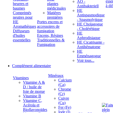
ÄÖ -
beurres et
plantes
Antibakteriell
baumes
médicinales
HE
Comprimés
Matières
Antispasmodique
neutres pour
premières
- Spasmolytique
HE
Portes encens et
HE Cholagogue
Aromathèques
accessoires de
- Cholérétique
Diffuseurs
fumigation
HE
d'huiles
Encens, Résines
Aphrodisiaque
essentielles
Traditionnelles &
HE Cicatrisante -
Fumigation
Antihématome
HE
Emménagogue
Voir tous...
Complément alimentaire
Minéraux
Vitamines
Calcium
Vitamine A &
(Ca)
D / huile de
Chrome
foie de morue
(Cr)
Vitamine B
Cuivre
Vitamine C,
(Cu)
Acérola et
Fer (Fe)
Bioflavonoïdes
Iode (I)