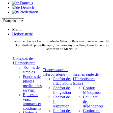
Français
Deutsch
Nederlands
Menu
Herboristerie
Partout en France Herboristerie du Valmont livre vos plantes en vrac bio
et produits de phytothérapie, que vous soyez à Paris, Lyon, Grenoble,
Bordeaux ou Marseille.
Comptoir de
l'Herboristerie
Tisanes de
Tisanes santé de
simples
l'Herboristerie
Tisanes santé de
Poudres de
Confort des
l'Herboristerie
plantes
articulations
(suite)
médicinales
Confort de
Confort
en vrac
la digestion
Ménopause
Epices en
Confort de
Equilibre
vrac,
la
des
aromates et
respiration
dépendances
condiments
Confort des
Confort de
Herbes à