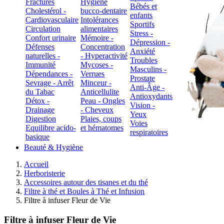
Fractures
Hygiène
Bébés et
Cholestérol -
bucco-dentaire
enfants
Cardiovasculaire
Intolérances
Sportifs
Circulation
alimentaires
Stress -
Confort urinaire
Mémoire -
Dépression -
Défenses
Concentration
Anxiété
naturelles -
- Hyperactivité
Troubles
Immunité
Mycoses -
Masculins -
Dépendances -
Verrues
Prostate
Sevrage - Arrêt
Minceur -
Anti-Âge -
du Tabac
Anticellulite
Antioxydants
Détox -
Peau - Ongles
Vision -
Drainage
- Cheveux
Yeux
Digestion
Plaies, coups
Voies
Equilibre acido-
et hématomes
respiratoires
basique
Beauté & Hygiène
Accueil
Herboristerie
Accessoires autour des tisanes et du thé
Filtre à thé et Boules à Thé et Infusion
Filtre à infuser Fleur de Vie
Filtre à infuser Fleur de Vie