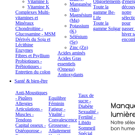
Vitamine E
Oligoéléments
Manganèse
Vitamine K
Toute la
(Mn)
Complexes Multi-
gamme Be-
Magnésium
vitamines et
Life
(Mg)
Minéraux
Toute la
Potassium
Chondroïtine -
gamme Solgar
(K)
Glucosamine - MSM
Sélénium
Dérivés du Soja et
(Se)
Lécithine
Zinc (Zn)
Enzymes
Acides aminés
Fibres et Psyllium
Acides Gras
Probiotiques -
essentiels
Prébiotiques -
(Omega)
Entretien du colon
Antioxydants
Santé & bien-être
Anti-Moustiques
Taux de
- Piqûres
Equilibre
sucre -
Allergies
Féminin
Diabète
Articulations -
Fatigue -
Sexualité -
Muscles -
Vitalité -
Fertilité -
Tendons
Convalescence
Libido
Capital osseux -
Grossesse -
Sommeil
Ostéoporose -
Allaitement
Spécial