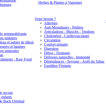
érindienne
Herbes & Plantes à Vaporiser
thniques
Votre besoin ?
Allergies
Anti-Moustiques - Piqûres
Articulations - Muscles - Tendons
de gemmothérapie
Cholestérol - Cardiovasculaire
ns unitaires
Circulation
eau et aubier de tilleul
Confort urinaire
beurres et baumes
Digestion
s en ampoules
Détox - Drainage
ste
Défenses naturelles - Immunité
raliments - Raw Food
Dépendances - Sevrage - Arrêt du Tabac
Equilibre Féminin
e secour
 enfants
de Bach Original