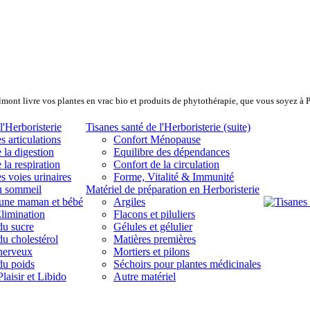
lmont livre vos plantes en vrac bio et produits de phytothérapie, que vous soyez à 
l'Herboristerie
Tisanes santé de l'Herboristerie (suite)
s articulations
Confort Ménopause
 la digestion
Equilibre des dépendances
 la respiration
Confort de la circulation
s voies urinaires
Forme, Vitalité & Immunité
u sommeil
Matériel de préparation en Herboristerie
eune maman et bébé
Argiles
limination
Flacons et piluliers
du sucre
Gélules et gélulier
du cholestérol
Matières premières
 nerveux
Mortiers et pilons
du poids
Séchoirs pour plantes médicinales
laisir et Libido
Autre matériel