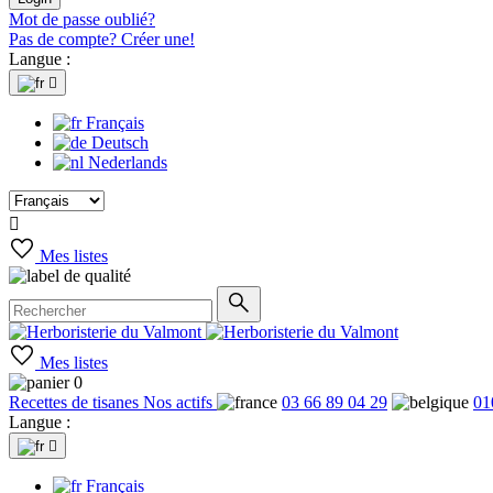
Mot de passe oublié?
Pas de compte? Créer une!
Langue :

Français
Deutsch
Nederlands

Mes listes
Mes listes
0
Recettes de tisanes
Nos actifs
03 66 89 04 29
01
Langue :

Français