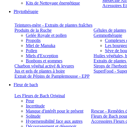
Médecine Am
Kits de Nettoyage énergétique
Acessoires E
Phytothérapie
Teintures-mère - Extraits de plantes fraîches
Produits de la Ruche
Gélules de plantes
Gelée Royale et pollen
Gemmothérapie
Propolis
Complexes 
Miel de Manuka
Les bourgeo
Pollen
Sève de boul
Miels d'Exception
Huiles végétales, 
Bonbons et gommes
Extraits de plante
Charbon végétal activé & levures
Sirops de l'herbori
Jus et gels de plantes à boire
SuperFood - Supe
Extrait de Pépins de Pamplemousse - EPP
Fleur de bach
Les Fleurs de Bach Original
Peur
Incertitude
Manque d'intérêt pour le présent
Rescue - Remèdes d
Solitude
Fleurs de Bach pour
Hypersensibilité face aux autres
Accessoires Fleurs 
Découragement et désespoir