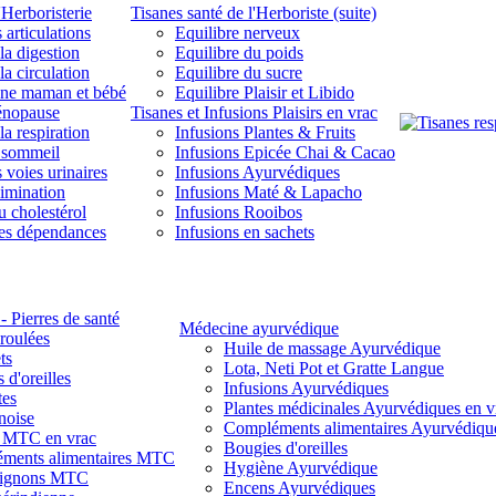
'Herboristerie
Tisanes santé de l'Herboriste (suite)
 articulations
Equilibre nerveux
la digestion
Equilibre du poids
la circulation
Equilibre du sucre
une maman et bébé
Equilibre Plaisir et Libido
énopause
Tisanes et Infusions Plaisirs en vrac
la respiration
Infusions Plantes & Fruits
 sommeil
Infusions Epicée Chai & Cacao
 voies urinaires
Infusions Ayurvédiques
limination
Infusions Maté & Lapacho
u cholestérol
Infusions Rooibos
des dépendances
Infusions en sachets
- Pierres de santé
Médecine ayurvédique
 roulées
Huile de massage Ayurvédique
ts
Lota, Neti Pot et Gratte Langue
 d'oreilles
Infusions Ayurvédiques
tes
Plantes médicinales Ayurvédiques en v
noise
Compléments alimentaires Ayurvédiqu
s MTC en vrac
Bougies d'oreilles
ments alimentaires MTC
Hygiène Ayurvédique
ignons MTC
Encens Ayurvédiques