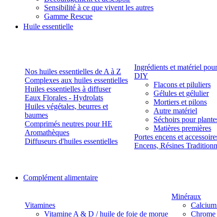
Sensibilité à ce que vivent les autres
Gamme Rescue
Huile essentielle
Ingrédients et matériel pou
Nos huiles essentielles de A à Z
DIY
Complexes aux huiles essentielles
Flacons et piluliers
Huiles essentielles à diffuser
Gélules et gélulier
Eaux Florales - Hydrolats
Mortiers et pilons
Huiles végétales, beurres et
Autre matériel
baumes
Séchoirs pour plante
Comprimés neutres pour HE
Matières premières
Aromathèques
Portes encens et accessoire
Diffuseurs d'huiles essentielles
Encens, Résines Tradition
Complément alimentaire
Minéraux
Vitamines
Calcium
Vitamine A & D / huile de foie de morue
Chrome 