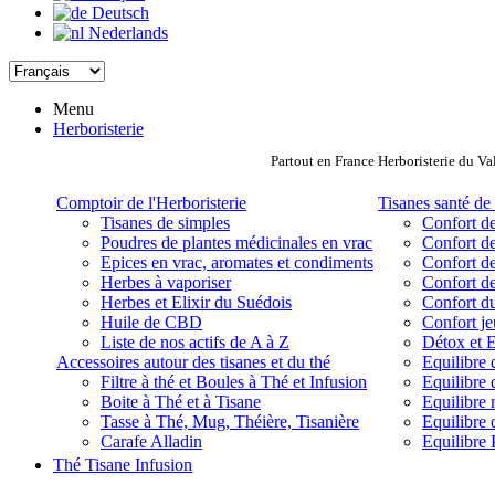
Deutsch
Nederlands
Menu
Herboristerie
Partout en France Herboristerie du Va
Comptoir de l'Herboristerie
Tisanes santé de 
Tisanes de simples
Confort de
Poudres de plantes médicinales en vrac
Confort de
Epices en vrac, aromates et condiments
Confort de
Herbes à vaporiser
Confort de
Herbes et Elixir du Suédois
Confort d
Huile de CBD
Confort j
Liste de nos actifs de A à Z
Détox et E
Accessoires autour des tisanes et du thé
Equilibre 
Filtre à thé et Boules à Thé et Infusion
Equilibre 
Boite à Thé et à Tisane
Equilibre
Tasse à Thé, Mug, Théière, Tisanière
Equilibre 
Carafe Alladin
Equilibre P
Thé Tisane Infusion