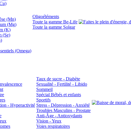
(Cu)
Oligoéléments
se (Mn)
Toute la gamme Be-Life
ium (Mg)
Toute la gamme Solgar
um (K)
m (Se)
n)
sentiels (Omega)
Taux de sucre - Diabète
Convalescence
Sexualité - Fertilité - Libido
nt
Sommeil
ire
Spécial Bébés et enfants
res
Sportifs
ion - Hyperactivité
Stress - Dépression - Anxiété
Troubles Masculins - Prostate
e
Anti-Âge - Antioxydants
veux
Vision - Yeux
atomes
Voies respiratoires