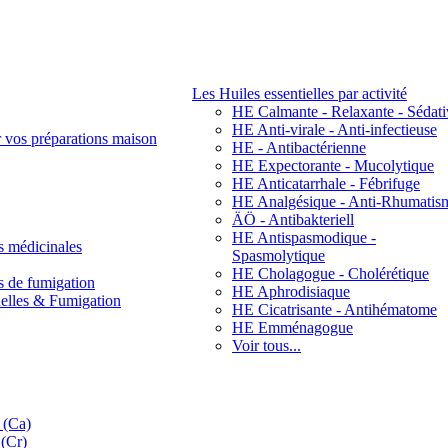
Les Huiles essentielles par activité
HE Calmante - Relaxante - Sédati
HE Anti-virale - Anti-infectieuse
r vos préparations maison
HE - Antibactérienne
HE Expectorante - Mucolytique
HE Anticatarrhale - Fébrifuge
HE Analgésique - Anti-Rhumatis
ÄÖ - Antibakteriell
HE Antispasmodique -
s médicinales
Spasmolytique
HE Cholagogue - Cholérétique
s de fumigation
HE Aphrodisiaque
nelles & Fumigation
HE Cicatrisante - Antihématome
HE Emménagogue
Voir tous...
 (Ca)
(Cr)