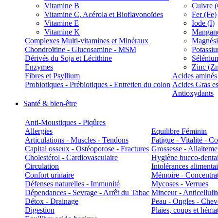
Vitamine B
Cuivre 
Vitamine C, Acérola et Bioflavonoïdes
Fer (Fe)
Vitamine E
Iode (I)
Vitamine K
Manganè
Complexes Multi-vitamines et Minéraux
Magnés
Chondroïtine - Glucosamine - MSM
Potassi
Dérivés du Soja et Lécithine
Séléniu
Enzymes
Zinc (Z
Fibres et Psyllium
Acides aminés
Probiotiques - Prébiotiques - Entretien du colon
Acides Gras es
Antioxydants
Santé & bien-être
Anti-Moustiques - Piqûres
Allergies
Equilibre Féminin
Articulations - Muscles - Tendons
Fatigue - Vitalité - 
Capital osseux - Ostéoporose - Fractures
Grossesse - Allaiteme
Cholestérol - Cardiovasculaire
Hygiène bucco-denta
Circulation
Intolérances alimentai
Confort urinaire
Mémoire - Concentrat
Défenses naturelles - Immunité
Mycoses - Verrues
Dépendances - Sevrage - Arrêt du Tabac
Minceur - Anticellulit
Détox - Drainage
Peau - Ongles - Che
Digestion
Plaies, coups et hém