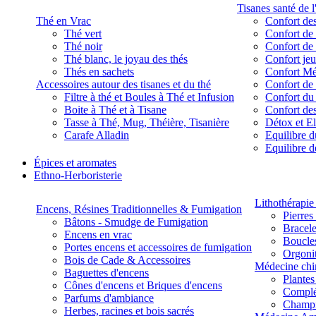
Tisanes santé de l
Thé en Vrac
Confort des
Thé vert
Confort de 
Thé noir
Confort de 
Thé blanc, le joyau des thés
Confort je
Thés en sachets
Confort M
Accessoires autour des tisanes et du thé
Confort de 
Filtre à thé et Boules à Thé et Infusion
Confort du
Boite à Thé et à Tisane
Confort des
Tasse à Thé, Mug, Théière, Tisanière
Détox et E
Carafe Alladin
Equilibre d
Equilibre 
Épices et aromates
Ethno-Herboristerie
Lithothérapie 
Encens, Résines Traditionnelles & Fumigation
Pierres
Bâtons - Smudge de Fumigation
Bracele
Encens en vrac
Boucles
Portes encens et accessoires de fumigation
Orgoni
Bois de Cade & Accessoires
Médecine chi
Baguettes d'encens
Plante
Cônes d'encens et Briques d'encens
Complé
Parfums d'ambiance
Champ
Herbes, racines et bois sacrés