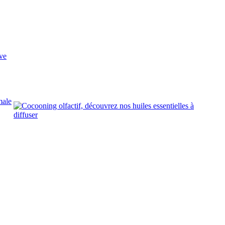
ve
male