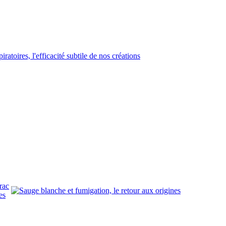
rac
es