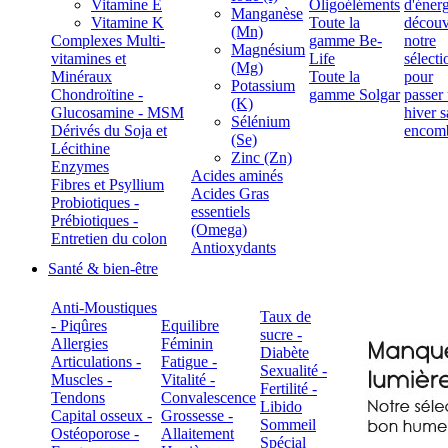
Vitamine E
Oligoéléments
Manganèse
Vitamine K
Toute la
(Mn)
Complexes Multi-
gamme Be-
Magnésium
vitamines et
Life
(Mg)
Minéraux
Toute la
Potassium
Chondroïtine -
gamme Solgar
(K)
Glucosamine - MSM
Sélénium
Dérivés du Soja et
(Se)
Lécithine
Zinc (Zn)
Enzymes
Acides aminés
Fibres et Psyllium
Acides Gras
Probiotiques -
essentiels
Prébiotiques -
(Omega)
Entretien du colon
Antioxydants
Santé & bien-être
Anti-Moustiques
Taux de
- Piqûres
Equilibre
sucre -
Allergies
Féminin
Diabète
Articulations -
Fatigue -
Sexualité -
Muscles -
Vitalité -
Fertilité -
Tendons
Convalescence
Libido
Capital osseux -
Grossesse -
Sommeil
Ostéoporose -
Allaitement
Spécial