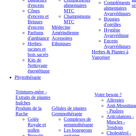
Compléments
d'encens
alimentaires
alimentaires
Cônes
MTC
Ayurvédiques
d'encens et
Champignons
Bougies
Briques
MTC
d'oreilles
d'encens
Médecine
Hygiène
Parfums
Amérindienne
Ayurvédique
d'ambiance
Acessoires
Encens
Herbes,
Ethniques
Ayurvédiques
racines et
Herbes & Plantes à
bois sacrés
Vaporiser
Kits de
Nettoyage
énergétique
Phytothérapie
Teintures-mère -
Votre besoin ?
Extraits de plantes
Allergies
fraîches
Anti-Moustiqu
Produits de la
Gélules de plantes
- Piqûres
Ruche
Gemmothérapie
Articulations -
Gelée
Complexes de
Muscles -
Royale et
gemmothérapie
Tendons
pollen
Les bourgeons
Cholestérol -
Propolis
unitaires