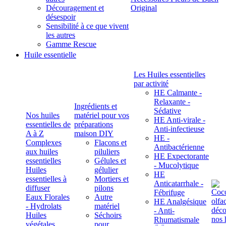
Découragement et
Original
désespoir
Sensibilité à ce que vivent
les autres
Gamme Rescue
Huile essentielle
Les Huiles essentielles
par activité
HE Calmante -
Relaxante -
Ingrédients et
Sédative
Nos huiles
matériel pour vos
HE Anti-virale -
essentielles de
préparations
Anti-infectieuse
A à Z
maison DIY
HE -
Complexes
Flacons et
Antibactérienne
aux huiles
piluliers
HE Expectorante
essentielles
Gélules et
- Mucolytique
Huiles
gélulier
HE
essentielles à
Mortiers et
Anticatarrhale -
diffuser
pilons
Fébrifuge
Eaux Florales
Autre
HE Analgésique
- Hydrolats
matériel
- Anti-
Huiles
Séchoirs
Rhumatismale
végétales,
pour