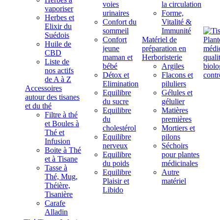
voies
la circulation
vaporiser
urinaires
Forme,
Herbes et
Confort du
Vitalité &
Elixir du
sommeil
Immunité
Suédois
Confort
Matériel de
Huile de
jeune
préparation en
CBD
maman et
Herboristerie
Liste de
bébé
Argiles
nos actifs
Détox et
Flacons et
de A à Z
Elimination
piluliers
Accessoires
Equilibre
Gélules et
autour des tisanes
du sucre
gélulier
et du thé
Equilibre
Matières
Filtre à thé
du
premières
et Boules à
cholestérol
Mortiers et
Thé et
Equilibre
pilons
Infusion
nerveux
Séchoirs
Boite à Thé
Equilibre
pour plantes
et à Tisane
du poids
médicinales
Tasse à
Equilibre
Autre
Thé, Mug,
Plaisir et
matériel
Théière,
Libido
Tisanière
Carafe
Alladin