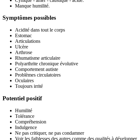
Cynique - amer - caustique - acide.
Manque humilité.
(2 avis)
Symptômes possibles
Acidité dans tout le corps
Estomac
Articulations
Ulcère
Arthrose
Rhumatisme articulaire
Polyarthrite chronique évolutive
Comportement autiste
Problèmes circulatoires
Oculaires
Toujours irrité
Potentiel positif
Humilité
Tolérance
Compréhension
Indulgence
Ne pas critiquer, ne pas condamner
Voir les faiblesses des autres comme des qualités à développer