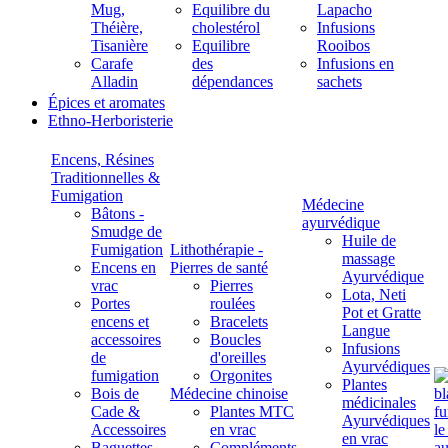
Mug,
Equilibre du
Lapacho
Théière,
cholestérol
Infusions
Tisanière
Equilibre
Rooibos
Carafe
des
Infusions en
Alladin
dépendances
sachets
Épices et aromates
Ethno-Herboristerie
Encens, Résines
Traditionnelles &
Fumigation
Médecine
Bâtons -
ayurvédique
Smudge de
Huile de
Fumigation
Lithothérapie -
massage
Encens en
Pierres de santé
Ayurvédique
vrac
Pierres
Lota, Neti
Portes
roulées
Pot et Gratte
encens et
Bracelets
Langue
accessoires
Boucles
Infusions
de
d'oreilles
Ayurvédiques
fumigation
Orgonites
Plantes
Bois de
Médecine chinoise
médicinales
Cade &
Plantes MTC
Ayurvédiques
Accessoires
en vrac
en vrac
Baguettes
Compléments