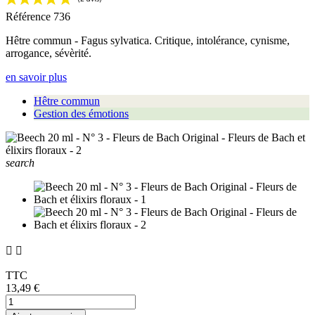
Référence
736
Hêtre commun - Fagus sylvatica. Critique, intolérance, cynisme,
arrogance, sévèrité.
en savoir plus
Hêtre commun
Gestion des émotions
search


TTC
13,49 €