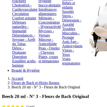
Fractures
Hygiène
Bébés et
Cholestérol -
bucco-dentaire
enfants
Cardiovasculaire
Intolérances
Sportifs
Circulation
alimentaires
Stress -
Confort urinaire
Mémoire -
Dépression -
Défenses
Concentration
Anxiété
naturelles -
- Hyperactivité
Troubles
Immunité
Mycoses -
Masculins -
Dépendances -
Verrues
Prostate
Sevrage - Arrêt
Minceur -
Anti-Âge -
du Tabac
Anticellulite
Antioxydants
Détox -
Peau - Ongles
Vision -
Drainage
- Cheveux
Yeux
Digestion
Plaies, coups
Voies
Equilibre acido-
et hématomes
respiratoires
basique
Beauté & Hygiène
Accueil
Fleurs de Bach et élixirs floraux
Beech 20 ml - N° 3 - Fleurs de Bach Original
Beech 20 ml - N° 3 - Fleurs de Bach Original