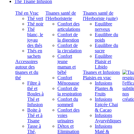
Thé Tisane Infusion
Thé en Vrac
Tisanes santé de
Tisanes santé de
Thé vert
l'Herboristerie
l'Herboriste (suite)
Thé noir
Confort des
Equilibre
Thé
articulations
nerveux
blanc, le
Confort de
Equilibre du
joyau
la digestion
poids
des thés
Confort de
Equilibre du
Thés en
la circulation
sucre
sachets
Confort
Equilibre
Accessoires
jeune
Plaisir et
autour des
maman et
Libido
tisanes et du
bébé
Tisanes et Infusions
thé
Confort
Plaisirs en vrac
Filtre à
Ménopause
Infusions
thé et
Confort de
Plantes &
Boules à
la respiration
Fruits
Thé et
Confort du
Infusions
Infusion
sommeil
Epicée Chai
Boite à
Confort des
& Cacao
Thé et à
voies
Infusions
Tisane
urinaires
Ayurvédiques
Tasse à
Détox et
Infusions
Thé,
Elimination
Maté &