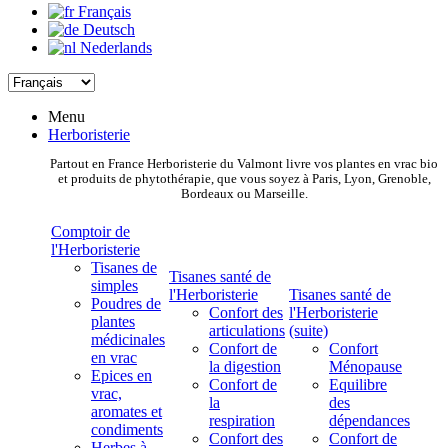
Français
Deutsch
Nederlands
Menu
Herboristerie
Partout en France Herboristerie du Valmont livre vos plantes en vrac bio
et produits de phytothérapie, que vous soyez à Paris, Lyon, Grenoble,
Bordeaux ou Marseille.
Comptoir de
l'Herboristerie
Tisanes de
Tisanes santé de
simples
l'Herboristerie
Tisanes santé de
Poudres de
Confort des
l'Herboristerie
plantes
articulations
(suite)
médicinales
Confort de
Confort
en vrac
la digestion
Ménopause
Epices en
Confort de
Equilibre
vrac,
la
des
aromates et
respiration
dépendances
condiments
Confort des
Confort de
Herbes à