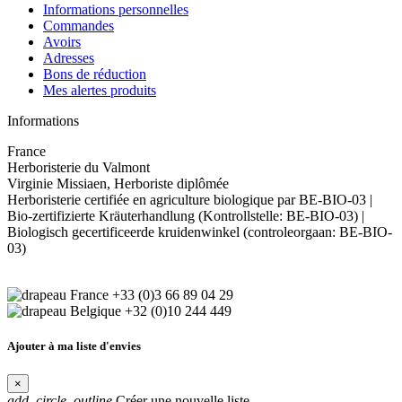
Informations personnelles
Commandes
Avoirs
Adresses
Bons de réduction
Mes alertes produits
Informations
France
Herboristerie du Valmont
Virginie Missiaen, Herboriste diplômée
Herboristerie certifiée en agriculture biologique par BE-BIO-03 |
Bio-zertifizierte Kräuterhandlung (Kontrollstelle: BE-BIO-03) |
Biologisch gecertificeerde kruidenwinkel (controleorgaan: BE-BIO-
03)
+33 (0)3 66 89 04 29
+32 (0)10 244 449
Ajouter à ma liste d'envies
×
add_circle_outline
Créer une nouvelle liste