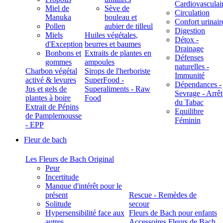
Cardiovasculai
Miel de
Sève de
Circulation
Manuka
bouleau et
Confort urinair
Pollen
aubier de tilleul
Digestion
Miels
Huiles végétales,
Détox -
d'Exception
beurres et baumes
Drainage
Bonbons et
Extraits de plantes en
Défenses
gommes
ampoules
naturelles -
Charbon végétal
Sirops de l'herboriste
Immunité
activé & levures
SuperFood -
Dépendances -
Jus et gels de
Superaliments - Raw
Sevrage - Arrêt
plantes à boire
Food
du Tabac
Extrait de Pépins
Equilibre
de Pamplemousse
Féminin
- EPP
Fleur de bach
Les Fleurs de Bach Original
Peur
Incertitude
Manque d'intérêt pour le
présent
Rescue - Remèdes de
Solitude
secour
Hypersensibilité face aux
Fleurs de Bach pour enfants
autres
Accessoires Fleurs de Bach