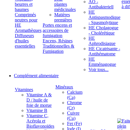
ÄÖ -
beurres et
plantes
Antibakteriell
baumes
médicinales
HE
Comprimés
Matières
Antispasmodique
neutres pour
premières
- Spasmolytique
HE
Portes encens et
HE Cholagogue
Aromathèques
accessoires de
- Cholérétique
Diffuseurs
fumigation
HE
d'huiles
Encens, Résines
Aphrodisiaque
essentielles
Traditionnelles &
HE Cicatrisante -
Fumigation
Antihématome
HE
Emménagogue
Voir tous...
Complément alimentaire
Minéraux
Vitamines
Calcium
Vitamine A &
(Ca)
D / huile de
Chrome
foie de morue
(Cr)
Vitamine B
Cuivre
Vitamine C,
(Cu)
Acérola et
Fer (Fe)
Bioflavonoïdes
Iode (I)